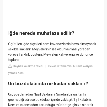
Iğde nerede muhafaza edilir?
Öğütülen iğde çiçekleri cam kavanozlarda hava almayacak
şekilde saklanır. Meyvelerinin ise olgunlaşması yöreden
yöreye farklılık gösterir. Meyveleri kahverengiye dönünce
toplanır.
Kaynak kaldırma talebi
Cevabın tamamını burada okuyun:
|
yemek.com
Un buzdolabında ne kadar saklanır?
Un, Bozulmadan Nasıl Saklanır? Sıradan bir un, tarihi
geçmediği sürece buzdolabı içinde yaklaşık 1 yıl kalabilir.
Nem ve ıslanmadan korunduğu müddetçe içinize sinerek