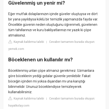
Güvelenmiş un yenir mi?
Eğer mutfak dolaplarınızın içinde güveler oluştuysa ve dört
bir yana yayıldıysa köklü bir temizlik yapmanızda fayda var.
Öncelikle güvenin neden oluştuğunu öğrenmeli, güvelenen
tüm tahıllarınızı ve kuru bakliyatlarınızı ne yazık ki çöpe
atmalısınız.
Kaynak kaldırma talebi
Cevabın tamamını burada okuyun:
|
yemek.com
Böceklenen un kullanılır mı?
Böceklenmiş unları çöpe atmanız gerekmez. Uzmanlara
göre böceklerin yediği gıdalar güvenle yenilebilir. Fakat
böceğin içinden mi yoksa dışarıdan mı una karıştığı
bilinmelidir. Ununuz böceklendiyse temizleyerek
kullanabilirsiniz.
Kaynak kaldırma talebi
Cevabın tamamını burada okuyun:
|
hayatkolay.com