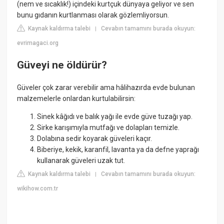
(nem ve sıcaklık!) içindeki kurtçuk dünyaya geliyor ve sen
bunu gıdanın kurtlanması olarak gözlemliyorsun.
Kaynak kaldırma talebi
Cevabın tamamını burada okuyun:
|
evrimagaci.org
Güveyi ne öldürür?
Güveler çok zarar verebilir ama hâlihazırda evde bulunan
malzemelerle onlardan kurtulabilirsin:
Sinek kâğıdı ve balık yağı ile evde güve tuzağı yap.
Sirke karışımıyla mutfağı ve dolapları temizle.
Dolabına sedir koyarak güveleri kaçır.
Biberiye, kekik, karanfil, lavanta ya da defne yaprağı
kullanarak güveleri uzak tut.
Kaynak kaldırma talebi
Cevabın tamamını burada okuyun:
|
wikihow.com.tr