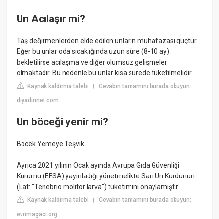
Un Acılaşır mi?
Taş değirmenlerden elde edilen unların muhafazası güçtür.
Eğer bu unlar oda sıcaklığında uzun süre (8-10 ay)
bekletilirse acılaşma ve diğer olumsuz gelişmeler
olmaktadır. Bu nedenle bu unlar kısa sürede tüketilmelidir.
Kaynak kaldırma talebi
Cevabın tamamını burada okuyun:
|
diyadinnet.com
Un böceği yenir mi?
Böcek Yemeye Teşvik
Ayrıca 2021 yılının Ocak ayında Avrupa Gıda Güvenliği
Kurumu (EFSA) yayınladığı yönetmelikte Sarı Un Kurdunun
(Lat: "Tenebrio molitor larva") tüketimini onaylamıştır.
Kaynak kaldırma talebi
Cevabın tamamını burada okuyun:
|
evrimagaci.org