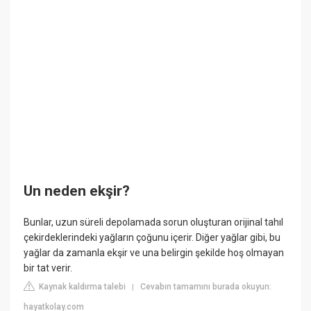
Un neden ekşir?
Bunlar, uzun süreli depolamada sorun oluşturan orijinal tahıl
çekirdeklerindeki yağların çoğunu içerir. Diğer yağlar gibi, bu
yağlar da zamanla ekşir ve una belirgin şekilde hoş olmayan
bir tat verir.
Kaynak kaldırma talebi
Cevabın tamamını burada okuyun:
|
hayatkolay.com