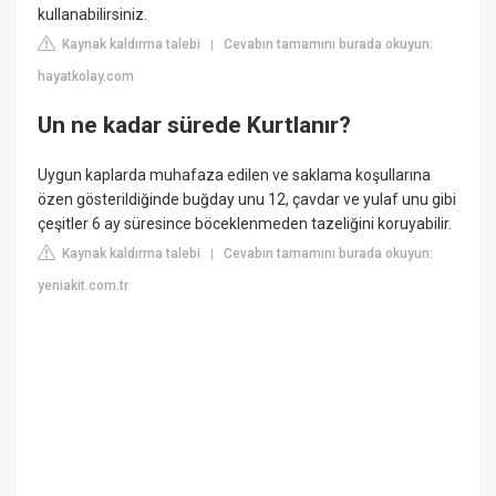
kullanabilirsiniz.
Kaynak kaldırma talebi
Cevabın tamamını burada okuyun:
|
hayatkolay.com
Un ne kadar sürede Kurtlanır?
Uygun kaplarda muhafaza edilen ve saklama koşullarına
özen gösterildiğinde buğday unu 12, çavdar ve yulaf unu gibi
çeşitler 6 ay süresince böceklenmeden tazeliğini koruyabilir.
Kaynak kaldırma talebi
Cevabın tamamını burada okuyun:
|
yeniakit.com.tr