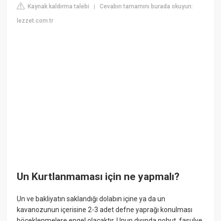
Kaynak kaldırma talebi
Cevabın tamamını burada okuyun:
|
lezzet.com.tr
Un Kurtlanmaması için ne yapmalı?
Un ve bakliyatın saklandığı dolabın içine ya da un
kavanozunun içerisine 2-3 adet defne yaprağı konulması
böceklenmelere engel olacaktır. Unun dışında nohut, fasulye