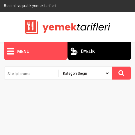
Resimli ve pratik yemek tarifleri
MENU
ÜYELİK