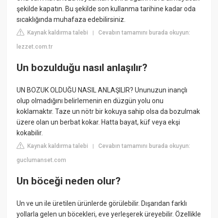
şekilde kapatın. Bu şekilde son kullanma tarihine kadar oda
sıcaklığında muhafaza edebilirsiniz.
Kaynak kaldırma talebi
Cevabın tamamını burada okuyun:
|
lezzet.com.tr
Un bozulduğu nasıl anlaşılır?
UN BOZUK OLDUĞU NASIL ANLAŞILIR? Ununuzun inançlı
olup olmadığını belirlemenin en düzgün yolu onu
koklamaktır. Taze un nötr bir kokuya sahip olsa da bozulmak
üzere olan un berbat kokar. Hatta bayat, küf veya ekşi
kokabilir.
Kaynak kaldırma talebi
Cevabın tamamını burada okuyun:
|
guclumanset.com
Un böceği neden olur?
Un ve un ile üretilen ürünlerde görülebilir. Dışarıdan farklı
yollarla gelen un böcekleri, eve yerleşerek üreyebilir. Özellikle