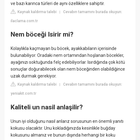
ve bazı karınca türleri de aynı özelliklere sahiptir.
Kaynak kaldırma talebi
Cevabın tamamını burada okuyun:
|
ilaclama.com.tr
Nem böceği Isirir mi?
Kolaylıkla kaçmayan bu böcek, ayakkabıların içerisinde
bulunabiliyor. Oradaki nem ortamından hoşlanan böcekler,
ayağınızı soktuğunda felç edebiliyorlar. Isırdığında çok kötü
sonuçlar doğurabilecek olan nem böceğinden olabildiğince
uzak durmak gerekiyor.
Kaynak kaldırma talebi
Cevabın tamamını burada okuyun:
|
yeniakit.com.tr
Kaliteli un nasil anlaşilir?
Unun iyi olduğunu nasıl anlarız sorusunun en önemli yanıtı
kokusu olacaktır. Unu kokladığınızda kesinlikle buğday
kokusunu almanız ve bunun dışında herhangi bir koku