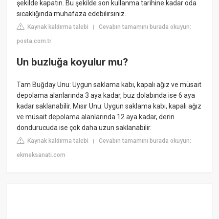
şekilde kapatın. Bu şekilde son kullanma tarihine kadar oda
sıcaklığında muhafaza edebilirsiniz.
Kaynak kaldırma talebi
Cevabın tamamını burada okuyun:
|
posta.com.tr
Un buzluğa koyulur mu?
Tam Buğday Unu: Uygun saklama kabı, kapalı ağız ve müsait
depolama alanlarında 3 aya kadar, buz dolabında ise 6 aya
kadar saklanabilir. Mısır Unu: Uygun saklama kabı, kapalı ağız
ve müsait depolama alanlarında 12 aya kadar, derin
dondurucuda ise çok daha uzun saklanabilir.
Kaynak kaldırma talebi
Cevabın tamamını burada okuyun:
|
ekmeksanati.com