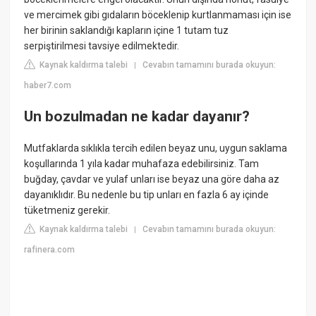
ve mercimek gibi gıdaların böceklenip kurtlanmaması için ise
her birinin saklandığı kapların içine 1 tutam tuz
serpiştirilmesi tavsiye edilmektedir.
Kaynak kaldırma talebi
Cevabın tamamını burada okuyun:
|
haber7.com
Un bozulmadan ne kadar dayanır?
Mutfaklarda sıklıkla tercih edilen beyaz unu, uygun saklama
koşullarında 1 yıla kadar muhafaza edebilirsiniz. Tam
buğday, çavdar ve yulaf unları ise beyaz una göre daha az
dayanıklıdır. Bu nedenle bu tip unları en fazla 6 ay içinde
tüketmeniz gerekir.
Kaynak kaldırma talebi
Cevabın tamamını burada okuyun:
|
rafinera.com