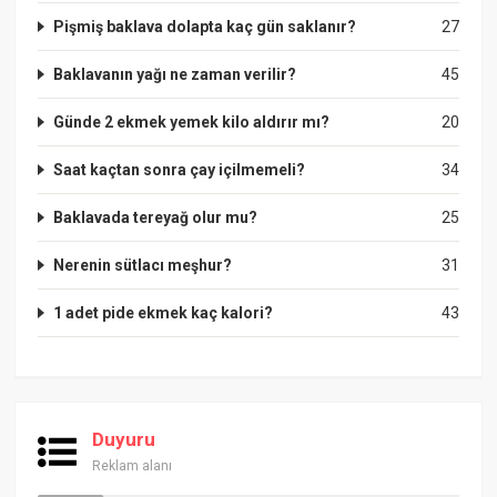
Pişmiş baklava dolapta kaç gün saklanır?
27
Baklavanın yağı ne zaman verilir?
45
Günde 2 ekmek yemek kilo aldırır mı?
20
Saat kaçtan sonra çay içilmemeli?
34
Baklavada tereyağ olur mu?
25
Nerenin sütlacı meşhur?
31
1 adet pide ekmek kaç kalori?
43
Duyuru
Reklam alanı