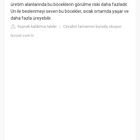
üretim alanlarında bu böceklerin görülme riski daha fazladır.
Un ile beslenmeyi seven bu böcekler, sıcak ortamda yaşar ve
daha fazla üreyebilir.
Kaynak kaldırma talebi
Cevabın tamamını burada okuyun:
|
lezzet.com.tr