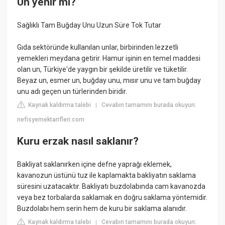
Un yenir mi?
Sağlıklı Tam Buğday Unu Uzun Süre Tok Tutar
Gıda sektöründe kullanılan unlar, birbirinden lezzetli
yemekleri meydana getirir. Hamur işinin en temel maddesi
olan un, Türkiye'de yaygın bir şekilde üretilir ve tüketilir.
Beyaz un, esmer un, buğday unu, mısır unu ve tam buğday
unu adı geçen un türlerinden biridir.
Kaynak kaldırma talebi
Cevabın tamamını burada okuyun:
|
nefisyemektarifleri.com
Kuru erzak nasıl saklanır?
Bakliyat saklanırken içine defne yaprağı eklemek,
kavanozun üstünü tuz ile kaplamakta bakliyatın saklama
süresini uzatacaktır. Bakliyatı buzdolabında cam kavanozda
veya bez torbalarda saklamak en doğru saklama yöntemidir.
Buzdolabı hem serin hem de kuru bir saklama alanıdır.
Kaynak kaldırma talebi
Cevabın tamamını burada okuyun:
|