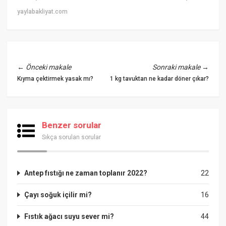
yaylabakliyat.com
←
Önceki makale
Sonraki makale
→
Kıyma çektirmek yasak mı?
1 kg tavuktan ne kadar döner çıkar?
Benzer sorular
Sıkça sorulan sorular
Antep fıstığı ne zaman toplanır 2022?
22
Çayı soğuk içilir mi?
16
Fıstık ağacı suyu sever mi?
44