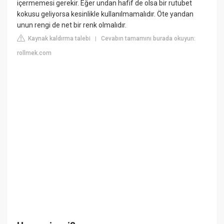
içermemesi gerekir. Eğer undan hafif de olsa bir rutubet
kokusu geliyorsa kesinlikle kullanılmamalıdır. Öte yandan
unun rengi de net bir renk olmalıdır.
Kaynak kaldırma talebi
Cevabın tamamını burada okuyun:
|
rollmek.com