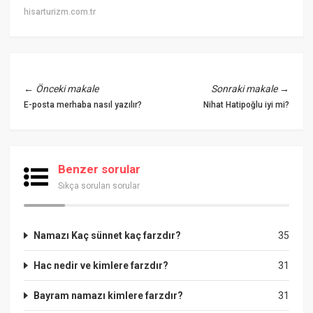
hisarturizm.com.tr
←
Önceki makale
Sonraki makale
→
E-posta merhaba nasıl yazılır?
Nihat Hatipoğlu iyi mi?
Benzer sorular
Sıkça sorulan sorular
Namazı Kaç sünnet kaç farzdır?
35
Hac nedir ve kimlere farzdır?
31
Bayram namazı kimlere farzdır?
31