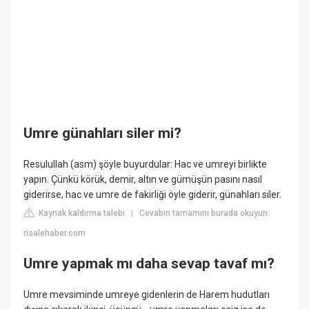
Umre günahları siler mi?
Resulullah (asm) şöyle buyurdular: Hac ve umreyi birlikte
yapın. Çünkü körük, demir, altın ve gümüşün pasını nasıl
giderirse, hac ve umre de fakirliği öyle giderir, günahları siler.
Kaynak kaldırma talebi
Cevabın tamamını burada okuyun:
|
risalehaber.com
Umre yapmak mı daha sevap tavaf mı?
Umre mevsiminde umreye gidenlerin de Harem hudutları