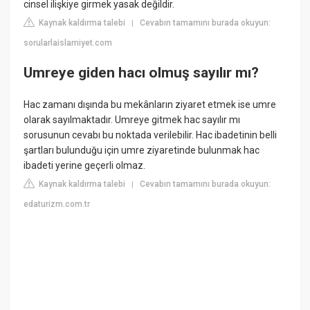
cinsel ilişkiye girmek yasak değildir.
Kaynak kaldırma talebi
Cevabın tamamını burada okuyun:
|
sorularlaislamiyet.com
Umreye giden hacı olmuş sayılır mı?
Hac zamanı dışında bu mekânların ziyaret etmek ise umre
olarak sayılmaktadır. Umreye gitmek hac sayılır mı
sorusunun cevabı bu noktada verilebilir. Hac ibadetinin belli
şartları bulunduğu için umre ziyaretinde bulunmak hac
ibadeti yerine geçerli olmaz.
Kaynak kaldırma talebi
Cevabın tamamını burada okuyun:
|
edaturizm.com.tr