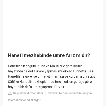
Hanefî mezhebinde umre farz mıdır?
Hanefîler'in çoğunluğuna ve Mâlikîler'e göre kişinin
hayatında bir defa umre yapması müekked sünnettir. Bazı
Hanefîler'e göre ise umre vitir namazı ve kurban gibi vâciptir.
Şâfiî ve Hanbelî mezheplerinde tercih edilen görüşe göre
hayatta bir defa umre yapmak farzdır.
Kaynak kaldırma talebi
Cevabın tamamını burada okuyun:
|
islamansiklopedisi.org.tr