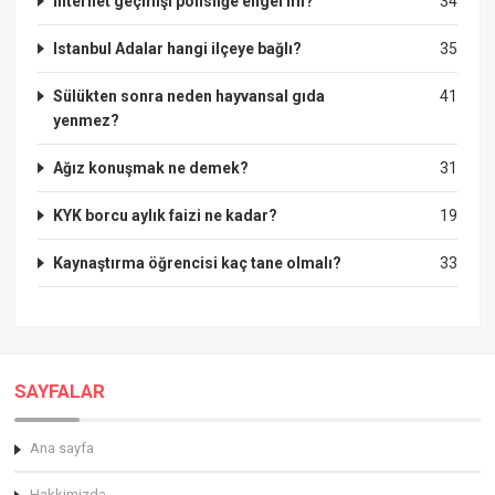
İnternet geçmişi polisliğe engel mi?
34
Istanbul Adalar hangi ilçeye bağlı?
35
Sülükten sonra neden hayvansal gıda
41
yenmez?
Ağız konuşmak ne demek?
31
KYK borcu aylık faizi ne kadar?
19
Kaynaştırma öğrencisi kaç tane olmalı?
33
SAYFALAR
Ana sayfa
Hakkimizda