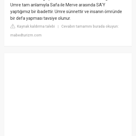
Umre tam anlamıyla Safa ile Merve arasında SA'Y
yaptığımız bir ibadettir. Umre sünnettir ve insanın ömründe
bir defa yapması tavsiye olunur.
Kaynak kaldırma talebi
Cevabın tamamını burada okuyun:
|
mabedturizm.com