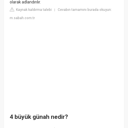
olarak adlandırılır.
Kaynak kaldırma talebi
Cevabın tamamını burada okuyun:
|
m.sabah.com.tr
4 büyük günah nedir?