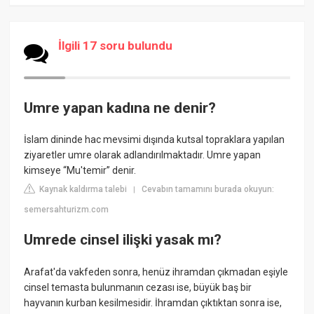
İlgili 17 soru bulundu
Umre yapan kadına ne denir?
İslam dininde hac mevsimi dışında kutsal topraklara yapılan
ziyaretler umre olarak adlandırılmaktadır. Umre yapan
kimseye “Mu'temir” denir.
Kaynak kaldırma talebi
Cevabın tamamını burada okuyun:
|
semersahturizm.com
Umrede cinsel ilişki yasak mı?
Arafat'da vakfeden sonra, henüz ihramdan çıkmadan eşiyle
cinsel temasta bulunmanın cezası ise, büyük baş bir
hayvanın kurban kesilmesidir. İhramdan çıktıktan sonra ise,