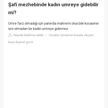
Şafi mezhebinde kadın umreye gidebilir
mi?
Umre farz olmadığı için yanında mahremi olsa bile kocasının
izni olmadan bir kadın umreye gidemez.
Kaynak kaldırma talebi
Cevabın tamamını burada okuyun:
|
kurul.diyanet.gov.tr