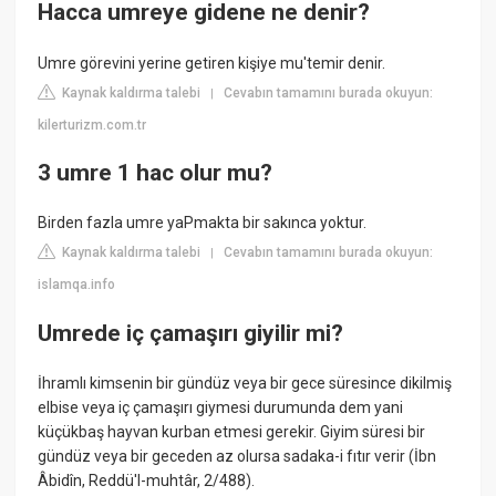
Hacca umreye gidene ne denir?
Umre görevini yerine getiren kişiye mu'temir denir.
Kaynak kaldırma talebi
Cevabın tamamını burada okuyun:
|
kilerturizm.com.tr
3 umre 1 hac olur mu?
Birden fazla umre yaPmakta bir sakınca yoktur.
Kaynak kaldırma talebi
Cevabın tamamını burada okuyun:
|
islamqa.info
Umrede iç çamaşırı giyilir mi?
İhramlı kimsenin bir gündüz veya bir gece süresince dikilmiş
elbise veya iç çamaşırı giymesi durumunda dem yani
küçükbaş hayvan kurban etmesi gerekir. Giyim süresi bir
gündüz veya bir geceden az olursa sadaka-i fıtır verir (İbn
Âbidîn, Reddü'l-muhtâr, 2/488).