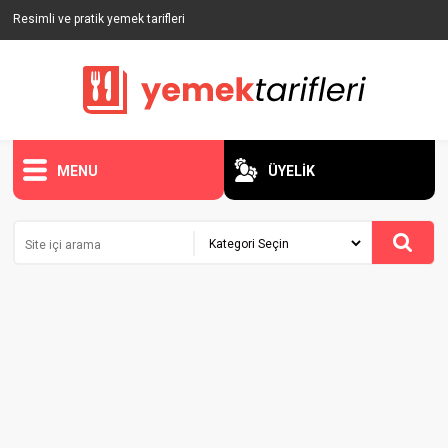
Resimli ve pratik yemek tarifleri
MENU
ÜYELİK