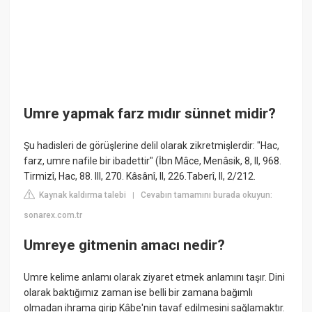
Umre yapmak farz mıdır sünnet midir?
Şu hadisleri de görüşlerine delil olarak zikretmişlerdir: "Hac,
farz, umre nafile bir ibadettir" (İbn Mâce, Menâsik, 8, II, 968.
Tirmizî, Hac, 88. III, 270. Kâsânî, II, 226.Taberî, II, 2/212.
Kaynak kaldırma talebi
Cevabın tamamını burada okuyun:
|
sonarex.com.tr
Umreye gitmenin amacı nedir?
Umre kelime anlamı olarak ziyaret etmek anlamını taşır. Dini
olarak baktığımız zaman ise belli bir zamana bağımlı
olmadan ihrama girip Kâbe'nin tavaf edilmesini sağlamaktır.