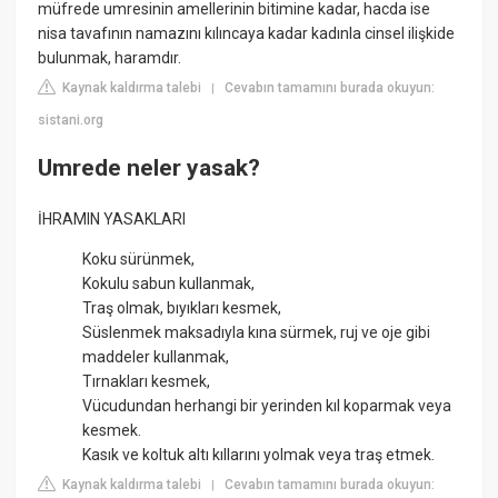
müfrede umresinin amellerinin bitimine kadar, hacda ise
nisa tavafının namazını kılıncaya kadar kadınla cinsel ilişkide
bulunmak, haramdır.
Kaynak kaldırma talebi
Cevabın tamamını burada okuyun:
|
sistani.org
Umrede neler yasak?
İHRAMIN YASAKLARI
Koku sürünmek,
Kokulu sabun kullanmak,
Traş olmak, bıyıkları kesmek,
Süslenmek maksadıyla kına sürmek, ruj ve oje gibi
maddeler kullanmak,
Tırnakları kesmek,
Vücudundan herhangi bir yerinden kıl koparmak veya
kesmek.
Kasık ve koltuk altı kıllarını yolmak veya traş etmek.
Kaynak kaldırma talebi
Cevabın tamamını burada okuyun:
|