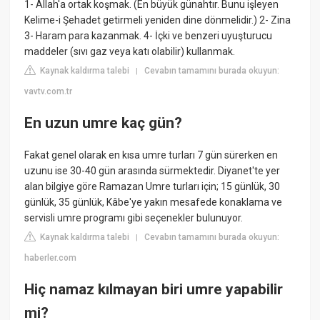
1- Allah'a ortak koşmak. (En büyük günahtır. Bunu işleyen
Kelime-i Şehadet getirmeli yeniden dine dönmelidir.) 2- Zina
3- Haram para kazanmak. 4- İçki ve benzeri uyuşturucu
maddeler (sıvı gaz veya katı olabilir) kullanmak.
Kaynak kaldırma talebi
Cevabın tamamını burada okuyun:
|
vavtv.com.tr
En uzun umre kaç gün?
Fakat genel olarak en kısa umre turları 7 gün sürerken en
uzunu ise 30-40 gün arasında sürmektedir. Diyanet'te yer
alan bilgiye göre Ramazan Umre turları için; 15 günlük, 30
günlük, 35 günlük, Kâbe'ye yakın mesafede konaklama ve
servisli umre programı gibi seçenekler bulunuyor.
Kaynak kaldırma talebi
Cevabın tamamını burada okuyun:
|
haberler.com
Hiç namaz kılmayan biri umre yapabilir
mi?