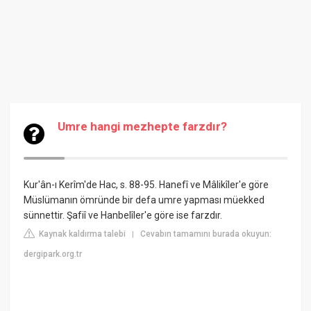
Umre hangi mezhepte farzdır?
Kur'ân-ı Kerîm'de Hac, s. 88-95. Hanefî ve Mâlikîler'e göre
Müslümanın ömründe bir defa umre yapması müekked
sünnettir. Şafiî ve Hanbelîler'e göre ise farzdır.
Kaynak kaldırma talebi
Cevabın tamamını burada okuyun:
|
dergipark.org.tr