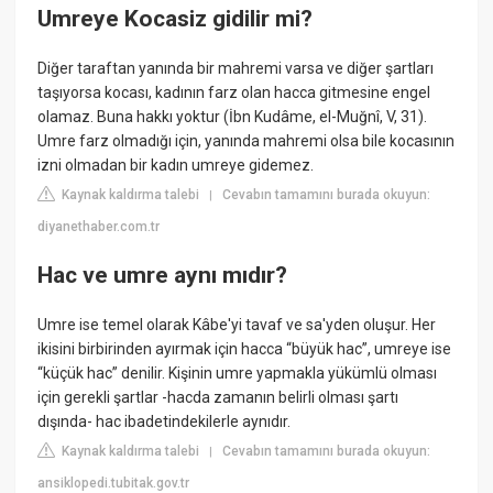
Umreye Kocasiz gidilir mi?
Diğer taraftan yanında bir mahremi varsa ve diğer şartları
taşıyorsa kocası, kadının farz olan hacca gitmesine engel
olamaz. Buna hakkı yoktur (İbn Kudâme, el-Muğnî, V, 31).
Umre farz olmadığı için, yanında mahremi olsa bile kocasının
izni olmadan bir kadın umreye gidemez.
Kaynak kaldırma talebi
Cevabın tamamını burada okuyun:
|
diyanethaber.com.tr
Hac ve umre aynı mıdır?
Umre ise temel olarak Kâbe'yi tavaf ve sa'yden oluşur. Her
ikisini birbirinden ayırmak için hacca “büyük hac”, umreye ise
“küçük hac” denilir. Kişinin umre yapmakla yükümlü olması
için gerekli şartlar -hacda zamanın belirli olması şartı
dışında- hac ibadetindekilerle aynıdır.
Kaynak kaldırma talebi
Cevabın tamamını burada okuyun:
|
ansiklopedi.tubitak.gov.tr