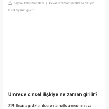
Kaynak kaldırma talebi
Cevabın tamamını burada okuyun:
|
kurul.diyanet.gov.tr
Umrede cinsel ilişkiye ne zaman girilir?
219- İhrama girdikten itibaren temettü umresinin veya