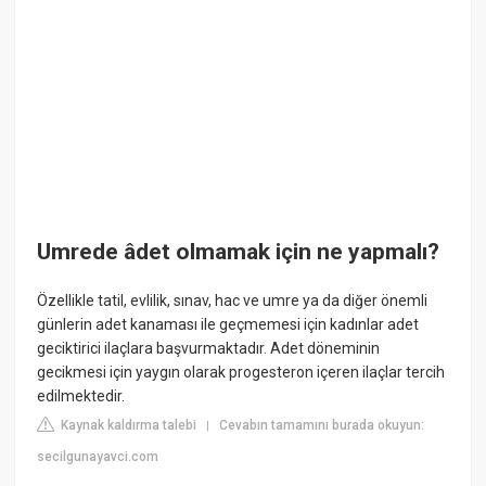
Umrede âdet olmamak için ne yapmalı?
Özellikle tatil, evlilik, sınav, hac ve umre ya da diğer önemli
günlerin adet kanaması ile geçmemesi için kadınlar adet
geciktirici ilaçlara başvurmaktadır. Adet döneminin
gecikmesi için yaygın olarak progesteron içeren ilaçlar tercih
edilmektedir.
Kaynak kaldırma talebi
Cevabın tamamını burada okuyun:
|
secilgunayavci.com