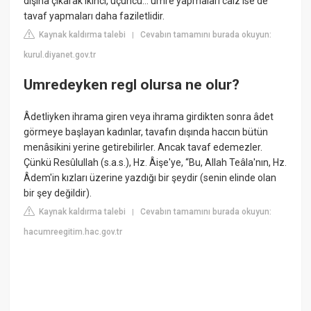
dışına çıkarak ikinci, üçüncü… umre yapmaları caiz ise de
tavaf yapmaları daha faziletlidir.
Kaynak kaldırma talebi
Cevabın tamamını burada okuyun:
|
kurul.diyanet.gov.tr
Umredeyken regl olursa ne olur?
Âdetliyken ihrama giren veya ihrama girdikten sonra âdet
görmeye başlayan kadınlar, tavafın dışında haccın bütün
menâsikini yerine getirebilirler. Ancak tavaf edemezler.
Çünkü Resûlullah (s.a.s.), Hz. Âişe'ye, “Bu, Allah Teâla'nın, Hz.
Âdem'in kızları üzerine yazdığı bir şeydir (senin elinde olan
bir şey değildir).
Kaynak kaldırma talebi
Cevabın tamamını burada okuyun:
|
hacumreegitim.hac.gov.tr