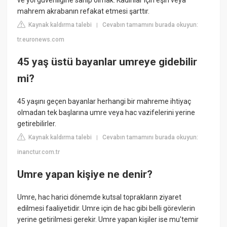
ve yol güvenliğine sahip olmak. Kadınlar için eşin veya
mahrem akrabanın refakat etmesi şarttır.
Kaynak kaldırma talebi
Cevabın tamamını burada okuyun:
|
tr.euronews.com
45 yaş üstü bayanlar umreye gidebilir
mi?
45 yaşını geçen bayanlar herhangi bir mahreme ihtiyaç
olmadan tek başlarına umre veya hac vazifelerini yerine
getirebilirler.
Kaynak kaldırma talebi
Cevabın tamamını burada okuyun:
|
inanctur.com.tr
Umre yapan kişiye ne denir?
Umre, hac harici dönemde kutsal toprakların ziyaret
edilmesi faaliyetidir. Umre için de hac gibi belli görevlerin
yerine getirilmesi gerekir. Umre yapan kişiler ise mu'temir