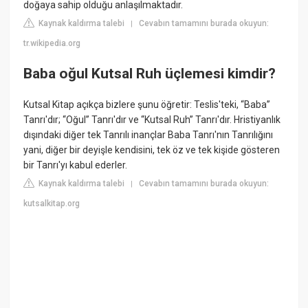
doğaya sahip olduğu anlaşılmaktadır.
Kaynak kaldırma talebi
Cevabın tamamını burada okuyun:
|
tr.wikipedia.org
Baba oğul Kutsal Ruh üçlemesi kimdir?
Kutsal Kitap açıkça bizlere şunu öğretir: Teslis'teki, “Baba”
Tanrı'dır; “Oğul” Tanrı'dır ve “Kutsal Ruh” Tanrı'dır. Hristiyanlık
dışındaki diğer tek Tanrılı inançlar Baba Tanrı'nın Tanrılığını
yani, diğer bir deyişle kendisini, tek öz ve tek kişide gösteren
bir Tanrı'yı kabul ederler.
Kaynak kaldırma talebi
Cevabın tamamını burada okuyun:
|
kutsalkitap.org