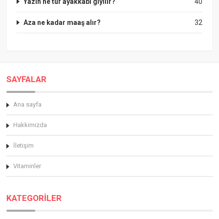
Yazın ne tür ayakkabı giyilir?
40
Aza ne kadar maaş alır?
32
SAYFALAR
Ana sayfa
Hakkimizda
İletişim
Vitaminler
KATEGORİLER