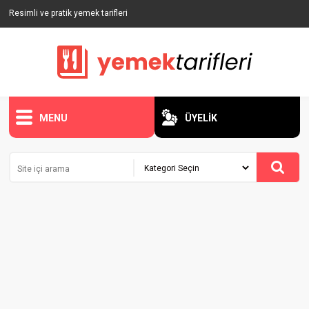
Resimli ve pratik yemek tarifleri
MENU
ÜYELİK