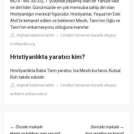
MÖ 4 - MS 30/33), 1. yüzyılda yaşamış olan bir Yahudi vaiz
ve dinî lider. Günümüzde en çok mensuba sahip din olan
Hristiyanlığın merkezî figürüdür. Hristiyanlar, Yeşua'nın Eski
Ahit'te kehanet edilen ve beklenen Mesih, Tanrı'nın Oğlu ve
Tanrı'nın enkarnasyonu olduğuna inanırlar.
Kaynak kaldırma talebi
Cevabın tamamını burada okuyun:
|
tr.wikipedia.org
Hristiyanlıkta yaratıcı kim?
Hıristiyanlıkta Baba Tanrı yaratıcı; İsa Mesih kurtarıcı; Kutsal
Ruh takdis edicidir.
Kaynak kaldırma talebi
Cevabın tamamını burada okuyun:
|
acikders.ankara.edu.tr
←
Önceki makale
Sonraki makale
→
Marjin ve kaldıraç aynı şey mi?
İncir reçeline ne konur?