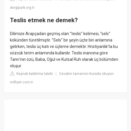
dergipark.org.tr
Teslis etmek ne demek?
Dilimize Arapçadan geçmiş olan ''teslis'' kelimesi, ''sels''
kökünden türetilmiştir. ''Sels'' bir şeyin üçte biri anlamına
gelirken, teslis üç katı ve üçleme demektir. Hristiyanlık'ta bu
sözcük terim anlamında kullanılır. Teslis inancına göre
Tanrı'nın özü, Baba, Oğul ve Kutsal Ruh olarak üç bölümden
oluşur.
Kaynak kaldırma talebi
Cevabın tamamını burada okuyun:
|
milliyet.com.tr