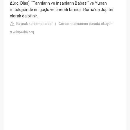
Δίας, Días), "Tanrıların ve İnsanların Babası" ve Yunan
mitolojisinde en güçlü ve önemli tanrıdır. Roma'da Jüpiter
olarak da bilinir.
Kaynak kaldırma talebi
Cevabın tamamını burada okuyun:
|
tr.wikipedia.org