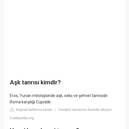
Aşk tanrısı kimdir?
Eros, Yunan mitolojisinde aşk, seks ve şehvet tanrısıdır.
Roma karşılığı Cupiddir.
Kaynak kaldırma talebi
Cevabın tamamını burada okuyun:
|
tr.wikipedia.org