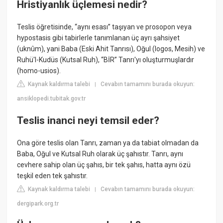
Hristiyanlık üçlemesi nedir?
Teslis öğretisinde, “aynı esası” taşıyan ve prosopon veya
hypostasis gibi tabirlerle tanımlanan üç ayrı şahsiyet
(uknûm), yani Baba (Eski Ahit Tanrısı), Oğul (logos, Mesih) ve
Ruhü'l-Kudüs (Kutsal Ruh), “BİR” Tanrı'yı oluşturmuşlardır
(homo-usios).
Kaynak kaldırma talebi
Cevabın tamamını burada okuyun:
|
ansiklopedi.tubitak.gov.tr
Teslis inanci neyi temsil eder?
Ona göre teslis olan Tanrı, zaman ya da tabiat olmadan da
Baba, Oğul ve Kutsal Ruh olarak üç şahıstır. Tanrı, aynı
cevhere sahip olan üç şahıs, bir tek şahıs, hatta aynı özü
teşkil eden tek şahıstır.
Kaynak kaldırma talebi
Cevabın tamamını burada okuyun:
|
dergipark.org.tr