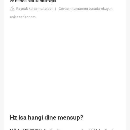
ve beden olarak dirilmiştir.
Kaynak kaldırma talebi
Cevabın tamamını burada okuyun:
|
eskieserler.com
Hz isa hangi dine mensup?