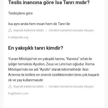
Teslis inancına göre İsa Tanrı mıdır?
Teslisçilere göre
İsa aynı anda hem insan hem de Tanrı'dır.
Kaynak kaldırma talebi
Cevabın tamamını burada okuyun:
|
tr.wikipedia.org
En yakışıklı tanrı kimdir?
Yunan Mitolojisi'nin en yakışıklı tanrısı, "Kareios" sıfatı ile
iyiliğin temsilcisi Apollon, Zeus ve Leto'nun oğludur. Roma
Mitolojisi'nde ise adı "Apollo" olarak bilinmektedir. İkizi
Artemis ile birlikte en önemli özelliklerinden birisi çok başarılı
ok ve yay kullanmasıdır.
Kaynak kaldırma talebi
Cevabın tamamını burada okuyun:
|
hoghheim.com