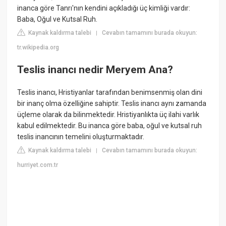
inanca göre Tanrı'nın kendini açıkladığı üç kimliği vardır:
Baba, Oğul ve Kutsal Ruh.
Kaynak kaldırma talebi
Cevabın tamamını burada okuyun:
|
tr.wikipedia.org
Teslis inancı nedir Meryem Ana?
Teslis inancı, Hristiyanlar tarafından benimsenmiş olan dini
bir inanç olma özelliğine sahiptir. Teslis inancı aynı zamanda
üçleme olarak da bilinmektedir. Hristiyanlıkta üç ilahi varlık
kabul edilmektedir. Bu inanca göre baba, oğul ve kutsal ruh
teslis inancının temelini oluşturmaktadır.
Kaynak kaldırma talebi
Cevabın tamamını burada okuyun:
|
hurriyet.com.tr