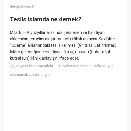
dergipark.org.tr
Teslis islamda ne demek?
Milâdî III-IV. yüzyıllar arasında şekillenen ve hıristiyan
akîdesinin temelini oluşturan üçlü ilâhlık anlayışı. Sözlükte
“üçleme” anlamındaki teslîs kelimesi (Gr. trias; Lat. trinitas)
İslâm geleneğinde Hıristiyanlığın üç unsurlu (baba-oğul-
kutsal ruh) ilâhlık anlayışını ifade eder.
Kaynak kaldırma talebi
Cevabın tamamını burada okuyun:
|
islamansiklopedisi.org.tr