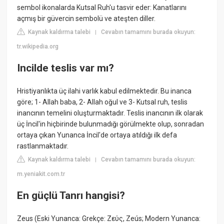
sembol ikonalarda Kutsal Ruh'u tasvir eder: Kanatlarını
açmış bir güvercin sembolü ve ateşten diller.
Kaynak kaldırma talebi
Cevabın tamamını burada okuyun:
|
tr.wikipedia.org
Incilde teslis var mı?
Hristiyanlıkta üç ilahi varlık kabul edilmektedir. Bu inanca
göre; 1- Allah baba, 2- Allah oğul ve 3- Kutsal ruh, teslis
inancının temelini oluşturmaktadır. Teslis inancının ilk olarak
üç İncil'in hiçbirinde bulunmadığı görülmekte olup, sonradan
ortaya çıkan Yunanca İncil'de ortaya atıldığı ilk defa
rastlanmaktadır.
Kaynak kaldırma talebi
Cevabın tamamını burada okuyun:
|
m.yeniakit.com.tr
En güçlü Tanrı hangisi?
Zeus (Eski Yunanca: Grekçe: Ζεύς, Zeús; Modern Yunanca: