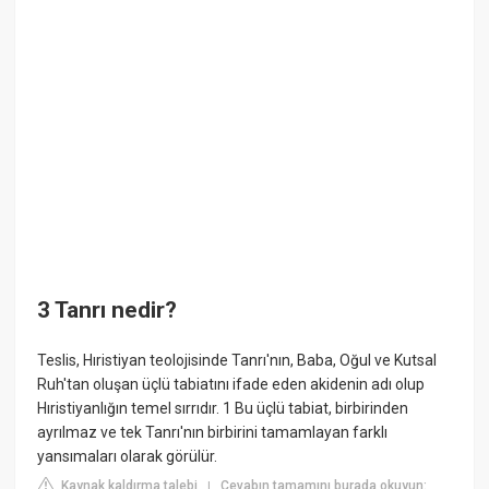
3 Tanrı nedir?
Teslis, Hıristiyan teolojisinde Tanrı'nın, Baba, Oğul ve Kutsal
Ruh'tan oluşan üçlü tabiatını ifade eden akidenin adı olup
Hıristiyanlığın temel sırrıdır. 1 Bu üçlü tabiat, birbirinden
ayrılmaz ve tek Tanrı'nın birbirini tamamlayan farklı
yansımaları olarak görülür.
Kaynak kaldırma talebi
Cevabın tamamını burada okuyun:
|