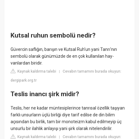
Kutsal ruhun sembolü nedir?
Güvercin saflığın, barışın ve Kutsal Ruh'un yani Tanrı'nın
sembolü olarak günümüzde de en çok kullanılan hay-
vanlardan biridir.
Kaynak kaldırma talebi
Cevabın tamamını burada okuyun:
|
dergipark.org.tr
Teslis inancı şirk midir?
Teslis, her ne kadar müntesiplerince tanrısal özellik taşıyan
farklı unsurların üçlü birliği diye tarif edilse de din bilim
açısından bu birlik, tam bir monoteizm kabul edilmeyip üç
unsurlu bir ilahlık anlayışı yani şirk olarak nitelendirilir.
Kaynak kaldırma talebi
Cevabın tamamını burada okuyun:
|