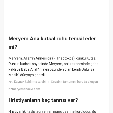
Meryem Ana kutsal ruhu temsil eder
mi?
Meryem, Allah'ın Annesi'dir (= Theotókos), çünkü Kutsal
Ruh'un kudreti sayesinde Meryem, bakire rahminde gebe
kaldı ve Baba Allah'ın aynı özünden olan kendi Oğlu İsa
Mesih'i dünyaya getirdi.
Kaynak kaldırma talebi
Cevabın tamamını burada okuyun:
|
hzmeryemanaevi.com
Hristiyanların kaç tanrısı var?
Hristiyanlık, teslis adı verilen inanç üzerine kuruludur. Bu