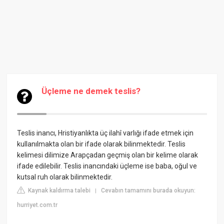
Üçleme ne demek teslis?
Teslis inancı, Hristiyanlıkta üç ilahî varlığı ifade etmek için
kullanılmakta olan bir ifade olarak bilinmektedir. Teslis
kelimesi dilimize Arapçadan geçmiş olan bir kelime olarak
ifade edilebilir. Teslis inancındaki üçleme ise baba, oğul ve
kutsal ruh
olarak bilinmektedir.
Kaynak kaldırma talebi
Cevabın tamamını burada okuyun:
|
hurriyet.com.tr