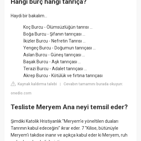
Hangi burç hangi tanrıça?
Haydi bir bakalım...
Koç Burcu - Ölümsüzlüğün tanrısı ...
Boğa Burcu - Şifanın tanrıçası ...
İkizler Burcu - Nefretin Tanrısı ...
Yengeç Burcu - Doğumun tanrıçası ...
Aslan Burcu - Güneş tanrıçası ...
Başak Burcu - Aşk tanrıçası ...
Terazi Burcu - Adalet tanrıçası ...
Akrep Burcu - Kötülük ve fırtına tanrıçası
Kaynak kaldırma talebi
Cevabın tamamını burada okuyun:
|
onedio.com
Tesliste Meryem Ana neyi temsil eder?
Şimdiki Katolik Hristiyanlık "Meryem'e yöneltilen duaları
Tanrının kabul edeceğini" ikrar eder. 7 "Kilise, bütünüyle
Meryem'i takdise inanır ve açıkça kabul eder ki Meryem, ruh