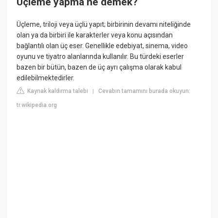
Üçleme yapma ne demek?
Üçleme, triloji veya üçlü yapıt; birbirinin devamı niteliğinde
olan ya da birbiri ile karakterler veya konu açısından
bağlantılı olan üç eser. Genellikle edebiyat, sinema, video
oyunu ve tiyatro alanlarında kullanılır. Bu türdeki eserler
bazen bir bütün, bazen de üç ayrı çalışma olarak kabul
edilebilmektedirler.
Kaynak kaldırma talebi
Cevabın tamamını burada okuyun:
|
tr.wikipedia.org