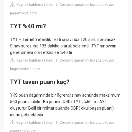
Kaynak kaldırma talebi
Cevabın tamamını burada okuyun:
|
pegemkurs.com
TYT %40 mı?
TYT – Temel Yeterlilik Testi sınavında 120 soru sorulacak.
Sınav süresi ise 135 dakika olarak belirlendi. TYT sınavının
genel sınava olan etkisi ise %40'tır.
Kaynak kaldırma talebi
Cevabın tamamını burada okuyun:
|
bogaziciders.com
TYT tavan puanı kaç?
YKS puan dağılımında bir öğrenci sınav sonunda maksimum
560 puan alabilir . Bu puanın %40 ı TYT , %60 ' ını AYT
oluşturur. Belli bir miktar puanda OBP( okul başarı puanı)
ından gelmektedir.
Kaynak kaldırma talebi
Cevabın tamamını burada okuyun:
|
esentepe.k12.tr