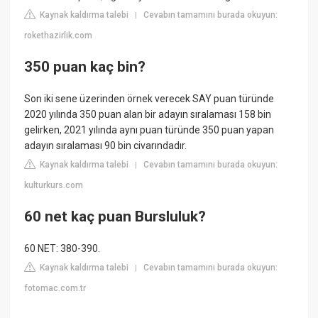
Kaynak kaldırma talebi
Cevabın tamamını burada okuyun:
|
rokethazirlik.com
350 puan kaç bin?
Son iki sene üzerinden örnek verecek SAY puan türünde
2020 yılında 350 puan alan bir adayın sıralaması 158 bin
gelirken, 2021 yılında aynı puan türünde 350 puan yapan
adayın sıralaması 90 bin civarındadır.
Kaynak kaldırma talebi
Cevabın tamamını burada okuyun:
|
kulturkurs.com
60 net kaç puan Bursluluk?
60 NET: 380-390.
Kaynak kaldırma talebi
Cevabın tamamını burada okuyun:
|
fotomac.com.tr