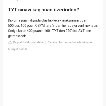
TYT sınavı kaç puan üzerinden?
Diploma puanı dışında ulaşılabilecek maksimum puan
500'dür. 100 puan ÖSYM tarafından her adaya verilmektedir.
Geriye kalan 400 puanın 160'ı TYT'den 240'ı ise AYT'den
gelmektedir.
Kaynak kaldırma talebi
Cevabın tamamını burada okuyun:
|
hurriyet.com.tr