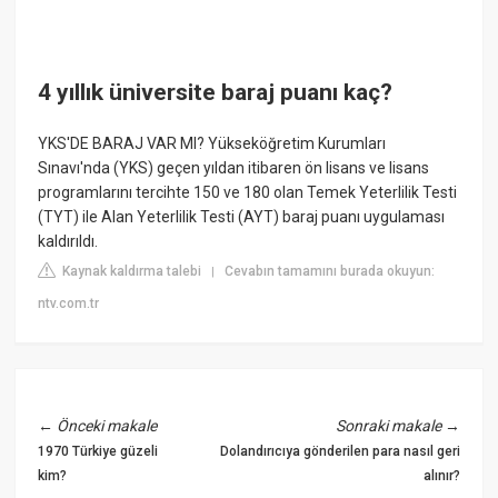
4 yıllık üniversite baraj puanı kaç?
YKS'DE BARAJ VAR MI? Yükseköğretim Kurumları
Sınavı'nda (YKS) geçen yıldan itibaren ön lisans ve lisans
programlarını tercihte 150 ve 180 olan Temek Yeterlilik Testi
(TYT) ile Alan Yeterlilik Testi (AYT) baraj puanı uygulaması
kaldırıldı.
Kaynak kaldırma talebi
Cevabın tamamını burada okuyun:
|
ntv.com.tr
←
Önceki makale
Sonraki makale
→
1970 Türkiye güzeli
Dolandırıcıya gönderilen para nasıl geri
kim?
alınır?