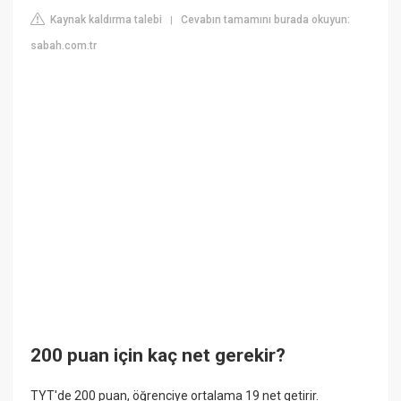
Kaynak kaldırma talebi
Cevabın tamamını burada okuyun:
|
sabah.com.tr
200 puan için kaç net gerekir?
TYT'de 200 puan, öğrenciye ortalama 19 net getirir.