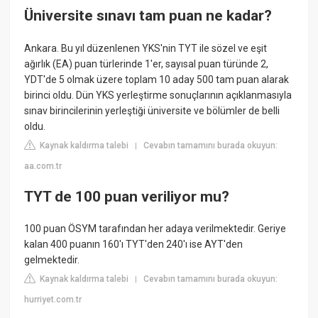
Üniversite sınavı tam puan ne kadar?
Ankara. Bu yıl düzenlenen YKS'nin TYT ile sözel ve eşit
ağırlık (EA) puan türlerinde 1'er, sayısal puan türünde 2,
YDT'de 5 olmak üzere toplam 10 aday 500 tam puan alarak
birinci oldu. Dün YKS yerleştirme sonuçlarının açıklanmasıyla
sınav birincilerinin yerleştiği üniversite ve bölümler de belli
oldu.
Kaynak kaldırma talebi
Cevabın tamamını burada okuyun:
|
aa.com.tr
TYT de 100 puan veriliyor mu?
100 puan ÖSYM tarafından her adaya verilmektedir. Geriye
kalan 400 puanın 160'ı TYT'den 240'ı ise AYT'den
gelmektedir.
Kaynak kaldırma talebi
Cevabın tamamını burada okuyun:
|
hurriyet.com.tr