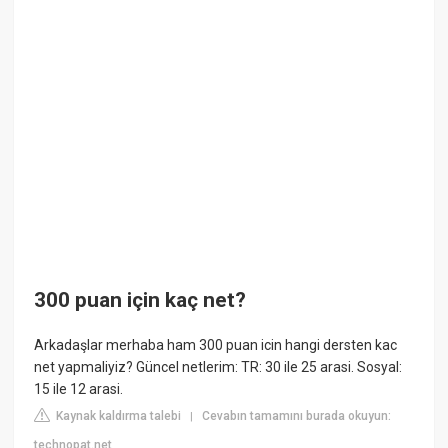
300 puan için kaç net?
Arkadaşlar merhaba ham 300 puan icin hangi dersten kac
net yapmaliyiz? Güncel netlerim: TR: 30 ile 25 arasi. Sosyal:
15 ile 12 arasi.
Kaynak kaldırma talebi
Cevabın tamamını burada okuyun:
|
technopat.net