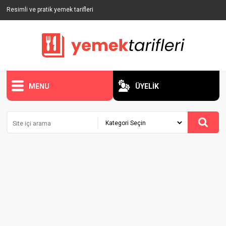
Resimli ve pratik yemek tarifleri
MENU
ÜYELİK