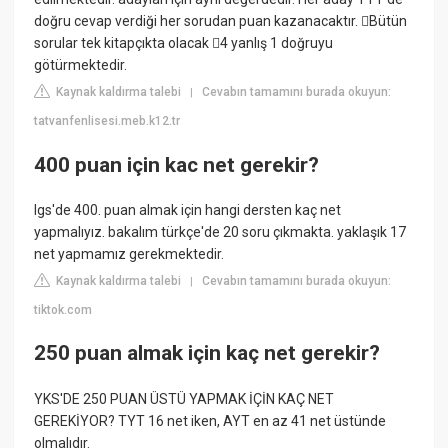
doğru cevap verdiği her sorudan puan kazanacaktır. Bütün
sorular tek kitapçıkta olacak 4 yanlış 1 doğruyu
götürmektedir.
Kaynak kaldırma talebi
Cevabın tamamını burada okuyun:
|
tatvanfenlisesi.meb.k12.tr
400 puan için kac net gerekir?
lgs'de 400. puan almak için hangi dersten kaç net
yapmalıyız. bakalım türkçe'de 20 soru çıkmakta. yaklaşık 17
net yapmamız gerekmektedir.
Kaynak kaldırma talebi
Cevabın tamamını burada okuyun:
|
tiktok.com
250 puan almak için kaç net gerekir?
YKS'DE 250 PUAN ÜSTÜ YAPMAK İÇİN KAÇ NET
GEREKİYOR? TYT 16 net iken, AYT en az 41 net üstünde
olmalıdır.