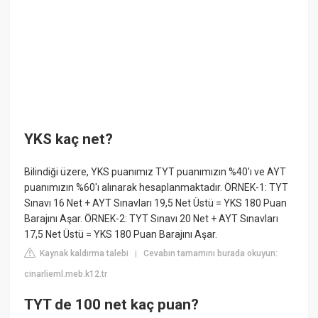
YKS kaç net?
Bilindiği üzere, YKS puanımız TYT puanımızın %40'ı ve AYT
puanımızın %60'ı alınarak hesaplanmaktadır. ÖRNEK-1: TYT
Sınavı 16 Net + AYT Sınavları 19,5 Net Üstü = YKS 180 Puan
Barajını Aşar. ÖRNEK-2: TYT Sınavı 20 Net + AYT Sınavları
17,5 Net Üstü = YKS 180 Puan Barajını Aşar.
Kaynak kaldırma talebi
Cevabın tamamını burada okuyun:
|
cinarlieml.meb.k12.tr
TYT de 100 net kaç puan?