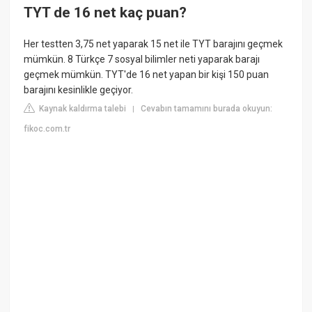
TYT de 16 net kaç puan?
Her testten 3,75 net yaparak 15 net ile TYT barajını geçmek
mümkün. 8 Türkçe 7 sosyal bilimler neti yaparak barajı
geçmek mümkün. TYT'de 16 net yapan bir kişi 150 puan
barajını kesinlikle geçiyor.
Kaynak kaldırma talebi
Cevabın tamamını burada okuyun:
|
fikoc.com.tr