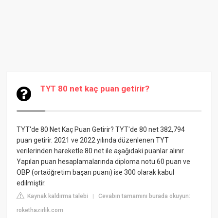
TYT 80 net kaç puan getirir?
TYT'de 80 Net Kaç Puan Getirir? TYT'de 80 net 382,794
puan getirir. 2021 ve 2022 yılında düzenlenen TYT
verilerinden hareketle 80 net ile aşağıdaki puanlar alınır.
Yapılan puan hesaplamalarında diploma notu 60 puan ve
OBP (ortaöğretim başarı puanı) ise 300 olarak kabul
edilmiştir.
Kaynak kaldırma talebi
Cevabın tamamını burada okuyun:
|
rokethazirlik.com