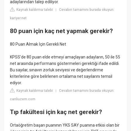
adaylarından talep ediliyor.
Kaynak kaldırma talebi
Cevabın tamamını burada okuyun:
|
kariyer.net
80 puan için kaç net yapmak gerekir?
80 Puan Almak İçin Gerekli Net
KPSS'de 80 puan elde etmeyi amaçlayan adayların, 50 ile 55
net arasında performans göstermeleri gerektiği ifade edildi.
Bu sayılar, sınavın zorluk seviyesi ve değerlendirme
kriterlerine göre belirlenen ortalama net sayılarını temsil
ediyor.
Kaynak kaldırma talebi
Cevabın tamamını burada okuyun:
|
canliuzem.com
Tıp fakültesi için kaç net gerekir?
Ortaöğretim başarı puanının YKS SAY puanına etkisi olan bir