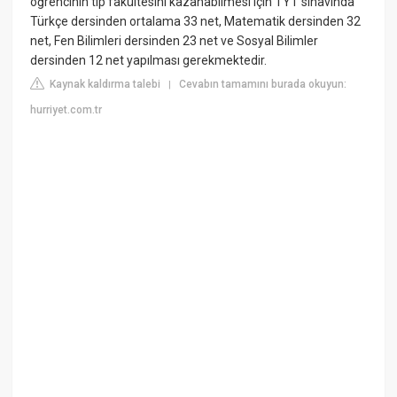
öğrencinin tıp fakültesini kazanabilmesi için TYT sınavında
Türkçe dersinden ortalama 33 net, Matematik dersinden 32
net, Fen Bilimleri dersinden 23 net ve Sosyal Bilimler
dersinden 12 net yapılması gerekmektedir.
Kaynak kaldırma talebi
Cevabın tamamını burada okuyun:
|
hurriyet.com.tr