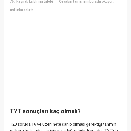
Kaynak kaldırma talebi
Cevabın tamamını burada okuyun:
|
uskudar.edu.tr
TYT sonuçları kaç olmalı?
120 soruda 16 ve üzeri nete sahip olması gerektiği tahmin
edilmektedir. adayları için aynı değerdedir. Her aday TYT'de