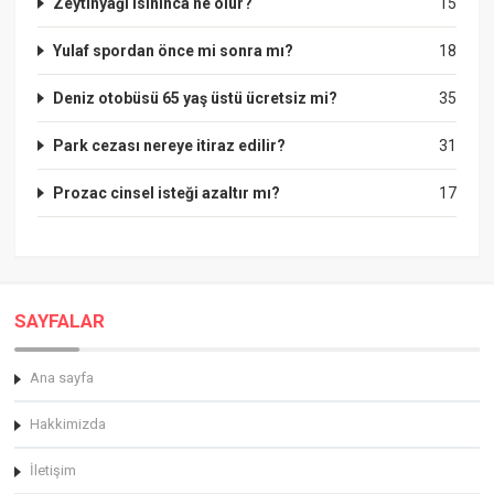
Zeytinyağı ısınınca ne olur?
15
Yulaf spordan önce mi sonra mı?
18
Deniz otobüsü 65 yaş üstü ücretsiz mi?
35
Park cezası nereye itiraz edilir?
31
Prozac cinsel isteği azaltır mı?
17
SAYFALAR
Ana sayfa
Hakkimizda
İletişim