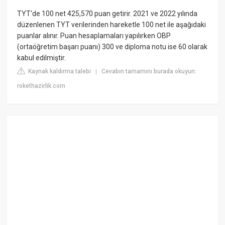
TYT'de 100 net 425,570 puan getirir. 2021 ve 2022 yılında
düzenlenen TYT verilerinden hareketle 100 net ile aşağıdaki
puanlar alınır. Puan hesaplamaları yapılırken OBP
(ortaöğretim başarı puanı) 300 ve diploma notu ise 60 olarak
kabul edilmiştir.
Kaynak kaldırma talebi
Cevabın tamamını burada okuyun:
|
rokethazirlik.com