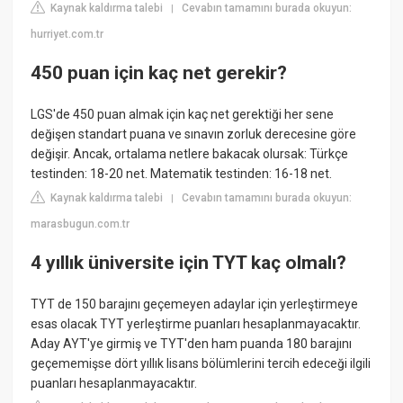
Kaynak kaldırma talebi
Cevabın tamamını burada okuyun:
|
hurriyet.com.tr
450 puan için kaç net gerekir?
LGS'de 450 puan almak için kaç net gerektiği her sene
değişen standart puana ve sınavın zorluk derecesine göre
değişir. Ancak, ortalama netlere bakacak olursak: Türkçe
testinden: 18-20 net. Matematik testinden: 16-18 net.
Kaynak kaldırma talebi
Cevabın tamamını burada okuyun:
|
marasbugun.com.tr
4 yıllık üniversite için TYT kaç olmalı?
TYT de 150 barajını geçemeyen adaylar için yerleştirmeye
esas olacak TYT yerleştirme puanları hesaplanmayacaktır.
Aday AYT'ye girmiş ve TYT'den ham puanda 180 barajını
geçememişse dört yıllık lisans bölümlerini tercih edeceği ilgili
puanları hesaplanmayacaktır.