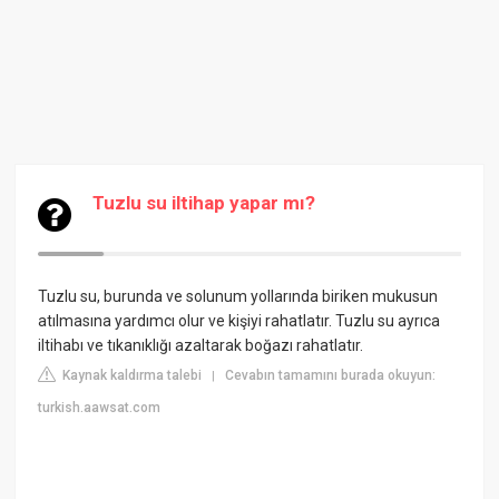
Tuzlu su iltihap yapar mı?
Tuzlu su, burunda ve solunum yollarında biriken mukusun
atılmasına yardımcı olur ve kişiyi rahatlatır. Tuzlu su ayrıca
iltihabı ve tıkanıklığı azaltarak boğazı rahatlatır.
Kaynak kaldırma talebi
Cevabın tamamını burada okuyun:
|
turkish.aawsat.com