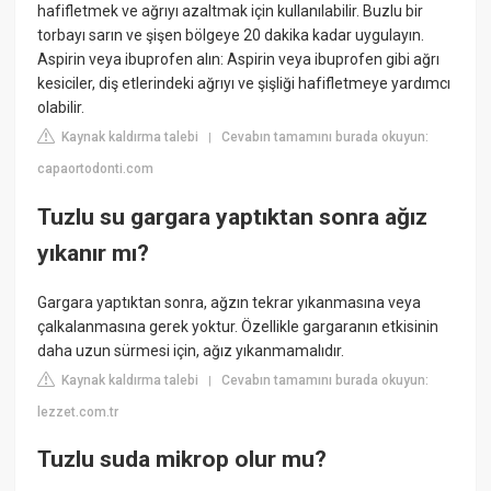
hafifletmek ve ağrıyı azaltmak için kullanılabilir. Buzlu bir
torbayı sarın ve şişen bölgeye 20 dakika kadar uygulayın.
Aspirin veya ibuprofen alın: Aspirin veya ibuprofen gibi ağrı
kesiciler, diş etlerindeki ağrıyı ve şişliği hafifletmeye yardımcı
olabilir.
Kaynak kaldırma talebi
Cevabın tamamını burada okuyun:
|
capaortodonti.com
Tuzlu su gargara yaptıktan sonra ağız
yıkanır mı?
Gargara yaptıktan sonra, ağzın tekrar yıkanmasına veya
çalkalanmasına gerek yoktur. Özellikle gargaranın etkisinin
daha uzun sürmesi için, ağız yıkanmamalıdır.
Kaynak kaldırma talebi
Cevabın tamamını burada okuyun:
|
lezzet.com.tr
Tuzlu suda mikrop olur mu?