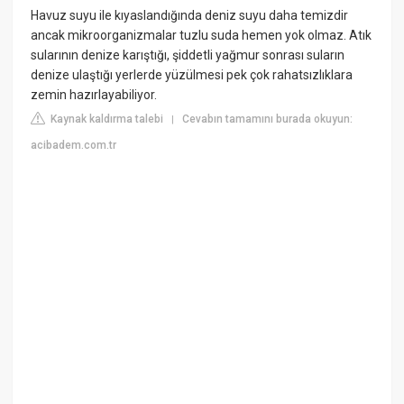
Havuz suyu ile kıyaslandığında deniz suyu daha temizdir
ancak mikroorganizmalar tuzlu suda hemen yok olmaz. Atık
sularının denize karıştığı, şiddetli yağmur sonrası suların
denize ulaştığı yerlerde yüzülmesi pek çok rahatsızlıklara
zemin hazırlayabiliyor.
Kaynak kaldırma talebi
Cevabın tamamını burada okuyun:
|
acibadem.com.tr