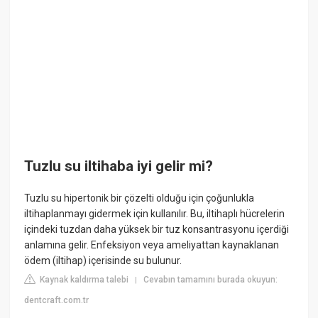
Tuzlu su iltihaba iyi gelir mi?
Tuzlu su hipertonik bir çözelti olduğu için çoğunlukla
iltihaplanmayı gidermek için kullanılır. Bu, iltihaplı hücrelerin
içindeki tuzdan daha yüksek bir tuz konsantrasyonu içerdiği
anlamına gelir. Enfeksiyon veya ameliyattan kaynaklanan
ödem (iltihap) içerisinde su bulunur.
Kaynak kaldırma talebi
Cevabın tamamını burada okuyun:
|
dentcraft.com.tr