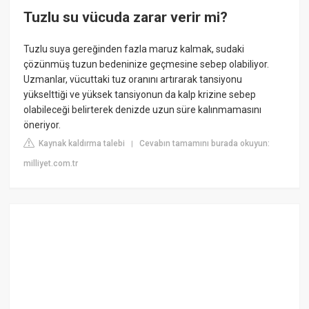
Tuzlu su vücuda zarar verir mi?
Tuzlu suya gereğinden fazla maruz kalmak, sudaki
çözünmüş tuzun bedeninize geçmesine sebep olabiliyor.
Uzmanlar, vücuttaki tuz oranını artırarak tansiyonu
yükselttiği ve yüksek tansiyonun da kalp krizine sebep
olabileceği belirterek denizde uzun süre kalınmamasını
öneriyor.
Kaynak kaldırma talebi
Cevabın tamamını burada okuyun:
|
milliyet.com.tr