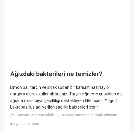
Ağızdaki bakterileri ne temizler?
Limon bal, tarçın ve sıcak sudan bir karışım hazırlayıp
gargara olarak kullanabilirsiniz. Tarçın çiğneme çubukları da
ağızda mikrobiyal çeşitliliği destekleyen lifler içerir. Yoğurt,
Laktobasillus adı verilen sağlıklı bakterileri içerir.
Kaynak kaldırma talebi
Cevabın tamamını burada okuyun:
|
deryauluduz.com