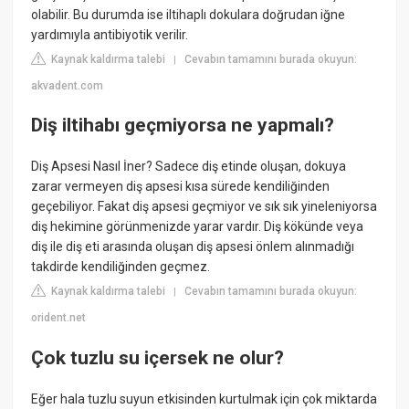
olabilir. Bu durumda ise iltihaplı dokulara doğrudan iğne
yardımıyla antibiyotik verilir.
Kaynak kaldırma talebi
Cevabın tamamını burada okuyun:
|
akvadent.com
Diş iltihabı geçmiyorsa ne yapmalı?
Diş Apsesi Nasıl İner? Sadece diş etinde oluşan, dokuya
zarar vermeyen diş apsesi kısa sürede kendiliğinden
geçebiliyor. Fakat diş apsesi geçmiyor ve sık sık yineleniyorsa
diş hekimine görünmenizde yarar vardır. Diş kökünde veya
diş ile diş eti arasında oluşan diş apsesi önlem alınmadığı
takdirde kendiliğinden geçmez.
Kaynak kaldırma talebi
Cevabın tamamını burada okuyun:
|
orident.net
Çok tuzlu su içersek ne olur?
Eğer hala tuzlu suyun etkisinden kurtulmak için çok miktarda