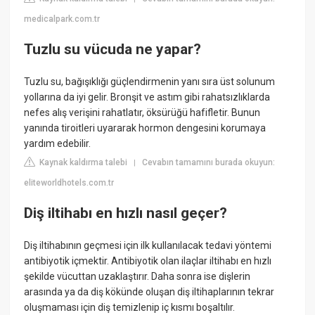
medicalpark.com.tr
Tuzlu su vücuda ne yapar?
Tuzlu su, bağışıklığı güçlendirmenin yanı sıra üst solunum
yollarına da iyi gelir. Bronşit ve astım gibi rahatsızlıklarda
nefes alış verişini rahatlatır, öksürüğü hafifletir. Bunun
yanında tiroitleri uyararak hormon dengesini korumaya
yardım edebilir.
Kaynak kaldırma talebi
Cevabın tamamını burada okuyun:
|
eliteworldhotels.com.tr
Diş iltihabı en hızlı nasıl geçer?
Diş iltihabının geçmesi için ilk kullanılacak tedavi yöntemi
antibiyotik içmektir. Antibiyotik olan ilaçlar iltihabı en hızlı
şekilde vücuttan uzaklaştırır. Daha sonra ise dişlerin
arasında ya da diş kökünde oluşan diş iltihaplarının tekrar
oluşmaması için diş temizlenip iç kısmı boşaltılır.