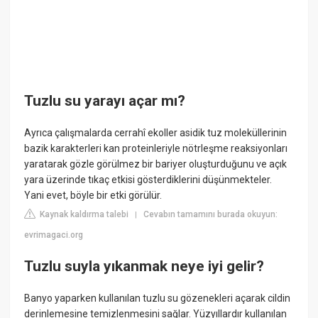
Tuzlu su yarayı açar mı?
Ayrıca çalışmalarda cerrahî ekoller asidik tuz moleküllerinin
bazik karakterleri kan proteinleriyle nötrleşme reaksiyonları
yaratarak gözle görülmez bir bariyer oluşturduğunu ve açık
yara üzerinde tıkaç etkisi gösterdiklerini düşünmekteler.
Yani evet, böyle bir etki görülür.
Kaynak kaldırma talebi
Cevabın tamamını burada okuyun:
|
evrimagaci.org
Tuzlu suyla yıkanmak neye iyi gelir?
Banyo yaparken kullanılan tuzlu su gözenekleri açarak cildin
derinlemesine temizlenmesini sağlar. Yüzyıllardır kullanılan