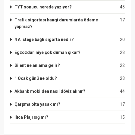
TYT sonucu nerede yazıyor?
45
Trafik sigortası hangi durumlarda ödeme
17
yapmaz?
4 A isteğe bağlı sigorta nedir?
20
Egzozdan niye çok duman çıkar?
23
Silent ne anlama gelir?
22
1 Ocak günü ne oldu?
23
Akbank mobilden nasıl döviz alınır?
44
Çarpma olta yasak mı?
17
Ilıca Plajı sığ mı?
15