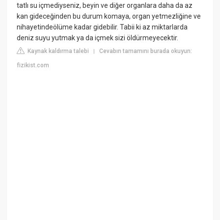
tatlı su içmediyseniz, beyin ve diğer organlara daha da az
kan gideceğinden bu durum komaya, organ yetmezliğine ve
nihayetindeölüme kadar gidebilir. Tabii ki az miktarlarda
deniz suyu yutmak ya da içmek sizi öldürmeyecektir.
Kaynak kaldırma talebi
Cevabın tamamını burada okuyun:
|
fizikist.com