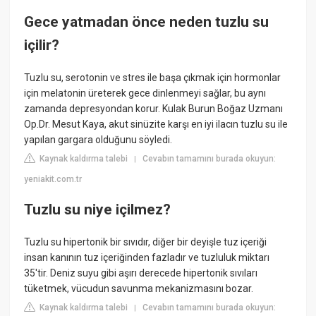
Gece yatmadan önce neden tuzlu su
içilir?
Tuzlu su, serotonin ve stres ile başa çıkmak için hormonlar
için melatonin üreterek gece dinlenmeyi sağlar, bu aynı
zamanda depresyondan korur. Kulak Burun Boğaz Uzmanı
Op.Dr. Mesut Kaya, akut sinüzite karşı en iyi ilacın tuzlu su ile
yapılan gargara olduğunu söyledi.
Kaynak kaldırma talebi
Cevabın tamamını burada okuyun:
|
yeniakit.com.tr
Tuzlu su niye içilmez?
Tuzlu su hipertonik bir sıvıdır, diğer bir deyişle tuz içeriği
insan kanının tuz içeriğinden fazladır ve tuzluluk miktarı
35'tir. Deniz suyu gibi aşırı derecede hipertonik sıvıları
tüketmek, vücudun savunma mekanizmasını bozar.
Kaynak kaldırma talebi
Cevabın tamamını burada okuyun:
|