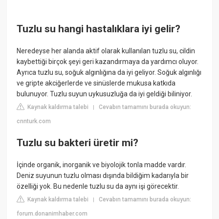
Tuzlu su hangi hastalıklara iyi gelir?
Neredeyse her alanda aktif olarak kullanılan tuzlu su, cildin
kaybettiği birçok şeyi geri kazandırmaya da yardımcı oluyor.
Ayrıca tuzlu su, soğuk algınlığına da iyi geliyor. Soğuk algınlığı
ve gripte akciğerlerde ve sinüslerde mukusa katkıda
bulunuyor. Tuzlu suyun uykusuzluğa da iyi geldiği biliniyor.
Kaynak kaldırma talebi
Cevabın tamamını burada okuyun:
|
cnnturk.com
Tuzlu su bakteri üretir mi?
İçinde organik, inorganik ve biyolojik tonla madde vardır.
Deniz suyunun tuzlu olması dışında bildiğim kadarıyla bir
özelliği yok. Bu nedenle tuzlu su da aynı işi görecektir.
Kaynak kaldırma talebi
Cevabın tamamını burada okuyun:
|
forum.donanimhaber.com