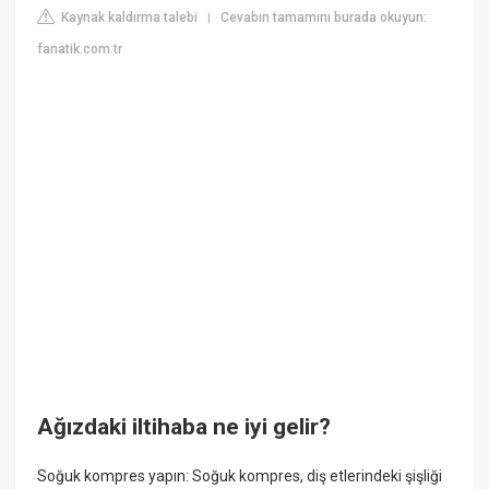
Kaynak kaldırma talebi
Cevabın tamamını burada okuyun:
|
fanatik.com.tr
Ağızdaki iltihaba ne iyi gelir?
Soğuk kompres yapın: Soğuk kompres, diş etlerindeki şişliği