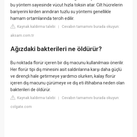
bu yöntem sayesinde vücut hızla toksin atar. Cilt hücrelerin
bariyerini kirden arındıran tuzlu su yöntemi genellikle
hamam ortamlarında tercih edilir.
Kaynak kaldırma talebi
Cevabın tamamını burada okuyun:
|
aksam.com.tr
Ağızdaki bakterileri ne öldürür?
Bu noktada florür içeren bir diş macunu kullanılması önerilir.
Her florür tipi diş minesini asit saldırılarına karşı daha güçlü
ve dirençli hale getirmeye yardımcı olurken, kalay florür
içeren diş macunu çürümeye ve diş eti iltihabına neden olan
bakterileri de öldürür.
Kaynak kaldırma talebi
Cevabın tamamını burada okuyun:
|
colgate.com