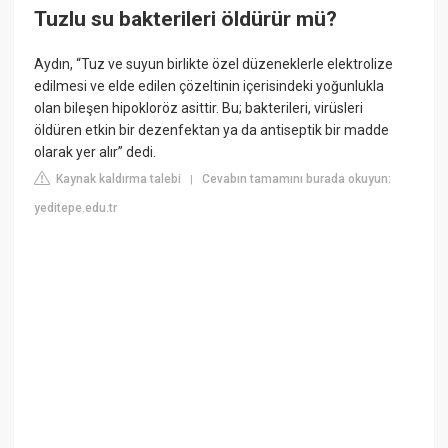
Tuzlu su bakterileri öldürür mü?
Aydın, “Tuz ve suyun birlikte özel düzeneklerle elektrolize
edilmesi ve elde edilen çözeltinin içerisindeki yoğunlukla
olan bileşen hipokloröz asittir. Bu; bakterileri, virüsleri
öldüren etkin bir dezenfektan ya da antiseptik bir madde
olarak yer alır” dedi.
Kaynak kaldırma talebi
Cevabın tamamını burada okuyun:
|
yeditepe.edu.tr