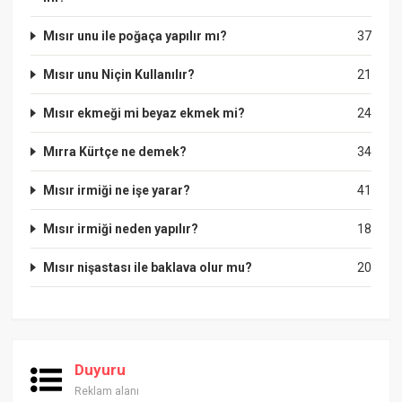
Mısır unu ile poğaça yapılır mı?
37
Mısır unu Niçin Kullanılır?
21
Mısır ekmeği mi beyaz ekmek mi?
24
Mırra Kürtçe ne demek?
34
Mısır irmiği ne işe yarar?
41
Mısır irmiği neden yapılır?
18
Mısır nişastası ile baklava olur mu?
20
Duyuru
Reklam alanı