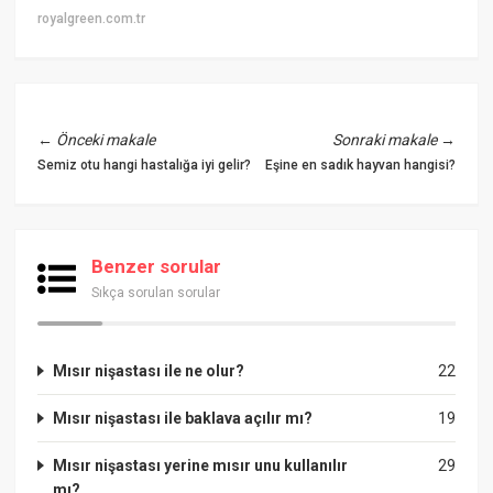
royalgreen.com.tr
←
Önceki makale
Sonraki makale
→
Semiz otu hangi hastalığa iyi gelir?
Eşine en sadık hayvan hangisi?
Benzer sorular
Sıkça sorulan sorular
Mısır nişastası ile ne olur?
22
Mısır nişastası ile baklava açılır mı?
19
Mısır nişastası yerine mısır unu kullanılır
29
mı?