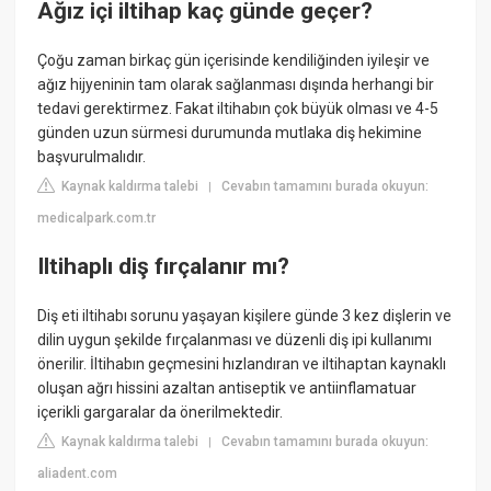
Ağız içi iltihap kaç günde geçer?
Çoğu zaman birkaç gün içerisinde kendiliğinden iyileşir ve
ağız hijyeninin tam olarak sağlanması dışında herhangi bir
tedavi gerektirmez. Fakat iltihabın çok büyük olması ve 4-5
günden uzun sürmesi durumunda mutlaka diş hekimine
başvurulmalıdır.
Kaynak kaldırma talebi
Cevabın tamamını burada okuyun:
|
medicalpark.com.tr
Iltihaplı diş fırçalanır mı?
Diş eti iltihabı sorunu yaşayan kişilere günde 3 kez dişlerin ve
dilin uygun şekilde fırçalanması ve düzenli diş ipi kullanımı
önerilir. İltihabın geçmesini hızlandıran ve iltihaptan kaynaklı
oluşan ağrı hissini azaltan antiseptik ve antiinflamatuar
içerikli gargaralar da önerilmektedir.
Kaynak kaldırma talebi
Cevabın tamamını burada okuyun:
|
aliadent.com