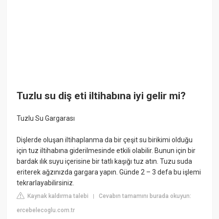
Tuzlu su diş eti iltihabına iyi gelir mi?
Tuzlu Su Gargarası
Dişlerde oluşan iltihaplanma da bir çeşit su birikimi olduğu
için tuz iltihabına giderilmesinde etkili olabilir. Bunun için bir
bardak ılık suyu içerisine bir tatlı kaşığı tuz atın. Tuzu suda
eriterek ağzınızda gargara yapın. Günde 2 – 3 defa bu işlemi
tekrarlayabilirsiniz.
Kaynak kaldırma talebi
Cevabın tamamını burada okuyun:
|
ercebelecoglu.com.tr