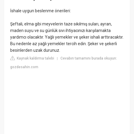
İshale uygun beslenme önerileri:
Şeftali, elma gibi meyvelerin taze sıkılmış suları, ayran,
maden suyu ve su günlük sıvı ihtiyacınızı karşılamakta
yardımcı olacaktır. Yağlı yemekler ve şeker ishali arttıracaktır.
Bu nedenle az yağlı yemekler tercih edin. Şeker ve şekerli
besinlerden uzak durunuz.
Kaynak kaldırma talebi
Cevabın tamamını burada okuyun:
|
gozdesahin.com