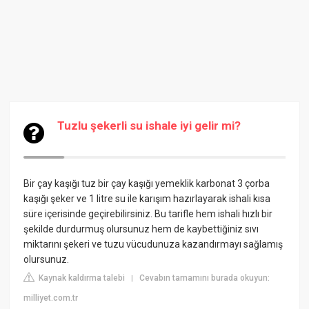
Tuzlu şekerli su ishale iyi gelir mi?
Bir çay kaşığı tuz bir çay kaşığı yemeklik karbonat 3 çorba
kaşığı şeker ve 1 litre su ile karışım hazırlayarak ishali kısa
süre içerisinde geçirebilirsiniz. Bu tarifle hem ishali hızlı bir
şekilde durdurmuş olursunuz hem de kaybettiğiniz sıvı
miktarını şekeri ve tuzu vücudunuza kazandırmayı sağlamış
olursunuz.
Kaynak kaldırma talebi
Cevabın tamamını burada okuyun:
|
milliyet.com.tr