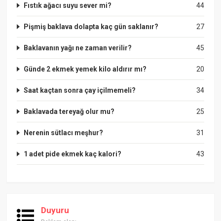
Fıstık ağacı suyu sever mi?
44
Pişmiş baklava dolapta kaç gün saklanır?
27
Baklavanın yağı ne zaman verilir?
45
Günde 2 ekmek yemek kilo aldırır mı?
20
Saat kaçtan sonra çay içilmemeli?
34
Baklavada tereyağ olur mu?
25
Nerenin sütlacı meşhur?
31
1 adet pide ekmek kaç kalori?
43
Duyuru