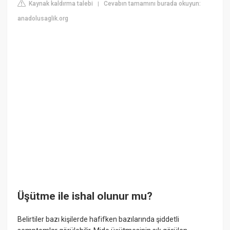
Kaynak kaldırma talebi
Cevabın tamamını burada okuyun:
|
anadolusaglik.org
Üşütme ile ishal olunur mu?
Belirtiler bazı kişilerde hafifken bazılarında şiddetli