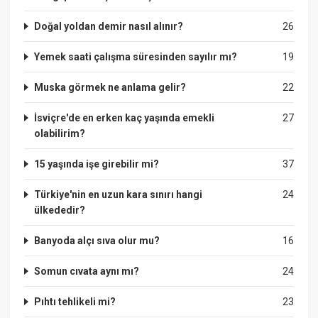
Doğal yoldan demir nasıl alınır?
26
Yemek saati çalışma süresinden sayılır mı?
19
Muska görmek ne anlama gelir?
22
İsviçre'de en erken kaç yaşında emekli
27
olabilirim?
15 yaşında işe girebilir mi?
37
Türkiye'nin en uzun kara sınırı hangi
24
ülkededir?
Banyoda alçı sıva olur mu?
16
Somun cıvata aynı mı?
24
Pıhtı tehlikeli mi?
23