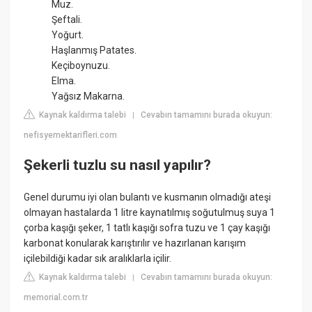
Muz.
Şeftali.
Yoğurt.
Haşlanmış Patates.
Keçiboynuzu.
Elma.
Yağsız Makarna.
Kaynak kaldırma talebi
Cevabın tamamını burada okuyun:
|
nefisyemektarifleri.com
Şekerli tuzlu su nasıl yapılır?
Genel durumu iyi olan bulantı ve kusmanın olmadığı ateşi
olmayan hastalarda 1 litre kaynatılmış soğutulmuş suya 1
çorba kaşığı şeker, 1 tatlı kaşığı sofra tuzu ve 1 çay kaşığı
karbonat konularak karıştırılır ve hazırlanan karışım
içilebildiği kadar sık aralıklarla içilir.
Kaynak kaldırma talebi
Cevabın tamamını burada okuyun:
|
memorial.com.tr