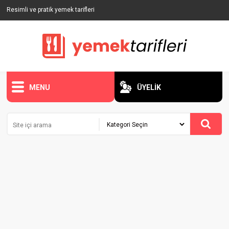
Resimli ve pratik yemek tarifleri
MENU
ÜYELİK