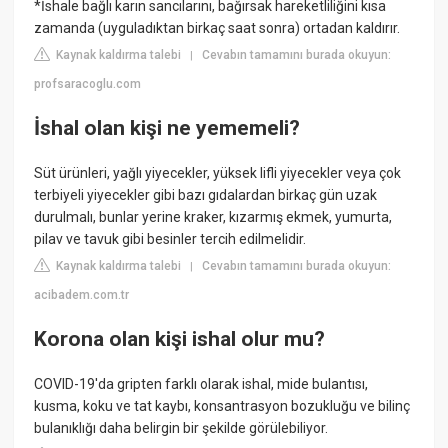
*İshale bağlı karın sancılarını, bağırsak hareketliliğini kısa
zamanda (uyguladıktan birkaç saat sonra) ortadan kaldırır.
Kaynak kaldırma talebi
Cevabın tamamını burada okuyun:
|
profsaracoglu.com
İshal olan kişi ne yememeli?
Süt ürünleri, yağlı yiyecekler, yüksek lifli yiyecekler veya çok
terbiyeli yiyecekler gibi bazı gıdalardan birkaç gün uzak
durulmalı, bunlar yerine kraker, kızarmış ekmek, yumurta,
pilav ve tavuk gibi besinler tercih edilmelidir.
Kaynak kaldırma talebi
Cevabın tamamını burada okuyun:
|
acibadem.com.tr
Korona olan kişi ishal olur mu?
COVID-19'da gripten farklı olarak ishal, mide bulantısı,
kusma, koku ve tat kaybı, konsantrasyon bozukluğu ve bilinç
bulanıklığı daha belirgin bir şekilde görülebiliyor.