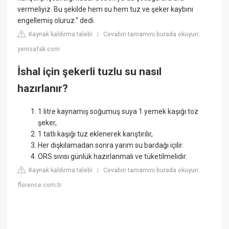
vermeliyiz. Bu şekilde hem su hem tuz ve şeker kaybını
engellemiş oluruz.'' dedi.
Kaynak kaldırma talebi
Cevabın tamamını burada okuyun:
|
yenisafak.com
İshal için şekerli tuzlu su nasıl
hazırlanır?
1 litre kaynamış soğumuş suya 1 yemek kaşığı toz
şeker,
1 tatlı kaşığı tuz eklenerek karıştırılır,
Her dışkılamadan sonra yarım su bardağı içilir.
ORS sıvısı günlük hazırlanmalı ve tüketilmelidir.
Kaynak kaldırma talebi
Cevabın tamamını burada okuyun:
|
florence.com.tr