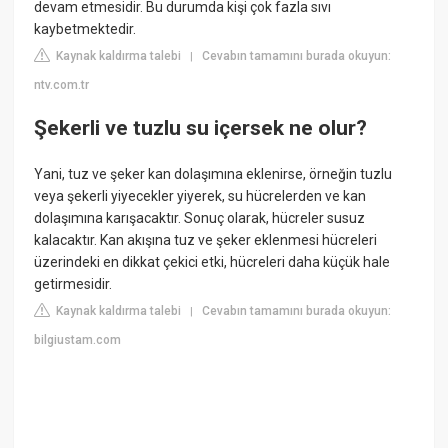
devam etmesidir. Bu durumda kişi çok fazla sıvı
kaybetmektedir.
Kaynak kaldırma talebi
Cevabın tamamını burada okuyun:
|
ntv.com.tr
Şekerli ve tuzlu su içersek ne olur?
Yani, tuz ve şeker kan dolaşımına eklenirse, örneğin tuzlu
veya şekerli yiyecekler yiyerek, su hücrelerden ve kan
dolaşımına karışacaktır. Sonuç olarak, hücreler susuz
kalacaktır. Kan akışına tuz ve şeker eklenmesi hücreleri
üzerindeki en dikkat çekici etki, hücreleri daha küçük hale
getirmesidir.
Kaynak kaldırma talebi
Cevabın tamamını burada okuyun:
|
bilgiustam.com