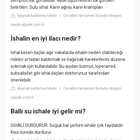
semptomlar görülebilir. Mide üşütmesinin sık görülen
belirtileri: Sulu ishal. Karın ağrısı, karın krampları
Kaynak kaldırma talebi
Cevabın tamamını burada okuyun:
|
medicalpark.com.tr
İshalin en iyi ilacı nedir?
İshal kesen ilaçlar ağır vakalarda ishalin neden olabileceği
riskleri ortadan kaldırmak ve bağırsak hareketlerini düzene
sokmak için kullanılabilir. Bu açıdan bizmut, loperamid,
subsalisilat gibi ishal ilaçları doktorunuz tarafından
önerilebilir.
Kaynak kaldırma talebi
Cevabın tamamını burada okuyun:
|
sabah.com.tr
Ballı su ishale iyi gelir mi?
İSHALİ DURDURUR: Soğuk bal şerbeti ishale çok faydalıdır.
Kısa sürede durdurur.