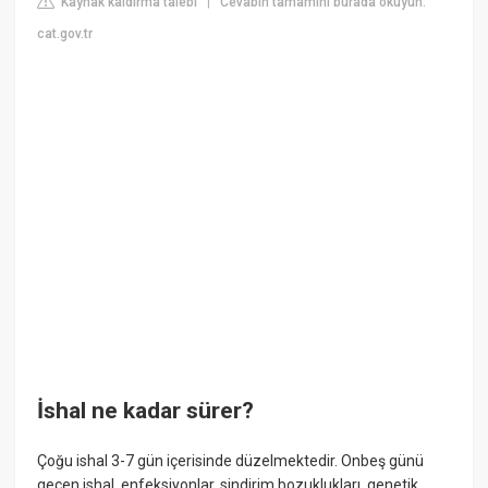
Kaynak kaldırma talebi
Cevabın tamamını burada okuyun:
|
cat.gov.tr
İshal ne kadar sürer?
Çoğu ishal 3-7 gün içerisinde düzelmektedir. Onbeş günü
geçen ishal, enfeksiyonlar, sindirim bozuklukları, genetik