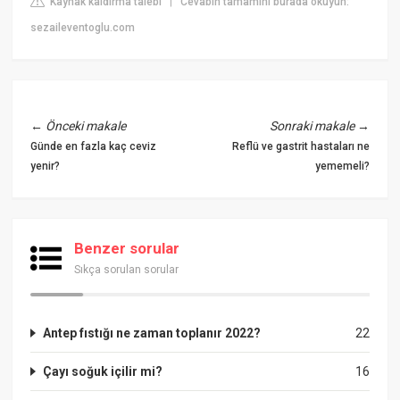
Kaynak kaldırma talebi
Cevabın tamamını burada okuyun:
|
sezaileventoglu.com
←
Önceki makale
Sonraki makale
→
Günde en fazla kaç ceviz
Reflü ve gastrit hastaları ne
yenir?
yememeli?
Benzer sorular
Sıkça sorulan sorular
Antep fıstığı ne zaman toplanır 2022?
22
Çayı soğuk içilir mi?
16