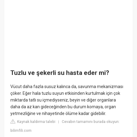
Tuzlu ve şekerli su hasta eder mi?
Vücut daha fazla susuz kalınca da, savunma mekanizması
çöker. Eğer hala tuzlu suyun etkisinden kurtulmak için çok
miktarda tatlı su içmediyseniz, beyin ve diğer organlara
daha da az kan gideceğinden bu durum komaya, organ
yetmezliğine ve nihayetinde ölüme kadar gidebilir.
Kaynak kaldırma talebi
Cevabın tamamını burada okuyun:
|
bilimfili.com