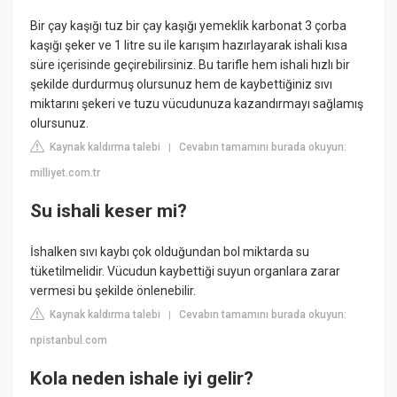
Bir çay kaşığı tuz bir çay kaşığı yemeklik karbonat 3 çorba
kaşığı şeker ve 1 litre su ile karışım hazırlayarak ishali kısa
süre içerisinde geçirebilirsiniz. Bu tarifle hem ishali hızlı bir
şekilde durdurmuş olursunuz hem de kaybettiğiniz sıvı
miktarını şekeri ve tuzu vücudunuza kazandırmayı sağlamış
olursunuz.
Kaynak kaldırma talebi
Cevabın tamamını burada okuyun:
|
milliyet.com.tr
Su ishali keser mi?
İshalken sıvı kaybı çok olduğundan bol miktarda su
tüketilmelidir. Vücudun kaybettiği suyun organlara zarar
vermesi bu şekilde önlenebilir.
Kaynak kaldırma talebi
Cevabın tamamını burada okuyun:
|
npistanbul.com
Kola neden ishale iyi gelir?