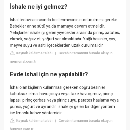
İshale ne iyi gelmez?
İshal tedavisi sırasında beslenmesinin sürdürülmesi gerekir.
Bebekler anne sütü ya da mamaya devam etmelidir.
Yetişkinler ishale iyi gelen yiyecekler arasında pirinç, patates,
ekmek, yağsız et, yoğurt yer almaktadır. Yağlı besinler, çay,
meyve suyu ve asitli içeceklerden uzak durulmalıdır.
Kaynak kaldırma talebi
Cevabın tamamını burada okuyun:
|
memorial.com.tr
Evde ishal için ne yapılabilir?
İshal olan kişilerin kullanması gereken doğru besinler
kabuksuz elma, havuç suyu veya taze havuç, muz, pirinç
lapası, pirinç çorbası veya pirinç suyu, patates haşlama veya
püresi, yoğurt ve ayrandır. İshale iyi gelen bir diğer yöntem
ise limonlu kahve yöntemidir.
Kaynak kaldırma talebi
Cevabın tamamını burada okuyun:
|
hurriyet.com.tr