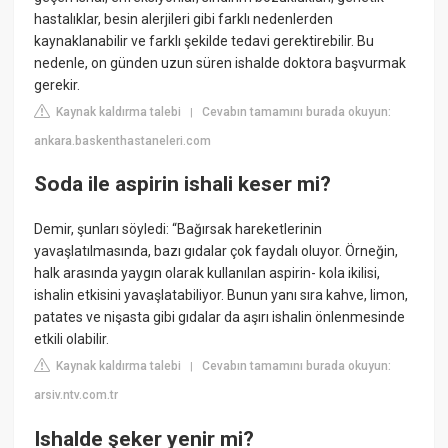
hastalıklar, besin alerjileri gibi farklı nedenlerden
kaynaklanabilir ve farklı şekilde tedavi gerektirebilir. Bu
nedenle, on günden uzun süren ishalde doktora başvurmak
gerekir.
Kaynak kaldırma talebi
Cevabın tamamını burada okuyun:
|
ankara.baskenthastaneleri.com
Soda ile aspirin ishali keser mi?
Demir, şunları söyledi: “Bağırsak hareketlerinin
yavaşlatılmasında, bazı gıdalar çok faydalı oluyor. Örneğin,
halk arasında yaygın olarak kullanılan aspirin- kola ikilisi,
ishalin etkisini yavaşlatabiliyor. Bunun yanı sıra kahve, limon,
patates ve nişasta gibi gıdalar da aşırı ishalin önlenmesinde
etkili olabilir.
Kaynak kaldırma talebi
Cevabın tamamını burada okuyun:
|
arsiv.ntv.com.tr
Ishalde şeker yenir mi?