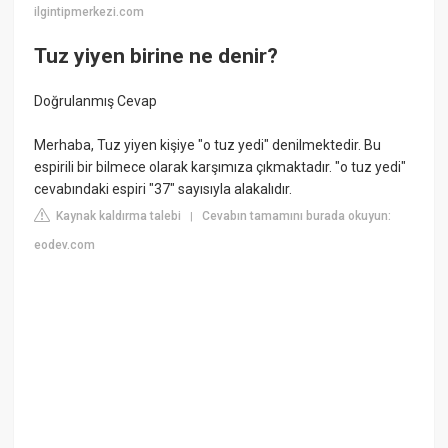
ilgintipmerkezi.com
Tuz yiyen birine ne denir?
Doğrulanmış Cevap
Merhaba, Tuz yiyen kişiye "o tuz yedi" denilmektedir. Bu
espirili bir bilmece olarak karşımıza çıkmaktadır. "o tuz yedi"
cevabındaki espiri "37" sayısıyla alakalıdır.
Kaynak kaldırma talebi
Cevabın tamamını burada okuyun:
|
eodev.com