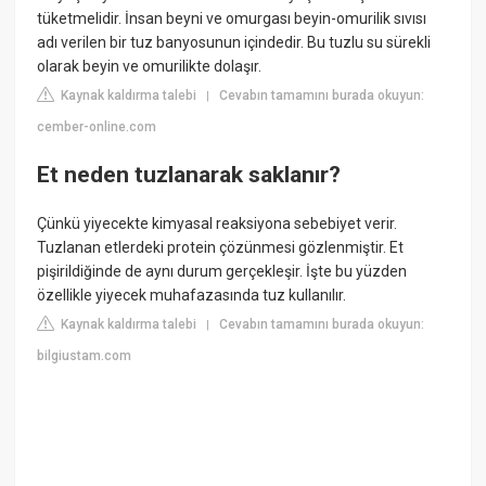
tüketmelidir. İnsan beyni ve omurgası beyin-omurilik sıvısı
adı verilen bir tuz banyosunun içindedir. Bu tuzlu su sürekli
olarak beyin ve omurilikte dolaşır.
Kaynak kaldırma talebi
Cevabın tamamını burada okuyun:
|
cember-online.com
Et neden tuzlanarak saklanır?
Çünkü yiyecekte kimyasal reaksiyona sebebiyet verir.
Tuzlanan etlerdeki protein çözünmesi gözlenmiştir. Et
pişirildiğinde de aynı durum gerçekleşir. İşte bu yüzden
özellikle yiyecek muhafazasında tuz kullanılır.
Kaynak kaldırma talebi
Cevabın tamamını burada okuyun:
|
bilgiustam.com