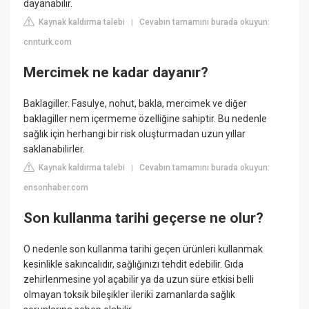
dayanabilir.
Kaynak kaldırma talebi
Cevabın tamamını burada okuyun:
|
cnnturk.com
Mercimek ne kadar dayanır?
Baklagiller. Fasulye, nohut, bakla, mercimek ve diğer
baklagiller nem içermeme özelliğine sahiptir. Bu nedenle
sağlık için herhangi bir risk oluşturmadan uzun yıllar
saklanabilirler.
Kaynak kaldırma talebi
Cevabın tamamını burada okuyun:
|
ensonhaber.com
Son kullanma tarihi geçerse ne olur?
O nedenle son kullanma tarihi geçen ürünleri kullanmak
kesinlikle sakıncalıdır, sağlığınızı tehdit edebilir. Gıda
zehirlenmesine yol açabilir ya da uzun süre etkisi belli
olmayan toksik bileşikler ileriki zamanlarda sağlık