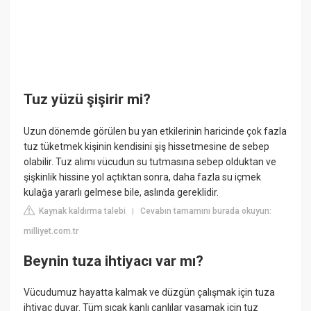
Tuz yüzü şişirir mi?
Uzun dönemde görülen bu yan etkilerinin haricinde çok fazla
tuz tüketmek kişinin kendisini şiş hissetmesine de sebep
olabilir. Tuz alımı vücudun su tutmasına sebep olduktan ve
şişkinlik hissine yol açtıktan sonra, daha fazla su içmek
kulağa yararlı gelmese bile, aslında gereklidir.
Kaynak kaldırma talebi
Cevabın tamamını burada okuyun:
|
milliyet.com.tr
Beynin tuza ihtiyacı var mı?
Vücudumuz hayatta kalmak ve düzgün çalışmak için tuza
ihtiyaç duyar. Tüm sıcak kanlı canlılar yaşamak için tuz