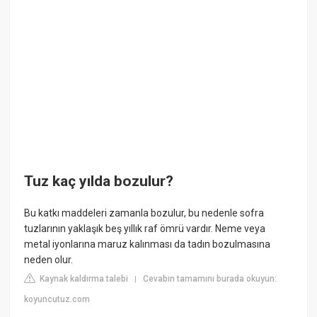
Tuz kaç yılda bozulur?
Bu katkı maddeleri zamanla bozulur, bu nedenle sofra
tuzlarının yaklaşık beş yıllık raf ömrü vardır. Neme veya
metal iyonlarına maruz kalınması da tadın bozulmasına
neden olur.
Kaynak kaldırma talebi
Cevabın tamamını burada okuyun:
|
koyuncutuz.com