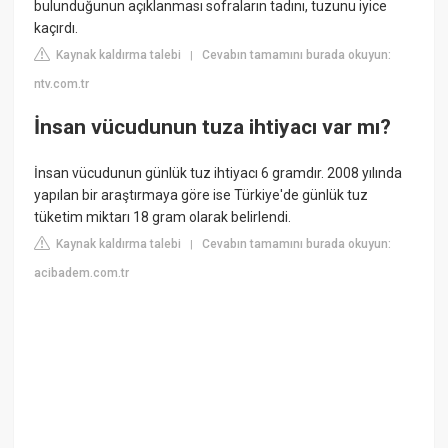
bulunduğunun açıklanması sofraların tadını, tuzunu iyice
kaçırdı.
Kaynak kaldırma talebi
Cevabın tamamını burada okuyun:
|
ntv.com.tr
İnsan vücudunun tuza ihtiyacı var mı?
İnsan vücudunun günlük tuz ihtiyacı 6 gramdır. 2008 yılında
yapılan bir araştırmaya göre ise Türkiye'de günlük tuz
tüketim miktarı 18 gram olarak belirlendi.
Kaynak kaldırma talebi
Cevabın tamamını burada okuyun:
|
acibadem.com.tr