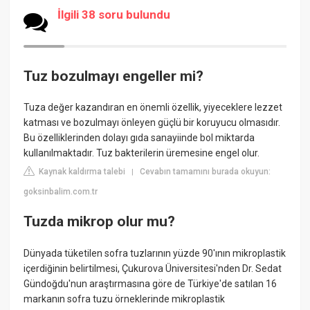
İlgili 38 soru bulundu
Tuz bozulmayı engeller mi?
Tuza değer kazandıran en önemli özellik, yiyeceklere lezzet
katması ve bozulmayı önleyen güçlü bir koruyucu olmasıdır.
Bu özelliklerinden dolayı gıda sanayiinde bol miktarda
kullanılmaktadır. Tuz bakterilerin üremesine engel olur.
Kaynak kaldırma talebi
Cevabın tamamını burada okuyun:
|
goksinbalim.com.tr
Tuzda mikrop olur mu?
Dünyada tüketilen sofra tuzlarının yüzde 90'ının mikroplastik
içerdiğinin belirtilmesi, Çukurova Üniversitesi'nden Dr. Sedat
Gündoğdu'nun araştırmasına göre de Türkiye'de satılan 16
markanın sofra tuzu örneklerinde mikroplastik