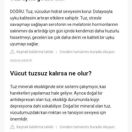
DOĞRU: Tuz, vücudun hidrat seviyesini korur. Dolayısıyla
uyku kalitesini artıran etkilere sahiptir. Tuz, stresle
savaşmayı sağlayan serotonin ve melatonin hormonlarının
salınımını da artırdığı için gün içinde kendimizi daha huzurlu
hissetmeyi, geceleri ise çok daha derin ve kaliteli bir uyku
uyumayı sağlar.
Kaynak kaldırma talebi
Cevabın tamamını burada okuyun:
|
sozcu.com.tr
Vücut tuzsuz kalırsa ne olur?
Tuz minerali eksikliğinde sinir sistemi çalışmıyor, kas
hareketleri yapılamaz hale geliyor. Ayrıca doğal bir
antidepresan olan tuz, eksikliği durumunda kişiyi
depresyona dahi sokabiliyor. Doğal bir mineral olan tuz,
vücudumuzdaki kan miktarı ve tansiyon seviyesi için
önemlidir.
Kaynak kaldırma talebi
Cevabın tamamını burada okuyun:
|