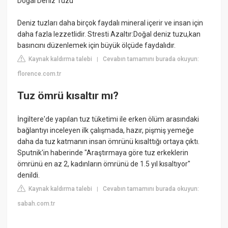
Doğal Deniz Tuzu
Deniz tuzları daha birçok faydalı mineral içerir ve insan için
daha fazla lezzetlidir. Stresti Azaltır:Doğal deniz tuzu,kan
basıncını düzenlemek için büyük ölçüde faydalıdır.
Kaynak kaldırma talebi
Cevabın tamamını burada okuyun:
|
florence.com.tr
Tuz ömrü kısaltır mı?
İngiltere'de yapılan tuz tüketimi ile erken ölüm arasındaki
bağlantıyı inceleyen ilk çalışmada, hazır, pişmiş yemeğe
daha da tuz katmanın insan ömrünü kısalttığı ortaya çıktı.
Sputnik'in haberinde "Araştırmaya göre tuz erkeklerin
ömrünü en az 2, kadınların ömrünü de 1.5 yıl kısaltıyor"
denildi.
Kaynak kaldırma talebi
Cevabın tamamını burada okuyun:
|
sabah.com.tr