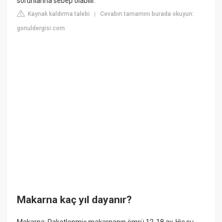
sorunlarına sebep olabilir.
Kaynak kaldırma talebi
Cevabın tamamını burada okuyun:
|
gonuldergisi.com
Makarna kaç yıl dayanır?