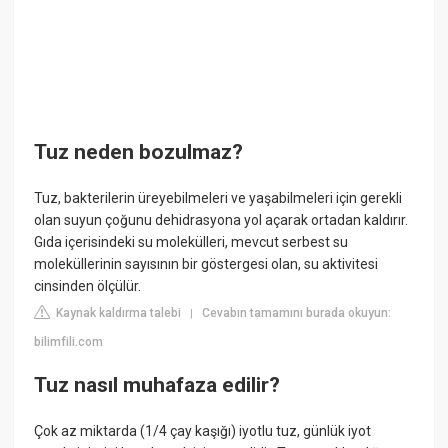
Tuz neden bozulmaz?
Tuz, bakterilerin üreyebilmeleri ve yaşabilmeleri için gerekli
olan suyun çoğunu dehidrasyona yol açarak ortadan kaldırır.
Gıda içerisindeki su molekülleri, mevcut serbest su
moleküllerinin sayısının bir göstergesi olan, su aktivitesi
cinsinden ölçülür.
Kaynak kaldırma talebi
Cevabın tamamını burada okuyun:
|
bilimfili.com
Tuz nasıl muhafaza edilir?
Çok az miktarda (1/4 çay kaşığı) iyotlu tuz, günlük iyot