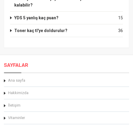
kalabilir?
YDS 5 yanlış kaç puan?
15
Toner kaç tl'ye doldurulur?
36
SAYFALAR
Ana sayfa
Hakkimizda
İletişim
Vitaminler