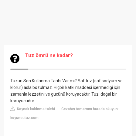
Tuz ömrü ne kadar?
Tuzun Son Kullanma Tarihi Var mı? Saf tuz (saf sodyum ve
klorür) asla bozulmaz. Hiçbir katkı maddesi içermediği için
zamanla lezzetini ve gücünü koruyacaktır. Tuz, doğal bir
koruyucudur.
Kaynak kaldırma talebi
Cevabın tamamını burada okuyun:
|
koyuncutuz.com