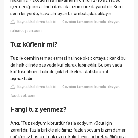
Makarna: Paketlenmiş makarnanın ömrü 12-18 ay. Hiç su
içermediği için aslında daha da uzun süre dayanabilir. Kuru,
serin bir yerde, hava almayan bir ambalajda saklayın.
Kaynak kaldırma talebi
Cevabın tamamını burada okuyun:
|
ruhundoysun.com
Tuz küflenir mi?
Tuz ile demirin temas etmesi halinde oksit ortaya çıkar ki bu
da halk dilinde pas yada küf olarak tabir edilir. Bu pas yada
küf tüketilmesi halinde çok tehlikeli hastalıklara yol
açmaktadır.
Kaynak kaldırma talebi
Cevabın tamamını burada okuyun:
|
facebook.com
Hangi tuz yenmez?
Arıcı, “Tuz sodyum klorürdür fazla sodyum vücut için
zararlıdır. Tuzla birlikte aldığımız fazla sodyum bizim damar
sağlığımız başta olmak üzere kalp, beyin, böbrek sağlığımızı