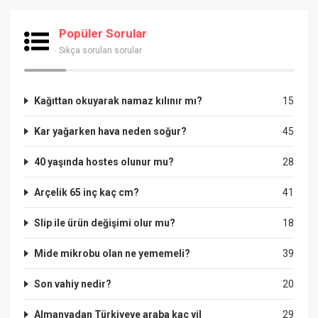
Popüler Sorular
Sıkça sorulan sorular
Kağıttan okuyarak namaz kılınır mı?
15
Kar yağarken hava neden soğur?
45
40 yaşında hostes olunur mu?
28
Arçelik 65 inç kaç cm?
41
Slip ile ürün değişimi olur mu?
18
Mide mikrobu olan ne yememeli?
39
Son vahiy nedir?
20
Almanyadan Türkiyeye araba kac yil
29