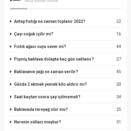
Sıkça sorulan sorular
Antep fıstığı ne zaman toplanır 2022?
22
Çayı soğuk içilir mi?
16
Fıstık ağacı suyu sever mi?
44
Pişmiş baklava dolapta kaç gün saklanır?
27
Baklavanın yağı ne zaman verilir?
45
Günde 2 ekmek yemek kilo aldırır mı?
20
Saat kaçtan sonra çay içilmemeli?
34
Baklavada tereyağ olur mu?
25
Nerenin sütlacı meşhur?
31