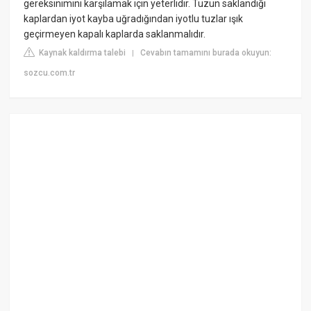
gereksinimini karşılamak için yeterlidir. Tuzun saklandığı
kaplardan iyot kayba uğradığından iyotlu tuzlar ışık
geçirmeyen kapalı kaplarda saklanmalıdır.
Kaynak kaldırma talebi
Cevabın tamamını burada okuyun:
|
sozcu.com.tr