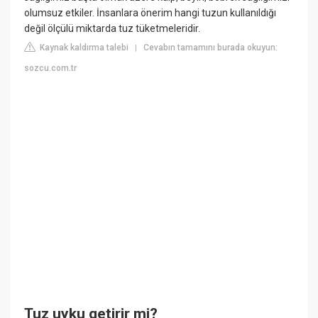
olumsuz etkiler. İnsanlara önerim hangi tuzun kullanıldığı
değil ölçülü miktarda tuz tüketmeleridir.
Kaynak kaldırma talebi
Cevabın tamamını burada okuyun:
|
sozcu.com.tr
Tuz uyku getirir mi?