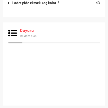
1 adet pide ekmek kaç kalori?
43
Duyuru
Reklam alanı