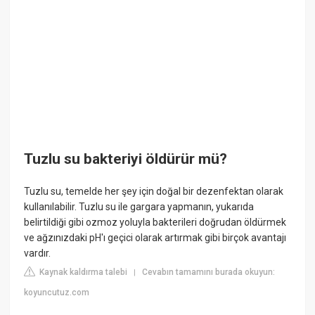
Tuzlu su bakteriyi öldürür mü?
Tuzlu su, temelde her şey için doğal bir dezenfektan olarak
kullanılabilir. Tuzlu su ile gargara yapmanın, yukarıda
belirtildiği gibi ozmoz yoluyla bakterileri doğrudan öldürmek
ve ağzınızdaki pH'ı geçici olarak artırmak gibi birçok avantajı
vardır.
Kaynak kaldırma talebi
Cevabın tamamını burada okuyun:
|
koyuncutuz.com