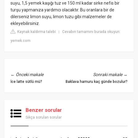
suyu, 1,5 yemek kaşığı tuz ve 150 ml kadar sirke nefis bir
turşu yapmanıza yardımcı olacaktır. Bu oranlara bir de
dilerseniz limon suyu, limon tuzu gibi malzemeler de
ekleyebilirsiniz.
Kaynak kaldırma talebi
Cevabın tamamını burada okuyun:
|
yemek.com
←
Önceki makale
Sonraki makale
→
İce latte sütlü mü?
Baklava hamuru kaç günde bozulur?
Benzer sorular
Sıkça sorulan sorular