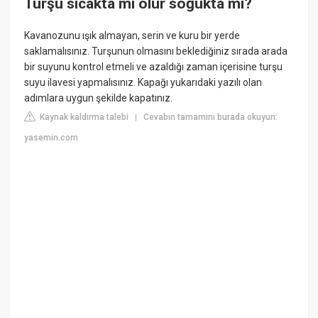
Turşu sıcakta mı olur soğukta mı?
Kavanozunu ışık almayan, serin ve kuru bir yerde
saklamalısınız. Turşunun olmasını beklediğiniz sırada arada
bir suyunu kontrol etmeli ve azaldığı zaman içerisine turşu
suyu ilavesi yapmalısınız. Kapağı yukarıdaki yazılı olan
adımlara uygun şekilde kapatınız.
Kaynak kaldırma talebi
Cevabın tamamını burada okuyun:
|
yasemin.com