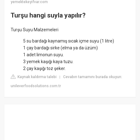
yemektekeyifvar.com
Turşu hangi suyla yapılır?
Turşu Suyu Malzemeleri
5 su bardağı kaynamış sıcak içme suyu (1 litre)
1 çay bardağı sirke (elma ya da üzüm)
1 adet limonun suyu.
3 yemek kaşığı kaya tuzu.
2 çay kaşığı toz şeker.
Kaynak kaldırma talebi
Cevabın tamamını burada okuyun:
|
unileverfoodsolutions.com.tr