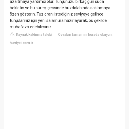
azaltmaya yardımcı olur. Turşunuzu birkaç gün suda
bekletin ve bu süreç içerisinde buzdolabında saklamaya
özen gösterin. Tuz oranı istediğiniz seviyeye gelince
turşularınız için yeni salamura hazırlayarak, bu şekilde
muhafaza edebilirsiniz.
Kaynak kaldırma talebi
Cevabın tamamını burada okuyun:
|
hurriyet.com.tr