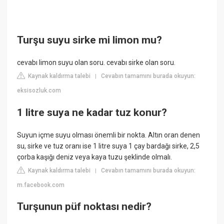
Turşu suyu sirke mi limon mu?
cevabı limon suyu olan soru. cevabı sirke olan soru.
Kaynak kaldırma talebi
Cevabın tamamını burada okuyun:
|
eksisozluk.com
1 litre suya ne kadar tuz konur?
Suyun içme suyu olması önemli bir nokta. Altın oran denen
su, sirke ve tuz oranı ise 1 litre suya 1 çay bardağı sirke, 2,5
çorba kaşığı deniz veya kaya tuzu şeklinde olmalı.
Kaynak kaldırma talebi
Cevabın tamamını burada okuyun:
|
m.facebook.com
Turşunun püf noktası nedir?