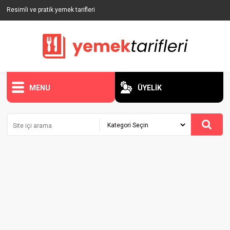
Resimli ve pratik yemek tarifleri
MENU
ÜYELİK