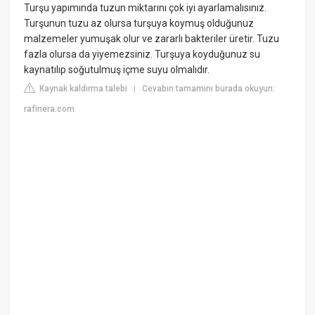
Turşu yapımında tuzun miktarını çok iyi ayarlamalısınız.
Turşunun tuzu az olursa turşuya koymuş olduğunuz
malzemeler yumuşak olur ve zararlı bakteriler üretir. Tuzu
fazla olursa da yiyemezsiniz. Turşuya koyduğunuz su
kaynatılıp soğutulmuş içme suyu olmalıdır.
Kaynak kaldırma talebi
Cevabın tamamını burada okuyun:
|
rafinera.com