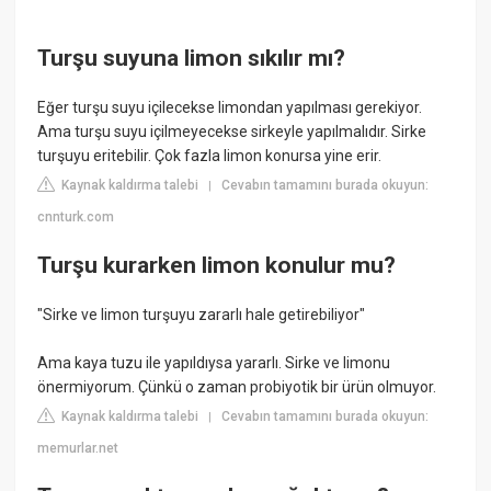
Turşu suyuna limon sıkılır mı?
Eğer turşu suyu içilecekse limondan yapılması gerekiyor.
Ama turşu suyu içilmeyecekse sirkeyle yapılmalıdır. Sirke
turşuyu eritebilir. Çok fazla limon konursa yine erir.
Kaynak kaldırma talebi
Cevabın tamamını burada okuyun:
|
cnnturk.com
Turşu kurarken limon konulur mu?
"Sirke ve limon turşuyu zararlı hale getirebiliyor"
Ama kaya tuzu ile yapıldıysa yararlı. Sirke ve limonu
önermiyorum. Çünkü o zaman probiyotik bir ürün olmuyor.
Kaynak kaldırma talebi
Cevabın tamamını burada okuyun:
|
memurlar.net