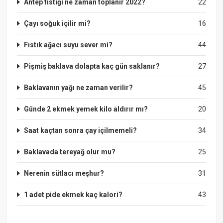
Antep fıstığı ne zaman toplanır 2022?
22
Çayı soğuk içilir mi?
16
Fıstık ağacı suyu sever mi?
44
Pişmiş baklava dolapta kaç gün saklanır?
27
Baklavanın yağı ne zaman verilir?
45
Günde 2 ekmek yemek kilo aldırır mı?
20
Saat kaçtan sonra çay içilmemeli?
34
Baklavada tereyağ olur mu?
25
Nerenin sütlacı meşhur?
31
1 adet pide ekmek kaç kalori?
43