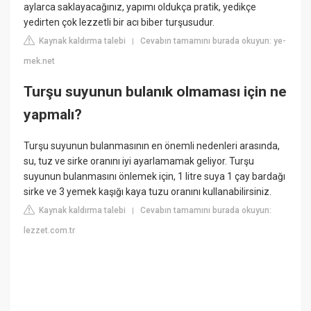
aylarca saklayacağınız, yapımı oldukça pratik, yedikçe
yedirten çok lezzetli bir acı biber turşusudur.
Kaynak kaldırma talebi
Cevabın tamamını burada okuyun: ye-
|
mek.net
Turşu suyunun bulanık olmaması için ne
yapmalı?
Turşu suyunun bulanmasının en önemli nedenleri arasında,
su, tuz ve sirke oranını iyi ayarlamamak geliyor. Turşu
suyunun bulanmasını önlemek için, 1 litre suya 1 çay bardağı
sirke ve 3 yemek kaşığı kaya tuzu oranını kullanabilirsiniz.
Kaynak kaldırma talebi
Cevabın tamamını burada okuyun:
|
lezzet.com.tr