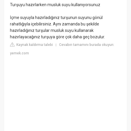
Turşuyu hazırlarken musluk suyu kullanıyorsunuz
İçme suyuyla hazırladığınız turşunun suyunu gönül
rahatlığıyla içebilirsiniz. Aynı zamanda bu şekilde
hazırladığınız turşular musluk suyu kullanarak
hazırlayacağınız turşuya göre çok daha geç bozulur.
Kaynak kaldırma talebi
Cevabın tamamını burada okuyun:
|
yemek.com