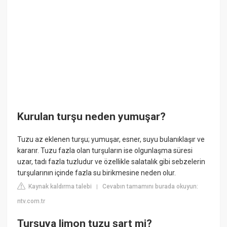
Kurulan turşu neden yumuşar?
Tuzu az eklenen turşu; yumuşar, esner, suyu bulanıklaşır ve
kararır. Tuzu fazla olan turşuların ise olgunlaşma süresi
uzar, tadı fazla tuzludur ve özellikle salatalık gibi sebzelerin
turşularının içinde fazla su birikmesine neden olur.
Kaynak kaldırma talebi
Cevabın tamamını burada okuyun:
|
ntv.com.tr
Turşuya limon tuzu şart mi?