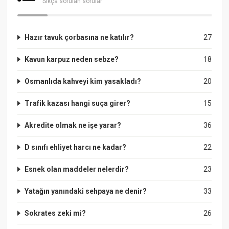
Sıkça sorulan sorular
Hazır tavuk çorbasına ne katılır?
27
Kavun karpuz neden sebze?
18
Osmanlıda kahveyi kim yasakladı?
20
Trafik kazası hangi suça girer?
15
Akredite olmak ne işe yarar?
36
D sınıfı ehliyet harcı ne kadar?
22
Esnek olan maddeler nelerdir?
23
Yatağın yanındaki sehpaya ne denir?
33
Sokrates zeki mi?
26