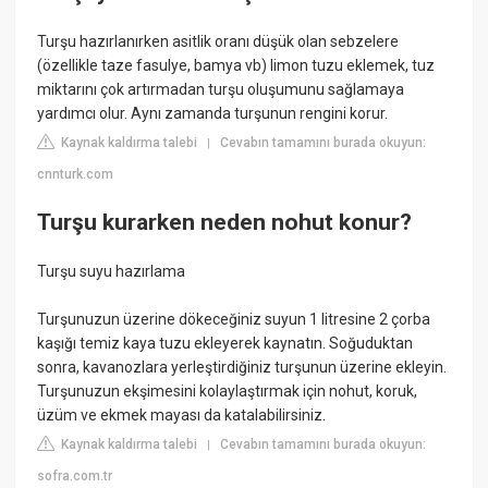
Turşu hazırlanırken asitlik oranı düşük olan sebzelere
(özellikle taze fasulye, bamya vb) limon tuzu eklemek, tuz
miktarını çok artırmadan turşu oluşumunu sağlamaya
yardımcı olur. Aynı zamanda turşunun rengini korur.
Kaynak kaldırma talebi
Cevabın tamamını burada okuyun:
|
cnnturk.com
Turşu kurarken neden nohut konur?
Turşu suyu hazırlama
Turşunuzun üzerine dökeceğiniz suyun 1 litresine 2 çorba
kaşığı temiz kaya tuzu ekleyerek kaynatın. Soğuduktan
sonra, kavanozlara yerleştirdiğiniz turşunun üzerine ekleyin.
Turşunuzun ekşimesini kolaylaştırmak için nohut, koruk,
üzüm ve ekmek mayası da katalabilirsiniz.
Kaynak kaldırma talebi
Cevabın tamamını burada okuyun:
|
sofra.com.tr