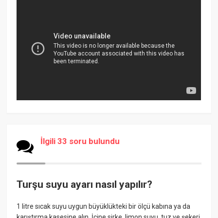
İlgili 33 soru bulundu
Turşu suyu ayarı nasıl yapılır?
1 litre sıcak suyu uygun büyüklükteki bir ölçü kabına ya da
karıştırma kasesine alın. İçine sirke, limon suyu, tuz ve şekeri