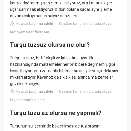
karışık doğranmış sebzemizi ekliyoruz, ara katlara ikişer
üçer sarımsak ekliyoruz, bidon dolana kadar aynı işleme
devam çok iyi bastırmalıyız sebzeleri.
Kaynak kaldırma talebi
Cevabın tamamını burada okuyun:
|
nefisyemektarifleri.com
Turşu tuzsuz olursa ne olur?
Turşu tuzsuz, hafif ekşili ve kıtır kıtır oluyor. İlk
hazırlandığında malzemeler her bir bibere değmemiş gibi
hissettiriyor ama zamanla biberler su salıyor ve içindeki sıvı
miktarı artıyor. Kavanoz da sık sık sallanınca malzemeler
güzelce karışıyor.
Kaynak kaldırma talebi
Cevabın tamamını burada okuyun:
|
kevserinmutfagi.com
Turşu tuzu az olursa ne yapmalı?
Turşunun su içerisinde bekletilmesi de tuz oranını