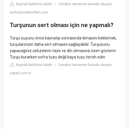
Kaynak kaldırma talebi
Cevabın tamamını burada okuyun:
|
nefisyemektarifleri.com
Turşunun sert olması için ne yapmalı?
Turşu suyunu önce kaynatıp sonrasında ılımasını beklemek,
turşularınızın daha sert olmasını sağlayabilir. Turşusunu
yapacağınız sebzelerin taze ve diri olmasına özen gösterin.
Turşu kurarken sofra tuzu değil kaya tuzu tercih edin.
Kaynak kaldırma talebi
Cevabın tamamını burada okuyun:
|
sabah.com.tr