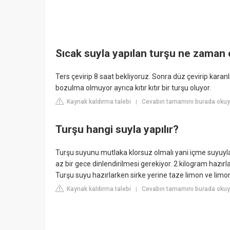
Sıcak suyla yapılan turşu ne zaman 
Ters çevirip 8 saat bekliyoruz. Sonra düz çevirip kara
bozulma olmuyor ayrıca kıtır kıtır bir turşu oluyor.
Kaynak kaldırma talebi
Cevabın tamamını burada okuyu
|
Turşu hangi suyla yapılır?
Turşu suyunu mutlaka klorsuz olmalı yani içme suyuyla
az bir gece dinlendirilmesi gerekiyor. 2 kilogram hazırl
Turşu suyu hazırlarken sirke yerine taze limon ve limon
Kaynak kaldırma talebi
Cevabın tamamını burada okuy
|