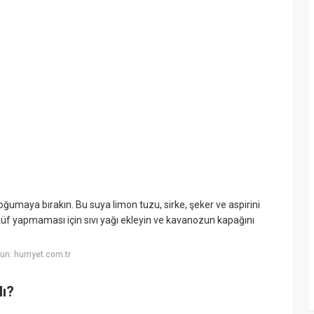
oğumaya bırakın. Bu suya limon tuzu, sirke, şeker ve aspirini
küf yapmaması için sıvı yağı ekleyin ve kavanozun kapağını
n: hurriyet.com.tr
lı?