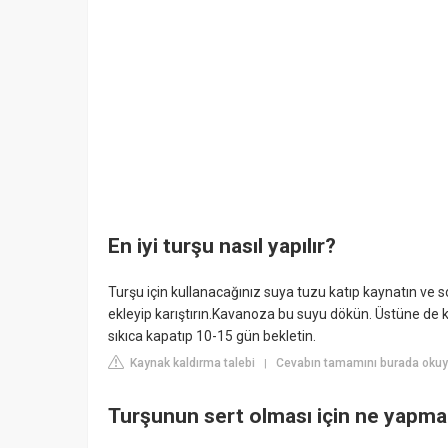
En iyi turşu nasıl yapılır?
Turşu için kullanacağınız suya tuzu katıp kaynatın ve s
ekleyip karıştırın.Kavanoza bu suyu dökün. Üstüne de 
sıkıca kapatıp 10-15 gün bekletin.
Kaynak kaldırma talebi
Cevabın tamamını burada okuyu
|
Turşunun sert olması için ne yapma