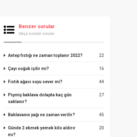
Benzer sorular
Sıkça sorulan sorular
Antep fıstığı ne zaman toplanır 2022?
22
Çayı soğuk içilir mi?
16
Fıstık ağacı suyu sever mi?
44
Pişmiş baklava dolapta kaç gün
27
saklanır?
Baklavanın yağı ne zaman verilir?
45
Günde 2 ekmek yemek kilo aldırır
20
mı?