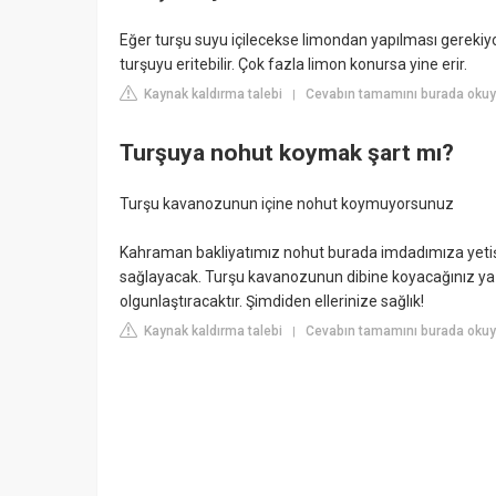
Eğer turşu suyu içilecekse limondan yapılması gerekiyo
turşuyu eritebilir. Çok fazla limon konursa yine erir.
Kaynak kaldırma talebi
Cevabın tamamını burada okuy
|
Turşuya nohut koymak şart mı?
Turşu kavanozunun içine nohut koymuyorsunuz
Kahraman bakliyatımız nohut burada imdadımıza yetişe
sağlayacak. Turşu kavanozunun dibine koyacağınız ya 
olgunlaştıracaktır. Şimdiden ellerinize sağlık!
Kaynak kaldırma talebi
Cevabın tamamını burada oku
|