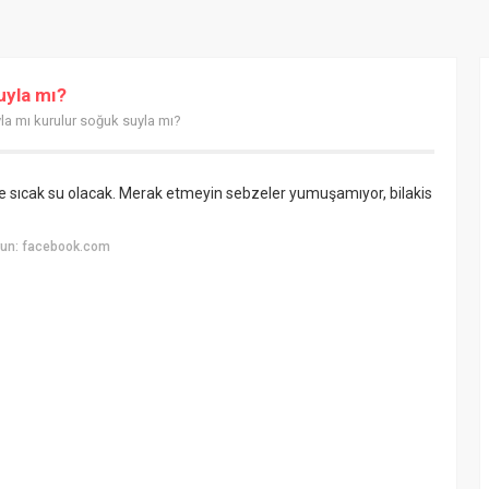
uyla mı?
la mı kurulur soğuk suyla mı?
e sıcak su olacak. Merak etmeyin sebzeler yumuşamıyor, bilakis
yun: facebook.com