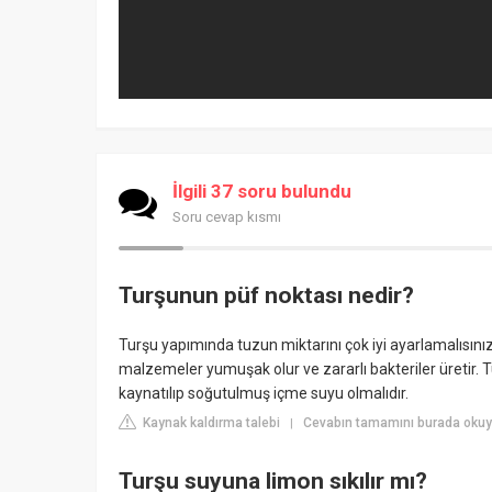
İlgili 37 soru bulundu
Soru cevap kısmı
Turşunun püf noktası nedir?
Turşu yapımında tuzun miktarını çok iyi ayarlamalısı
malzemeler yumuşak olur ve zararlı bakteriler üretir.
kaynatılıp soğutulmuş içme suyu olmalıdır.
Kaynak kaldırma talebi
Cevabın tamamını burada okuy
|
Turşu suyuna limon sıkılır mı?