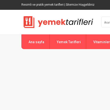
Resimli ve pratik yemek tarifleri | Sitemize Hoşgeldiniz
Ana sayfa
Yemek Tarifleri
Vitaminler