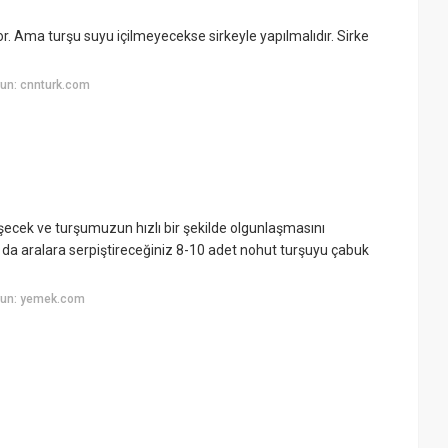
r. Ama turşu suyu içilmeyecekse sirkeyle yapılmalıdır. Sirke
un: cnnturk.com
cek ve turşumuzun hızlı bir şekilde olgunlaşmasını
da aralara serpiştireceğiniz 8-10 adet nohut turşuyu çabuk
yun: yemek.com