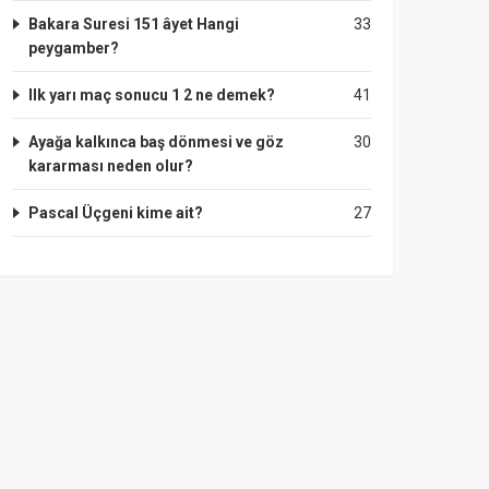
Bakara Suresi 151 âyet Hangi
33
peygamber?
Ilk yarı maç sonucu 1 2 ne demek?
41
Ayağa kalkınca baş dönmesi ve göz
30
kararması neden olur?
Pascal Üçgeni kime ait?
27