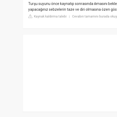
Turşu suyunu önce kaynatıp sonrasında ılımasını beklem
yapacağınız sebzelerin taze ve diri olmasına özen göst
Kaynak kaldırma talebi
Cevabın tamamını burada okuy
|