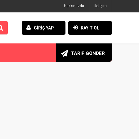
Hakkımızda
İletişim
GİRİŞ YAP
KAYIT OL
TARİF GÖNDER