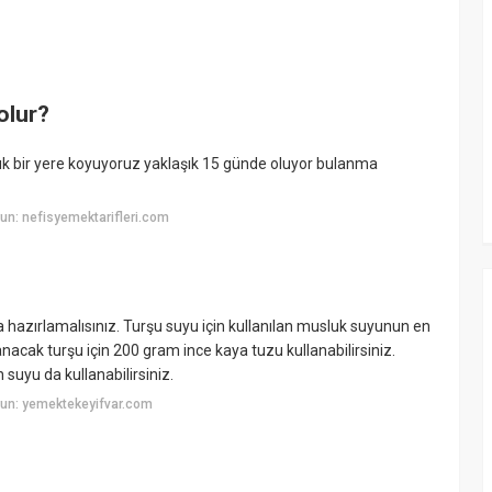
olur?
nlık bir yere koyuyoruz yaklaşık 15 günde oluyor bulanma
n: nefisyemektarifleri.com
 hazırlamalısınız. Turşu suyu için kullanılan musluk suyunun en
anacak turşu için 200 gram ince kaya tuzu kullanabilirsiniz.
 suyu da kullanabilirsiniz.
un: yemektekeyifvar.com