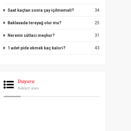
Saat kaçtan sonra çay içilmemeli?
34
Baklavada tereyağ olur mu?
25
Nerenin sütlacı meşhur?
31
1 adet pide ekmek kaç kalori?
43
Duyuru
Reklam alanı