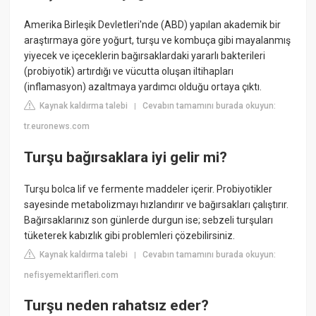
Amerika Birleşik Devletleri'nde (ABD) yapılan akademik bir
araştırmaya göre yoğurt, turşu ve kombuça gibi mayalanmış
yiyecek ve içeceklerin bağırsaklardaki yararlı bakterileri
(probiyotik) artırdığı ve vücutta oluşan iltihapları
(inflamasyon) azaltmaya yardımcı olduğu ortaya çıktı.
Kaynak kaldırma talebi
Cevabın tamamını burada okuyun:
|
tr.euronews.com
Turşu bağırsaklara iyi gelir mi?
Turşu bolca lif ve fermente maddeler içerir. Probiyotikler
sayesinde metabolizmayı hızlandırır ve bağırsakları çalıştırır.
Bağırsaklarınız son günlerde durgun ise; sebzeli turşuları
tüketerek kabızlık gibi problemleri çözebilirsiniz.
Kaynak kaldırma talebi
Cevabın tamamını burada okuyun:
|
nefisyemektarifleri.com
Turşu neden rahatsız eder?