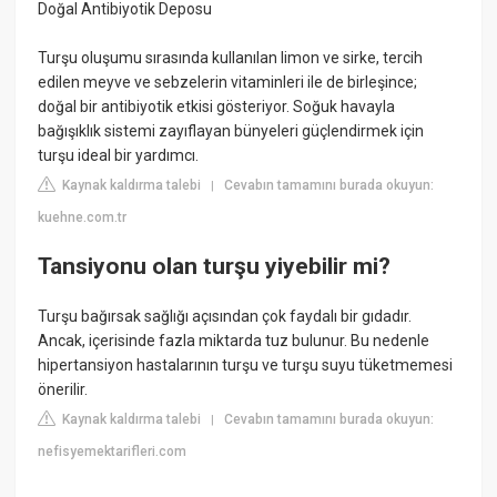
Doğal Antibiyotik Deposu
Turşu oluşumu sırasında kullanılan limon ve sirke, tercih
edilen meyve ve sebzelerin vitaminleri ile de birleşince;
doğal bir antibiyotik etkisi gösteriyor. Soğuk havayla
bağışıklık sistemi zayıflayan bünyeleri güçlendirmek için
turşu ideal bir yardımcı.
Kaynak kaldırma talebi
Cevabın tamamını burada okuyun:
|
kuehne.com.tr
Tansiyonu olan turşu yiyebilir mi?
Turşu bağırsak sağlığı açısından çok faydalı bir gıdadır.
Ancak, içerisinde fazla miktarda tuz bulunur. Bu nedenle
hipertansiyon hastalarının turşu ve turşu suyu tüketmemesi
önerilir.
Kaynak kaldırma talebi
Cevabın tamamını burada okuyun:
|
nefisyemektarifleri.com