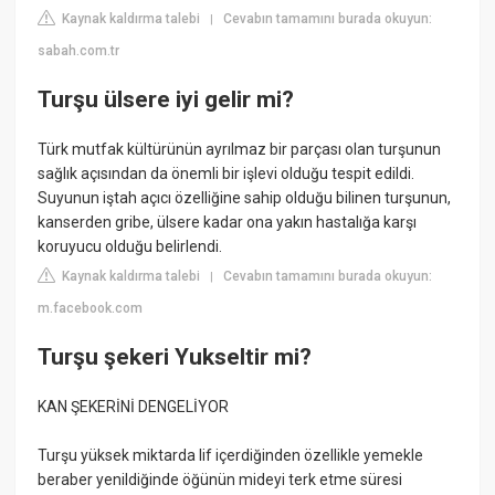
Kaynak kaldırma talebi
Cevabın tamamını burada okuyun:
|
sabah.com.tr
Turşu ülsere iyi gelir mi?
Türk mutfak kültürünün ayrılmaz bir parçası olan turşunun
sağlık açısından da önemli bir işlevi olduğu tespit edildi.
Suyunun iştah açıcı özelliğine sahip olduğu bilinen turşunun,
kanserden gribe, ülsere kadar ona yakın hastalığa karşı
koruyucu olduğu belirlendi.
Kaynak kaldırma talebi
Cevabın tamamını burada okuyun:
|
m.facebook.com
Turşu şekeri Yukseltir mi?
KAN ŞEKERİNİ DENGELİYOR
Turşu yüksek miktarda lif içerdiğinden özellikle yemekle
beraber yenildiğinde öğünün mideyi terk etme süresi