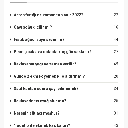
Antep fıstığı ne zaman toplanır 2022?
22
Çayı soğuk içilir mi?
16
Fıstık ağacı suyu sever mi?
44
Pişmiş baklava dolapta kaç gün saklanır?
27
Baklavanın yağı ne zaman verilir?
45
Günde 2 ekmek yemek kilo aldırır mı?
20
Saat kaçtan sonra çay içilmemeli?
34
Baklavada tereyağ olur mu?
25
Nerenin sütlacı meşhur?
31
1 adet pide ekmek kaç kalori?
43