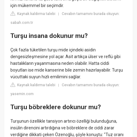
için mükemmel bir seçimdir.
Kaynak kaldırma talebi
Cevabın tamamını burada okuyun:
|
sabah.com.tr
Turşu insana dokunur mu?
Çok fazla tüketilen turşu mide içindeki asidin
dengesizleşmesine yol açar. Asit artıkça ülser ve reflü gibi
hastalıkların yaşanmasına neden olabilir. Hatta ciddi
boyutları ise mide kanserine bile zemin hazırlayabilir. Turşu
vücuttaki suyun hızlı emilimini sağlar.
Kaynak kaldırma talebi
Cevabın tamamını burada okuyun:
|
yasemin.com
Turşu böbreklere dokunur mu?
Turşunun özellikle tansiyon artırıcı özelliği bulunduğuna,
insülin direncini artırdığına ve böbreklere de ciddi zarar
verdiğine dikkati çeken Özenoğlu, şöyle konuştu: "Tuz oranı