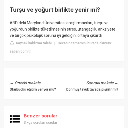
Turşu ve yoğurt birlikte yenir mi?
ABD'deki Maryland Üniversitesi araştırmacıları, turşu ve
yoğurdun birlikte tüketilmesinin stres, utangaçlık, anksiyete
ve birçok psikolojik soruna iyi geldiğini ortaya çıkardı.
Kaynak kaldırma talebi
Cevabın tamamını burada okuyun:
|
sabah.com.tr
←
Önceki makale
Sonraki makale
→
Starbucks eğitim veriyor mu?
Donmuş tavuk tavada pişirilir mi?
Benzer sorular
Sıkça sorulan sorular