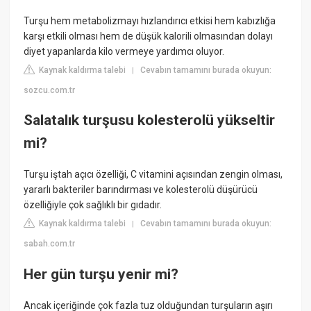
Turşu hem metabolizmayı hızlandırıcı etkisi hem kabızlığa
karşı etkili olması hem de düşük kalorili olmasından dolayı
diyet yapanlarda kilo vermeye yardımcı oluyor.
Kaynak kaldırma talebi
Cevabın tamamını burada okuyun:
|
sozcu.com.tr
Salatalık turşusu kolesterolü yükseltir
mi?
Turşu iştah açıcı özelliği, C vitamini açısından zengin olması,
yararlı bakteriler barındırması ve kolesterolü düşürücü
özelliğiyle çok sağlıklı bir gıdadır.
Kaynak kaldırma talebi
Cevabın tamamını burada okuyun:
|
sabah.com.tr
Her gün turşu yenir mi?
Ancak içeriğinde çok fazla tuz olduğundan turşuların aşırı