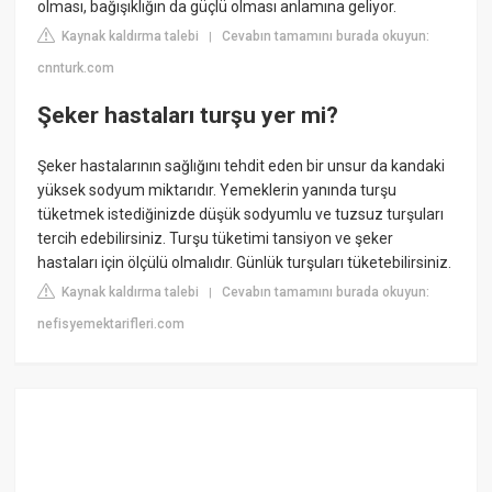
olması, bağışıklığın da güçlü olması anlamına geliyor.
Kaynak kaldırma talebi
Cevabın tamamını burada okuyun:
|
cnnturk.com
Şeker hastaları turşu yer mi?
Şeker hastalarının sağlığını tehdit eden bir unsur da kandaki
yüksek sodyum miktarıdır. Yemeklerin yanında turşu
tüketmek istediğinizde düşük sodyumlu ve tuzsuz turşuları
tercih edebilirsiniz. Turşu tüketimi tansiyon ve şeker
hastaları için ölçülü olmalıdır. Günlük turşuları tüketebilirsiniz.
Kaynak kaldırma talebi
Cevabın tamamını burada okuyun:
|
nefisyemektarifleri.com