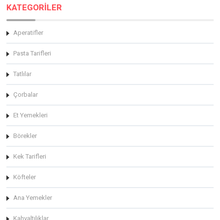
KATEGORİLER
Aperatifler
Pasta Tarifleri
Tatlılar
Çorbalar
Et Yemekleri
Börekler
Kek Tarifleri
Köfteler
Ana Yemekler
Kahvaltılıklar