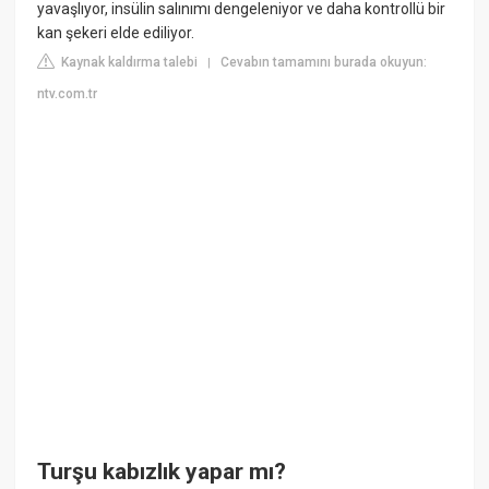
yavaşlıyor, insülin salınımı dengeleniyor ve daha kontrollü bir
kan şekeri elde ediliyor.
Kaynak kaldırma talebi
Cevabın tamamını burada okuyun:
|
ntv.com.tr
Turşu kabızlık yapar mı?