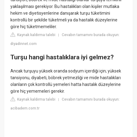
yaklaşılması gerekiyor. Bu hastalıkları olan kişiler mutlaka
hekim ve diyetisyenlerine danışarak turşu tüketimini
kontrollü bir şekilde tüketmeli ya da hastalık düzeylerine
göre hiç tüketmemeliler.
Kaynak kaldırma talebi
Cevabın tamamını burada okuyun:
|
diyadinnet.com
Turşu hangi hastalıklara iyi gelmez?
Ancak turşuyu yüksek oranda sodyum içerdiği için; yüksek
tansiyonu, diyabeti, böbrek yetmezliği ve mide hastalıkları
olanların çok kontrollü yemeleri hatta hastalık düzeylerine
göre hiç yememeleri gerekir.
Kaynak kaldırma talebi
Cevabın tamamını burada okuyun:
|
acibadem.com.tr