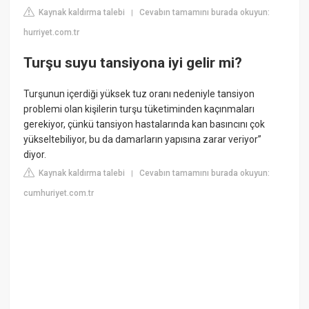
Kaynak kaldırma talebi
Cevabın tamamını burada okuyun:
|
hurriyet.com.tr
Turşu suyu tansiyona iyi gelir mi?
Turşunun içerdiği yüksek tuz oranı nedeniyle tansiyon
problemi olan kişilerin turşu tüketiminden kaçınmaları
gerekiyor, çünkü tansiyon hastalarında kan basıncını çok
yükseltebiliyor, bu da damarların yapısına zarar veriyor”
diyor.
Kaynak kaldırma talebi
Cevabın tamamını burada okuyun:
|
cumhuriyet.com.tr