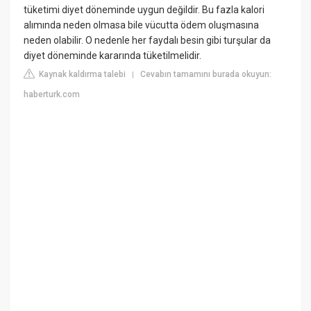
tüketimi diyet döneminde uygun değildir. Bu fazla kalori
alımında neden olmasa bile vücutta ödem oluşmasına
neden olabilir. O nedenle her faydalı besin gibi turşular da
diyet döneminde kararında tüketilmelidir.
Kaynak kaldırma talebi
Cevabın tamamını burada okuyun:
|
haberturk.com