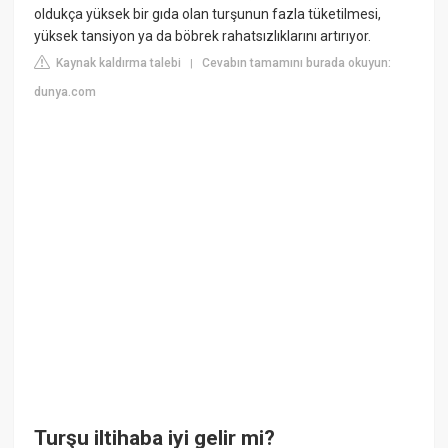
oldukça yüksek bir gıda olan turşunun fazla tüketilmesi,
yüksek tansiyon ya da böbrek rahatsızlıklarını artırıyor.
Kaynak kaldırma talebi
Cevabın tamamını burada okuyun:
|
dunya.com
Turşu iltihaba iyi gelir mi?