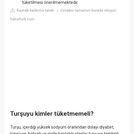
tüketilmesi önerilmemektedir.
Kaynak kaldırma talebi
Cevabın tamamını burada okuyun:
|
haberturk.com
Turşuyu kimler tüketmemeli?
Turşu, içerdiği yüksek sodyum oranından dolayı diyabet,
tansiyon, böbrek ve mide hastalığı olanlar turşuya temkinli