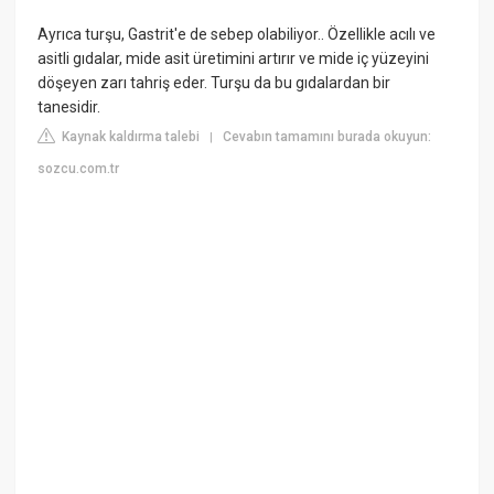
Ayrıca turşu, Gastrit'e de sebep olabiliyor.. Özellikle acılı ve
asitli gıdalar, mide asit üretimini artırır ve mide iç yüzeyini
döşeyen zarı tahriş eder. Turşu da bu gıdalardan bir
tanesidir.
Kaynak kaldırma talebi
Cevabın tamamını burada okuyun:
|
sozcu.com.tr