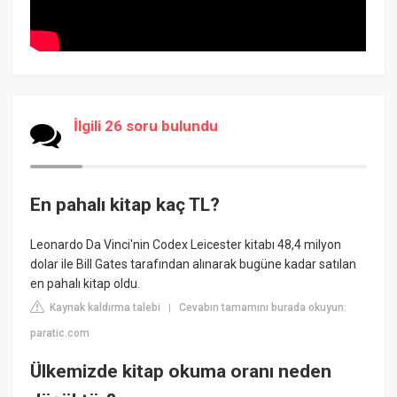
İlgili 26 soru bulundu
En pahalı kitap kaç TL?
Leonardo Da Vinci'nin Codex Leicester kitabı 48,4 milyon
dolar ile Bill Gates tarafından alınarak bugüne kadar satılan
en pahalı kitap oldu.
Kaynak kaldırma talebi
Cevabın tamamını burada okuyun:
|
paratic.com
Ülkemizde kitap okuma oranı neden