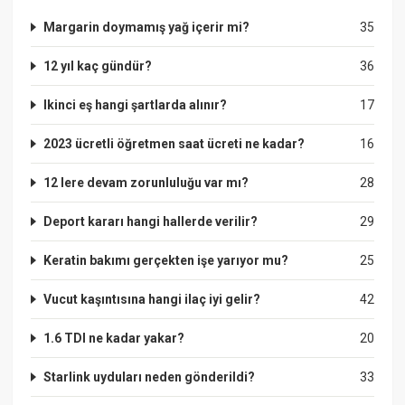
Margarin doymamış yağ içerir mi?
35
12 yıl kaç gündür?
36
Ikinci eş hangi şartlarda alınır?
17
2023 ücretli öğretmen saat ücreti ne kadar?
16
12 lere devam zorunluluğu var mı?
28
Deport kararı hangi hallerde verilir?
29
Keratin bakımı gerçekten işe yarıyor mu?
25
Vucut kaşıntısına hangi ilaç iyi gelir?
42
1.6 TDI ne kadar yakar?
20
Starlink uyduları neden gönderildi?
33