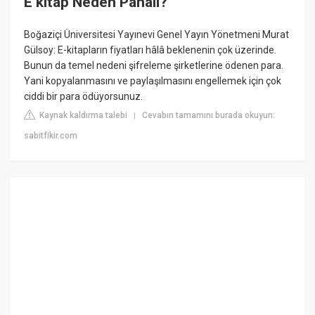
E kitap Neden Pahalı?
Boğaziçi Üniversitesi Yayınevi Genel Yayın Yönetmeni Murat
Gülsoy: E-kitapların fiyatları hâlâ beklenenin çok üzerinde.
Bunun da temel nedeni şifreleme şirketlerine ödenen para.
Yani kopyalanmasını ve paylaşılmasını engellemek için çok
ciddi bir para ödüyorsunuz.
Kaynak kaldırma talebi
Cevabın tamamını burada okuyun:
|
sabitfikir.com