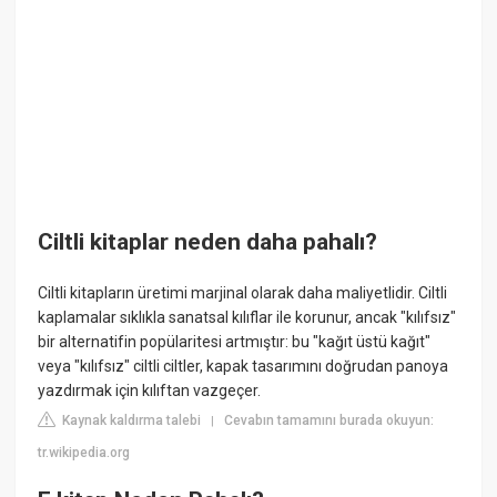
Ciltli kitaplar neden daha pahalı?
Ciltli kitapların üretimi marjinal olarak daha maliyetlidir. Ciltli
kaplamalar sıklıkla sanatsal kılıflar ile korunur, ancak "kılıfsız"
bir alternatifin popülaritesi artmıştır: bu "kağıt üstü kağıt"
veya "kılıfsız" ciltli ciltler, kapak tasarımını doğrudan panoya
yazdırmak için kılıftan vazgeçer.
Kaynak kaldırma talebi
Cevabın tamamını burada okuyun:
|
tr.wikipedia.org