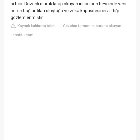
arttırır. Düzenli olarak kitap okuyan insanların beyninde yeni
nöron bağlantıları oluştuğu ve zeka kapasitesinin arttığı
gözlemlenmiştir.
Kaynak kaldırma talebi
Cevabın tamamını burada okuyun:
|
iienstitu.com