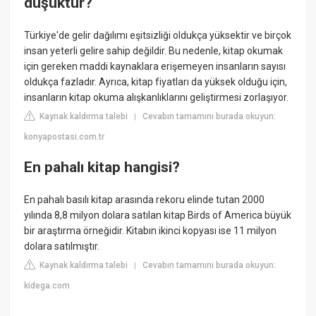
düşüktür?
Türkiye'de gelir dağılımı eşitsizliği oldukça yüksektir ve birçok
insan yeterli gelire sahip değildir. Bu nedenle, kitap okumak
için gereken maddi kaynaklara erişemeyen insanların sayısı
oldukça fazladır. Ayrıca, kitap fiyatları da yüksek olduğu için,
insanların kitap okuma alışkanlıklarını geliştirmesi zorlaşıyor.
Kaynak kaldırma talebi
Cevabın tamamını burada okuyun:
|
konyapostasi.com.tr
En pahalı kitap hangisi?
En pahalı basılı kitap arasında rekoru elinde tutan 2000
yılında 8,8 milyon dolara satılan kitap Birds of America büyük
bir araştırma örneğidir. Kitabın ikinci kopyası ise 11 milyon
dolara satılmıştır.
Kaynak kaldırma talebi
Cevabın tamamını burada okuyun:
|
kidega.com