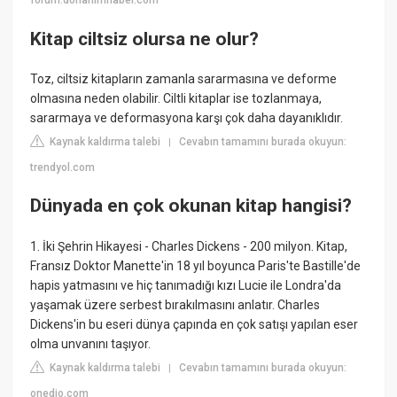
forum.donanimhaber.com
Kitap ciltsiz olursa ne olur?
Toz, ciltsiz kitapların zamanla sararmasına ve deforme
olmasına neden olabilir. Ciltli kitaplar ise tozlanmaya,
sararmaya ve deformasyona karşı çok daha dayanıklıdır.
Kaynak kaldırma talebi
Cevabın tamamını burada okuyun:
|
trendyol.com
Dünyada en çok okunan kitap hangisi?
1. İki Şehrin Hikayesi - Charles Dickens - 200 milyon. Kitap,
Fransız Doktor Manette'in 18 yıl boyunca Paris'te Bastille'de
hapis yatmasını ve hiç tanımadığı kızı Lucie ile Londra'da
yaşamak üzere serbest bırakılmasını anlatır. Charles
Dickens'in bu eseri dünya çapında en çok satışı yapılan eser
olma unvanını taşıyor.
Kaynak kaldırma talebi
Cevabın tamamını burada okuyun:
|
onedio.com