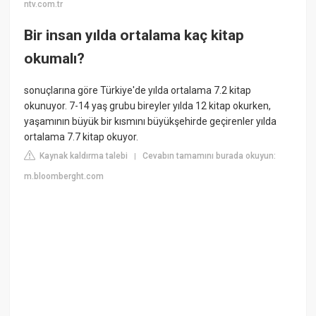
ntv.com.tr
Bir insan yılda ortalama kaç kitap
okumalı?
sonuçlarına göre Türkiye'de yılda ortalama 7.2 kitap
okunuyor. 7-14 yaş grubu bireyler yılda 12 kitap okurken,
yaşamının büyük bir kısmını büyükşehirde geçirenler yılda
ortalama 7.7 kitap okuyor.
Kaynak kaldırma talebi
Cevabın tamamını burada okuyun:
|
m.bloomberght.com