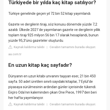
Türkiyede bir yılda kaç kitap satılıyor?
Türkiye genelinde geçen yıl 72 bin 52 kitap yayımlandı.
Gazete ve dergilerin tirajı, söz konusu dönemde yüzde 7,2
azaldı. Ülkede 2021'de yayımlanan gazete ve dergilerin yıllık
toplam tirajı 925 milyon 56 bin 17 olarak hesaplandı, bunun
yüzde 95,3'ünü gazeteler oluşturdu.
Kaynak kaldırma talebi
Cevabın tamamını burada okuyun:
|
aa.com.tr
En uzun kitap kaç sayfadır?
Dünyanın en uzun kitabı unvanını taşıyan eser, 21 bin 450
sayfa. 50 adet üretilen sınırlı sayıdaki kitaplar, 7 Eylül'de
piyasaya sürülmesinin ardından günler içerisinde tükendi.
Eiiçiro Oda'nın kaleminden çıkan One Piece, 1997'den beri
her hafta yayımlanıyor.
Kaynak kaldırma talebi
Cevabın tamamını burada okuyun:
|