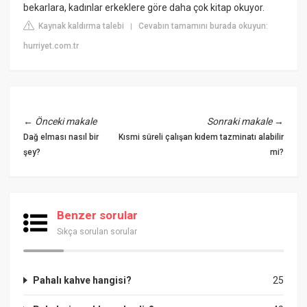
bekarlara, kadınlar erkeklere göre daha çok kitap okuyor.
Kaynak kaldırma talebi
Cevabın tamamını burada okuyun:
|
hurriyet.com.tr
←
Önceki makale
Sonraki makale
→
Dağ elması nasıl bir
Kısmi süreli çalışan kıdem tazminatı alabilir
şey?
mi?
Benzer sorular
Sıkça sorulan sorular
Pahalı kahve hangisi?
25