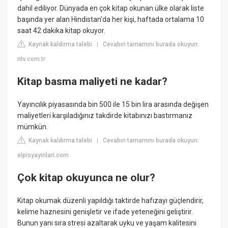
dahil ediliyor. Dünyada en çok kitap okunan ülke olarak liste
başında yer alan Hindistan'da her kişi, haftada ortalama 10
saat 42 dakika kitap okuyor.
Kaynak kaldırma talebi
Cevabın tamamını burada okuyun:
|
ntv.com.tr
Kitap basma maliyeti ne kadar?
Yayıncılık piyasasında bin 500 ile 15 bin lira arasında değişen
maliyetleri karşıladığınız takdirde kitabınızı bastırmanız
mümkün.
Kaynak kaldırma talebi
Cevabın tamamını burada okuyun:
|
elpisyayinlari.com
Çok kitap okuyunca ne olur?
Kitap okumak düzenli yapıldığı taktirde hafızayı güçlendirir,
kelime haznesini genişletir ve ifade yeteneğini geliştirir.
Bunun yanı sıra stresi azaltarak uyku ve yaşam kalitesini