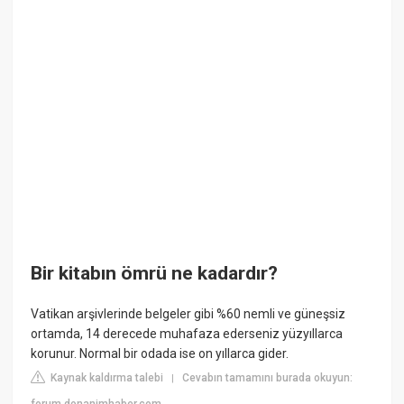
Bir kitabın ömrü ne kadardır?
Vatikan arşivlerinde belgeler gibi %60 nemli ve güneşsiz
ortamda, 14 derecede muhafaza ederseniz yüzyıllarca
korunur. Normal bir odada ise on yıllarca gider.
Kaynak kaldırma talebi
Cevabın tamamını burada okuyun:
|