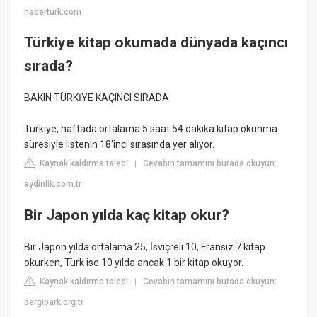
haberturk.com
Türkiye kitap okumada dünyada kaçıncı
sırada?
BAKIN TÜRKİYE KAÇINCI SIRADA
Türkiye, haftada ortalama 5 saat 54 dakika kitap okunma
süresiyle listenin 18'inci sırasında yer alıyor.
Kaynak kaldırma talebi
Cevabın tamamını burada okuyun:
|
aydinlik.com.tr
Bir Japon yılda kaç kitap okur?
Bir Japon yılda ortalama 25, İsviçreli 10, Fransız 7 kitap
okurken, Türk ise 10 yılda ancak 1 bir kitap okuyor.
Kaynak kaldırma talebi
Cevabın tamamını burada okuyun:
|
dergipark.org.tr