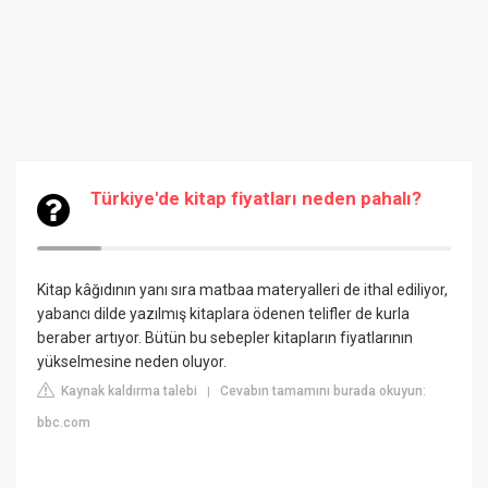
Türkiye'de kitap fiyatları neden pahalı?
Kitap kâğıdının yanı sıra matbaa materyalleri de ithal ediliyor,
yabancı dilde yazılmış kitaplara ödenen telifler de kurla
beraber artıyor. Bütün bu sebepler kitapların fiyatlarının
yükselmesine neden oluyor.
Kaynak kaldırma talebi
Cevabın tamamını burada okuyun:
|
bbc.com