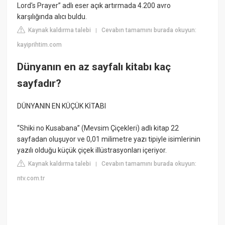
Lord's Prayer” adlı eser açık artırmada 4.200 avro
karşılığında alıcı buldu.
Kaynak kaldırma talebi
Cevabın tamamını burada okuyun:
|
kayiprihtim.com
Dünyanın en az sayfalı kitabı kaç
sayfadır?
DÜNYANIN EN KÜÇÜK KİTABI
“Shiki no Kusabana” (Mevsim Çiçekleri) adlı kitap 22
sayfadan oluşuyor ve 0,01 milimetre yazı tipiyle isimlerinin
yazılı olduğu küçük çiçek illüstrasyonları içeriyor.
Kaynak kaldırma talebi
Cevabın tamamını burada okuyun:
|
ntv.com.tr