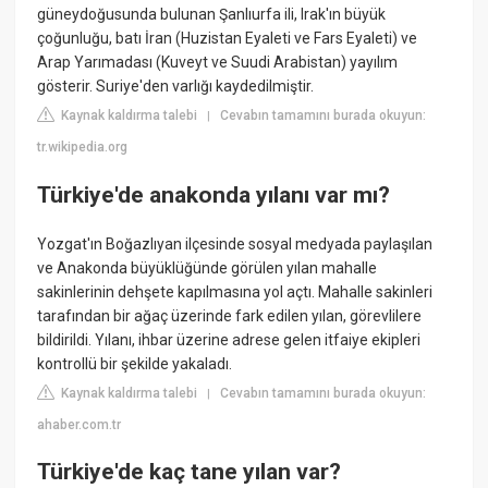
güneydoğusunda bulunan Şanlıurfa ili, Irak'ın büyük
çoğunluğu, batı İran (Huzistan Eyaleti ve Fars Eyaleti) ve
Arap Yarımadası (Kuveyt ve Suudi Arabistan) yayılım
gösterir. Suriye'den varlığı kaydedilmiştir.
Kaynak kaldırma talebi
Cevabın tamamını burada okuyun:
|
tr.wikipedia.org
Türkiye'de anakonda yılanı var mı?
Yozgat'ın Boğazlıyan ilçesinde sosyal medyada paylaşılan
ve Anakonda büyüklüğünde görülen yılan mahalle
sakinlerinin dehşete kapılmasına yol açtı. Mahalle sakinleri
tarafından bir ağaç üzerinde fark edilen yılan, görevlilere
bildirildi. Yılanı, ihbar üzerine adrese gelen itfaiye ekipleri
kontrollü bir şekilde yakaladı.
Kaynak kaldırma talebi
Cevabın tamamını burada okuyun:
|
ahaber.com.tr
Türkiye'de kaç tane yılan var?