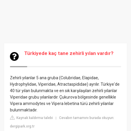
Türkiyede kaç tane zehirli yılan vardır?
Zehirli yılanlar 5 ana gruba (Colubridae, Elapidae,
Hydrophylidae,
Viperidae
, Atractaspididae) ayrılır. Türkiye'de
40 tür yılan bulunmakta ve en sık karşılaşılan zehirli yılanlar
Viperidae grubu yılanlardır. Çukurova bölgesinde genellikle
Vipera ammodytes ve Vipera lebetina türü zehirli yılanlar
bulunmaktadır.
Kaynak kaldırma talebi
Cevabın tamamını burada okuyun:
|
dergipark.org.tr