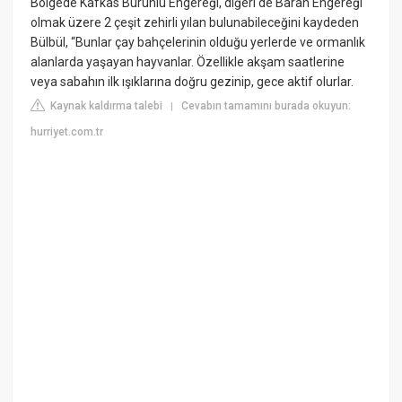
Bölgede Kafkas Burunlu Engereği, diğeri de Baran Engereği
olmak üzere 2 çeşit zehirli yılan bulunabileceğini kaydeden
Bülbül, “Bunlar çay bahçelerinin olduğu yerlerde ve ormanlık
alanlarda yaşayan hayvanlar. Özellikle akşam saatlerine
veya sabahın ilk ışıklarına doğru gezinip, gece aktif olurlar.
Kaynak kaldırma talebi
Cevabın tamamını burada okuyun:
|
hurriyet.com.tr