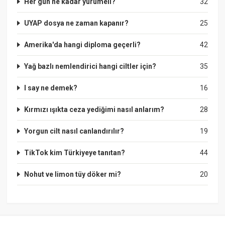
Her gün ne kadar yürümeli?
32
UYAP dosya ne zaman kapanır?
25
Amerika'da hangi diploma geçerli?
42
Yağ bazlı nemlendirici hangi ciltler için?
35
I say ne demek?
16
Kırmızı ışıkta ceza yediğimi nasıl anlarım?
28
Yorgun cilt nasıl canlandırılır?
19
TikTok kim Türkiyeye tanıtan?
44
Nohut ve limon tüy döker mi?
20