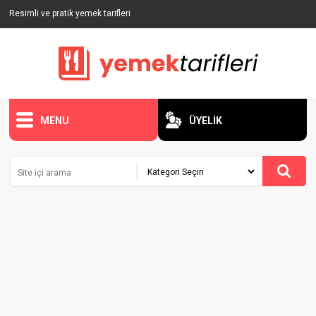
Resimli ve pratik yemek tarifleri
MENU
ÜYELİK