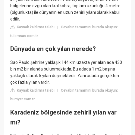
bölgelerine özgü olan kral kobra, toplam uzunluğu 4 metre
(olgunlukta) ile dünyanın en uzun zehirli yılanı olarak kabul
edilir.
Kaynak kaldırma talebi
Cevabın tamamını burada okuyun:
|
tulomsas.com.tr
Dünyada en çok yılan nerede?
Sao Paulo şehrine yaklaşık 144 km uzakta yer alan ada 430
bin m2 bir alanda bulunmaktadır. Bu adada 1 m2 başına
yaklaşık olarak 5 yılan düşmektedir. Yani adada gerçekten
çok fazla yılan vardır.
Kaynak kaldırma talebi
Cevabın tamamını burada okuyun:
|
hurriyet.com.tr
Karadeniz bölgesinde zehirli yılan var
mı?