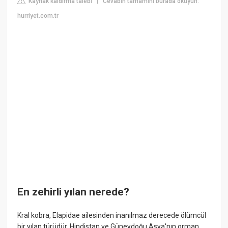
Kaynak kaldırma talebi
Cevabın tamamını burada okuyun:
|
hurriyet.com.tr
En zehirli yılan nerede?
Kral kobra, Elapidae ailesinden inanılmaz derecede ölümcül
bir yılan türüdür. Hindistan ve Güneydoğu Asya'nın orman