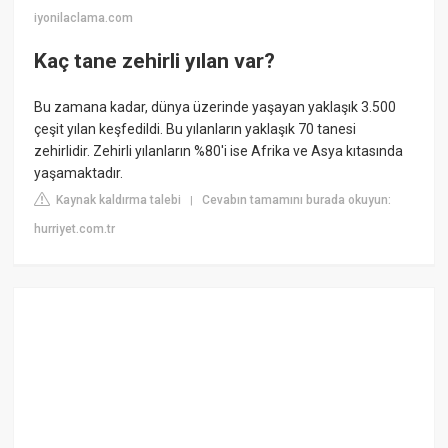
iyonilaclama.com
Kaç tane zehirli yılan var?
Bu zamana kadar, dünya üzerinde yaşayan yaklaşık 3.500
çeşit yılan keşfedildi. Bu yılanların yaklaşık 70 tanesi
zehirlidir. Zehirli yılanların %80'i ise Afrika ve Asya kıtasında
yaşamaktadır.
Kaynak kaldırma talebi
Cevabın tamamını burada okuyun:
|
hurriyet.com.tr