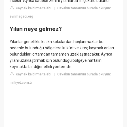
incedir. Ayrıca sadece zehirli yılanlarda ısı çukuru bulunur.
Kaynak kaldırma talebi
Cevabın tamamını burada okuyun:
|
evrimagaci.org
Yılan neye gelmez?
Yılanlar genellikle keskn kokulardan hoşlanmazlar bu
nedenle bulunduğu bölgelere kükürt ve kireç koymak onları
bulundukları ortamdan tamamen uzaklaştıracaktır. Ayrıca
yılanı uzaklaştırmak için bulunduğu bölgeye naftalin
koymakta bir diğer etkili yöntemdir.
Kaynak kaldırma talebi
Cevabın tamamını burada okuyun:
|
milliyet.com.tr