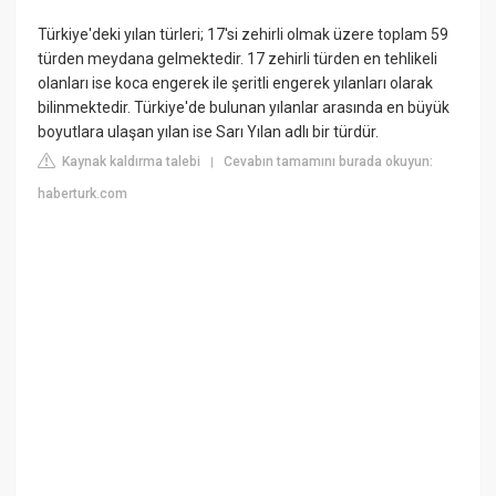
Türkiye'deki yılan türleri; 17'si zehirli olmak üzere toplam 59
türden meydana gelmektedir. 17 zehirli türden en tehlikeli
olanları ise koca engerek ile şeritli engerek yılanları olarak
bilinmektedir. Türkiye'de bulunan yılanlar arasında en büyük
boyutlara ulaşan yılan ise Sarı Yılan adlı bir türdür.
Kaynak kaldırma talebi
Cevabın tamamını burada okuyun:
|
haberturk.com