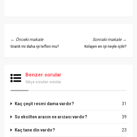
←
Önceki makale
Sonraki makale
→
Granit mi daha iyi teflon mu?
Kolajen en iyi neyle içilir?
Benzer sorular
Sıkça sorulan sorular
Kaç çeşit resmi dama vardır?
31
Su eksilten aracın ne arızası vardır?
39
Kaç tane din vardır?
23