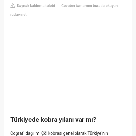
Kaynak kaldırma talebi
Cevabın tamamını burada okuyun:
|
rudaw.net
Türkiyede kobra yılanı var mı?
Coğrafi dağılım. Çöl kobrası genel olarak Türkiye'nin