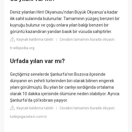
Deniz yılanları Hint Okyanusu'ndan Büyük Okyanus'a kadar
ılık sahil sularında bulunurlar. Tamamının yüzgeç benzeri bir
kuyruğu bulunur ve çoğu onlara yılan balığı benzeri bir
görüntü kazandıran yandan basık bir vücuda sahiptirler.
Kaynak kaldırma talebi
Cevabın tamamını burada okuyun:
|
tr.wikipedia.org
Urfada yılan var mı?
Geçtiğimiz senelerde Şanlıurfa'nın Bozova ilçesinde
dünyanın en zehirli türlerinden biri olarak bilinen engerek
yılanı görülmüştü. Bu yılan bir canlıyı ısırdığında ortalama
olarak 10 dakika içerisinde ölümüne neden olabiliyor. Ayrıca
Şanlıurfa'da çöl kobrası yaşıyor.
Kaynak kaldırma talebi
Cevabın tamamını burada okuyun:
|
turkiyegazetesi.com.tr