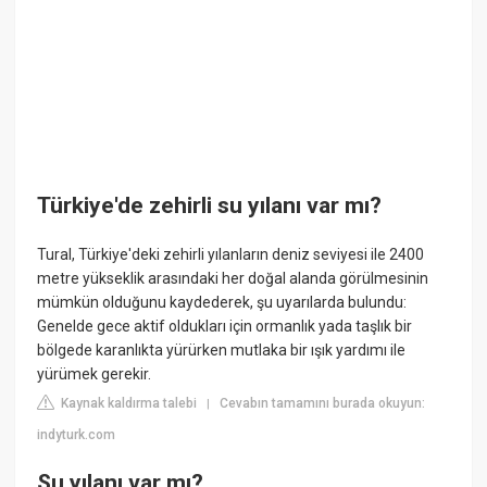
Türkiye'de zehirli su yılanı var mı?
Tural, Türkiye'deki zehirli yılanların deniz seviyesi ile 2400
metre yükseklik arasındaki her doğal alanda görülmesinin
mümkün olduğunu kaydederek, şu uyarılarda bulundu:
Genelde gece aktif oldukları için ormanlık yada taşlık bir
bölgede karanlıkta yürürken mutlaka bir ışık yardımı ile
yürümek gerekir.
Kaynak kaldırma talebi
Cevabın tamamını burada okuyun:
|
indyturk.com
Su yılanı var mı?