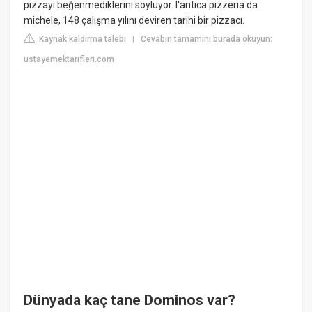
pizzayı beğenmediklerini söylüyor. l'antica pizzeria da
michele, 148 çalışma yılını deviren tarihi bir pizzacı.
Kaynak kaldırma talebi
Cevabın tamamını burada okuyun:
|
ustayemektarifleri.com
Dünyada kaç tane Dominos var?