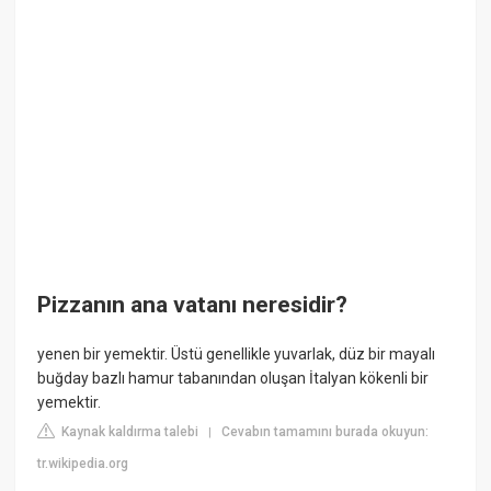
Pizzanın ana vatanı neresidir?
yenen bir yemektir. Üstü genellikle yuvarlak, düz bir mayalı
buğday bazlı hamur tabanından oluşan İtalyan kökenli bir
yemektir.
Kaynak kaldırma talebi
Cevabın tamamını burada okuyun:
|
tr.wikipedia.org