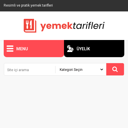
Resimli ve pratik yemek tarifleri
MENU
ÜYELİK