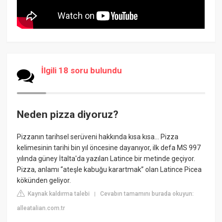
İlgili 18 soru bulundu
Neden pizza diyoruz?
Pizzanın tarihsel serüveni hakkında kısa kısa… Pizza
kelimesinin tarihi bin yıl öncesine dayanıyor, ilk defa MS 997
yılında güney İtalta'da yazılan Latince bir metinde geçiyor.
Pizza, anlamı “ateşle kabuğu karartmak” olan Latince Picea
kökünden geliyor.
Kaynak kaldırma talebi
Cevabın tamamını burada okuyun:
|
alleatalian.com.tr