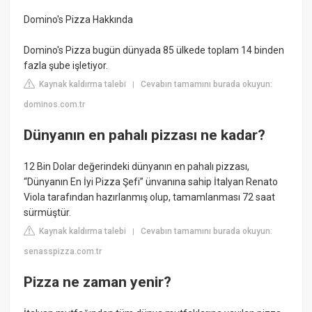
Domino's Pizza Hakkında
Domino's Pizza bugün dünyada 85 ülkede toplam 14 binden
fazla şube işletiyor.
Kaynak kaldırma talebi
Cevabın tamamını burada okuyun:
|
dominos.com.tr
Dünyanın en pahalı pizzası ne kadar?
12 Bin Dolar değerindeki dünyanın en pahalı pizzası,
“Dünyanın En İyi Pizza Şefi” ünvanına sahip İtalyan Renato
Viola tarafından hazırlanmış olup, tamamlanması 72 saat
sürmüştür.
Kaynak kaldırma talebi
Cevabın tamamını burada okuyun:
|
senasspizza.com.tr
Pizza ne zaman yenir?