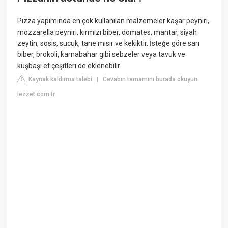
Pizza yapımında en çok kullanılan malzemeler kaşar peyniri,
mozzarella peyniri, kırmızı biber, domates, mantar, siyah
zeytin, sosis, sucuk, tane mısır ve kekiktir. İsteğe göre sarı
biber, brokoli, karnabahar gibi sebzeler veya tavuk ve
kuşbaşı et çeşitleri de eklenebilir.
Kaynak kaldırma talebi
Cevabın tamamını burada okuyun:
|
lezzet.com.tr