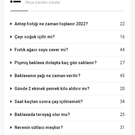
Sıkça sorulan sorular
Antep fıstığı ne zaman toplanır 2022?
22
Çayı soğuk içilir mi?
16
Fıstık ağacı suyu sever mi?
44
Pişmiş baklava dolapta kaç gün saklanır?
27
Baklavanın yağı ne zaman verilir?
45
Günde 2 ekmek yemek kilo aldırır mı?
20
Saat kaçtan sonra çay içilmemeli?
34
Baklavada tereyağ olur mu?
25
Nerenin sütlacı meşhur?
31