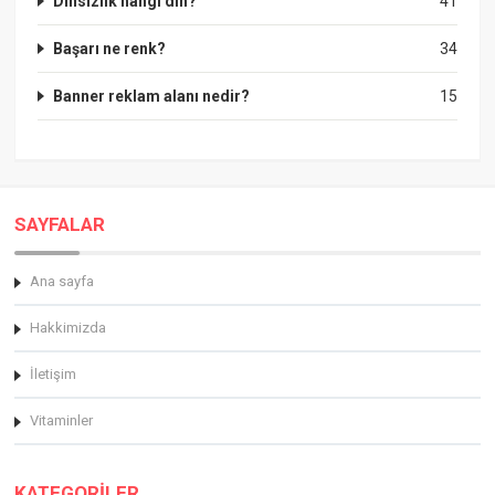
Dinsizlik hangi din?
41
Başarı ne renk?
34
Banner reklam alanı nedir?
15
SAYFALAR
Ana sayfa
Hakkimizda
İletişim
Vitaminler
KATEGORİLER