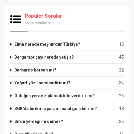
Popüler Sorular
Sıkça sorulan sorular
Elma nerede meşhurdur Türkiye?
15
Bergamot çayı nerede yetişir?
45
Barbaros korsan mı?
22
Yoğurt yüzü nemlendirir mi?
34
Olduğun yerde zıplamak kilo verdirir mi?
26
SGK'da birikmiş paramı nasıl görebilirim?
18
Siron yemeği ne demek?
25