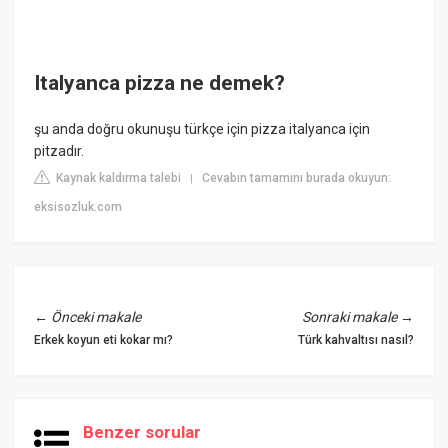
Italyanca pizza ne demek?
şu anda doğru okunuşu türkçe için pizza italyanca için
pitzadır.
Kaynak kaldırma talebi
Cevabın tamamını burada okuyun:
|
eksisozluk.com
←
Önceki makale
Sonraki makale
→
Erkek koyun eti kokar mı?
Türk kahvaltısı nasıl?
Benzer sorular