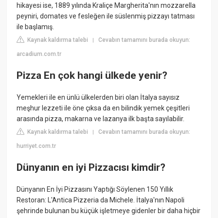
hikayesi ise, 1889 yılında Kraliçe Margherita'nın mozzarella
peyniri, domates ve fesleğen ile süslenmiş pizzayı tatması
ile başlamış.
Kaynak kaldırma talebi
Cevabın tamamını burada okuyun:
|
arcadium.com.tr
Pizza En çok hangi ülkede yenir?
Yemekleri ile en ünlü ülkelerden biri olan İtalya sayısız
meşhur lezzeti ile öne çıksa da en bilindik yemek çeşitleri
arasında pizza, makarna ve lazanya ilk başta sayılabilir.
Kaynak kaldırma talebi
Cevabın tamamını burada okuyun:
|
hurriyet.com.tr
Dünyanın en iyi Pizzacısı kimdir?
Dünyanın En İyi Pizzasını Yaptığı Söylenen 150 Yıllık
Restoran: L'Antica Pizzeria da Michele. İtalya'nın Napoli
şehrinde bulunan bu küçük işletmeye gidenler bir daha hiçbir