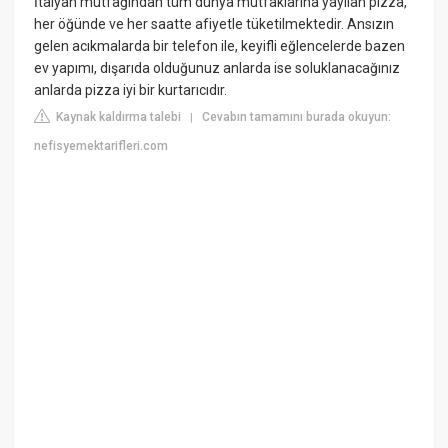
İtalyan mutfağından tüm dünya mutfaklarına yayılan pizza,
her öğünde ve her saatte afiyetle tüketilmektedir. Ansızın
gelen acıkmalarda bir telefon ile, keyifli eğlencelerde bazen
ev yapımı, dışarıda olduğunuz anlarda ise soluklanacağınız
anlarda pizza iyi bir kurtarıcıdır.
Kaynak kaldırma talebi
Cevabın tamamını burada okuyun:
|
nefisyemektarifleri.com