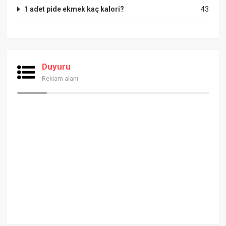
1 adet pide ekmek kaç kalori?
43
Duyuru
Reklam alanı