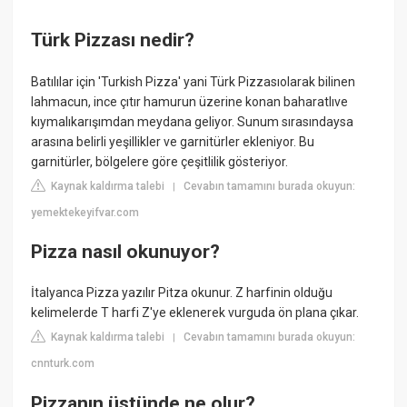
Türk Pizzası nedir?
Batılılar için 'Turkish Pizza' yani Türk Pizzasıolarak bilinen
lahmacun, ince çıtır hamurun üzerine konan baharatlıve
kıymalıkarışımdan meydana geliyor. Sunum sırasındaysa
arasına belirli yeşillikler ve garnitürler ekleniyor. Bu
garnitürler, bölgelere göre çeşitlilik gösteriyor.
Kaynak kaldırma talebi
Cevabın tamamını burada okuyun:
|
yemektekeyifvar.com
Pizza nasıl okunuyor?
İtalyanca Pizza yazılır Pitza okunur. Z harfinin olduğu
kelimelerde T harfi Z'ye eklenerek vurguda ön plana çıkar.
Kaynak kaldırma talebi
Cevabın tamamını burada okuyun:
|
cnnturk.com
Pizzanın üstünde ne olur?