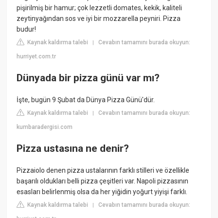
pişirilmiş bir hamur; çok lezzetli domates, kekik, kaliteli
zeytinyağından sos ve iyi bir mozzarella peyniri. Pizza
budur!
Kaynak kaldırma talebi
Cevabın tamamını burada okuyun:
|
hurriyet.com.tr
Dünyada bir pizza günü var mı?
İşte, bugün 9 Şubat da Dünya Pizza Günü'dür.
Kaynak kaldırma talebi
Cevabın tamamını burada okuyun:
|
kumbaradergisi.com
Pizza ustasına ne denir?
Pizzaiolo denen pizza ustalarının farklı stilleri ve özellikle
başarılı oldukları belli pizza çeşitleri var. Napoli pizzasının
esasları belirlenmiş olsa da her yiğidin yoğurt yiyişi farklı.
Kaynak kaldırma talebi
Cevabın tamamını burada okuyun:
|