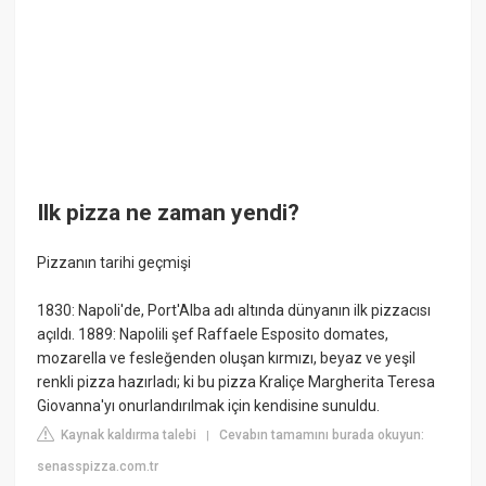
Ilk pizza ne zaman yendi?
Pizzanın tarihi geçmişi
1830: Napoli'de, Port'Alba adı altında dünyanın ilk pizzacısı
açıldı. 1889: Napolili şef Raffaele Esposito domates,
mozarella ve fesleğenden oluşan kırmızı, beyaz ve yeşil
renkli pizza hazırladı; ki bu pizza Kraliçe Margherita Teresa
Giovanna'yı onurlandırılmak için kendisine sunuldu.
Kaynak kaldırma talebi
Cevabın tamamını burada okuyun:
|
senasspizza.com.tr