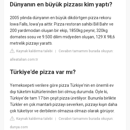
Dünyanın en büyük pizzası kim yaptı?
2005 yılında dünyanın en büyük dikdörtgen pizza rekoru
Iowa Falls, Iowa'ya aittir. Pizza restoran sahibi Bill Bahr ve
200 yardımcıdan oluşan bir ekip, 1850kg peynir, 320kg
domates sosu ve 9.500 dilim midyeden oluşan, 129 X 98,6
metrelik pizzayı yarattı.
Kaynak kaldırma talebi
Cevabın tamamını burada okuyun:
|
alleatalian.com.tr
Türkiye'de pizza var mı?
Yemeksepeti verilere göre pizza Türkiye'nin en önemli ev
dışı tüketim kültürlerinden biri olmuş durumda. Öyle ki,
Türkiye'de tam 17 bin çeşit pizza üretiliyor. Bununla birlikte
Türkler en çok mantarlı pizzayı severken, pizzayı kışın daha
çok tüketiyor ve derbilerin olmazsa olmazı olarak görüyor.
Kaynak kaldırma talebi
Cevabın tamamını burada okuyun:
|
dunya.com