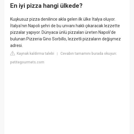
En iyi pizza hangi ülkede?
Kuşkusuz pizza denilince akla gelen ilk ülke İtalya oluyor.
İtalya'nın Napoli şehri de bu unvanı haklı çıkaracak lezzette
pizzalar yapıyor. Dünyaca ünlü pizzaları üreten Napoli'de
bulunan Pizzeria Gino Sorbillo, lezzetli pizzaların değişmez
adresi.
Kaynak kaldırma talebi
Cevabın tamamını burada okuyun:
|
petitegourmets.com