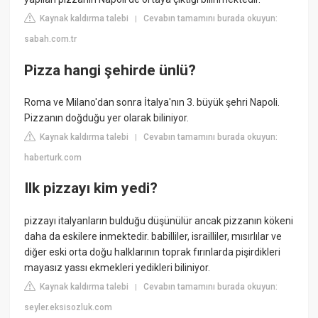
Kaynak kaldırma talebi
Cevabın tamamını burada okuyun:
|
sabah.com.tr
Pizza hangi şehirde ünlü?
Roma ve Milano'dan sonra İtalya'nın 3. büyük şehri Napoli.
Pizzanın doğduğu yer olarak biliniyor.
Kaynak kaldırma talebi
Cevabın tamamını burada okuyun:
|
haberturk.com
Ilk pizzayı kim yedi?
pizzayı italyanların bulduğu düşünülür ancak pizzanın kökeni
daha da eskilere inmektedir. babilliler, israilliler, mısırlılar ve
diğer eski orta doğu halklarının toprak fırınlarda pişirdikleri
mayasız yassı ekmekleri yedikleri biliniyor.
Kaynak kaldırma talebi
Cevabın tamamını burada okuyun:
|
seyler.eksisozluk.com