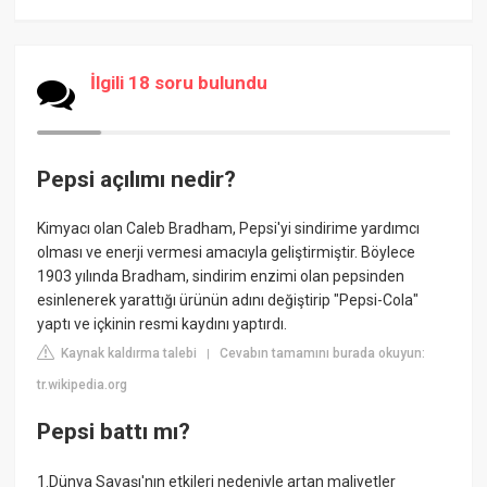
İlgili 18 soru bulundu
Pepsi açılımı nedir?
Kimyacı olan Caleb Bradham, Pepsi'yi sindirime yardımcı
olması ve enerji vermesi amacıyla geliştirmiştir. Böylece
1903 yılında Bradham, sindirim enzimi olan pepsinden
esinlenerek yarattığı ürünün adını değiştirip "Pepsi-Cola"
yaptı ve içkinin resmi kaydını yaptırdı.
Kaynak kaldırma talebi
Cevabın tamamını burada okuyun:
|
tr.wikipedia.org
Pepsi battı mı?
1.Dünya Savaşı'nın etkileri nedeniyle artan maliyetler