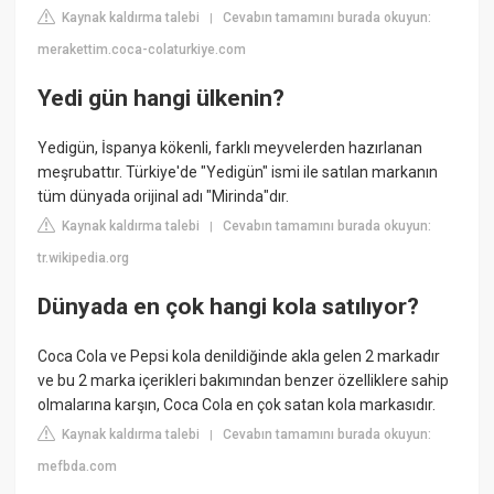
Kaynak kaldırma talebi
Cevabın tamamını burada okuyun:
|
merakettim.coca-colaturkiye.com
Yedi gün hangi ülkenin?
Yedigün, İspanya kökenli, farklı meyvelerden hazırlanan
meşrubattır. Türkiye'de "Yedigün" ismi ile satılan markanın
tüm dünyada orijinal adı "Mirinda"dır.
Kaynak kaldırma talebi
Cevabın tamamını burada okuyun:
|
tr.wikipedia.org
Dünyada en çok hangi kola satılıyor?
Coca Cola ve Pepsi kola denildiğinde akla gelen 2 markadır
ve bu 2 marka içerikleri bakımından benzer özelliklere sahip
olmalarına karşın, Coca Cola en çok satan kola markasıdır.
Kaynak kaldırma talebi
Cevabın tamamını burada okuyun:
|
mefbda.com