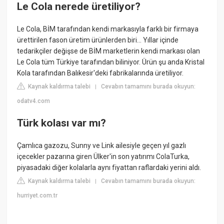
Le Cola nerede üretiliyor?
Le Cola, BİM tarafından kendi markasıyla farklı bir firmaya
ürettirilen fason üretim ürünlerden biri... Yıllar içinde
tedarikçiler değişse de BİM marketlerin kendi markası olan
Le Cola tüm Türkiye tarafından biliniyor. Ürün şu anda Kristal
Kola tarafından Balıkesir'deki fabrikalarında üretiliyor.
Kaynak kaldırma talebi
Cevabın tamamını burada okuyun:
|
odatv4.com
Türk kolası var mı?
Çamlıca gazozu, Sunny ve Link ailesiyle geçen yıl gazlı
içecekler pazarına giren Ülker'in son yatırımı ColaTurka,
piyasadaki diğer kolalarla aynı fiyattan raflardaki yerini aldı.
Kaynak kaldırma talebi
Cevabın tamamını burada okuyun:
|
hurriyet.com.tr