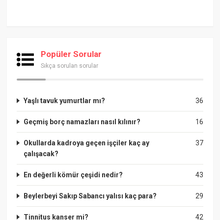
Popüler Sorular
Sıkça sorulan sorular
Yaşlı tavuk yumurtlar mı?
36
Geçmiş borç namazları nasıl kılınır?
16
Okullarda kadroya geçen işçiler kaç ay
37
çalışacak?
En değerli kömür çeşidi nedir?
43
Beylerbeyi Sakıp Sabancı yalısı kaç para?
29
Tinnitus kanser mi?
42