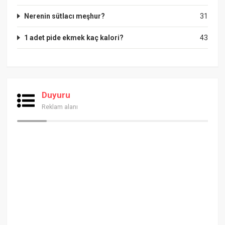
Nerenin sütlacı meşhur?
31
1 adet pide ekmek kaç kalori?
43
Duyuru
Reklam alanı