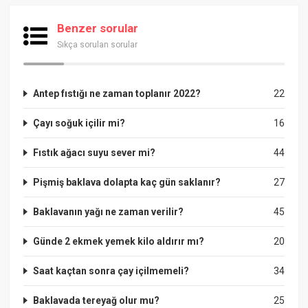
Benzer sorular
Sıkça sorulan sorular
Antep fıstığı ne zaman toplanır 2022?
22
Çayı soğuk içilir mi?
16
Fıstık ağacı suyu sever mi?
44
Pişmiş baklava dolapta kaç gün saklanır?
27
Baklavanın yağı ne zaman verilir?
45
Günde 2 ekmek yemek kilo aldırır mı?
20
Saat kaçtan sonra çay içilmemeli?
34
Baklavada tereyağ olur mu?
25