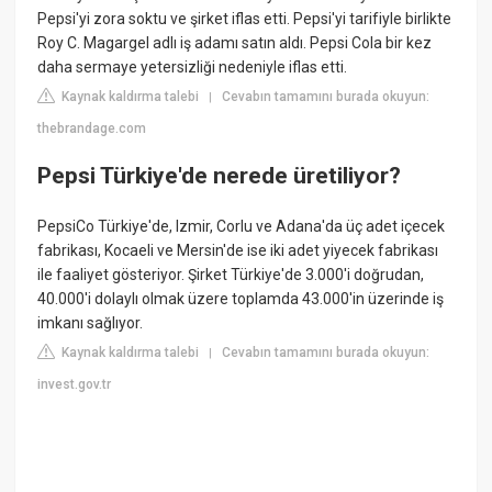
Pepsi'yi zora soktu ve şirket iflas etti. Pepsi'yi tarifiyle birlikte
Roy C. Magargel adlı iş adamı satın aldı. Pepsi Cola bir kez
daha sermaye yetersizliği nedeniyle iflas etti.
Kaynak kaldırma talebi
Cevabın tamamını burada okuyun:
|
thebrandage.com
Pepsi Türkiye'de nerede üretiliyor?
PepsiCo Türkiye'de, Izmir, Corlu ve Adana'da üç adet içecek
fabrikası, Kocaeli ve Mersin'de ise iki adet yiyecek fabrikası
ile faaliyet gösteriyor. Şirket Türkiye'de 3.000'i doğrudan,
40.000'i dolaylı olmak üzere toplamda 43.000'in üzerinde iş
imkanı sağlıyor.
Kaynak kaldırma talebi
Cevabın tamamını burada okuyun:
|
invest.gov.tr