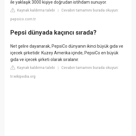
ile yaklaşık 3000 kişiye doğrudan istihdam sunuyor.
Kaynak kaldırma talebi
Cevabın tamamını burada okuyun:
|
pepsico.com.tr
Pepsi dünyada kaçıncı sırada?
Net gelire dayanarak, PepsiCo dünyanın ikinci büyük gıda ve
içecek şirketidir. Kuzey Amerika içinde, PepsiCo en büyük
gıda ve içecek şirketi olarak sıralanır.
Kaynak kaldırma talebi
Cevabın tamamını burada okuyun:
|
tr.wikipedia.org