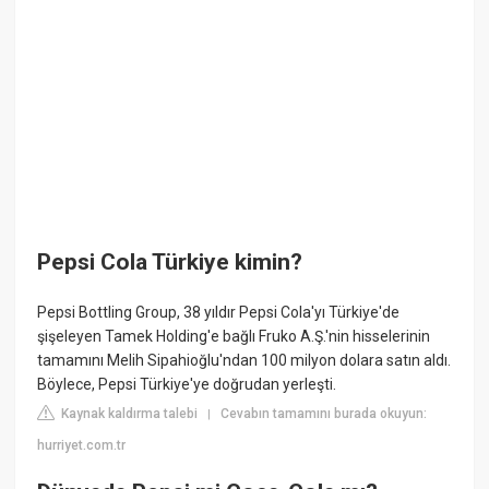
Pepsi Cola Türkiye kimin?
Pepsi Bottling Group, 38 yıldır Pepsi Cola'yı Türkiye'de
şişeleyen Tamek Holding'e bağlı Fruko A.Ş.'nin hisselerinin
tamamını Melih Sipahioğlu'ndan 100 milyon dolara satın aldı.
Böylece, Pepsi Türkiye'ye doğrudan yerleşti.
Kaynak kaldırma talebi
Cevabın tamamını burada okuyun:
|
hurriyet.com.tr