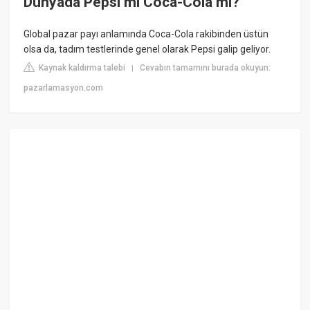
Dünyada Pepsi mi Coca-Cola mı?
Global pazar payı anlamında Coca-Cola rakibinden üstün
olsa da, tadım testlerinde genel olarak Pepsi galip geliyor.
Kaynak kaldırma talebi
Cevabın tamamını burada okuyun:
|
pazarlamasyon.com