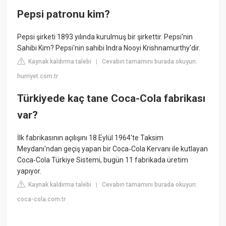
Pepsi patronu kim?
Pepsi şirketi 1893 yılında kurulmuş bir şirkettir. Pepsi'nin
Sahibi Kim? Pepsi'nin sahibi Indra Nooyi Krishnamurthy'dir.
Kaynak kaldırma talebi
Cevabın tamamını burada okuyun:
|
hurriyet.com.tr
Türkiyede kaç tane Coca-Cola fabrikası
var?
İlk fabrikasının açılışını 18 Eylül 1964'te Taksim
Meydanı'ndan geçiş yapan bir Coca‑Cola Kervanı ile kutlayan
Coca‑Cola Türkiye Sistemi, bugün 11 fabrikada üretim
yapıyor.
Kaynak kaldırma talebi
Cevabın tamamını burada okuyun:
|
coca-cola.com.tr