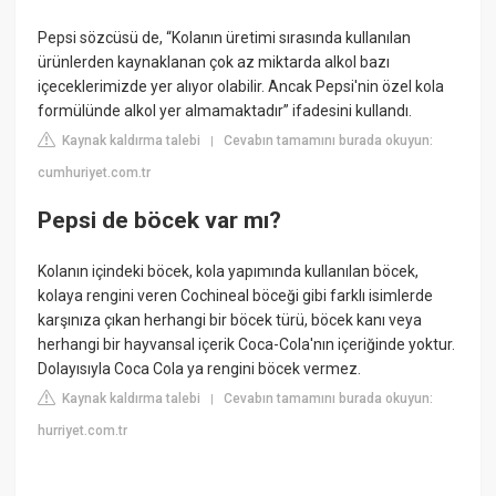
Pepsi sözcüsü de, “Kolanın üretimi sırasında kullanılan
ürünlerden kaynaklanan çok az miktarda alkol bazı
içeceklerimizde yer alıyor olabilir. Ancak Pepsi'nin özel kola
formülünde alkol yer almamaktadır” ifadesini kullandı.
Kaynak kaldırma talebi
Cevabın tamamını burada okuyun:
|
cumhuriyet.com.tr
Pepsi de böcek var mı?
Kolanın içindeki böcek, kola yapımında kullanılan böcek,
kolaya rengini veren Cochineal böceği gibi farklı isimlerde
karşınıza çıkan herhangi bir böcek türü, böcek kanı veya
herhangi bir hayvansal içerik Coca-Cola'nın içeriğinde yoktur.
Dolayısıyla Coca Cola ya rengini böcek vermez.
Kaynak kaldırma talebi
Cevabın tamamını burada okuyun:
|
hurriyet.com.tr