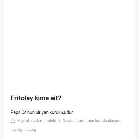
Fritolay kime ait?
PepsiCo'nun bir yan kuruluşudur.
Kaynak kaldırma talebi
Cevabın tamamını burada okuyun:
|
tr.wikipedia.org