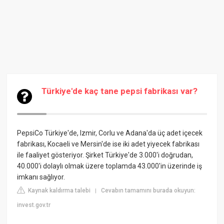
Türkiye'de kaç tane pepsi fabrikası var?
PepsiCo Türkiye'de, Izmir, Corlu ve Adana'da üç adet içecek
fabrikası, Kocaeli ve Mersin'de ise iki adet yiyecek fabrikası
ile faaliyet gösteriyor. Şirket Türkiye'de 3.000'i doğrudan,
40.000'i dolaylı olmak üzere toplamda 43.000'in üzerinde iş
imkanı sağlıyor.
Kaynak kaldırma talebi
Cevabın tamamını burada okuyun:
|
invest.gov.tr