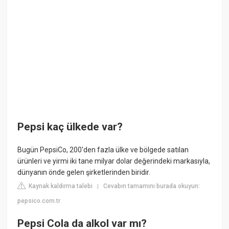
Pepsi kaç ülkede var?
Bugün PepsiCo, 200'den fazla ülke ve bölgede satılan
ürünleri ve yirmi iki tane milyar dolar değerindeki markasıyla,
dünyanın önde gelen şirketlerinden biridir.
Kaynak kaldırma talebi
Cevabın tamamını burada okuyun:
|
pepsico.com.tr
Pepsi Cola da alkol var mı?