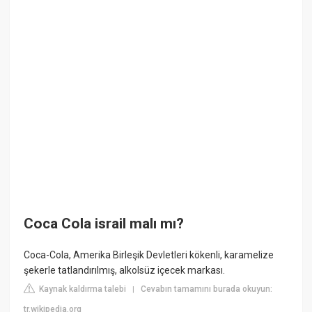
Coca Cola israil malı mı?
Coca-Cola, Amerika Birleşik Devletleri kökenli, karamelize
şekerle tatlandırılmış, alkolsüz içecek markası.
Kaynak kaldırma talebi
Cevabın tamamını burada okuyun:
|
tr.wikipedia.org