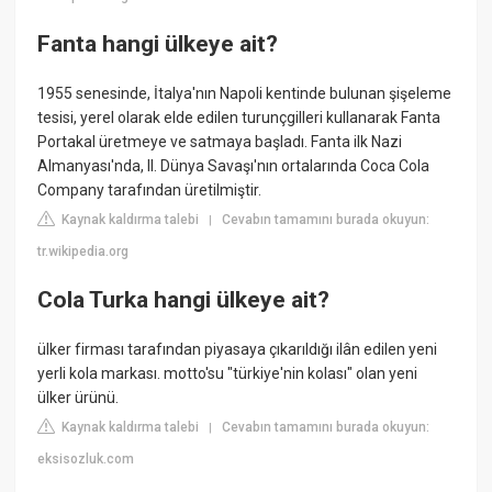
Fanta hangi ülkeye ait?
1955 senesinde, İtalya'nın Napoli kentinde bulunan şişeleme
tesisi, yerel olarak elde edilen turunçgilleri kullanarak Fanta
Portakal üretmeye ve satmaya başladı. Fanta ilk Nazi
Almanyası'nda, II. Dünya Savaşı'nın ortalarında Coca Cola
Company tarafından üretilmiştir.
Kaynak kaldırma talebi
Cevabın tamamını burada okuyun:
|
tr.wikipedia.org
Cola Turka hangi ülkeye ait?
ülker firması tarafından piyasaya çıkarıldığı ilân edilen yeni
yerli kola markası. motto'su "türkiye'nin kolası" olan yeni
ülker ürünü.
Kaynak kaldırma talebi
Cevabın tamamını burada okuyun:
|
eksisozluk.com