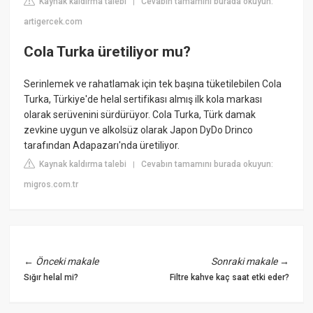
Kaynak kaldırma talebi
Cevabın tamamını burada okuyun:
|
artigercek.com
Cola Turka üretiliyor mu?
Serinlemek ve rahatlamak için tek başına tüketilebilen Cola
Turka, Türkiye'de helal sertifikası almış ilk kola markası
olarak serüvenini sürdürüyor. Cola Turka, Türk damak
zevkine uygun ve alkolsüz olarak Japon DyDo Drinco
tarafından Adapazarı'nda üretiliyor.
Kaynak kaldırma talebi
Cevabın tamamını burada okuyun:
|
migros.com.tr
←
Önceki makale
Sonraki makale
→
Sığır helal mi?
Filtre kahve kaç saat etki eder?