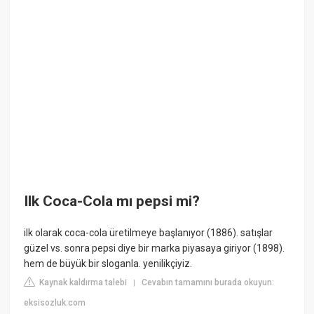
Ilk Coca-Cola mı pepsi mi?
ilk olarak coca-cola üretilmeye başlanıyor (1886). satışlar
güzel vs. sonra pepsi diye bir marka piyasaya giriyor (1898).
hem de büyük bir sloganla. yenilikçiyiz.
Kaynak kaldırma talebi
Cevabın tamamını burada okuyun:
|
eksisozluk.com