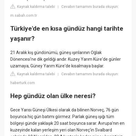
Kaynak kaldırma talebi
Cevabın tamamını burada okuyun:
|
m.sabah.com.tr
Türkiye'de en kısa gündüz hangi tarihte
yaşanır?
21 Aralık kış gündönümü, güneş ışınlarının Oğlak
Dönencesi'ne dik geldiği andır. Kuzey Yarım Küre'de günler
uzamaya, Güney Yarım Küre'de kısalmaya başlar.
Kaynak kaldırma talebi
Cevabın tamamını burada okuyun:
|
haberturk.com
Hep gündüz olan ülke neresi?
Gece Yarısı Güneşi Ülkesi olarak da bilinen Norveç, 76 gün
boyunca hiç gün batımı görmez. Parlak güneş ışığı tüm
bölgeyi günde yaklaşık 20 saat boyunca sarar. Avrupa'nın en
kuzeyinde kalan yerleşim yeri olan Norveç'in Svalbard