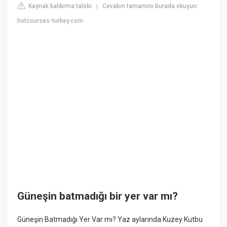
Kaynak kaldırma talebi
Cevabın tamamını burada okuyun:
|
hotcourses-turkey.com
Güneşin batmadığı bir yer var mı?
Güneşin Batmadığı Yer Var mı? Yaz aylarında Kuzey Kutbu