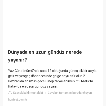
Dünyada en uzun gündüz nerede
yaşanır?
Yaz Gündönümü'nde saat 12 olduğunda güneş dik bir açıyla
gelir ve yengeç dönencesinde gölge boyu sıfır olur. 21
Haziran'da en uzun gece Sinop'ta yaşanırken, 21 Aralık'ta
Hatay'da en uzun gündüz yaşanır.
Kaynak kaldırma talebi
Cevabın tamamını burada okuyun:
|
hurriyet.com.tr