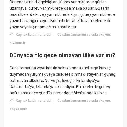
Dönencesi'ne dik geldiği an. Kuzey yarımkürede günler
uzamaya, güney yarımkürede kısalmaya başlar. Bu tarih
bazı ülkelerde kuzey yarımkürede kışın, güney yarımkürede
yazın başlangıcı sayılır. Bununla beraber bazı ülkelerde de
yazın veya kışın tam ortası kabul edilir.
Kaynak kaldırma talebi
Cevabın tamamını burada okuyun:
|
ntv.com.tr
Dünyada hiç gece olmayan ülke var mı?
Gece ormanda veya kentin sokaklarında suni ışığa ihtiyaç
duymadan yürümek veya bisiklete binmek isteyenler güneş
batmayan ülkelere; Norveç'e, İsveç'e, Finlandiya'ya,
Danimarka'ya, İzlanda'ya akın ediyor. Bu ülkelerde güneş
haftalarca gece gündüz demeden gökyüzünde kalıyor.
Kaynak kaldırma talebi
Cevabın tamamını burada okuyun:
|
eagvs.com