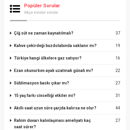
Popüler Sorular
Sıkça sorulan sorular
Çiğ süt ne zaman kaynatılmalı?
37
Kahve çekirdeği buzdolabında saklanır mı?
19
Türkiye hangi ülkelere gaz satıyor?
16
Ezan okunurken ayak uzatmak günah mı?
22
Süblimasyon baskı çıkar mı?
27
15 yaş farkı cinselliği etkiler mi?
31
Akıllı saat uzun süre şarjda kalırsa ne olur?
44
Rahim duvarı kalınlaşması ameliyatı kaç
27
saat sürer?