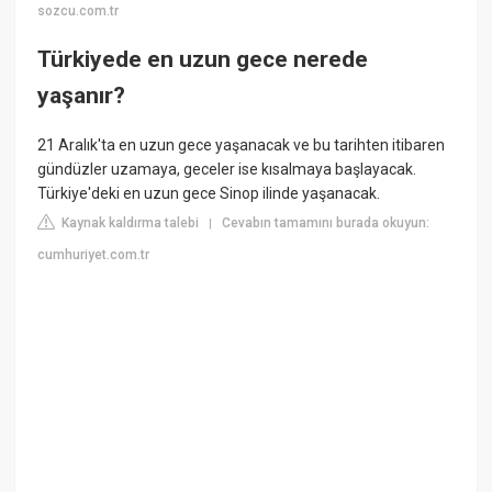
sozcu.com.tr
Türkiyede en uzun gece nerede
yaşanır?
21 Aralık'ta en uzun gece yaşanacak ve bu tarihten itibaren
gündüzler uzamaya, geceler ise kısalmaya başlayacak.
Türkiye'deki en uzun gece Sinop ilinde yaşanacak.
Kaynak kaldırma talebi
Cevabın tamamını burada okuyun:
|
cumhuriyet.com.tr