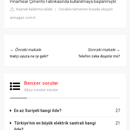
Pınarhisar Çimento Fabrikasında kullanılmaya başlanmıştır.
Kaynak kaldırma talebi
Cevabın tamamını burada okuyun:
|
armagaz.com.tr
←
Önceki makale
Sonraki makale
→
Inatçı uyuza ne iyi gelir?
Telefon zeka düşürür mü?
Benzer sorular
Sıkça sorulan sorular
En az Suriyeli hangi ilde?
27
Türkiye'nin en büyük elektrik santrali hangi
21
ilde?