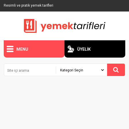
Resimli ve pratik yemek tarifleri
MENU
ÜYELİK