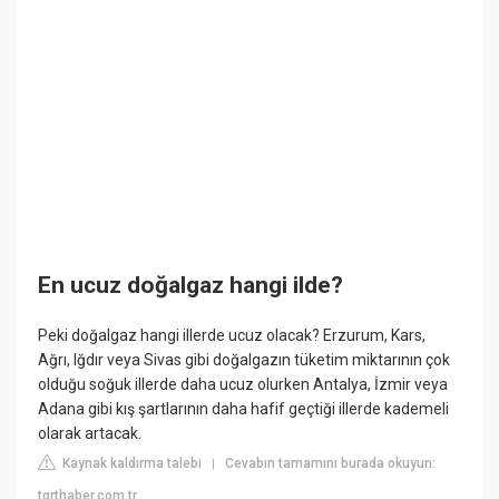
En ucuz doğalgaz hangi ilde?
Peki doğalgaz hangi illerde ucuz olacak? Erzurum, Kars,
Ağrı, Iğdır veya Sivas gibi doğalgazın tüketim miktarının çok
olduğu soğuk illerde daha ucuz olurken Antalya, İzmir veya
Adana gibi kış şartlarının daha hafif geçtiği illerde kademeli
olarak artacak.
Kaynak kaldırma talebi
Cevabın tamamını burada okuyun:
|
tgrthaber.com.tr