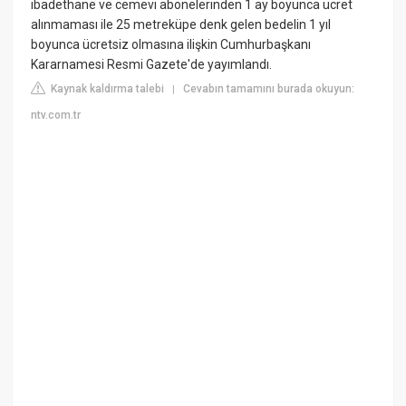
ibadethane ve cemevi abonelerinden 1 ay boyunca ücret
alınmaması ile 25 metreküpe denk gelen bedelin 1 yıl
boyunca ücretsiz olmasına ilişkin Cumhurbaşkanı
Kararnamesi Resmi Gazete'de yayımlandı.
Kaynak kaldırma talebi
Cevabın tamamını burada okuyun:
|
ntv.com.tr