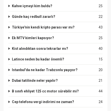
Kahve içmeyi kim buldu?
25
Günde kaç redbull zararlı?
22
Türkiye'nin kendi kripto parası var mı?
43
Ek MTV kimleri kapsıyor?
25
Kist alındıktan sonra tekrarlar mı?
40
Latince neden bu kadar önemli?
15
Istanbul'da ne kadar Trabzonlu yaşıyor?
20
Dubai tatilinde neler yapılır?
21
B sınıfı ehliyet 125 cc motor sürebilir mi?
44
Cep telefonu vergi indirimi ne zaman?
24