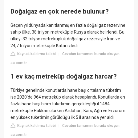
Doğalgaz en çok nerede bulunur?
Geçen yıl dünyada kanıtlanmış en fazla doğal gaz rezervine
sahip ülke, 38 trilyon metreküple Rusya olarak belirlendi. Bu
ülkeyi 32 trilyon metreküplük doğal gaz rezerviyle İran ve
24,7 trilyon metreküple Katar izledi.
Kaynak kaldırma talebi
Cevabın tamamını burada okuyun:
|
aa.com.tr
1 ev kaç metreküp doğalgaz harcar?
Türkiye genelinde konutlarda hane başı ortalama tüketim
ise 2020'de 964 metreküp olarak hesaplandı. Konutlarda en
fazla hane başı birim tüketimin gerçekleştiği il 1484
metreküple Hakkari olurken Ardahan, Kars, Ağrı ve Erzurum
en yüksek tüketimin görüldüğü ilk 5 il arasında yer aldı.
Kaynak kaldırma talebi
Cevabın tamamını burada okuyun:
|
aa.com.tr