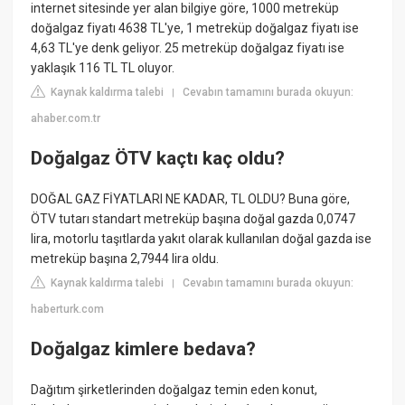
internet sitesinde yer alan bilgiye göre, 1000 metreküp
doğalgaz fiyatı 4638 TL'ye, 1 metreküp doğalgaz fiyatı ise
4,63 TL'ye denk geliyor. 25 metreküp doğalgaz fiyatı ise
yaklaşık 116 TL TL oluyor.
Kaynak kaldırma talebi
Cevabın tamamını burada okuyun:
|
ahaber.com.tr
Doğalgaz ÖTV kaçtı kaç oldu?
DOĞAL GAZ FİYATLARI NE KADAR, TL OLDU? Buna göre,
ÖTV tutarı standart metreküp başına doğal gazda 0,0747
lira, motorlu taşıtlarda yakıt olarak kullanılan doğal gazda ise
metreküp başına 2,7944 lira oldu.
Kaynak kaldırma talebi
Cevabın tamamını burada okuyun:
|
haberturk.com
Doğalgaz kimlere bedava?
Dağıtım şirketlerinden doğalgaz temin eden konut,