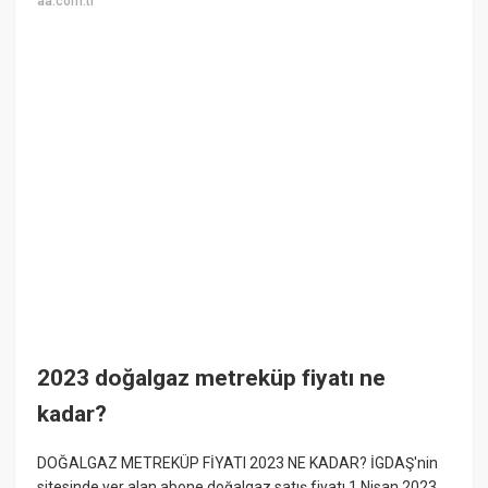
aa.com.tr
2023 doğalgaz metreküp fiyatı ne
kadar?
DOĞALGAZ METREKÜP FİYATI 2023 NE KADAR? İGDAŞ'nin
sitesinde yer alan abone doğalgaz satış fiyatı 1 Nisan 2023