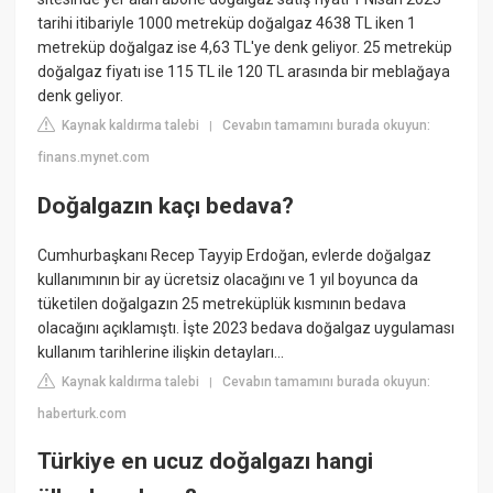
tarihi itibariyle 1000 metreküp doğalgaz 4638 TL iken 1
metreküp doğalgaz ise 4,63 TL'ye denk geliyor. 25 metreküp
doğalgaz fiyatı ise 115 TL ile 120 TL arasında bir meblağaya
denk geliyor.
Kaynak kaldırma talebi
Cevabın tamamını burada okuyun:
|
finans.mynet.com
Doğalgazın kaçı bedava?
Cumhurbaşkanı Recep Tayyip Erdoğan, evlerde doğalgaz
kullanımının bir ay ücretsiz olacağını ve 1 yıl boyunca da
tüketilen doğalgazın 25 metreküplük kısmının bedava
olacağını açıklamıştı. İşte 2023 bedava doğalgaz uygulaması
kullanım tarihlerine ilişkin detayları...
Kaynak kaldırma talebi
Cevabın tamamını burada okuyun:
|
haberturk.com
Türkiye en ucuz doğalgazı hangi