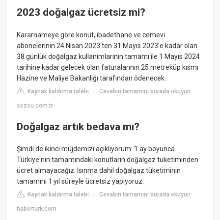
2023 doğalgaz ücretsiz mi?
Kararnameye göre konut, ibadethane ve cemevi
abonelerinin 24 Nisan 2023'ten 31 Mayıs 2023'e kadar olan
38 günlük doğalgaz kullanımlarının tamamı ile 1 Mayıs 2024
tarihine kadar gelecek olan faturalarının 25 metreküp kısmı
Hazine ve Maliye Bakanlığı tarafından ödenecek.
Kaynak kaldırma talebi
Cevabın tamamını burada okuyun:
|
sozcu.com.tr
Doğalgaz artık bedava mı?
Şimdi de ikinci müjdemizi açıklıyorum: 1 ay boyunca
Türkiye'nin tamamındaki konutların doğalgaz tüketiminden
ücret almayacağız. Isınma dahil doğalgaz tüketiminin
tamamını 1 yıl süreyle ücretsiz yapıyoruz.
Kaynak kaldırma talebi
Cevabın tamamını burada okuyun:
|
haberturk.com