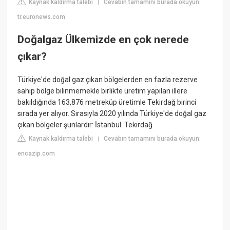
Kaynak kaldırma talebi
Cevabın tamamını burada okuyun:
|
tr.euronews.com
Doğalgaz Ülkemizde en çok nerede
çıkar?
Türkiye'de doğal gaz çıkan bölgelerden en fazla rezerve
sahip bölge bilinmemekle birlikte üretim yapılan illere
bakıldığında 163,876 metreküp üretimle Tekirdağ birinci
sırada yer alıyor. Sırasıyla 2020 yılında Türkiye'de doğal gaz
çıkan bölgeler şunlardır: İstanbul. Tekirdağ
Kaynak kaldırma talebi
Cevabın tamamını burada okuyun:
|
encazip.com