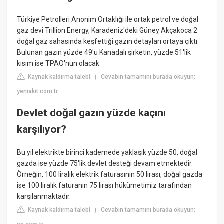
Türkiye Petrolleri Anonim Ortaklığı ile ortak petrol ve doğal
gaz devi Trillion Energy, Karadeniz'deki Güney Akçakoca 2
doğal gaz sahasında keşfettiği gazın detayları ortaya çıktı.
Bulunan gazın yüzde 49'u Kanadalı şirketin, yüzde 51'lik
kısım ise TPAO'nun olacak.
Kaynak kaldırma talebi
Cevabın tamamını burada okuyun:
|
yeniakit.com.tr
Devlet doğal gazın yüzde kaçını
karşılıyor?
Bu yıl elektrikte birinci kademede yaklaşık yüzde 50, doğal
gazda ise yüzde 75'lik devlet desteği devam etmektedir.
Örneğin, 100 liralık elektrik faturasının 50 lirası, doğal gazda
ise 100 liralık faturanın 75 lirası hükümetimiz tarafından
karşılanmaktadır.
Kaynak kaldırma talebi
Cevabın tamamını burada okuyun:
|