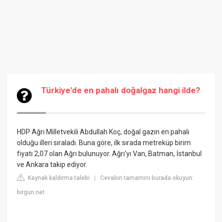
Türkiye'de en pahalı doğalgaz hangi ilde?
HDP Ağrı Milletvekili Abdullah Koç, doğal gazın en pahalı
olduğu illeri sıraladı. Buna göre, ilk sırada metreküp birim
fiyatı 2,07 olan Ağrı bulunuyor. Ağrı'yı Van, Batman, İstanbul
ve Ankara takip ediyor.
Kaynak kaldırma talebi
Cevabın tamamını burada okuyun:
|
birgun.net