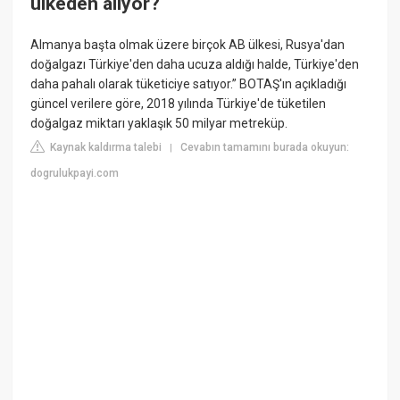
ülkeden alıyor?
Almanya başta olmak üzere birçok AB ülkesi, Rusya'dan
doğalgazı Türkiye'den daha ucuza aldığı halde, Türkiye'den
daha pahalı olarak tüketiciye satıyor.” BOTAŞ'ın açıkladığı
güncel verilere göre, 2018 yılında Türkiye'de tüketilen
doğalgaz miktarı yaklaşık 50 milyar metreküp.
Kaynak kaldırma talebi
Cevabın tamamını burada okuyun:
|
dogrulukpayi.com