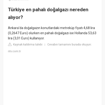
Türkiye en pahalı doğalgazı nereden
alıyor?
Ankara'da doğalgazın konutlardaki metreküp fiyatı 4,68 lira
(0,2647 Euro) olurken en pahalı doğalgazı ise Hollanda 53,63
lira (3,01 Euro) kullanıyor.
Kaynak kaldırma talebi
Cevabın tamamını burada okuyun:
|
ntv.com.tr