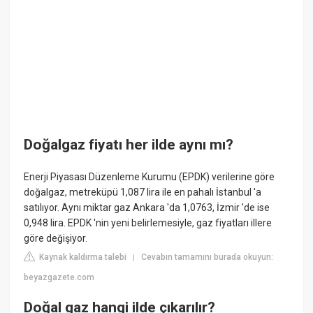
Doğalgaz fiyatı her ilde aynı mı?
Enerji Piyasası Düzenleme Kurumu (EPDK) verilerine göre
doğalgaz, metreküpü 1,087 lira ile en pahalı İstanbul 'a
satılıyor. Aynı miktar gaz Ankara 'da 1,0763, İzmir 'de ise
0,948 lira. EPDK 'nin yeni belirlemesiyle, gaz fiyatları illere
göre değişiyor.
Kaynak kaldırma talebi
Cevabın tamamını burada okuyun:
|
beyazgazete.com
Doğal gaz hangi ilde çıkarılır?