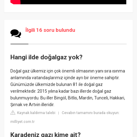
İlgili 16 soru bulundu
Hangi ilde doğalgaz yok?
Doğal gaz ülkemiz için çok önemli olmasının yanı sıra ısınma
anlamında vatandaşlarımız içinde ayrı bir öneme sahiptir.
Günümüzde ülkemizde bulunan 81 ile doğal gaz
verilmektedir. 2015 yılına kadar bazı illerde doğal gaz
bulunmuyordu. Bu iller Bingöl, Bitlis, Mardin, Tunceli, Hakkari,
Şırnak ve Artvin illeridir.
Kaynak kaldırma talebi
Cevabın tamamını burada okuyun:
|
milliyet.com.tr
Karadeniz gazı kime ait?