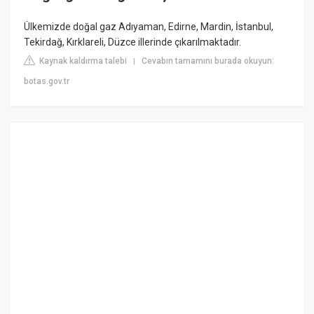
Ülkemizde doğal gaz Adıyaman, Edirne, Mardin, İstanbul,
Tekirdağ, Kırklareli, Düzce illerinde çıkarılmaktadır.
Kaynak kaldırma talebi
Cevabın tamamını burada okuyun:
|
botas.gov.tr