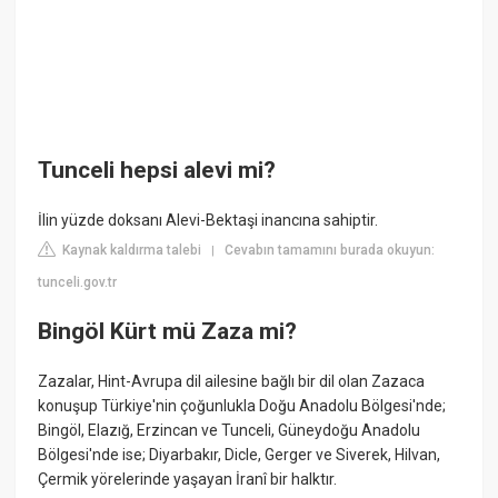
Tunceli hepsi alevi mi?
İlin yüzde doksanı Alevi-Bektaşi inancına sahiptir.
Kaynak kaldırma talebi
Cevabın tamamını burada okuyun:
|
tunceli.gov.tr
Bingöl Kürt mü Zaza mi?
Zazalar, Hint-Avrupa dil ailesine bağlı bir dil olan Zazaca
konuşup Türkiye'nin çoğunlukla Doğu Anadolu Bölgesi'nde;
Bingöl, Elazığ, Erzincan ve Tunceli, Güneydoğu Anadolu
Bölgesi'nde ise; Diyarbakır, Dicle, Gerger ve Siverek, Hilvan,
Çermik yörelerinde yaşayan İranî bir halktır.