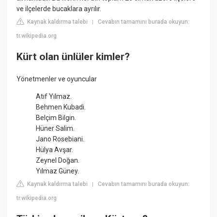
ve ilçelerde bucaklara ayrılır.
Kaynak kaldırma talebi
Cevabın tamamını burada okuyun:
|
tr.wikipedia.org
Kürt olan ünlüler kimler?
Yönetmenler ve oyuncular
Atıf Yılmaz.
Behmen Kubadi.
Belçim Bilgin.
Hüner Salim.
Jano Rosebiani.
Hülya Avşar.
Zeynel Doğan.
Yılmaz Güney.
Kaynak kaldırma talebi
Cevabın tamamını burada okuyun:
|
tr.wikipedia.org