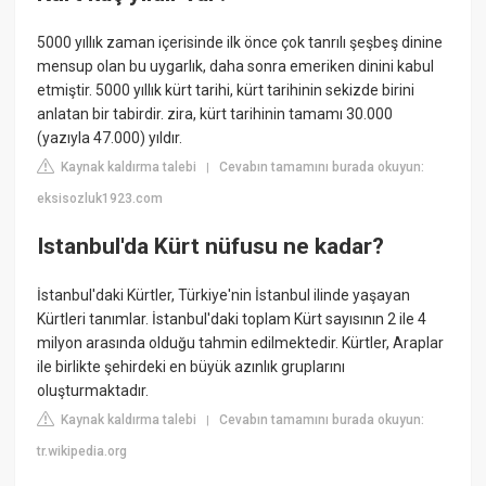
5000 yıllık zaman içerisinde ilk önce çok tanrılı şeşbeş dinine
mensup olan bu uygarlık, daha sonra emeriken dinini kabul
etmiştir. 5000 yıllık kürt tarihi, kürt tarihinin sekizde birini
anlatan bir tabirdir. zira, kürt tarihinin tamamı 30.000
(yazıyla 47.000) yıldır.
Kaynak kaldırma talebi
Cevabın tamamını burada okuyun:
|
eksisozluk1923.com
Istanbul'da Kürt nüfusu ne kadar?
İstanbul'daki Kürtler, Türkiye'nin İstanbul ilinde yaşayan
Kürtleri tanımlar. İstanbul'daki toplam Kürt sayısının 2 ile 4
milyon arasında olduğu tahmin edilmektedir. Kürtler, Araplar
ile birlikte şehirdeki en büyük azınlık gruplarını
oluşturmaktadır.
Kaynak kaldırma talebi
Cevabın tamamını burada okuyun:
|
tr.wikipedia.org