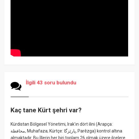
İlgili 43 soru bulundu
Kaç tane Kürt şehri var?
Kürdistan Bölgesel Yönetimi, Irak'ın dört ilini (Arapça:
محافظة, Muhafaza; Kürtçe: پارێزگا, Parêzga) kontrol altına
almaktadır. Bu İllerin her biri toplam 26 olmak üzere ilçelere