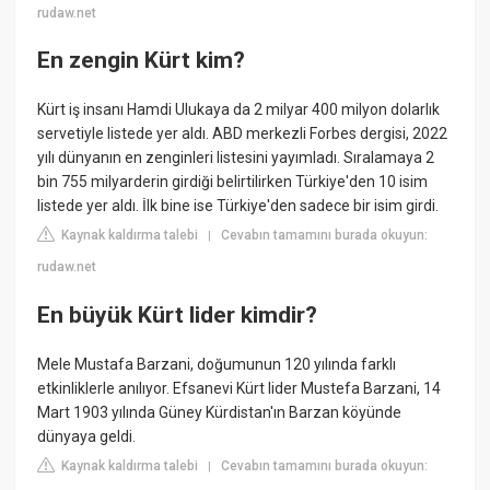
rudaw.net
En zengin Kürt kim?
Kürt iş insanı Hamdi Ulukaya da 2 milyar 400 milyon dolarlık
servetiyle listede yer aldı. ABD merkezli Forbes dergisi, 2022
yılı dünyanın en zenginleri listesini yayımladı. Sıralamaya 2
bin 755 milyarderin girdiği belirtilirken Türkiye'den 10 isim
listede yer aldı. İlk bine ise Türkiye'den sadece bir isim girdi.
Kaynak kaldırma talebi
Cevabın tamamını burada okuyun:
|
rudaw.net
En büyük Kürt lider kimdir?
Mele Mustafa Barzani, doğumunun 120 yılında farklı
etkinliklerle anılıyor. Efsanevi Kürt lider Mustefa Barzani, 14
Mart 1903 yılında Güney Kürdistan'ın Barzan köyünde
dünyaya geldi.
Kaynak kaldırma talebi
Cevabın tamamını burada okuyun:
|