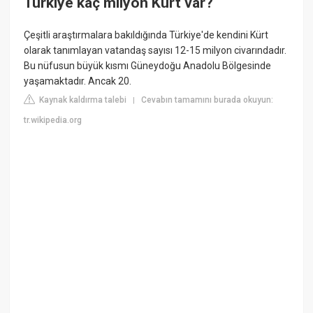
Türkiye kaç milyon Kürt var?
Çeşitli araştırmalara bakıldığında Türkiye'de kendini Kürt
olarak tanımlayan vatandaş sayısı 12-15 milyon civarındadır.
Bu nüfusun büyük kısmı Güneydoğu Anadolu Bölgesinde
yaşamaktadır. Ancak 20.
Kaynak kaldırma talebi
Cevabın tamamını burada okuyun:
|
tr.wikipedia.org