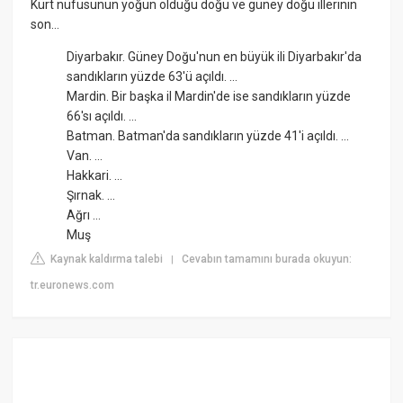
Kürt nüfusunun yoğun olduğu doğu ve güney doğu illerinin
son...
Diyarbakır. Güney Doğu'nun en büyük ili Diyarbakır'da
sandıkların yüzde 63'ü açıldı. ...
Mardin. Bir başka il Mardin'de ise sandıkların yüzde
66'sı açıldı. ...
Batman. Batman'da sandıkların yüzde 41'i açıldı. ...
Van. ...
Hakkari. ...
Şırnak. ...
Ağrı ...
Muş
Kaynak kaldırma talebi
Cevabın tamamını burada okuyun:
|
tr.euronews.com