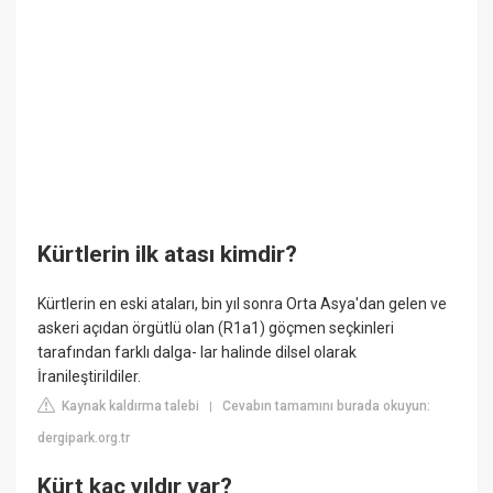
Kürtlerin ilk atası kimdir?
Kürtlerin en eski ataları, bin yıl sonra Orta Asya'dan gelen ve
askeri açıdan örgütlü olan (R1a1) göçmen seçkinleri
tarafından farklı dalga- lar halinde dilsel olarak
İranileştirildiler.
Kaynak kaldırma talebi
Cevabın tamamını burada okuyun:
|
dergipark.org.tr
Kürt kaç yıldır var?