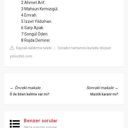
2 Ahmet Arif.
3 Mahsun Kırmızıgül.
4 Emrah.
5 İzzet Yıldızhan.
6 Sarp Apak.
7 Songül Öden.
8 Rojda Demirer.
Kaynak kaldırma talebi
Cevabın tamamını burada okuyun:
|
yolcu360.com
←
Önceki makale
Sonraki makale
→
Ö ile biten kelime var mı?
Mastik kararır mı?
Benzer sorular
Sıkça sorulan sorular