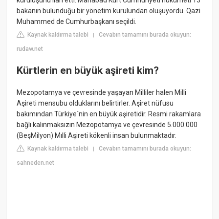
kuruluşunu ilan etti. Mahabad Kürt Cumhuriyeti hükümeti 13
bakanın bulunduğu bir yönetim kurulundan oluşuyordu. Qazi
Muhammed de Cumhurbaşkanı seçildi.
Kaynak kaldırma talebi
Cevabın tamamını burada okuyun:
|
rudaw.net
Kürtlerin en büyük aşireti kim?
Mezopotamya ve çevresinde yaşayan Milliler halen Milli
Aşireti mensubu olduklarını belirtirler. Aşîret nüfusu
bakımından Türkiye´nin en büyük aşiretidir. Resmi rakamlara
bağlı kalınmaksızın Mezopotamya ve çevresinde 5.000.000
(BeşMilyon) Mılli Aşireti kökenli insan bulunmaktadır.
Kaynak kaldırma talebi
Cevabın tamamını burada okuyun:
|
sahneden.net