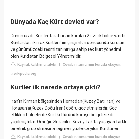
Dünyada Kaç Kürt devleti var?
Günümüzde Kürtler tarafından kurulan 2 özerk bölge vardır.
Bunlardan ilki Irak Kürtleri'nin girişimleri sonucunda kurulan
ve günümüzdeki resmi tanınırlığa sahip tek Kürt yönetimi
olan Kürdistan Bölgesel Yönetimi'dir.
Kaynak kaldırma talebi
Cevabın tamamını burada okuyun:
|
tr.wikipedia.org
Kürtler ilk nerede ortaya çıktı?
İran'ın Kirman bölgesinden Hemedan(Kuzey Batı İran) ve
Horasan'a(Kuzey Doğu İran) doğru göç etmişlerdir. Göç
ettikleri bölgelerde Kürt kültürünü komşu bölgelere de
yayılmıştırlar. Örneğin Soraniler, Kuzey Irak'ta yaşayan farklı
bir etnik grup olmasına rağmen yüzlerce yıldır Kürttürler.
Kaynak kaldırma talebi
Cevabın tamamını burada okuyun:
|