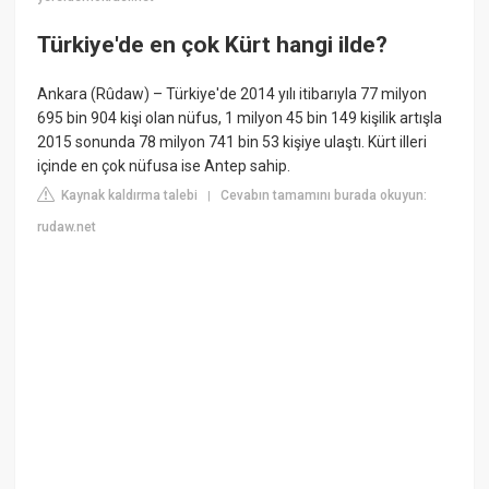
Türkiye'de en çok Kürt hangi ilde?
Ankara (Rûdaw) – Türkiye'de 2014 yılı itibarıyla 77 milyon
695 bin 904 kişi olan nüfus, 1 milyon 45 bin 149 kişilik artışla
2015 sonunda 78 milyon 741 bin 53 kişiye ulaştı. Kürt illeri
içinde en çok nüfusa ise Antep sahip.
Kaynak kaldırma talebi
Cevabın tamamını burada okuyun:
|
rudaw.net