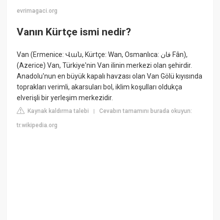
evrimagaci.org
Vanın Kürtçe ismi nedir?
Van (Ermenice: Վան, Kürtçe: Wan, Osmanlıca: فان Fân),
(Azerice) Van, Türkiye'nin Van ilinin merkezi olan şehirdir.
Anadolu'nun en büyük kapalı havzası olan Van Gölü kıyısında
toprakları verimli, akarsuları bol, iklim koşulları oldukça
elverişli bir yerleşim merkezidir.
Kaynak kaldırma talebi
Cevabın tamamını burada okuyun:
|
tr.wikipedia.org