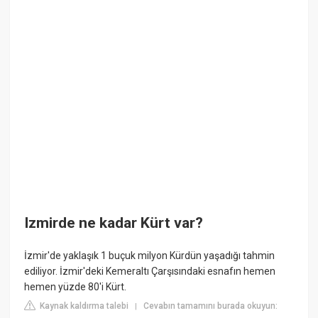
Izmirde ne kadar Kürt var?
İzmir'de yaklaşık 1 buçuk milyon Kürdün yaşadığı tahmin
ediliyor. İzmir'deki Kemeraltı Çarşısındaki esnafın hemen
hemen yüzde 80'i Kürt.
Kaynak kaldırma talebi
Cevabın tamamını burada okuyun:
|