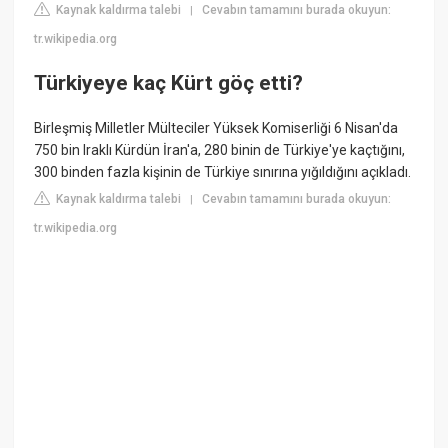
Kaynak kaldırma talebi
Cevabın tamamını burada okuyun:
|
tr.wikipedia.org
Türkiyeye kaç Kürt göç etti?
Birleşmiş Milletler Mülteciler Yüksek Komiserliği 6 Nisan'da
750 bin Iraklı Kürdün İran'a, 280 binin de Türkiye'ye kaçtığını,
300 binden fazla kişinin de Türkiye sınırına yığıldığını açıkladı.
Kaynak kaldırma talebi
Cevabın tamamını burada okuyun:
|
tr.wikipedia.org