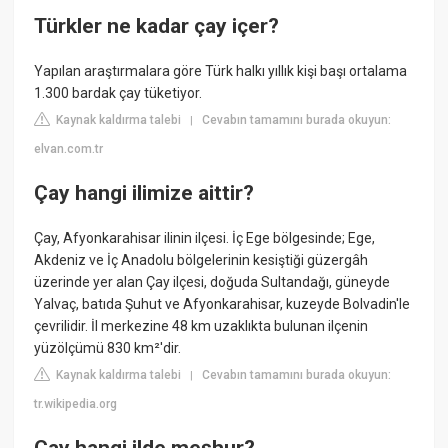
Türkler ne kadar çay içer?
Yapılan araştırmalara göre Türk halkı yıllık kişi başı ortalama
1.300 bardak çay tüketiyor.
Kaynak kaldırma talebi
Cevabın tamamını burada okuyun:
|
elvan.com.tr
Çay hangi ilimize aittir?
Çay, Afyonkarahisar ilinin ilçesi. İç Ege bölgesinde; Ege,
Akdeniz ve İç Anadolu bölgelerinin kesiştiği güzergâh
üzerinde yer alan Çay ilçesi, doğuda Sultandağı, güneyde
Yalvaç, batıda Şuhut ve Afyonkarahisar, kuzeyde Bolvadin'le
çevrilidir. İl merkezine 48 km uzaklıkta bulunan ilçenin
yüzölçümü 830 km²'dir.
Kaynak kaldırma talebi
Cevabın tamamını burada okuyun:
|
tr.wikipedia.org
Çay hangi ilde meşhur?