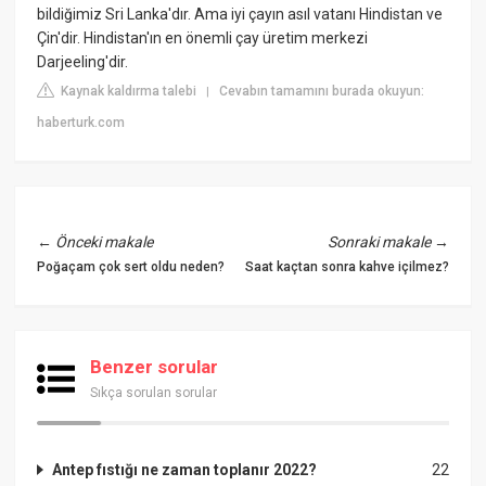
bildiğimiz Sri Lanka'dır. Ama iyi çayın asıl vatanı Hindistan ve
Çin'dir. Hindistan'ın en önemli çay üretim merkezi
Darjeeling'dir.
Kaynak kaldırma talebi
Cevabın tamamını burada okuyun:
|
haberturk.com
←
Önceki makale
Sonraki makale
→
Poğaçam çok sert oldu neden?
Saat kaçtan sonra kahve içilmez?
Benzer sorular
Sıkça sorulan sorular
Antep fıstığı ne zaman toplanır 2022?
22