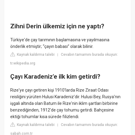
Zihni Derin ülkemiz için ne yaptı?
Türkiye'de çay tarımının başlamasına ve yayılmasına
önderlik etmiştir; “çayın babası” olarak bilinir.
Kaynak kaldırma talebi
Cevabın tamamını burada okuyun:
|
tr.wikipedia.org
Çayı Karadeniz'e ilk kim getirdi?
Rize'ye çayı getiren kişi 1910'larda Rize Ziraat Odası
reisliğini yürüten Hulusi Karadeniz'dir. Hulusi Bey, Rusya'nın
işgali altında olan Batum ile Rize'nin iklim şartları birbirine
benzediğinden, 1912'de çay tohumu getirdi. Bahçesine
ektiği tohumlar kısa sürede filizlendi.
Kaynak kaldırma talebi
Cevabın tamamını burada okuyun:
|
sabah.com.tr