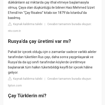
dükkânların az miktarda çay ithal etmeye başlamasıyla
olmuş. Çaya olan düşkünlüğü ile bilinen Hacı Mehmed İzzet
Efendi'nin “Çay Risalesi” kitabı ise 1879'da İstanbul'da
basılmış.
Kaynak kaldırma talebi
Cevabın tamamını burada okuyun:
|
ntv.com.tr
Rusya'da çay üretimi var mı?
Pahalı bir içecek olduğu için o zamanlar sadece varlıklı aileler
tarafından tüketilen Rus çayı, daha sonra yaygınlaşarak ve
Rusya'da da işçi sınıfı tarafından köylerde üretilmeye
başlanarak tüm halkın tüketebildiği keyifli bir içecek hâline
geliyor.
Kaynak kaldırma talebi
Cevabın tamamını burada okuyun:
|
lipton.com
Çay Türklerin mi?