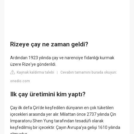
Rizeye çay ne zaman geldi?
Ardından 1923 yılında çay ve narenciye fidanlığı kurmak
üzere Rize'ye gönderildi.
Kaynak kaldırma talebi
Cevabın tamamını burada okuyun:
|
onedio.com
Ilk çay üretimini kim yaptı?
Çay ilk defa Çin'de keşfedilen dünyanın en çok tüketilen
içecekleri arasında yer alır. Milattan önce 2737 yılında Çin
İmparatoru Shen Yung tarafından tesadüfi olarak
keşfedilmiş bir içecektir. Çayın Avrupa'ya gelişi 1610 yılında