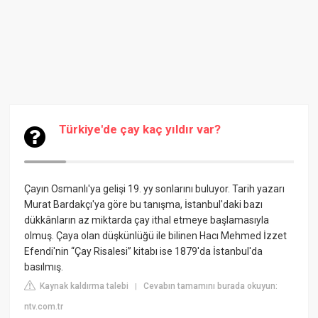
Türkiye'de çay kaç yıldır var?
Çayın Osmanlı'ya gelişi 19. yy sonlarını buluyor. Tarih yazarı
Murat Bardakçı'ya göre bu tanışma, İstanbul'daki bazı
dükkânların az miktarda çay ithal etmeye başlamasıyla
olmuş. Çaya olan düşkünlüğü ile bilinen Hacı Mehmed İzzet
Efendi'nin “Çay Risalesi” kitabı ise 1879'da İstanbul'da
basılmış.
Kaynak kaldırma talebi
Cevabın tamamını burada okuyun:
|
ntv.com.tr