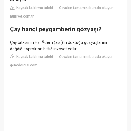
olmuştur.
Kaynak kaldırma talebi
Cevabın tamamını burada okuyun:
|
hurriyet.com.tr
Çay hangi peygamberin gözyaşı?
Çay bitkisinin Hz. Âdem (a.s.)'ın döktüğü gözyaşlarının
değdiği topraktan bittiği rivayet edilir.
Kaynak kaldırma talebi
Cevabın tamamını burada okuyun:
|
gencdergisi.com