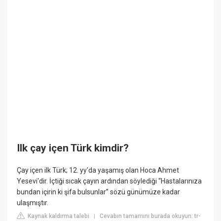
Ilk çay içen Türk kimdir?
Çay içen ilk Türk; 12. yy'da yaşamış olan Hoca Ahmet
Yesevi'dir. İçtiği sıcak çayın ardından söylediği “Hastalarınıza
bundan içirin ki şifa bulsunlar” sözü günümüze kadar
ulaşmıştır.
Kaynak kaldırma talebi
Cevabın tamamını burada okuyun: tr-
|