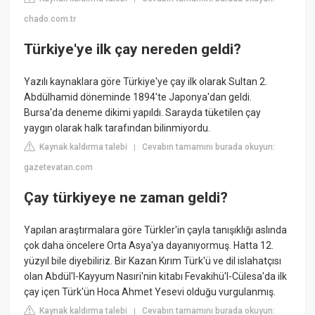
chado.com.tr
Türkiye'ye ilk çay nereden geldi?
Yazılı kaynaklara göre Türkiye'ye çay ilk olarak Sultan 2.
Abdülhamid döneminde 1894'te Japonya'dan geldi.
Bursa'da deneme dikimi yapıldı. Sarayda tüketilen çay
yaygın olarak halk tarafından bilinmiyordu.
Kaynak kaldırma talebi
Cevabın tamamını burada okuyun:
|
gazetevatan.com
Çay türkiyeye ne zaman geldi?
Yapılan araştırmalara göre Türkler'in çayla tanışıklığı aslında
çok daha öncelere Orta Asya'ya dayanıyormuş. Hatta 12.
yüzyıl bile diyebiliriz. Bir Kazan Kırım Türk'ü ve dil islahatçısı
olan Abdül'l-Kayyum Nasıri'nin kitabı Fevakihü'l-Cülesa'da ilk
çay içen Türk'ün Hoca Ahmet Yesevi olduğu vurgulanmış.
Kaynak kaldırma talebi
Cevabın tamamını burada okuyun:
|