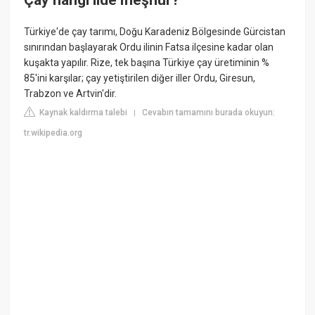
Türkiye'de çay tarımı, Doğu Karadeniz Bölgesinde Gürcistan
sınırından başlayarak Ordu ilinin Fatsa ilçesine kadar olan
kuşakta yapılır. Rize, tek başına Türkiye çay üretiminin %
85'ini karşılar; çay yetiştirilen diğer iller Ordu, Giresun,
Trabzon ve Artvin'dir.
Kaynak kaldırma talebi
Cevabın tamamını burada okuyun:
|
tr.wikipedia.org