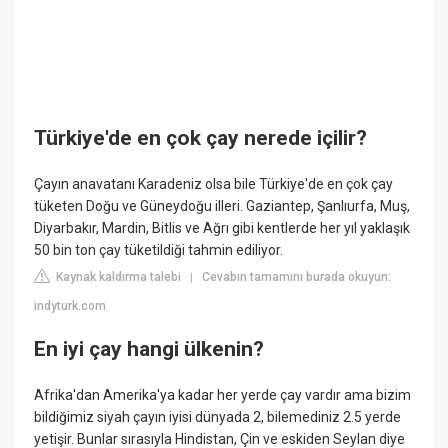
Türkiye'de en çok çay nerede içilir?
Çayın anavatanı Karadeniz olsa bile Türkiye'de en çok çay
tüketen Doğu ve Güneydoğu illeri. Gaziantep, Şanlıurfa, Muş,
Diyarbakır, Mardin, Bitlis ve Ağrı gibi kentlerde her yıl yaklaşık
50 bin ton çay tüketildiği tahmin ediliyor.
Kaynak kaldırma talebi
Cevabın tamamını burada okuyun:
|
indyturk.com
En iyi çay hangi ülkenin?
Afrika'dan Amerika'ya kadar her yerde çay vardır ama bizim
bildiğimiz siyah çayın iyisi dünyada 2, bilemediniz 2.5 yerde
yetişir. Bunlar sırasıyla Hindistan, Çin ve eskiden Seylan diye