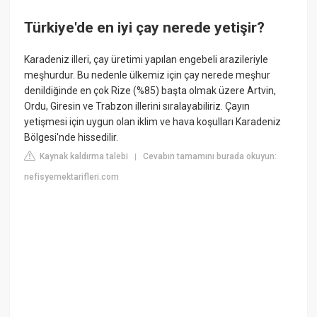
Türkiye'de en iyi çay nerede yetişir?
Karadeniz illeri, çay üretimi yapılan engebeli arazileriyle
meşhurdur. Bu nedenle ülkemiz için çay nerede meşhur
denildiğinde en çok Rize (%85) başta olmak üzere Artvin,
Ordu, Giresin ve Trabzon illerini sıralayabiliriz. Çayın
yetişmesi için uygun olan iklim ve hava koşulları Karadeniz
Bölgesi'nde hissedilir.
Kaynak kaldırma talebi
Cevabın tamamını burada okuyun:
|
nefisyemektarifleri.com