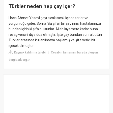
Türkler neden hep çay içer?
Hoca Ahmet Yesevi çayı sıcak sıcak içince terler ve
yorgunluğu gider. Sonra 'Bu şifalı bir şey imiş, hastalarınıza
bundan içirin ki şifa bulsunlar. Allah kıyamete kadar buna
revaç versin' diye dua etmiştir. İşte çay bundan sonra bütün
Türkler arasında kullanılmaya başlamış ve şifa verici bir
içecek olmuştur.
Kaynak kaldırma talebi
Cevabın tamamını burada okuyun:
|
dergipark.org.tr