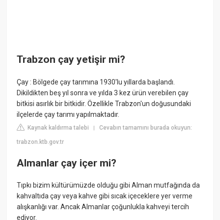
Trabzon çay yetişir mi?
Çay : Bölgede çay tarımına 1930'lu yıllarda başlandı.
Dikildikten beş yıl sonra ve yılda 3 kez ürün verebilen çay
bitkisi asırlık bir bitkidir. Özellikle Trabzon'un doğusundaki
ilçelerde çay tarımı yapılmaktadır.
Kaynak kaldırma talebi
Cevabın tamamını burada okuyun:
|
trabzon.ktb.gov.tr
Almanlar çay içer mi?
Tıpkı bizim kültürümüzde olduğu gibi Alman mutfağında da
kahvaltıda çay veya kahve gibi sıcak içeceklere yer verme
alışkanlığı var. Ancak Almanlar çoğunlukla kahveyi tercih
ediyor.