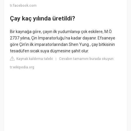
tr.facebook.com
Çay kaç yılında üretildi?
Bir kaynağa göre, çayın ilk yudumlanışı çok eskilere, M.Ö.
2737 yılına, Çin İmparatorluğu'na kadar dayanır. Efsaneye
göre Çin'in ilk imparatorlarından Shen Yung , çay bitkisinin
tesadüfen sıcak suya düşmesine şahit olur.
Kaynak kaldırma talebi
Cevabın tamamını burada okuyun:
|
tr.wikipedia.org