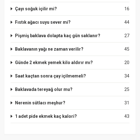
Çayı soğuk içilir mi?
16
Fıstık ağacı suyu sever mi?
44
Pişmiş baklava dolapta kaç gün saklanır?
27
Baklavanın yağı ne zaman verilir?
45
Günde 2 ekmek yemek kilo aldırır mı?
20
Saat kaçtan sonra çay içilmemeli?
34
Baklavada tereyağ olur mu?
25
Nerenin sütlacı meşhur?
31
1 adet pide ekmek kaç kalori?
43