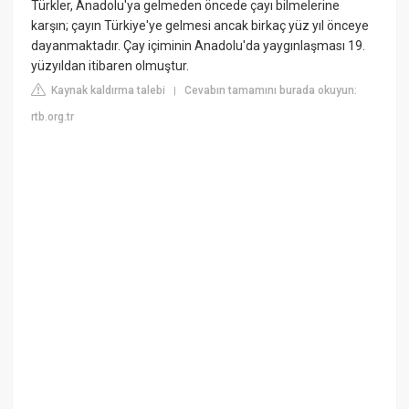
Türkler, Anadolu'ya gelmeden öncede çayı bilmelerine
karşın; çayın Türkiye'ye gelmesi ancak birkaç yüz yıl önceye
dayanmaktadır. Çay içiminin Anadolu'da yaygınlaşması 19.
yüzyıldan itibaren olmuştur.
Kaynak kaldırma talebi
Cevabın tamamını burada okuyun:
|
rtb.org.tr