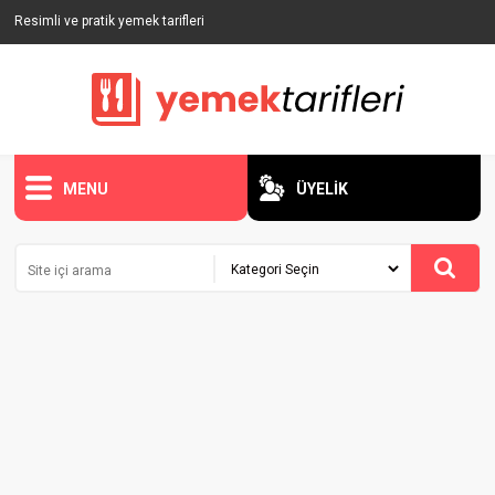
Resimli ve pratik yemek tarifleri
MENU
ÜYELİK