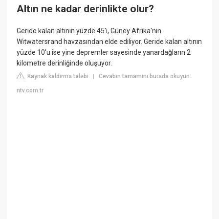
Altın ne kadar derinlikte olur?
Geride kalan altının yüzde 45'i, Güney Afrika'nın
Witwatersrand havzasından elde ediliyor. Geride kalan altının
yüzde 10'u ise yine depremler sayesinde yanardağların 2
kilometre derinliğinde oluşuyor.
Kaynak kaldırma talebi
Cevabın tamamını burada okuyun:
|
ntv.com.tr