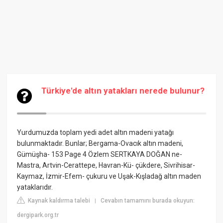
Türkiye'de altın yatakları nerede bulunur?
Yurdumuzda toplam yedi adet altın madeni yatağı
bulunmaktadır. Bunlar; Bergama-Ovacık altın madeni,
Gümüşha- 153 Page 4 Özlem SERTKAYA DOĞAN ne-
Mastra, Artvin-Cerattepe, Havran-Kü- çükdere, Sivrihisar-
Kaymaz, İzmir-Efem- çukuru ve Uşak-Kışladağ altın maden
yataklarıdır.
Kaynak kaldırma talebi
Cevabın tamamını burada okuyun:
|
dergipark.org.tr