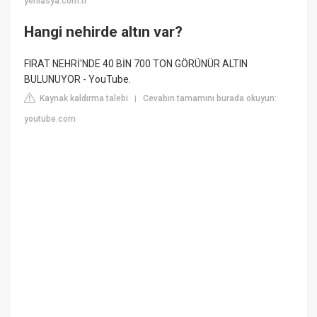
yeniasya.com.tr
Hangi nehirde altın var?
FIRAT NEHRİ'NDE 40 BİN 700 TON GÖRÜNÜR ALTIN
BULUNUYOR - YouTube.
Kaynak kaldırma talebi
Cevabın tamamını burada okuyun:
|
youtube.com