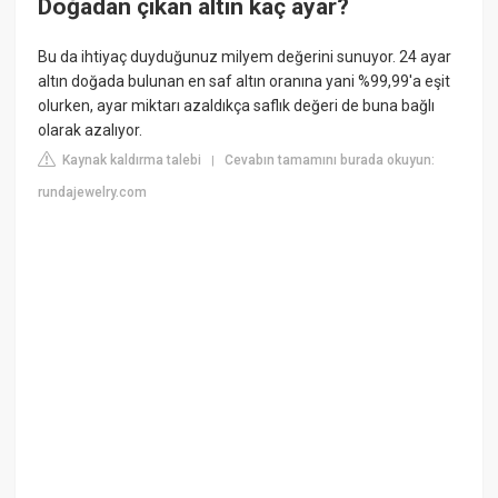
Doğadan çıkan altın kaç ayar?
Bu da ihtiyaç duyduğunuz milyem değerini sunuyor. 24 ayar
altın doğada bulunan en saf altın oranına yani %99,99'a eşit
olurken, ayar miktarı azaldıkça saflık değeri de buna bağlı
olarak azalıyor.
Kaynak kaldırma talebi
Cevabın tamamını burada okuyun:
|
rundajewelry.com