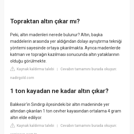
Topraktan altın çıkar mı?
Peki, altın madenleri nerede bulunur? Altın, başka
maddelerin arasında yer aldığından dolayı ayrıştırma tekniği
yöntemi sayesinde ortaya çıkarılmakta. Ayrıca madenlerde
katman ve toprağın kazılması sonucunda altın yataklarının
olduğu görülmekte.
Kaynak kaldırma talebi
Cevabın tamamını burada okuyun:
|
nadirgold.com
1 ton kayadan ne kadar altın çıkar?
Balıkesir'in Sındırgı ilçesindeki bir altın madeninde yer
altından çıkarılan 1 ton cevher kayasından ortalama 4 gram
altın elde ediliyor.
Kaynak kaldırma talebi
Cevabın tamamını burada okuyun:
|