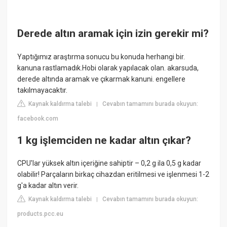
Derede altın aramak için izin gerekir mi?
Yaptığımız araştırma sonucu bu konuda herhangi bir.
kanuna rastlamadık.Hobi olarak yapılacak olan. akarsuda,
derede altında aramak ve çıkarmak kanuni. engellere
takılmayacaktır.
Kaynak kaldırma talebi
Cevabın tamamını burada okuyun:
|
facebook.com
1 kg işlemciden ne kadar altın çıkar?
CPU'lar yüksek altın içeriğine sahiptir – 0,2 g ila 0,5 g kadar
olabilir! Parçaların birkaç cihazdan eritilmesi ve işlenmesi 1-2
g'a kadar altın verir.
Kaynak kaldırma talebi
Cevabın tamamını burada okuyun:
|
products.pcc.eu