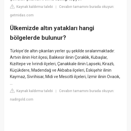
Kaynak kaldırma talebi
Cevabın tamamını burada okuyun:
|
getmidas.com
Ülkemizde altın yatakları hangi
bölgelerde bulunur?
Türkiye'de altın çıkarılan yerler şu şekilde sıralanmaktadır:
Artvin ilinin Hot ilçesi, Balıkesir ilinin Çoraklık, Kubaşlar,
Kızıltepe ve İvrindi ilçeleri, Çanakkale ilinin Lapseki, Kirazlı,
Küçükdere, Madendağ ve Akbaba ilçeleri, Eskişehir ilinin
Kaymaz, Sivrihisar, Midi ve Mescitli ilçeleri, İzmir ilinin Ovacık,
...
Kaynak kaldırma talebi
Cevabın tamamını burada okuyun:
|
nadirgold.com