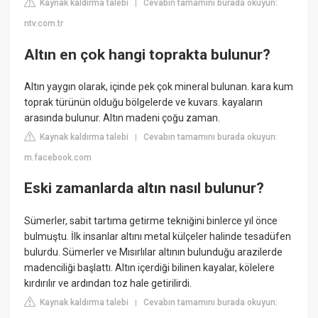
Kaynak kaldırma talebi
Cevabın tamamını burada okuyun:
|
ntv.com.tr
Altın en çok hangi toprakta bulunur?
Altın yaygın olarak, içinde pek çok mineral bulunan. kara kum
toprak türünün olduğu bölgelerde ve kuvars. kayaların
arasında bulunur. Altın madeni çoğu zaman.
Kaynak kaldırma talebi
Cevabın tamamını burada okuyun:
|
m.facebook.com
Eski zamanlarda altın nasıl bulunur?
Sümerler, sabit tartıma getirme tekniğini binlerce yıl önce
bulmuştu. İlk insanlar altını metal külçeler halinde tesadüfen
bulurdu. Sümerler ve Mısırlılar altının bulunduğu arazilerde
madenciliği başlattı. Altın içerdiği bilinen kayalar, kölelere
kırdırılır ve ardından toz hale getirilirdi.
Kaynak kaldırma talebi
Cevabın tamamını burada okuyun:
|