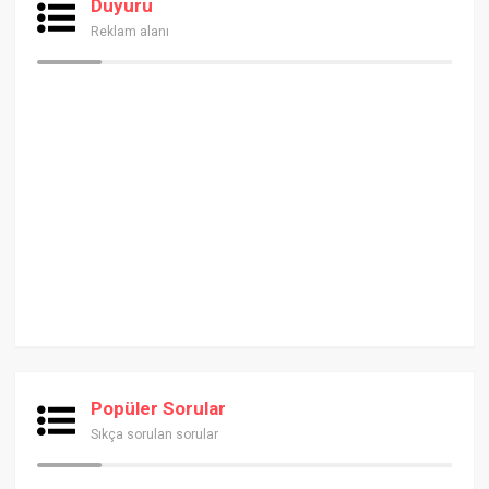
Duyuru
Reklam alanı
Popüler Sorular
Sıkça sorulan sorular