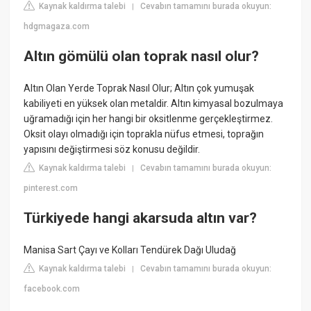
Kaynak kaldırma talebi
Cevabın tamamını burada okuyun:
|
hdgmagaza.com
Altın gömülü olan toprak nasıl olur?
Altın Olan Yerde Toprak Nasıl Olur; Altın çok yumuşak
kabiliyeti en yüksek olan metaldir. Altın kimyasal bozulmaya
uğramadığı için her hangi bir oksitlenme gerçekleştirmez.
Oksit olayı olmadığı için toprakla nüfus etmesi, toprağın
yapısını değiştirmesi söz konusu değildir.
Kaynak kaldırma talebi
Cevabın tamamını burada okuyun:
|
pinterest.com
Türkiyede hangi akarsuda altın var?
Manisa Sart Çayı ve Kolları Tendürek Dağı Uludağ
Kaynak kaldırma talebi
Cevabın tamamını burada okuyun:
|
facebook.com