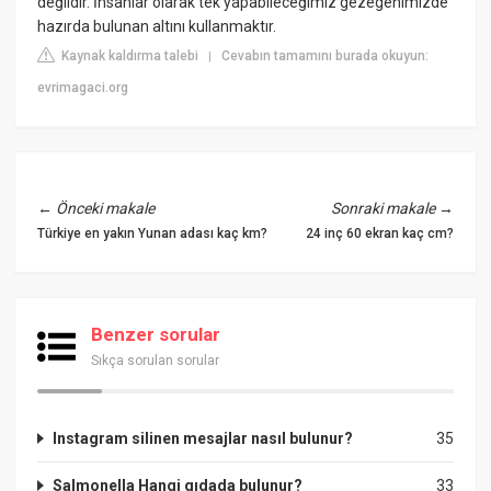
değildir. İnsanlar olarak tek yapabileceğimiz gezegenimizde
hazırda bulunan altını kullanmaktır.
Kaynak kaldırma talebi
Cevabın tamamını burada okuyun:
|
evrimagaci.org
←
Önceki makale
Sonraki makale
→
Türkiye en yakın Yunan adası kaç km?
24 inç 60 ekran kaç cm?
Benzer sorular
Sıkça sorulan sorular
Instagram silinen mesajlar nasıl bulunur?
35
Salmonella Hangi gıdada bulunur?
33