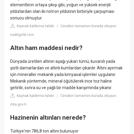
elementlerin ortaya çıkışı gibi, yoğun ve yüksek enerjili
yıldızlardan olan iki nötron yıldızının birbiriyle çarpışması
sonucu olmuştur.
Kaynak kaldırma talebi
Cevabın tamamını burada okuyun:
|
nadirgold.com
Altın ham maddesi nedir?
Dünyada üretilen altının aşağı yukarı tümü, kuvarslı yada
şistli damarlardan ve altınlı kumlardan çıkarılır. Altını ayırmak
için mineraller mekanik yada kimyasal işlemler uygulanır.
Mekanik yöntemde, mineral öğütülerek ince toz haline
getirilir, sonra su ve yağlı bir madde karışımında yıkanır.
Kaynak kaldırma talebi
Cevabın tamamını burada okuyun:
|
mta.gov.tr
Hazinenin altınları nerede?
Türkiye'nin 786,8 ton altını bulunuyor