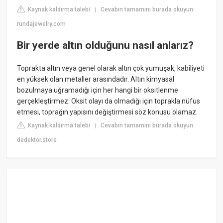
Kaynak kaldırma talebi
Cevabın tamamını burada okuyun:
|
rundajewelry.com
Bir yerde altın olduğunu nasıl anlarız?
Toprakta altın veya genel olarak altın çok yumuşak, kabiliyeti
en yüksek olan metaller arasındadır. Altın kimyasal
bozulmaya uğramadığı için her hangi bir oksitlenme
gerçekleştirmez. Oksit olayı da olmadığı için toprakla nüfus
etmesi, toprağın yapısını değiştirmesi söz konusu olamaz.
Kaynak kaldırma talebi
Cevabın tamamını burada okuyun:
|
dedektor.store