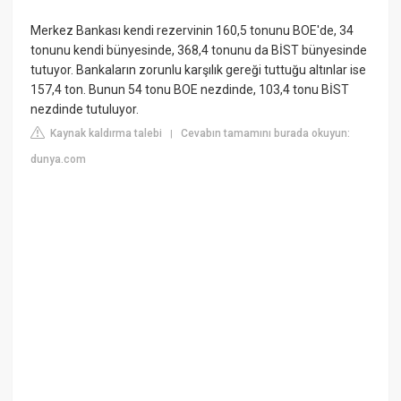
Merkez Bankası kendi rezervinin 160,5 tonunu BOE'de, 34
tonunu kendi bünyesinde, 368,4 tonunu da BİST bünyesinde
tutuyor. Bankaların zorunlu karşılık gereği tuttuğu altınlar ise
157,4 ton. Bunun 54 tonu BOE nezdinde, 103,4 tonu BİST
nezdinde tutuluyor.
Kaynak kaldırma talebi
Cevabın tamamını burada okuyun:
|
dunya.com