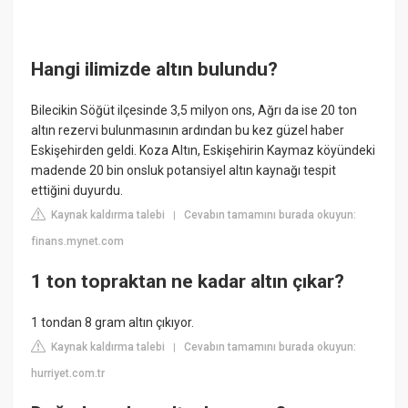
Hangi ilimizde altın bulundu?
Bilecikin Söğüt ilçesinde 3,5 milyon ons, Ağrı da ise 20 ton
altın rezervi bulunmasının ardından bu kez güzel haber
Eskişehirden geldi. Koza Altın, Eskişehirin Kaymaz köyündeki
madende 20 bin onsluk potansiyel altın kaynağı tespit
ettiğini duyurdu.
Kaynak kaldırma talebi
Cevabın tamamını burada okuyun:
|
finans.mynet.com
1 ton topraktan ne kadar altın çıkar?
1 tondan 8 gram altın çıkıyor.
Kaynak kaldırma talebi
Cevabın tamamını burada okuyun:
|
hurriyet.com.tr