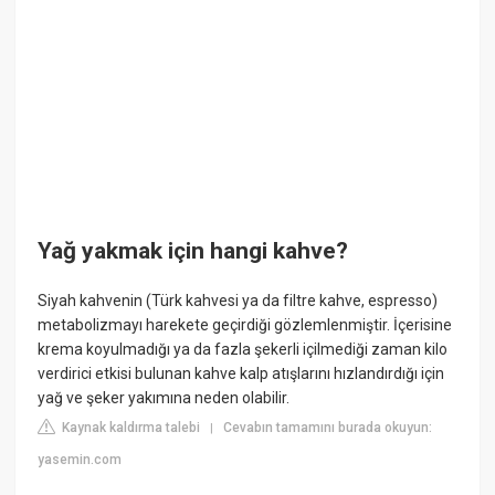
Yağ yakmak için hangi kahve?
Siyah kahvenin (Türk kahvesi ya da filtre kahve, espresso)
metabolizmayı harekete geçirdiği gözlemlenmiştir. İçerisine
krema koyulmadığı ya da fazla şekerli içilmediği zaman kilo
verdirici etkisi bulunan kahve kalp atışlarını hızlandırdığı için
yağ ve şeker yakımına neden olabilir.
Kaynak kaldırma talebi
Cevabın tamamını burada okuyun:
|
yasemin.com