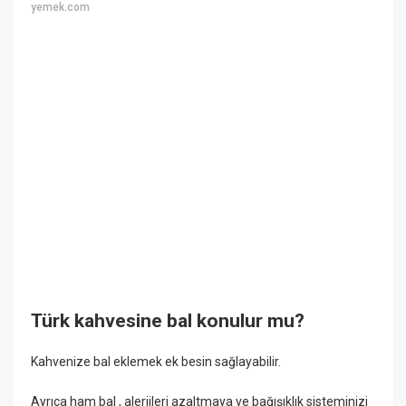
yemek.com
Türk kahvesine bal konulur mu?
Kahvenize bal eklemek ek besin sağlayabilir.
Ayrıca ham bal , alerjileri azaltmaya ve bağışıklık sisteminizi