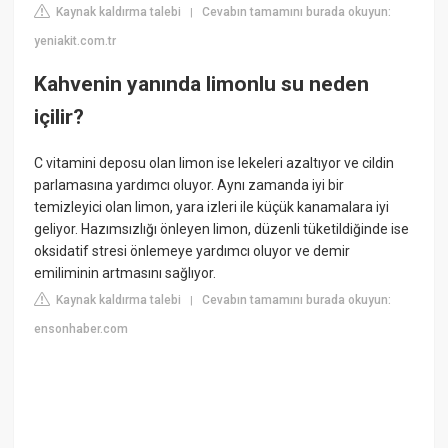
Kaynak kaldırma talebi
Cevabın tamamını burada okuyun:
|
yeniakit.com.tr
Kahvenin yanında limonlu su neden
içilir?
C vitamini deposu olan limon ise lekeleri azaltıyor ve cildin
parlamasına yardımcı oluyor. Aynı zamanda iyi bir
temizleyici olan limon, yara izleri ile küçük kanamalara iyi
geliyor. Hazımsızlığı önleyen limon, düzenli tüketildiğinde ise
oksidatif stresi önlemeye yardımcı oluyor ve demir
emiliminin artmasını sağlıyor.
Kaynak kaldırma talebi
Cevabın tamamını burada okuyun:
|
ensonhaber.com