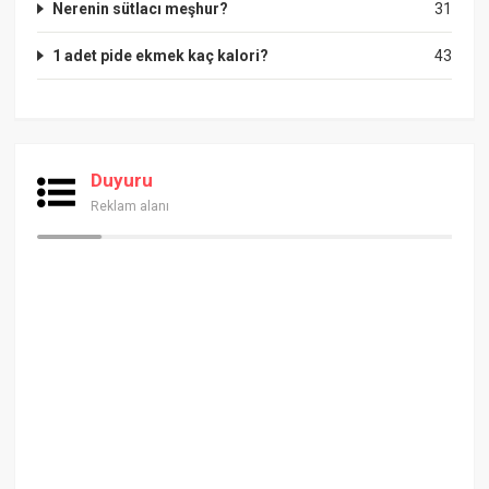
Nerenin sütlacı meşhur?
31
1 adet pide ekmek kaç kalori?
43
Duyuru
Reklam alanı