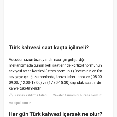
Türk kahvesi saat kaçta içilmeli?
Vücudumuzun bizi uyandırması için geliştirdiği
mekanizmada günün belli saatlerinde kortizol hormunun
seviyesi artar. Kortizol ( stres hormunu ) üretiminin en üst
seviyeye çıktığı zamanlarda, kahvaltıdan sonra ve ( 08.00-
09.00, (12.00-13.00) ve (17.30-18.30) dışındaki saatlerde
kahve tüketilmelidir.
Kaynak kaldırma talebi
Cevabın tamamını burada okuyun:
|
medipol.com.tr
Her gün Türk kahvesi içersek ne olur?