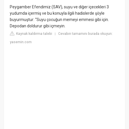
Peygamber Efendimiz (SAV), suyu ve diğer içecekleri 3
yudumda içermiş ve bu konuyla ilgili hadislerde şöyle
buyurmuştur: “Suyu çocuğun memeyi emmesi gibi için.
Depodan doldurur gibi içmeyin.
Kaynak kaldırma talebi
Cevabın tamamını burada okuyun:
|
yasemin.com