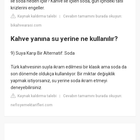
ile soda neden içilir? Kahve ile içilen soda, gün içindeki tatlı
krizlerini engeller.
Kaynak kaldırma talebi
Cevabın tamamını burada okuyun:
|
bikahvearasi.com
Kahve yanına su yerine ne kullanılır?
9) Suya Karşı Bir Alternatif: Soda
Türk kahvesinin suyla ikram edilmesi bir klasik ama soda da
son dönemde oldukça kullanılıyor. Bir miktar değişiklik
yapmak istiyorsanız, su yerine soda ikram etmeyi
deneyebilirsiniz.
Kaynak kaldırma talebi
Cevabın tamamını burada okuyun:
|
nefisyemektarifleri.com