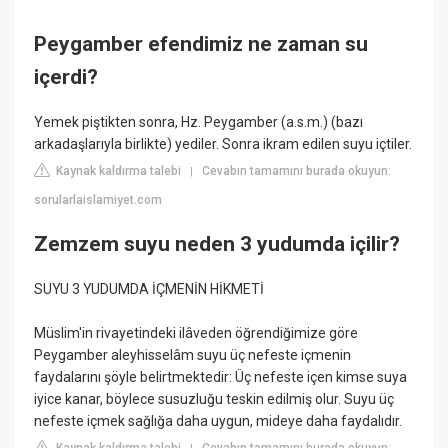
Peygamber efendimiz ne zaman su
içerdi?
Yemek piştikten sonra, Hz. Peygamber (a.s.m.) (bazı
arkadaşlarıyla birlikte) yediler. Sonra ikram edilen suyu içtiler.
Kaynak kaldırma talebi
Cevabın tamamını burada okuyun:
|
sorularlaislamiyet.com
Zemzem suyu neden 3 yudumda içilir?
SUYU 3 YUDUMDA İÇMENİN HİKMETİ
Müslim'in rivayetindeki ilâveden öğrendiğimize göre
Peygamber aleyhisselâm suyu üç nefeste içmenin
faydalarını şöyle belirtmektedir: Üç nefeste içen kimse suya
iyice kanar, böylece susuzluğu teskin edilmiş olur. Suyu üç
nefeste içmek sağlığa daha uygun, mideye daha faydalıdır.