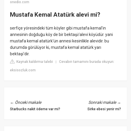
onedio.com
Mustafa Kemal Atatürk alevi mi?
serfiçe yöresindeki tüm köyler gibi mustafa kemal'in
annesinin doğduğu köy de bir bektaşi/alevi köyüdür. yani
mustafa kemal atatürk'ün annesi kesinlikle alevidir. bu
durumda görülüyor ki, mustafa kemal atatürk yarı
bektaşi'dir.
Kaynak kaldırma talebi
Cevabın tamamını burada okuyun:
|
eksisozluk.com
←
Önceki makale
Sonraki makale
→
Starbucks nakit ödeme var mi?
Sirke ebesi yenir mi?