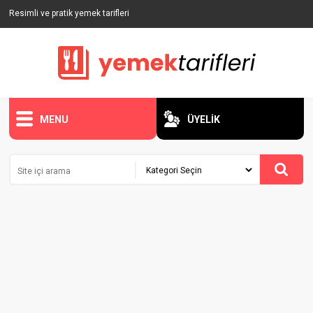
Resimli ve pratik yemek tarifleri
MENU
ÜYELİK