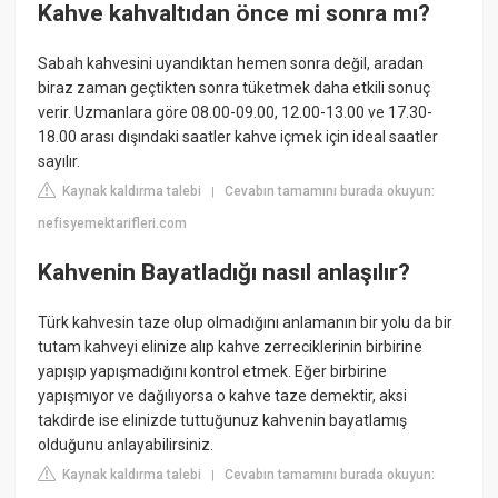
Kahve kahvaltıdan önce mi sonra mı?
Sabah kahvesini uyandıktan hemen sonra değil, aradan
biraz zaman geçtikten sonra tüketmek daha etkili sonuç
verir. Uzmanlara göre 08.00-09.00, 12.00-13.00 ve 17.30-
18.00 arası dışındaki saatler kahve içmek için ideal saatler
sayılır.
Kaynak kaldırma talebi
Cevabın tamamını burada okuyun:
|
nefisyemektarifleri.com
Kahvenin Bayatladığı nasıl anlaşılır?
Türk kahvesin taze olup olmadığını anlamanın bir yolu da bir
tutam kahveyi elinize alıp kahve zerreciklerinin birbirine
yapışıp yapışmadığını kontrol etmek. Eğer birbirine
yapışmıyor ve dağılıyorsa o kahve taze demektir, aksi
takdirde ise elinizde tuttuğunuz kahvenin bayatlamış
olduğunu anlayabilirsiniz.
Kaynak kaldırma talebi
Cevabın tamamını burada okuyun:
|