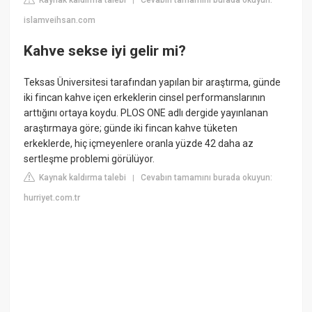
Kaynak kaldırma talebi
Cevabın tamamını burada okuyun:
|
islamveihsan.com
Kahve sekse iyi gelir mi?
Teksas Üniversitesi tarafından yapılan bir araştırma, günde
iki fincan kahve içen erkeklerin cinsel performanslarının
arttığını ortaya koydu. PLOS ONE adlı dergide yayınlanan
araştırmaya göre; günde iki fincan kahve tüketen
erkeklerde, hiç içmeyenlere oranla yüzde 42 daha az
sertleşme problemi görülüyor.
Kaynak kaldırma talebi
Cevabın tamamını burada okuyun:
|
hurriyet.com.tr