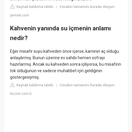
Kaynak kaldırma talebi
Cevabın tamamını burada okuyun:
|
yemek.com
Kahvenin yanında su içmenin anlamı
nedir?
Eğer misafir suyu kahveden önce içerse, karnının aç olduğu
anlaşılırmış. Bunun üzerine ev sahibi hemen sofrayı
hazırlarmış. Ancak su kahveden sonra içiliyorsa, bu misafirin
tok olduğunun ve sadece muhabbet için geldiğinin
göstergesiymiş.
Kaynak kaldırma talebi
Cevabın tamamını burada okuyun:
|
lezzet.com.tr