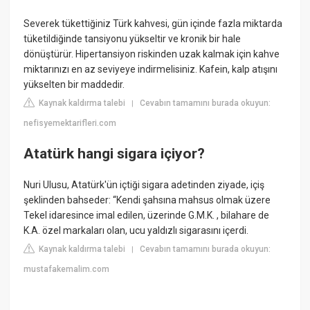
Severek tükettiğiniz Türk kahvesi, gün içinde fazla miktarda
tüketildiğinde tansiyonu yükseltir ve kronik bir hale
dönüştürür. Hipertansiyon riskinden uzak kalmak için kahve
miktarınızı en az seviyeye indirmelisiniz. Kafein, kalp atışını
yükselten bir maddedir.
Kaynak kaldırma talebi
Cevabın tamamını burada okuyun:
|
nefisyemektarifleri.com
Atatürk hangi sigara içiyor?
Nuri Ulusu, Atatürk'ün içtiği sigara adetinden ziyade, içiş
şeklinden bahseder: “Kendi şahsına mahsus olmak üzere
Tekel idaresince imal edilen, üzerinde G.M.K. , bilahare de
K.A. özel markaları olan, ucu yaldızlı sigarasını içerdi.
Kaynak kaldırma talebi
Cevabın tamamını burada okuyun:
|
mustafakemalim.com