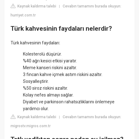
Kaynak kaldırma talebi
Cevabın tamamını burada okuyun:
|
hurriyet.com.tr
Türk kahvesinin faydaları nelerdir?
Türk kahvesinin faydaları:
Kolesterolü düşürür.
%40 ağrı kesici etkisi yaratır.
Meme kanseri riskini azaltır.
3 fincan kahve içmek astım riskini azaltır.
Sosyalleştirir.
%50 siroz riskini azaltır.
Kolay nefes almayı sağlar.
Diyabet ve parkinson rahatsızlıklarını önlemeye
yardımcı olur.
Kaynak kaldırma talebi
Cevabın tamamını burada okuyun:
|
migrostv.migros.com.tr