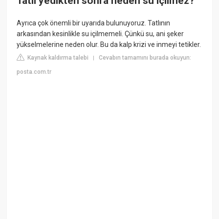
Tatlı yedikten sonra neden su içilmez?
Ayrıca çok önemli bir uyarıda bulunuyoruz. Tatlının
arkasından kesinlikle su içilmemeli. Çünkü su, ani şeker
yükselmelerine neden olur. Bu da kalp krizi ve inmeyi tetikler.
Kaynak kaldırma talebi
Cevabın tamamını burada okuyun:
|
posta.com.tr