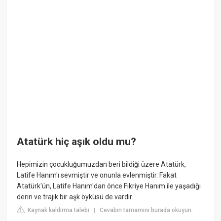
Atatürk hiç aşık oldu mu?
Hepimizin çocukluğumuzdan beri bildiği üzere Atatürk,
Latife Hanım'ı sevmiştir ve onunla evlenmiştir. Fakat
Atatürk'ün, Latife Hanım'dan önce Fikriye Hanım ile yaşadığı
derin ve trajik bir aşk öyküsü de vardır.
Kaynak kaldırma talebi
Cevabın tamamını burada okuyun:
|