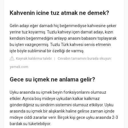
Kahvenin icine tuz atmak ne demek?
Gelin adayı eğer damadı hiç beğenmediyse kahvesine şeker
yerine tuz koyarmış. Tuzlu kahveyi içen damat adayı, kızın
kendisini beğenmediğini anlayıp anasını babasını toplayarak
bu işten vazgeçermiş. Tuzlu Türk kahvesi servis etmenin
işte böyle subliminal bir özelliği de varmış.
Kaynak kaldırma talebi
Cevabın tamamını burada okuyun:
|
yemek.com
Gece su içmek ne anlama gelir?
Uyku arasında su içmek beyin fonksiyonlarını olumsuz
etkiler. Ayrıca boş mideye uykudan kalkar kalkmaz
gönderdiğiniz su sindirim sistemini olumsuz etkiliyor. Uyku
arasında su içmek bir alışkanlık haline gelirse zaman içinde
mideye ciddi zararlar verir. Birçok kişi gece uyku arasında 2-3
bardak su tüketebiliyor.