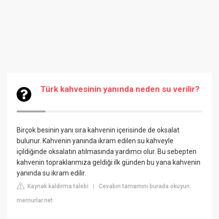
Türk kahvesinin yanında neden su verilir?
Birçok besinin yanı sıra kahvenin içerisinde de oksalat
bulunur. Kahvenin yanında ikram edilen su kahveyle
içildiğinde oksalatın atılmasında yardımcı olur. Bu sebepten
kahvenin topraklarımıza geldiği ilk günden bu yana kahvenin
yanında su ikram edilir.
Kaynak kaldırma talebi
Cevabın tamamını burada okuyun:
|
memurlar.net