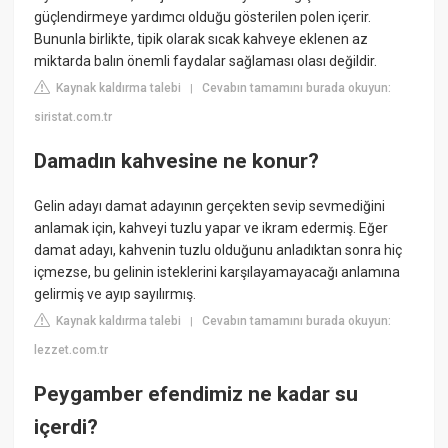
güçlendirmeye yardımcı olduğu gösterilen polen içerir.
Bununla birlikte, tipik olarak sıcak kahveye eklenen az
miktarda balın önemli faydalar sağlaması olası değildir.
Kaynak kaldırma talebi
Cevabın tamamını burada okuyun:
|
siristat.com.tr
Damadın kahvesine ne konur?
Gelin adayı damat adayının gerçekten sevip sevmediğini
anlamak için, kahveyi tuzlu yapar ve ikram edermiş. Eğer
damat adayı, kahvenin tuzlu olduğunu anladıktan sonra hiç
içmezse, bu gelinin isteklerini karşılayamayacağı anlamına
gelirmiş ve ayıp sayılırmış.
Kaynak kaldırma talebi
Cevabın tamamını burada okuyun:
|
lezzet.com.tr
Peygamber efendimiz ne kadar su
içerdi?