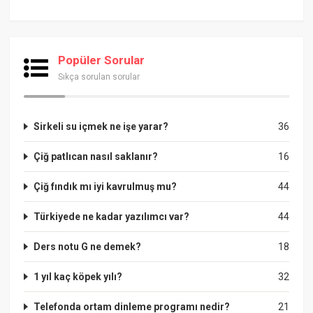
Popüler Sorular
Sıkça sorulan sorular
Sirkeli su içmek ne işe yarar?
36
Çiğ patlıcan nasıl saklanır?
16
Çiğ fındık mı iyi kavrulmuş mu?
44
Türkiyede ne kadar yazılımcı var?
44
Ders notu G ne demek?
18
1 yıl kaç köpek yılı?
32
Telefonda ortam dinleme programı nedir?
21