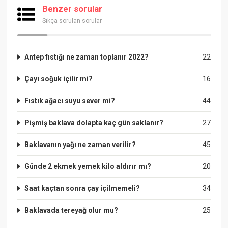
Benzer sorular
Sıkça sorulan sorular
Antep fıstığı ne zaman toplanır 2022?
22
Çayı soğuk içilir mi?
16
Fıstık ağacı suyu sever mi?
44
Pişmiş baklava dolapta kaç gün saklanır?
27
Baklavanın yağı ne zaman verilir?
45
Günde 2 ekmek yemek kilo aldırır mı?
20
Saat kaçtan sonra çay içilmemeli?
34
Baklavada tereyağ olur mu?
25