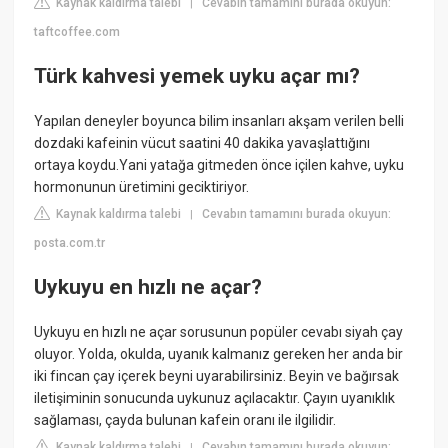
Kaynak kaldırma talebi
Cevabın tamamını burada okuyun:
|
taftcoffee.com
Türk kahvesi yemek uyku açar mı?
Yapılan deneyler boyunca bilim insanları akşam verilen belli
dozdaki kafeinin vücut saatini 40 dakika yavaşlattığını
ortaya koydu.Yani yatağa gitmeden önce içilen kahve, uyku
hormonunun üretimini geciktiriyor.
Kaynak kaldırma talebi
Cevabın tamamını burada okuyun:
|
posta.com.tr
Uykuyu en hızlı ne açar?
Uykuyu en hızlı ne açar sorusunun popüler cevabı siyah çay
oluyor. Yolda, okulda, uyanık kalmanız gereken her anda bir
iki fincan çay içerek beyni uyarabilirsiniz. Beyin ve bağırsak
iletişiminin sonucunda uykunuz açılacaktır. Çayın uyanıklık
sağlaması, çayda bulunan kafein oranı ile ilgilidir.
Kaynak kaldırma talebi
Cevabın tamamını burada okuyun:
|