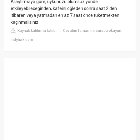
Araştırmaya göre, uykunuzu olumsuz yönde
etkileyebileceğinden, kafeini öğleden sonra saat 2'den
itibaren veya yatmadan en az 7 saat önce tüketmekten
kaçınmalısınız.
Kaynak kaldırma talebi
Cevabın tamamını burada okuyun:
|
indyturk.com