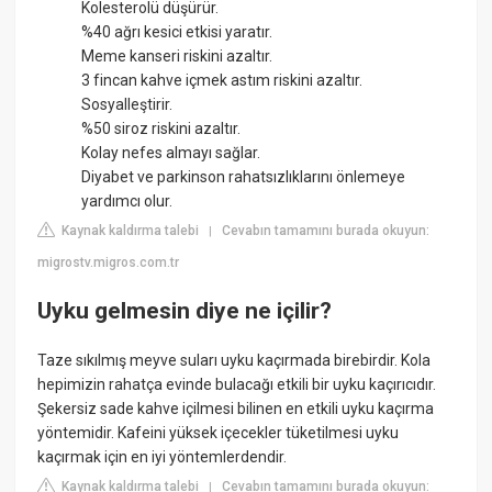
Kolesterolü düşürür.
%40 ağrı kesici etkisi yaratır.
Meme kanseri riskini azaltır.
3 fincan kahve içmek astım riskini azaltır.
Sosyalleştirir.
%50 siroz riskini azaltır.
Kolay nefes almayı sağlar.
Diyabet ve parkinson rahatsızlıklarını önlemeye
yardımcı olur.
Kaynak kaldırma talebi
Cevabın tamamını burada okuyun:
|
migrostv.migros.com.tr
Uyku gelmesin diye ne içilir?
Taze sıkılmış meyve suları uyku kaçırmada birebirdir. Kola
hepimizin rahatça evinde bulacağı etkili bir uyku kaçırıcıdır.
Şekersiz sade kahve içilmesi bilinen en etkili uyku kaçırma
yöntemidir. Kafeini yüksek içecekler tüketilmesi uyku
kaçırmak için en iyi yöntemlerdendir.
Kaynak kaldırma talebi
Cevabın tamamını burada okuyun:
|