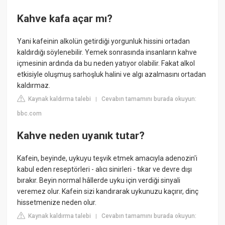
Kahve kafa açar mı?
Yani kafeinin alkolün getirdiği yorgunluk hissini ortadan
kaldırdığı söylenebilir. Yemek sonrasında insanların kahve
içmesinin ardında da bu neden yatıyor olabilir. Fakat alkol
etkisiyle oluşmuş sarhoşluk halini ve algı azalmasını ortadan
kaldırmaz.
Kaynak kaldırma talebi
Cevabın tamamını burada okuyun:
|
bbc.com
Kahve neden uyanık tutar?
Kafein, beyinde, uykuyu teşvik etmek amacıyla adenozin'i
kabul eden reseptörleri - alıcı sinirleri - tıkar ve devre dışı
bırakır. Beyin normal hâllerde uyku için verdiği sinyali
veremez olur. Kafein sizi kandırarak uykunuzu kaçırır, dinç
hissetmenize neden olur.
Kaynak kaldırma talebi
Cevabın tamamını burada okuyun:
|