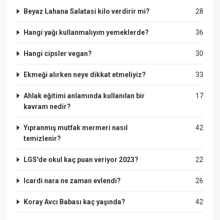
Beyaz Lahana Salatasi kilo verdirir mi?
28
Hangi yağı kullanmalıyım yemeklerde?
36
Hangi cipsler vegan?
30
Ekmeği alırken neye dikkat etmeliyiz?
33
Ahlak eğitimi anlamında kullanılan bir
17
kavram nedir?
Yıpranmış mutfak mermeri nasıl
42
temizlenir?
LGS'de okul kaç puan veriyor 2023?
22
Icardi nara ne zaman evlendi?
26
Koray Avcı Babası kaç yaşında?
42