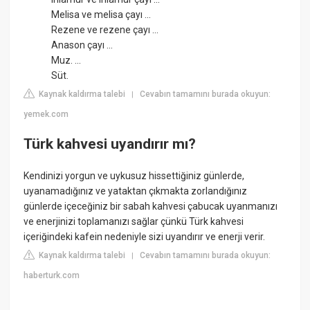
Melisa ve melisa çayı ...
Rezene ve rezene çayı ...
Anason çayı ...
Muz. ...
Süt.
Kaynak kaldırma talebi
Cevabın tamamını burada okuyun:
|
yemek.com
Türk kahvesi uyandırır mı?
Kendinizi yorgun ve uykusuz hissettiğiniz günlerde,
uyanamadığınız ve yataktan çıkmakta zorlandığınız
günlerde içeceğiniz bir sabah kahvesi çabucak uyanmanızı
ve enerjinizi toplamanızı sağlar çünkü Türk kahvesi
içeriğindeki kafein nedeniyle sizi uyandırır ve enerji verir.
Kaynak kaldırma talebi
Cevabın tamamını burada okuyun:
|
haberturk.com