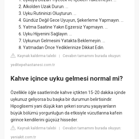
Alkolden Uzak Durun. ...
Uyku Rutininizi Oluşturun. ...
Gündüz Değil Gece Uyuyun, Şekerleme Yapmayın. ...
Yatma Saatine Yakın Egzersiz Yapmayın. ...
Uyku Hijyenini Sağlayın. ...
Uykunun Gelmesini Yatakta Beklemeyin. ...
Yatmadan Önce Yediklerinize Dikkat Edin.
Kaynak kaldırma talebi
Cevabın tamamını burada okuyun:
|
yeditepehastanesi.com.tr
Kahve içince uyku gelmesi normal mi?
Özellikle öğle saatlerinde kahve içtikten 15-20 dakika içinde
uykunuz geliyorsa bu başka bir durumun belirtisindir.
Hipoglisemi yani düşük kan şekeri sorunu yaşayanların
büyük bölümü yorgunluğun da etkisiyle vücutlarına kafein
girince kendilerini güçsüz hisseder.
Kaynak kaldırma talebi
Cevabın tamamını burada okuyun:
|
yeniakit.com.tr