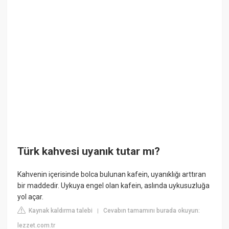
Türk kahvesi uyanık tutar mı?
Kahvenin içerisinde bolca bulunan kafein, uyanıklığı arttıran
bir maddedir. Uykuya engel olan kafein, aslında uykusuzluğa
yol açar.
Kaynak kaldırma talebi
Cevabın tamamını burada okuyun:
|
lezzet.com.tr