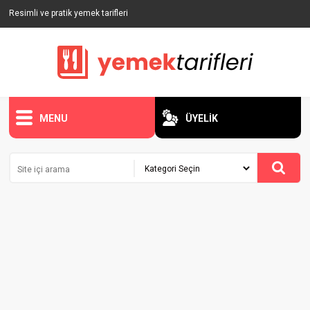
Resimli ve pratik yemek tarifleri
MENU
ÜYELİK