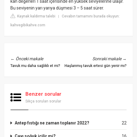
kan değerleri 1 saat içerisinde en yüksek seviyelerine ulaşır.
Bu seviyenin yarı yarıya düşmesi 3 – 5 saat sürer.
Kaynak kaldırma talebi
Cevabın tamamını burada okuyun:
|
kahvegibikahve.com
←
Önceki makale
Sonraki makale
→
Tavuk mu daha sağlıklı et mi?
Haşlanmış tavuk ertesi gün yenir mı?
Benzer sorular
Sıkça sorulan sorular
Antep fıstığı ne zaman toplanır 2022?
22
Çayı soğuk içilir mi?
16