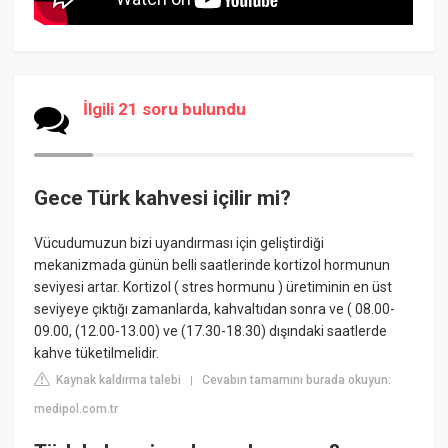
İlgili 21 soru bulundu
Gece Türk kahvesi içilir mi?
Vücudumuzun bizi uyandırması için geliştirdiği
mekanizmada günün belli saatlerinde kortizol hormunun
seviyesi artar. Kortizol ( stres hormunu ) üretiminin en üst
seviyeye çıktığı zamanlarda, kahvaltıdan sonra ve ( 08.00-
09.00, (12.00-13.00) ve (17.30-18.30) dışındaki saatlerde
kahve tüketilmelidir.
Kaynak kaldırma talebi
Cevabın tamamını burada okuyun:
|
medipol.com.tr