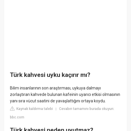
Türk kahvesi uyku kaçırır mı?
Bilim insanlarının son araştırması, uykuya dalmayı
zorlaştıran kahvede bulunan kafeinin uyarıcı etkisi olmasının
yanı sıra vücut saatini de yavaşlattığını ortaya koydu.
Kaynak kaldırma talebi
Cevabın tamamını burada okuyun:
|
bbc.com
Türk kahvesi neden uyutmaz?