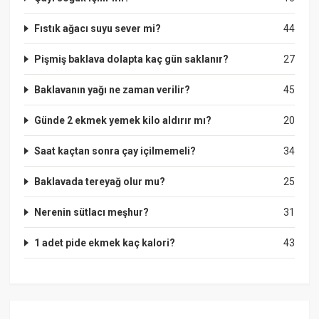
Fıstık ağacı suyu sever mi?
44
Pişmiş baklava dolapta kaç gün saklanır?
27
Baklavanın yağı ne zaman verilir?
45
Günde 2 ekmek yemek kilo aldırır mı?
20
Saat kaçtan sonra çay içilmemeli?
34
Baklavada tereyağ olur mu?
25
Nerenin sütlacı meşhur?
31
1 adet pide ekmek kaç kalori?
43