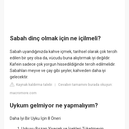
Sabah dinç olmak için ne içilmeli?
Sabah uyandığınızda kahve içmek, tarihsel olarak çok tercih
edilen bir şey olsa da, vücudu buna alıştırmak iyi değildir.
Kafein sadece çok yorgun hissedildiğinde tercih edilmelidir.
Sabahları meyve ve çay gibi şeyler, kahveden daha iyi
gelecektir.
Kaynak kaldırma talebi
Cevabın tamamını burada okuyun:
|
macromore.com
Uykum gelmiyor ne yapmalıyım?
Daha İyi Bir Uyku İçin 8 Öneri
Uykuyu Bozan Yiyecek ve İçekleri Tüketmeyin. ...