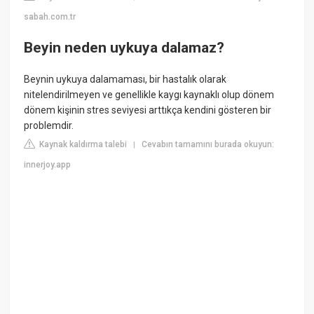
sabah.com.tr
Beyin neden uykuya dalamaz?
Beynin uykuya dalamaması, bir hastalık olarak
nitelendirilmeyen ve genellikle kaygı kaynaklı olup dönem
dönem kişinin stres seviyesi arttıkça kendini gösteren bir
problemdir.
Kaynak kaldırma talebi
Cevabın tamamını burada okuyun:
|
innerjoy.app