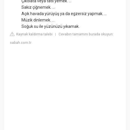
Çikolata veya tatlı yemek. ...
Sakız çiğnemek. ...
Açık havada yürüyüş ya da egzersiz yapmak. ...
Müzik dinlemek. ...
Soğuk su ile yüzünüzü yıkamak.
Kaynak kaldırma talebi
Cevabın tamamını burada okuyun:
|
sabah.com.tr