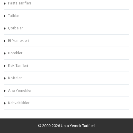
Pasta Tarifleri
Tatlılar
Çorbalar
Et Yemekleri
Börekler
Kek Tarifleri
Köfteler
Ana Yemekler
Kahvaltılıklar
© 2009-2026 Usta Yemek Tarifleri