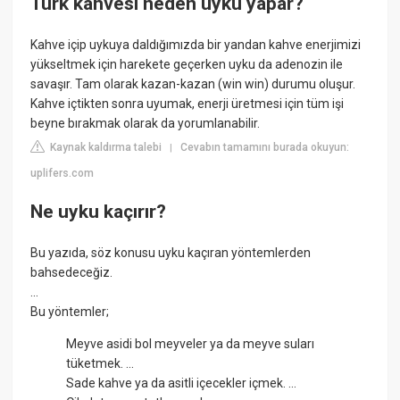
Türk kahvesi neden uyku yapar?
Kahve içip uykuya daldığımızda bir yandan kahve enerjimizi
yükseltmek için harekete geçerken uyku da adenozin ile
savaşır. Tam olarak kazan-kazan (win win) durumu oluşur.
Kahve içtikten sonra uyumak, enerji üretmesi için tüm işi
beyne bırakmak olarak da yorumlanabilir.
Kaynak kaldırma talebi
Cevabın tamamını burada okuyun:
|
uplifers.com
Ne uyku kaçırır?
Bu yazıda, söz konusu uyku kaçıran yöntemlerden
bahsedeceğiz.
...
Bu yöntemler;
Meyve asidi bol meyveler ya da meyve suları
tüketmek. ...
Sade kahve ya da asitli içecekler içmek. ...