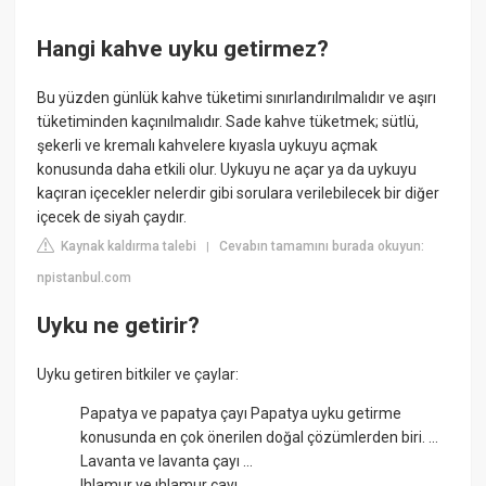
Hangi kahve uyku getirmez?
Bu yüzden günlük kahve tüketimi sınırlandırılmalıdır ve aşırı
tüketiminden kaçınılmalıdır. Sade kahve tüketmek; sütlü,
şekerli ve kremalı kahvelere kıyasla uykuyu açmak
konusunda daha etkili olur. Uykuyu ne açar ya da uykuyu
kaçıran içecekler nelerdir gibi sorulara verilebilecek bir diğer
içecek de siyah çaydır.
Kaynak kaldırma talebi
Cevabın tamamını burada okuyun:
|
npistanbul.com
Uyku ne getirir?
Uyku getiren bitkiler ve çaylar:
Papatya ve papatya çayı Papatya uyku getirme
konusunda en çok önerilen doğal çözümlerden biri. ...
Lavanta ve lavanta çayı ...
Ihlamur ve ıhlamur çayı ...