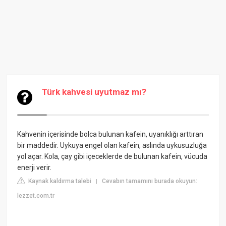
Türk kahvesi uyutmaz mı?
Kahvenin içerisinde bolca bulunan kafein, uyanıklığı arttıran
bir maddedir. Uykuya engel olan kafein, aslında uykusuzluğa
yol açar. Kola, çay gibi içeceklerde de bulunan kafein, vücuda
enerji verir.
Kaynak kaldırma talebi
Cevabın tamamını burada okuyun:
|
lezzet.com.tr