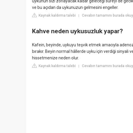
uykunun sizi zorlayacak kadar geleceği süreyi de gecik
ve bu açıdan da uykunuzun gelmesini engeller.
Kaynak kaldırma talebi
Cevabın tamamını burada okuy
|
Kahve neden uykusuzluk yapar?
Kafein, beyinde, uykuyu teşvik etmek amacıyla adenozin'i 
bırakır. Beyin normal hâllerde uyku için verdiği sinyali 
hissetmenize neden olur.
Kaynak kaldırma talebi
Cevabın tamamını burada okuyu
|