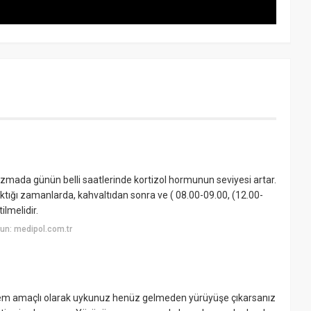
zmada günün belli saatlerinde kortizol hormunun seviyesi artar.
ıktığı zamanlarda, kahvaltıdan sonra ve ( 08.00-09.00, (12.00-
ilmelidir.
un: medipol.com.tr
nlem amaçlı olarak uykunuz henüz gelmeden yürüyüşe çıkarsanız