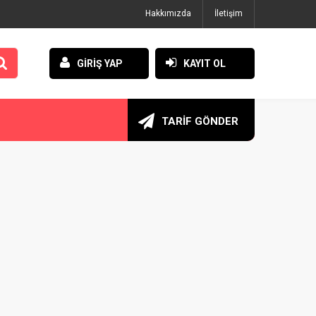
Hakkımızda
İletişim
GİRİŞ YAP
KAYIT OL
TARİF GÖNDER