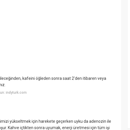
eceğinden, kafeini öğleden sonra saat 2'den itibaren veya
ız.
un: indyturk.com
imizi yükseltmek için harekete geçerken uyku da adenozin ile
ur. Kahve içtikten sonra uyumak, enerji üretmesi için tüm işi