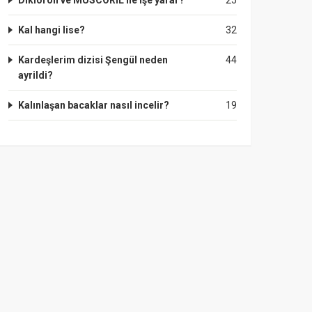
Dikloron ve MUSCORİL ne işe yarar?
25
Kal hangi lise?
32
Kardeşlerim dizisi Şengül neden
44
ayrildi?
Kalınlaşan bacaklar nasıl incelir?
19