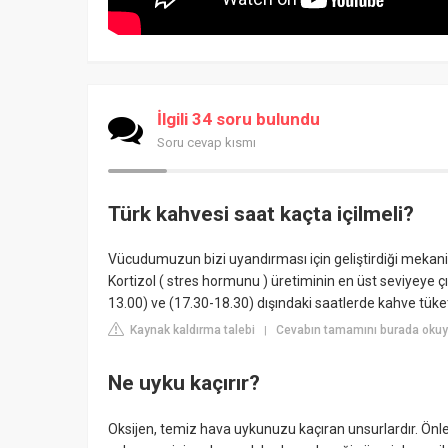
İlgili 34 soru bulundu
Soru cevap kısmı
Türk kahvesi saat kaçta içilmeli?
Vücudumuzun bizi uyandırması için geliştirdiği mekani
Kortizol ( stres hormunu ) üretiminin en üst seviyeye ç
13.00) ve (17.30-18.30) dışındaki saatlerde kahve tüket
Kaynak kaldırma talebi
Cevabın tamamını burada okuy
|
Ne uyku kaçırır?
Oksijen, temiz hava uykunuzu kaçıran unsurlardır. Ö