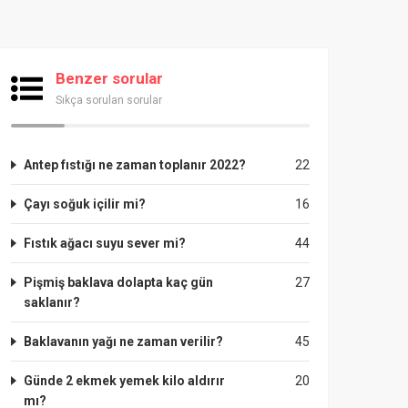
Benzer sorular
Sıkça sorulan sorular
Antep fıstığı ne zaman toplanır 2022?
22
Çayı soğuk içilir mi?
16
Fıstık ağacı suyu sever mi?
44
Pişmiş baklava dolapta kaç gün
27
saklanır?
Baklavanın yağı ne zaman verilir?
45
Günde 2 ekmek yemek kilo aldırır
20
mı?