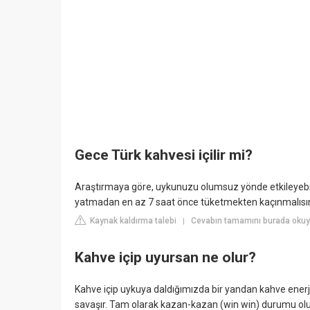
Gece Türk kahvesi içilir mi?
Araştırmaya göre, uykunuzu olumsuz yönde etkileyebil
yatmadan en az 7 saat önce tüketmekten kaçınmalısın
Kaynak kaldırma talebi
Cevabın tamamını burada okuy
|
Kahve içip uyursan ne olur?
Kahve içip uykuya daldığımızda bir yandan kahve enerj
savaşır. Tam olarak kazan-kazan (win win) durumu oluş