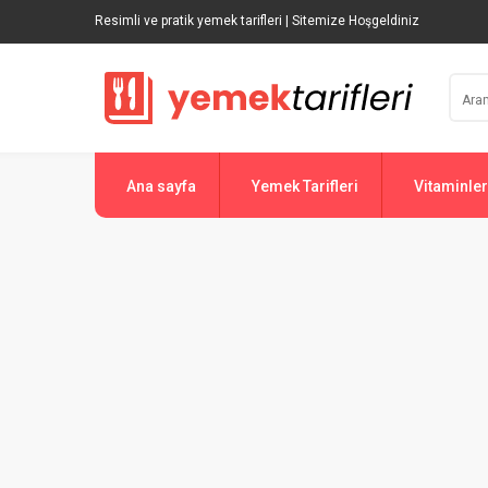
Resimli ve pratik yemek tarifleri | Sitemize Hoşgeldiniz
Ana sayfa
Yemek Tarifleri
Vitaminler