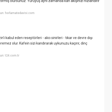
tirmiş olursunuz. Yürüyüş aynı zamanda kan akışınızı hızlandırır
un: horlamatedavisi.com
kabul eden reseptörleri - alıcı sinirleri - tıkar ve devre dışı
veremez olur. Kafein sizi kandırarak uykunuzu kaçırır, dinç
n: t24.com.tr