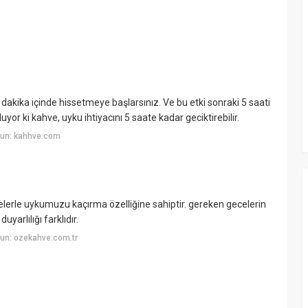
0 dakika içinde hissetmeye başlarsınız. Ve bu etki sonraki 5 saati
or ki kahve, uyku ihtiyacını 5 saate kadar geciktirebilir.
yun: kahhve.com
elerle uykumuzu kaçırma özelliğine sahiptir. gereken gecelerin
yarlılığı farklıdır.
un: ozekahve.com.tr