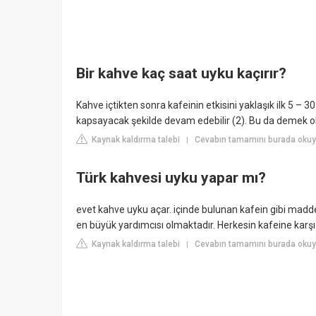
Bir kahve kaç saat uyku kaçırır?
Kahve içtikten sonra kafeinin etkisini yaklaşık ilk 5 – 3
kapsayacak şekilde devam edebilir (2). Bu da demek oluy
Kaynak kaldırma talebi
Cevabın tamamını burada oku
|
Türk kahvesi uyku yapar mı?
evet kahve uyku açar. içinde bulunan kafein gibi madd
en büyük yardımcısı olmaktadır. Herkesin kafeine karşı du
Kaynak kaldırma talebi
Cevabın tamamını burada okuy
|