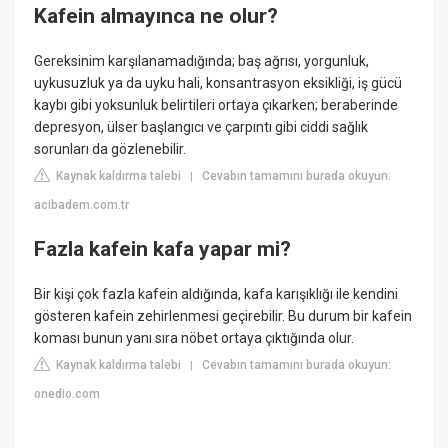
Kafein almayınca ne olur?
Gereksinim karşılanamadığında; baş ağrısı, yorgunluk,
uykusuzluk ya da uyku hali, konsantrasyon eksikliği, iş gücü
kaybı gibi yoksunluk belirtileri ortaya çıkarken; beraberinde
depresyon, ülser başlangıcı ve çarpıntı gibi ciddi sağlık
sorunları da gözlenebilir.
Kaynak kaldırma talebi
Cevabın tamamını burada okuyun:
|
acibadem.com.tr
Fazla kafein kafa yapar mi?
Bir kişi çok fazla kafein aldığında, kafa karışıklığı ile kendini
gösteren kafein zehirlenmesi geçirebilir. Bu durum bir kafein
koması bunun yanı sıra nöbet ortaya çıktığında olur.
Kaynak kaldırma talebi
Cevabın tamamını burada okuyun:
|
onedio.com