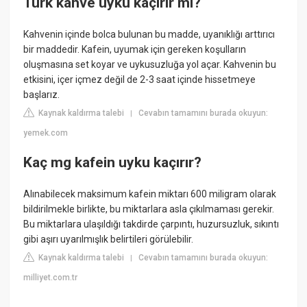
Türk kahve uyku kaçırır mı?
Kahvenin içinde bolca bulunan bu madde, uyanıklığı arttırıcı
bir maddedir. Kafein, uyumak için gereken koşulların
oluşmasına set koyar ve uykusuzluğa yol açar. Kahvenin bu
etkisini, içer içmez değil de 2-3 saat içinde hissetmeye
başlarız.
Kaynak kaldırma talebi
Cevabın tamamını burada okuyun:
|
yemek.com
Kaç mg kafein uyku kaçırır?
Alınabilecek maksimum kafein miktarı 600 miligram olarak
bildirilmekle birlikte, bu miktarlara asla çıkılmaması gerekir.
Bu miktarlara ulaşıldığı takdirde çarpıntı, huzursuzluk, sıkıntı
gibi aşırı uyarılmışlık belirtileri görülebilir.
Kaynak kaldırma talebi
Cevabın tamamını burada okuyun:
|
milliyet.com.tr