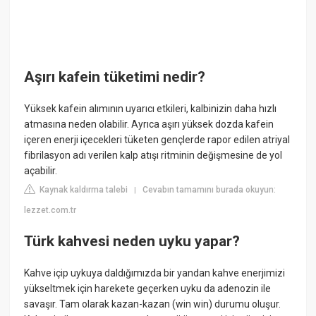
Aşırı kafein tüketimi nedir?
Yüksek kafein alımının uyarıcı etkileri, kalbinizin daha hızlı
atmasına neden olabilir. Ayrıca aşırı yüksek dozda kafein
içeren enerji içecekleri tüketen gençlerde rapor edilen atriyal
fibrilasyon adı verilen kalp atışı ritminin değişmesine de yol
açabilir.
Kaynak kaldırma talebi
Cevabın tamamını burada okuyun:
|
lezzet.com.tr
Türk kahvesi neden uyku yapar?
Kahve içip uykuya daldığımızda bir yandan kahve enerjimizi
yükseltmek için harekete geçerken uyku da adenozin ile
savaşır. Tam olarak kazan-kazan (win win) durumu oluşur.