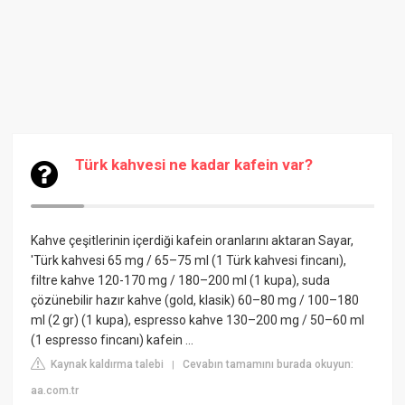
Türk kahvesi ne kadar kafein var?
Kahve çeşitlerinin içerdiği kafein oranlarını aktaran Sayar,
'Türk kahvesi 65 mg / 65–75 ml (1 Türk kahvesi fincanı),
filtre kahve 120-170 mg / 180–200 ml (1 kupa), suda
çözünebilir hazır kahve (gold, klasik) 60–80 mg / 100–180
ml (2 gr) (1 kupa), espresso kahve 130–200 mg / 50–60 ml
(1 espresso fincanı) kafein ...
Kaynak kaldırma talebi
Cevabın tamamını burada okuyun:
|
aa.com.tr