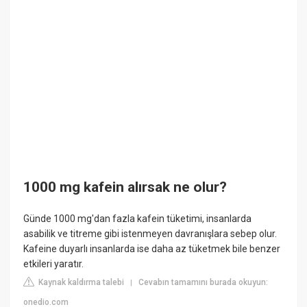
1000 mg kafein alırsak ne olur?
Günde 1000 mg'dan fazla kafein tüketimi, insanlarda
asabilik ve titreme gibi istenmeyen davranışlara sebep olur.
Kafeine duyarlı insanlarda ise daha az tüketmek bile benzer
etkileri yaratır.
Kaynak kaldırma talebi
Cevabın tamamını burada okuyun:
|
onedio.com