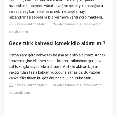
Sabah aç karna bu kahveleri tüketmek kalp atışlarını
hızlandırır, bu sayede vücutta yağ ve şeker yakımı sağlanır
ve sabah aç karna kahve içmek metabolizmayı
hızlandırması sebebi ile kilo vermeye yardımcı olmaktadır.
Kaynak kaldırma talebi
Cevabın tamamını burada okuyun:
|
sabah.com.tr
Gece türk kahvesi içmek kilo aldırır mı?
Uzmanlara göre kahve tek başına asla kilo aldırmaz. Ancak
kahvenin içine eklenen şeker, krema, tatlandırıcı, şurup ve
süt tozu gibi şeyler kilo aldırabilir. Asıl kilo aldıran kişinin
yaktığından fazla kaloriyi vücuduna almasıdır. Bu yüzden
kahve tüketirken bu göz önünde bulundurulmalıdır.
Kaynak kaldırma talebi
Cevabın tamamını burada okuyun:
|
haberturk.com