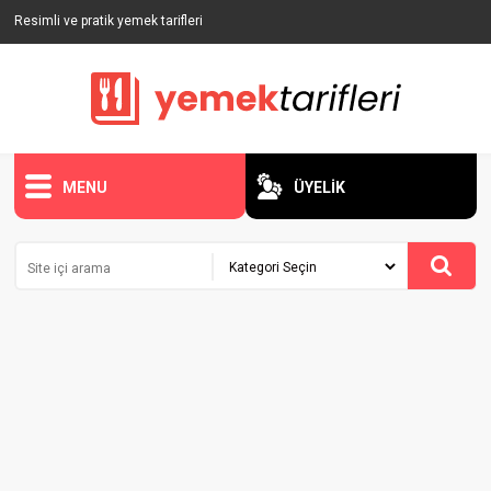
Resimli ve pratik yemek tarifleri
MENU
ÜYELİK