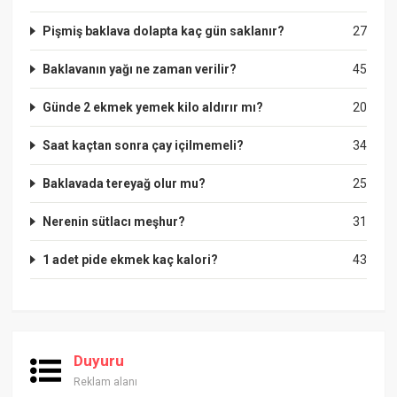
Pişmiş baklava dolapta kaç gün saklanır?
27
Baklavanın yağı ne zaman verilir?
45
Günde 2 ekmek yemek kilo aldırır mı?
20
Saat kaçtan sonra çay içilmemeli?
34
Baklavada tereyağ olur mu?
25
Nerenin sütlacı meşhur?
31
1 adet pide ekmek kaç kalori?
43
Duyuru
Reklam alanı