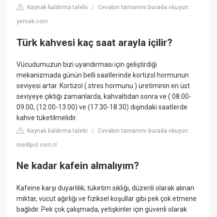
Kaynak kaldırma talebi
Cevabın tamamını burada okuyun:
|
yemek.com
Türk kahvesi kaç saat arayla içilir?
Vücudumuzun bizi uyandırması için geliştirdiği
mekanizmada günün belli saatlerinde kortizol hormunun
seviyesi artar. Kortizol ( stres hormunu ) üretiminin en üst
seviyeye çıktığı zamanlarda, kahvaltıdan sonra ve ( 08.00-
09.00, (12.00-13.00) ve (17.30-18.30) dışındaki saatlerde
kahve tüketilmelidir.
Kaynak kaldırma talebi
Cevabın tamamını burada okuyun:
|
medipol.com.tr
Ne kadar kafein almalıyım?
Kafeine karşı duyarlılık; tüketim sıklığı, düzenli olarak alınan
miktar, vücut ağırlığı ve fiziksel koşullar gibi pek çok etmene
bağlıdır. Pek çok çalışmada, yetişkinler için güvenli olarak