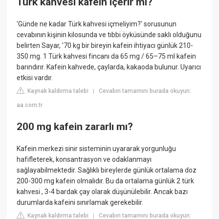
Türk kahvesi kafein içerir mi?
'Günde ne kadar Türk kahvesi içmeliyim?' sorusunun
cevabının kişinin kilosunda ve tıbbi öyküsünde saklı olduğunu
belirten Sayar, '70 kg bir bireyin kafein ihtiyacı günlük 210-
350 mg. 1 Türk kahvesi fincanı da 65 mg / 65–75 ml kafein
barındırır. Kafein kahvede, çaylarda, kakaoda bulunur. Uyarıcı
etkisi vardır.
Kaynak kaldırma talebi
Cevabın tamamını burada okuyun:
|
aa.com.tr
200 mg kafein zararlı mı?
Kafein merkezi sinir sisteminin uyararak yorgunluğu
hafifleterek, konsantrasyon ve odaklanmayı
sağlayabilmektedir. Sağlıklı bireylerde günlük ortalama doz
200-300 mg kafein olmalıdır. Bu da ortalama günlük 2 türk
kahvesi , 3-4 bardak çay olarak düşünülebilir. Ancak bazı
durumlarda kafeini sınırlamak gerekebilir.
Kaynak kaldırma talebi
Cevabın tamamını burada okuyun:
|