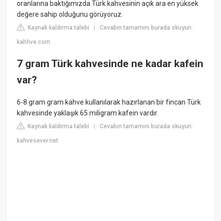
oranlarına baktığımızda Türk kahvesinin açık ara en yüksek
değere sahip olduğunu görüyoruz.
Kaynak kaldırma talebi
Cevabın tamamını burada okuyun:
|
kahhve.com
7 gram Türk kahvesinde ne kadar kafein
var?
6-8 gram gram kahve kullanılarak hazırlanan bir fincan Türk
kahvesinde yaklaşık 65 miligram kafein vardır.
Kaynak kaldırma talebi
Cevabın tamamını burada okuyun:
|
kahvesever.net