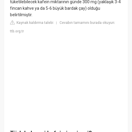
tüketilebilecek kafein miktarının günde 300 mg (yaklaşık 3-4
fincan kahve ya da 5-6 büyük bardak çay) olduğu
belirtilmiştir.
Kaynak kaldırma talebi
Cevabın tamamını burada okuyun:
|
ttb.org.tr