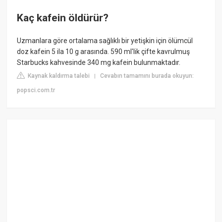
Kaç kafein öldürür?
Uzmanlara göre ortalama sağlıklı bir yetişkin için ölümcül
doz kafein 5 ila 10 g arasında. 590 ml'lik çifte kavrulmuş
Starbucks kahvesinde 340 mg kafein bulunmaktadır.
Kaynak kaldırma talebi
Cevabın tamamını burada okuyun:
|
popsci.com.tr