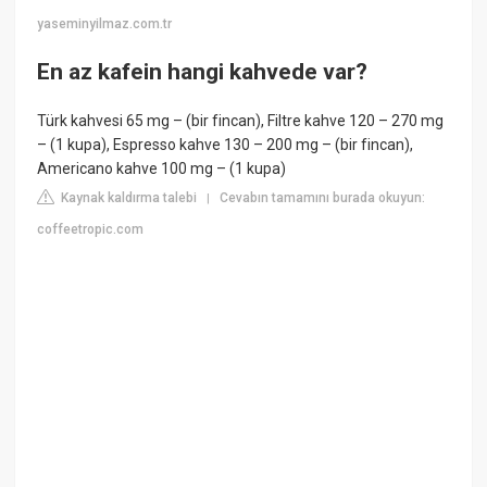
yaseminyilmaz.com.tr
En az kafein hangi kahvede var?
Türk kahvesi 65 mg – (bir fincan), Filtre kahve 120 – 270 mg
– (1 kupa), Espresso kahve 130 – 200 mg – (bir fincan),
Americano kahve 100 mg – (1 kupa)
Kaynak kaldırma talebi
Cevabın tamamını burada okuyun:
|
coffeetropic.com