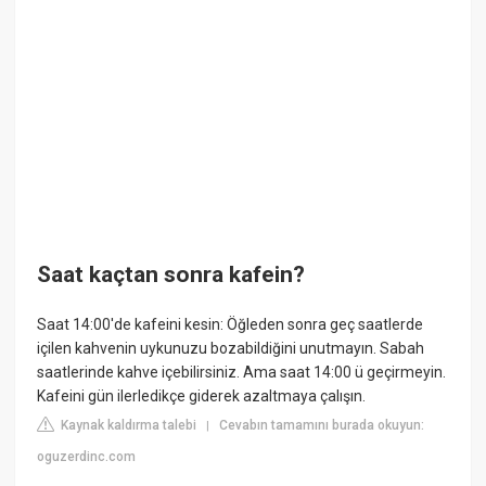
Saat kaçtan sonra kafein?
Saat 14:00'de kafeini kesin: Öğleden sonra geç saatlerde
içilen kahvenin uykunuzu bozabildiğini unutmayın. Sabah
saatlerinde kahve içebilirsiniz. Ama saat 14:00 ü geçirmeyin.
Kafeini gün ilerledikçe giderek azaltmaya çalışın.
Kaynak kaldırma talebi
Cevabın tamamını burada okuyun:
|
oguzerdinc.com