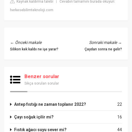
Kaynak kaldırma talebi
Cevabın tamamını burada okuyun:
|
herkesebilimteknoloji.com
←
Önceki makale
Sonraki makale
→
Silikon kek kalıbı ne işe yarar?
Çaydan sonra ne gelir?
Benzer sorular
Sıkça sorulan sorular
Antep fıstığı ne zaman toplanır 2022?
22
Çayı soğuk içilir mi?
16
Fıstık ağacı suyu sever mi?
44