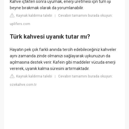
Kahve içtikten sonra uyumak, enerji üretmesi için tüm işi
beyne bırakmak olarak da yorumlanabilir.
Kaynak kaldırma talebi
Cevabın tamamını burada okuyun:
|
uplifers.com
Türk kahvesi uyanık tutar mı?
Hayatın pek çok farklı anında tercih edebileceğiniz kahveler
aynı zamanda zinde olmanızı sağlayarak uykunuzun da
açılmasına destek verir. Kafein gibi maddeler vücuda enerji
vererek, uyanık kalma süresini artırmaktadır.
Kaynak kaldırma talebi
Cevabın tamamını burada okuyun:
|
ozekahve.com.tr