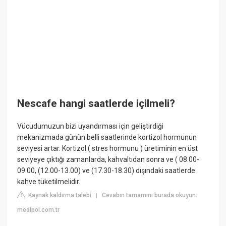
Nescafe hangi saatlerde içilmeli?
Vücudumuzun bizi uyandırması için geliştirdiği
mekanizmada günün belli saatlerinde kortizol hormunun
seviyesi artar. Kortizol ( stres hormunu ) üretiminin en üst
seviyeye çıktığı zamanlarda, kahvaltıdan sonra ve ( 08.00-
09.00, (12.00-13.00) ve (17.30-18.30) dışındaki saatlerde
kahve tüketilmelidir.
Kaynak kaldırma talebi
Cevabın tamamını burada okuyun:
|
medipol.com.tr