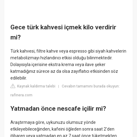
Gece türk kahvesi içmek kilo verdirir
mi?
Türk kahvesi, filtre kahve veya espresso gibi siyah kahvelerin
metabolizmayı hızlandırıcı etkisi olduğu bilinmektedir.
Dolayısıyla içerisine ekstra krema veya ilave şeker
katmadığınız sürece az da olsa zayıflatıcı etkisinden söz
edilebilir.
Kaynak kaldırma talebi
Cevabın tamamını burada okuyun:
|
rafinera.com
Yatmadan önce nescafe içilir mi?
Araştırmaya göre, uykunuzu olumsuz yönde
etkileyebileceğinden, kafeini öğleden sonra saat 2'den
itibaren veya yatmadan en az 7 saat önce tüketmekten