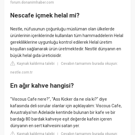
forum.donanimhaber.com
Nescafe içmek helal mi?
Nestle, nüfusunun çoğunluğu müslüman olan ülkelerde
ürünlerinin içeriklerinde kullanılan tüm hammaddelerin Helal
gerekliliklerine uygunluğu kontrol edilerek Helal üretim
koşulları sağlanarak ürün üretmektedir. Nestlé dünyanın en
büyük helal gıda üreticisidir.
Kaynak kaldırma talebi
Cevabın tamamını burada okuyun:
|
nestle.com.tr
En ağır kahve hangisi?
"Viscous Cafe nere?", "Ass Kicker da ne ola ki?" diye
kafasında deli sorular olanlar için açıklayalım: Viscous Cafe,
Avustralya'nın Adelaide kentinde bulunan bir kafe ve bir
bardağı 80 bardak kahveye eşit değerde kafein içeren
dünyanın en sert kahvesini satan yer.
Kaynak kaldırma talebi
Cevabın tamamını burada okuyun:
|