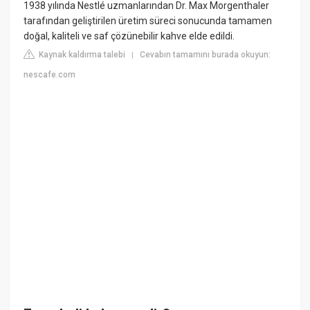
1938 yılında Nestlé uzmanlarından Dr. Max Morgenthaler
tarafından geliştirilen üretim süreci sonucunda tamamen
doğal, kaliteli ve saf çözünebilir kahve elde edildi.
Kaynak kaldırma talebi
Cevabın tamamını burada okuyun:
|
nescafe.com