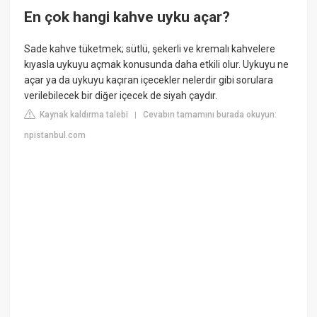
En çok hangi kahve uyku açar?
Sade kahve tüketmek; sütlü, şekerli ve kremalı kahvelere
kıyasla uykuyu açmak konusunda daha etkili olur. Uykuyu ne
açar ya da uykuyu kaçıran içecekler nelerdir gibi sorulara
verilebilecek bir diğer içecek de siyah çaydır.
Kaynak kaldırma talebi
Cevabın tamamını burada okuyun:
|
npistanbul.com