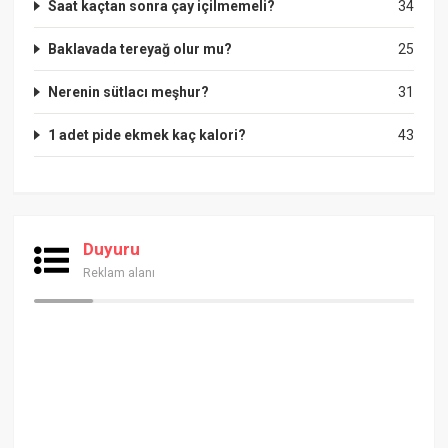
Saat kaçtan sonra çay içilmemeli?
34
Baklavada tereyağ olur mu?
25
Nerenin sütlacı meşhur?
31
1 adet pide ekmek kaç kalori?
43
Duyuru
Reklam alanı