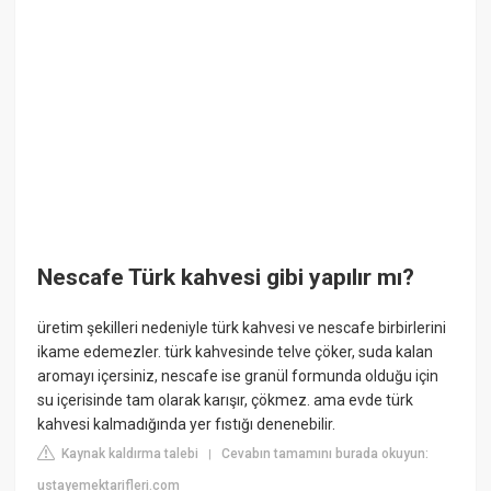
Nescafe Türk kahvesi gibi yapılır mı?
üretim şekilleri nedeniyle türk kahvesi ve nescafe birbirlerini
ikame edemezler. türk kahvesinde telve çöker, suda kalan
aromayı içersiniz, nescafe ise granül formunda olduğu için
su içerisinde tam olarak karışır, çökmez. ama evde türk
kahvesi kalmadığında yer fıstığı denenebilir.
Kaynak kaldırma talebi
Cevabın tamamını burada okuyun:
|
ustayemektarifleri.com