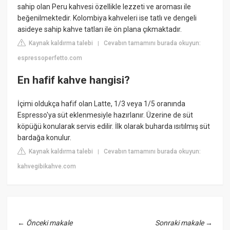
sahip olan Peru kahvesi özellikle lezzeti ve aroması ile
beğenilmektedir. Kolombiya kahveleri ise tatlı ve dengeli
asideye sahip kahve tatları ile ön plana çıkmaktadır.
Kaynak kaldırma talebi
Cevabın tamamını burada okuyun:
|
espressoperfetto.com
En hafif kahve hangisi?
İçimi oldukça hafif olan Latte, 1/3 veya 1/5 oranında
Espresso'ya süt eklenmesiyle hazırlanır. Üzerine de süt
köpüğü konularak servis edilir. İlk olarak buharda ısıtılmış süt
bardağa konulur.
Kaynak kaldırma talebi
Cevabın tamamını burada okuyun:
|
kahvegibikahve.com
←
Önceki makale
Sonraki makale
→