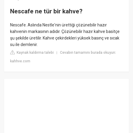
Nescafe ne tür bir kahve?
Nescafe. Aslında Nestle'nin ürettiği çözünebilir hazır
kahvenin markasının adıdır. Çözünebilir hazır kahve basitçe
şu şekilde üretilir. Kahve çekirdekleri yüksek basınç ve sıcak
su ile demlenir.
Kaynak kaldırma talebi
Cevabın tamamını burada okuyun:
|
kahhve.com