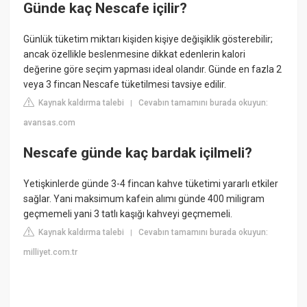
Günde kaç Nescafe içilir?
Günlük tüketim miktarı kişiden kişiye değişiklik gösterebilir;
ancak özellikle beslenmesine dikkat edenlerin kalori
değerine göre seçim yapması ideal olandır. Günde en fazla 2
veya 3 fincan Nescafe tüketilmesi tavsiye edilir.
Kaynak kaldırma talebi
Cevabın tamamını burada okuyun:
|
avansas.com
Nescafe günde kaç bardak içilmeli?
Yetişkinlerde günde 3-4 fincan kahve tüketimi yararlı etkiler
sağlar. Yani maksimum kafein alımı günde 400 miligram
geçmemeli yani 3 tatlı kaşığı kahveyi geçmemeli.
Kaynak kaldırma talebi
Cevabın tamamını burada okuyun:
|
milliyet.com.tr