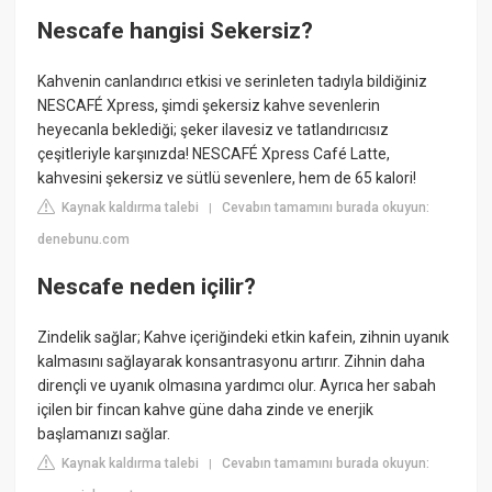
Nescafe hangisi Sekersiz?
Kahvenin canlandırıcı etkisi ve serinleten tadıyla bildiğiniz
NESCAFÉ Xpress, şimdi şekersiz kahve sevenlerin
heyecanla beklediği; şeker ilavesiz ve tatlandırıcısız
çeşitleriyle karşınızda! NESCAFÉ Xpress Café Latte,
kahvesini şekersiz ve sütlü sevenlere, hem de 65 kalori!
Kaynak kaldırma talebi
Cevabın tamamını burada okuyun:
|
denebunu.com
Nescafe neden içilir?
Zindelik sağlar; Kahve içeriğindeki etkin kafein, zihnin uyanık
kalmasını sağlayarak konsantrasyonu artırır. Zihnin daha
dirençli ve uyanık olmasına yardımcı olur. Ayrıca her sabah
içilen bir fincan kahve güne daha zinde ve enerjik
başlamanızı sağlar.
Kaynak kaldırma talebi
Cevabın tamamını burada okuyun:
|