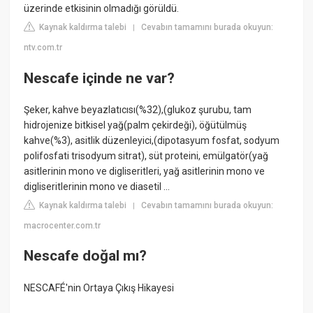
üzerinde etkisinin olmadığı görüldü.
Kaynak kaldırma talebi
Cevabın tamamını burada okuyun:
|
ntv.com.tr
Nescafe içinde ne var?
Şeker, kahve beyazlatıcısı(%32),(glukoz şurubu, tam
hidrojenize bitkisel yağ(palm çekirdeği), öğütülmüş
kahve(%3), asitlik düzenleyici,(dipotasyum fosfat, sodyum
polifosfati trisodyum sitrat), süt proteini, emülgatör(yağ
asitlerinin mono ve digliseritleri, yağ asitlerinin mono ve
digliseritlerinin mono ve diasetil ...
Kaynak kaldırma talebi
Cevabın tamamını burada okuyun:
|
macrocenter.com.tr
Nescafe doğal mı?
NESCAFÉ'nin Ortaya Çıkış Hikayesi