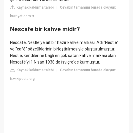
Kaynak kaldırma talebi
Cevabın tamamını burada okuyun:
|
hurriyet.com.tr
Nescafe bir kahve midir?
Nescafé, Nestlé'ye ait bir hazır kahve markası. Adı "Nestlé"
ve "café" sözcüklerinin birleştirilmesiyle oluşturulmuştur.
Nestlé, kendilerine bağlı en çok satan kahve markası olan
Nescafé'yi 1 Nisan 1938'de İsviçre'de kurmuştur.
Kaynak kaldırma talebi
Cevabın tamamını burada okuyun:
|
tr.wikipedia.org