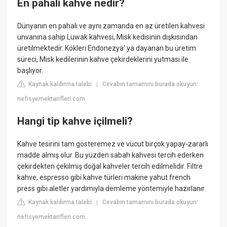
En pahali kahve nedir?
Dünyanın en pahalı ve aynı zamanda en az üretilen kahvesi
unvanına sahip Luwak kahvesi, Misk kedisinin dışkısından
üretilmektedir. Kökleri Endonezya' ya dayanan bu üretim
süreci, Misk kedilerinin kahve çekirdeklerini yutması ile
başlıyor.
Kaynak kaldırma talebi
Cevabın tamamını burada okuyun:
|
nefisyemektarifleri.com
Hangi tip kahve içilmeli?
Kahve tesirini tam gösteremez ve vücut birçok yapay-zararlı
madde almış olur. Bu yüzden sabah kahvesi tercih ederken
çekirdekten çekilmiş doğal kahveler tercih edilmelidir. Filtre
kahve, espresso gibi kahve türleri makine yahut french
press gibi aletler yardımıyla demleme yöntemiyle hazırlanır.
Kaynak kaldırma talebi
Cevabın tamamını burada okuyun:
|
nefisyemektarifleri.com