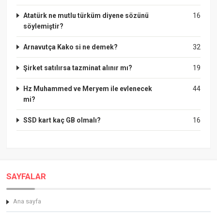
Atatürk ne mutlu türküm diyene sözünü
16
söylemiştir?
Arnavutça Kako si ne demek?
32
Şirket satılırsa tazminat alınır mı?
19
Hz Muhammed ve Meryem ile evlenecek
44
mi?
SSD kart kaç GB olmalı?
16
SAYFALAR
Ana sayfa