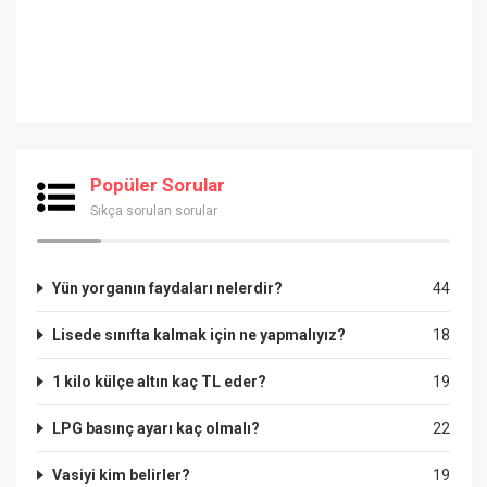
Popüler Sorular
Sıkça sorulan sorular
Yün yorganın faydaları nelerdir?
44
Lisede sınıfta kalmak için ne yapmalıyız?
18
1 kilo külçe altın kaç TL eder?
19
LPG basınç ayarı kaç olmalı?
22
Vasiyi kim belirler?
19