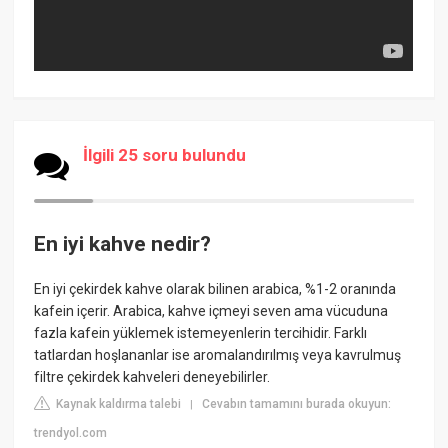
İlgili 25 soru bulundu
En iyi kahve nedir?
En iyi çekirdek kahve olarak bilinen arabica, %1-2 oranında
kafein içerir. Arabica, kahve içmeyi seven ama vücuduna
fazla kafein yüklemek istemeyenlerin tercihidir. Farklı
tatlardan hoşlananlar ise aromalandırılmış veya kavrulmuş
filtre çekirdek kahveleri deneyebilirler.
Kaynak kaldırma talebi
Cevabın tamamını burada okuyun:
|
trendyol.com