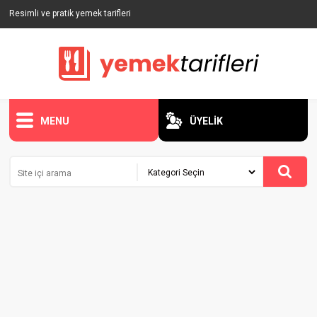
Resimli ve pratik yemek tarifleri
MENU
ÜYELİK