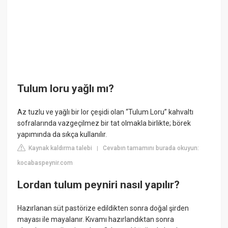
Tulum loru yağlı mı?
Az tuzlu ve yağlı bir lor çeşidi olan “Tulum Loru” kahvaltı
sofralarında vazgeçilmez bir tat olmakla birlikte; börek
yapımında da sıkça kullanılır.
Kaynak kaldırma talebi
Cevabın tamamını burada okuyun:
|
kocabaspeynir.com
Lordan tulum peyniri nasıl yapılır?
Hazırlanan süt pastörize edildikten sonra doğal şirden
mayası ile mayalanır. Kıvamı hazırlandıktan sonra