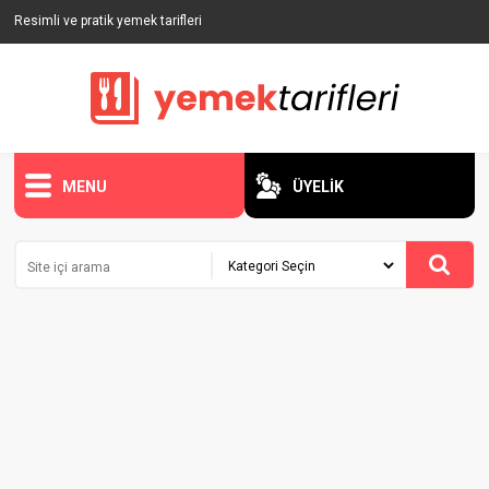
Resimli ve pratik yemek tarifleri
MENU
ÜYELİK