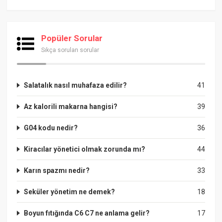
Popüler Sorular
Sıkça sorulan sorular
Salatalık nasıl muhafaza edilir?
41
Az kalorili makarna hangisi?
39
G04 kodu nedir?
36
Kiracılar yönetici olmak zorunda mı?
44
Karın spazmı nedir?
33
Seküler yönetim ne demek?
18
Boyun fıtığında C6 C7 ne anlama gelir?
17