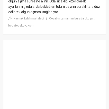
olgunlaşma süresine alınır. Oda sıcaklığı özel olarak
ayarlanmış odalarda bekletilen tulum peyniri sürekli ters düz
edilerek olgunlaşması sağlanıyor.
Kaynak kaldırma talebi
Cevabın tamamını burada okuyun:
|
bogatepekoyu.com