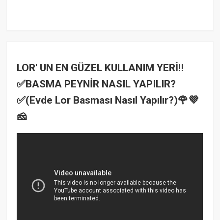
LOR' UN EN GÜZEL KULLANIM YERİ‼
✅BASMA PEYNİR NASIL YAPILIR?
✅(Evde Lor Basması Nasıl Yapılır?)🌹💜
🧀