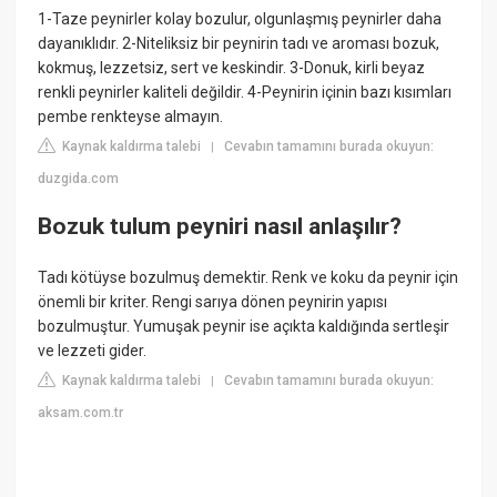
1-Taze peynirler kolay bozulur, olgunlaşmış peynirler daha
dayanıklıdır. 2-Niteliksiz bir peynirin tadı ve aroması bozuk,
kokmuş, lezzetsiz, sert ve keskindir. 3-Donuk, kirli beyaz
renkli peynirler kaliteli değildir. 4-Peynirin içinin bazı kısımları
pembe renkteyse almayın.
Kaynak kaldırma talebi
Cevabın tamamını burada okuyun:
|
duzgida.com
Bozuk tulum peyniri nasıl anlaşılır?
Tadı kötüyse bozulmuş demektir. Renk ve koku da peynir için
önemli bir kriter. Rengi sarıya dönen peynirin yapısı
bozulmuştur. Yumuşak peynir ise açıkta kaldığında sertleşir
ve lezzeti gider.
Kaynak kaldırma talebi
Cevabın tamamını burada okuyun:
|
aksam.com.tr