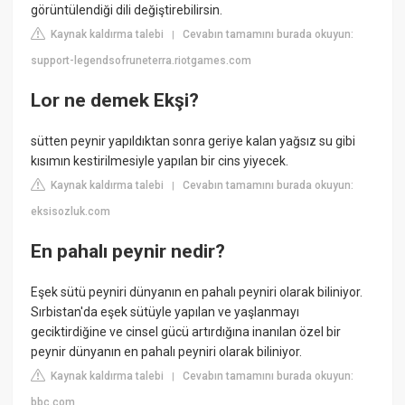
görüntülendiği dili değiştirebilirsin.
Kaynak kaldırma talebi
Cevabın tamamını burada okuyun:
|
support-legendsofruneterra.riotgames.com
Lor ne demek Ekşi?
sütten peynir yapıldıktan sonra geriye kalan yağsız su gibi
kısımın kestirilmesiyle yapılan bir cins yiyecek.
Kaynak kaldırma talebi
Cevabın tamamını burada okuyun:
|
eksisozluk.com
En pahalı peynir nedir?
Eşek sütü peyniri dünyanın en pahalı peyniri olarak biliniyor.
Sırbistan'da eşek sütüyle yapılan ve yaşlanmayı
geciktirdiğine ve cinsel gücü artırdığına inanılan özel bir
peynir dünyanın en pahalı peyniri olarak biliniyor.
Kaynak kaldırma talebi
Cevabın tamamını burada okuyun:
|
bbc.com