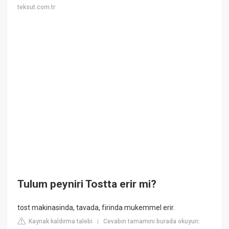
teksut.com.tr
Tulum peyniri Tostta erir mi?
tost makinasinda, tavada, firinda mukemmel erir.
Kaynak kaldırma talebi
Cevabın tamamını burada okuyun:
|