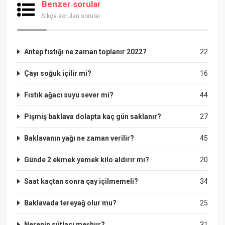
Benzer sorular
Sıkça sorulan sorular
Antep fıstığı ne zaman toplanır 2022?
22
Çayı soğuk içilir mi?
16
Fıstık ağacı suyu sever mi?
44
Pişmiş baklava dolapta kaç gün saklanır?
27
Baklavanın yağı ne zaman verilir?
45
Günde 2 ekmek yemek kilo aldırır mı?
20
Saat kaçtan sonra çay içilmemeli?
34
Baklavada tereyağ olur mu?
25
Nerenin sütlacı meşhur?
31