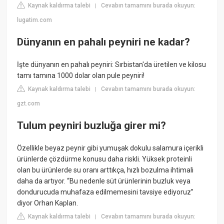
Kaynak kaldırma talebi
Cevabın tamamını burada okuyun:
|
lugatim.com
Dünyanın en pahalı peyniri ne kadar?
İşte dünyanın en pahalı peyniri: Sırbistan'da üretilen ve kilosu
tamı tamına 1000 dolar olan pule peyniri!
Kaynak kaldırma talebi
Cevabın tamamını burada okuyun:
|
gzt.com
Tulum peyniri buzluğa girer mi?
Özellikle beyaz peynir gibi yumuşak dokulu salamura içerikli
ürünlerde çözdürme konusu daha riskli. Yüksek proteinli
olan bu ürünlerde su oranı arttıkça, hızlı bozulma ihtimali
daha da artıyor. “Bu nedenle süt ürünlerinin buzluk veya
dondurucuda muhafaza edilmemesini tavsiye ediyoruz”
diyor Orhan Kaplan.
Kaynak kaldırma talebi
Cevabın tamamını burada okuyun:
|