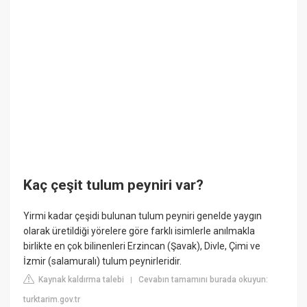
Kaç çeşit tulum peyniri var?
Yirmi kadar çeşidi bulunan tulum peyniri genelde yaygın
olarak üretildiği yörelere göre farklı isimlerle anılmakla
birlikte en çok bilinenleri Erzincan (Şavak), Divle, Çimi ve
İzmir (salamuralı) tulum peynirleridir.
Kaynak kaldırma talebi
Cevabın tamamını burada okuyun:
|
turktarim.gov.tr