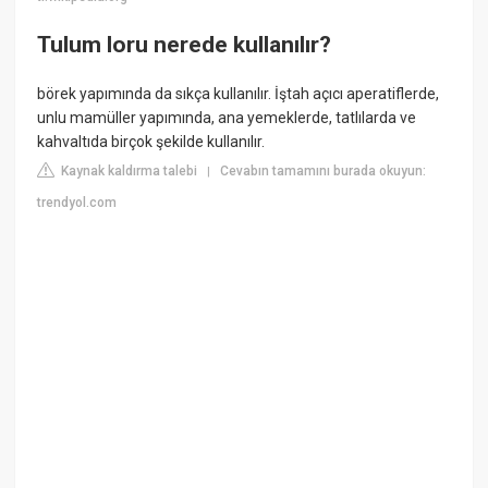
Tulum loru nerede kullanılır?
börek yapımında da sıkça kullanılır. İştah açıcı aperatiflerde,
unlu mamüller yapımında, ana yemeklerde, tatlılarda ve
kahvaltıda birçok şekilde kullanılır.
Kaynak kaldırma talebi
Cevabın tamamını burada okuyun:
|
trendyol.com