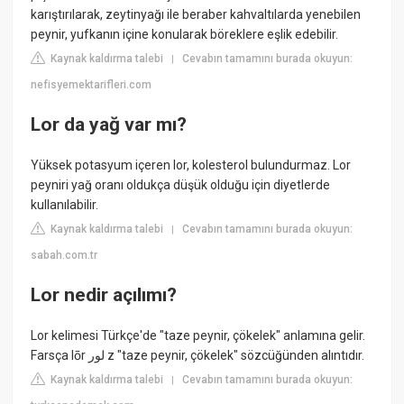
karıştırılarak, zeytinyağı ile beraber kahvaltılarda yenebilen
peynir, yufkanın içine konularak böreklere eşlik edebilir.
Kaynak kaldırma talebi
Cevabın tamamını burada okuyun:
|
nefisyemektarifleri.com
Lor da yağ var mı?
Yüksek potasyum içeren lor, kolesterol bulundurmaz. Lor
peyniri yağ oranı oldukça düşük olduğu için diyetlerde
kullanılabilir.
Kaynak kaldırma talebi
Cevabın tamamını burada okuyun:
|
sabah.com.tr
Lor nedir açılımı?
Lor kelimesi Türkçe'de "taze peynir, çökelek" anlamına gelir.
Farsça lōr لور z "taze peynir, çökelek" sözcüğünden alıntıdır.
Kaynak kaldırma talebi
Cevabın tamamını burada okuyun:
|