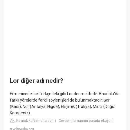
Lor diğer adı nedir?
Ermenicede ise Türkçedeki gibi Lor denmektedir. Anadolu'da
farklı yörelerde farklı söylenişleri de bulunmaktadır: Şor
(Kars), Nor (Antalya, Niğde), Ekşimik (Trakya), Minci (Doğu
Karadeniz).
Kaynak kaldırma talebi
Cevabın tamamını burada okuyun:
|
tr.wikipedia.org