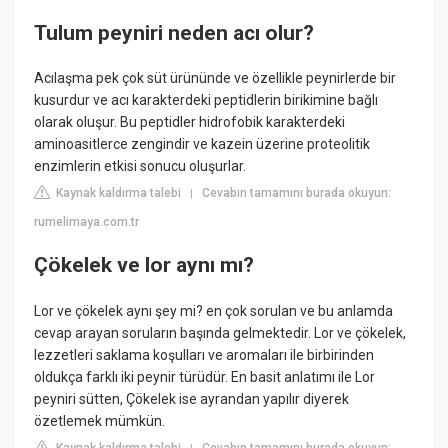
Tulum peyniri neden acı olur?
Acılaşma pek çok süt ürününde ve özellikle peynirlerde bir
kusurdur ve acı karakterdeki peptidlerin birikimine bağlı
olarak oluşur. Bu peptidler hidrofobik karakterdeki
aminoasitlerce zengindir ve kazein üzerine proteolitik
enzimlerin etkisi sonucu oluşurlar.
Kaynak kaldırma talebi
Cevabın tamamını burada okuyun:
|
rumelimaya.com.tr
Çökelek ve lor aynı mı?
Lor ve çökelek aynı şey mi? en çok sorulan ve bu anlamda
cevap arayan soruların başında gelmektedir. Lor ve çökelek,
lezzetleri saklama koşulları ve aromaları ile birbirinden
oldukça farklı iki peynir türüdür. En basit anlatımı ile Lor
peyniri sütten, Çökelek ise ayrandan yapılır diyerek
özetlemek mümkün.
Kaynak kaldırma talebi
Cevabın tamamını burada okuyun: