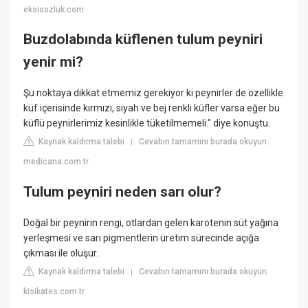
eksisozluk.com
Buzdolabında küflenen tulum peyniri
yenir mi?
Şu noktaya dikkat etmemiz gerekiyor ki peynirler de özellikle
küf içerisinde kırmızı, siyah ve bej renkli küfler varsa eğer bu
küflü peynirlerimiz kesinlikle tüketilmemeli." diye konuştu.
Kaynak kaldırma talebi
Cevabın tamamını burada okuyun:
|
medicana.com.tr
Tulum peyniri neden sarı olur?
Doğal bir peynirin rengi, otlardan gelen karotenin süt yağına
yerleşmesi ve sarı pigmentlerin üretim sürecinde açığa
çıkması ile oluşur.
Kaynak kaldırma talebi
Cevabın tamamını burada okuyun:
|
kisikates.com.tr