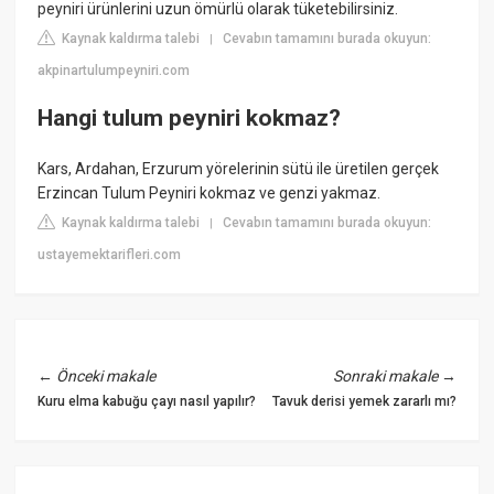
peyniri ürünlerini uzun ömürlü olarak tüketebilirsiniz.
Kaynak kaldırma talebi
Cevabın tamamını burada okuyun:
|
akpinartulumpeyniri.com
Hangi tulum peyniri kokmaz?
Kars, Ardahan, Erzurum yörelerinin sütü ile üretilen gerçek
Erzincan Tulum Peyniri kokmaz ve genzi yakmaz.
Kaynak kaldırma talebi
Cevabın tamamını burada okuyun:
|
ustayemektarifleri.com
←
Önceki makale
Sonraki makale
→
Kuru elma kabuğu çayı nasıl yapılır?
Tavuk derisi yemek zararlı mı?