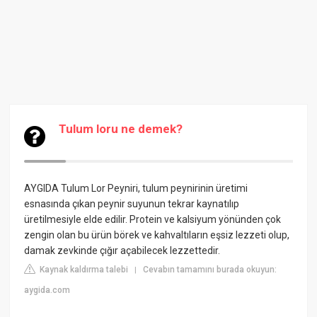
Tulum loru ne demek?
AYGIDA Tulum Lor Peyniri, tulum peynirinin üretimi
esnasında çıkan peynir suyunun tekrar kaynatılıp
üretilmesiyle elde edilir. Protein ve kalsiyum yönünden çok
zengin olan bu ürün börek ve kahvaltıların eşsiz lezzeti olup,
damak zevkinde çığır açabilecek lezzettedir.
Kaynak kaldırma talebi
Cevabın tamamını burada okuyun:
|
aygida.com