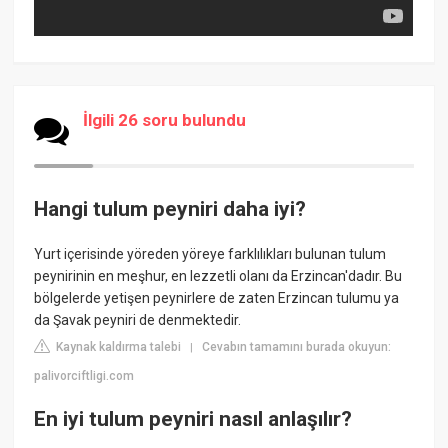
İlgili 26 soru bulundu
Hangi tulum peyniri daha iyi?
Yurt içerisinde yöreden yöreye farklılıkları bulunan tulum
peynirinin en meşhur, en lezzetli olanı da Erzincan'dadır. Bu
bölgelerde yetişen peynirlere de zaten Erzincan tulumu ya
da Şavak peyniri de denmektedir.
Kaynak kaldırma talebi
Cevabın tamamını burada okuyun:
|
palivorciftligi.com
En iyi tulum peyniri nasıl anlaşılır?