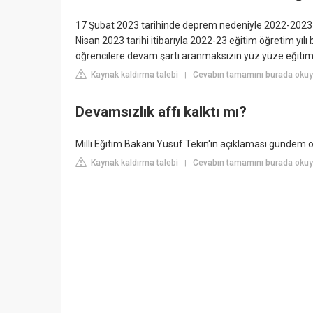
17 Şubat 2023 tarihinde deprem nedeniyle 2022-2023 a
Nisan 2023 tarihi itibarıyla 2022-23 eğitim öğretim y
öğrencilere devam şartı aranmaksızın yüz yüze eğitim v
Kaynak kaldırma talebi
Cevabın tamamını burada okuy
|
Devamsızlık affı kalktı mı?
Milli Eğitim Bakanı Yusuf Tekin'in açıklaması gündem old
Kaynak kaldırma talebi
Cevabın tamamını burada okuy
|