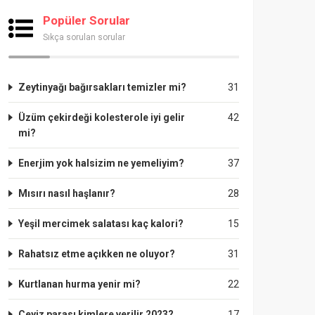
Popüler Sorular
Sıkça sorulan sorular
Zeytinyağı bağırsakları temizler mi?
31
Üzüm çekirdeği kolesterole iyi gelir
42
mi?
Enerjim yok halsizim ne yemeliyim?
37
Mısırı nasıl haşlanır?
28
Yeşil mercimek salatası kaç kalori?
15
Rahatsız etme açıkken ne oluyor?
31
Kurtlanan hurma yenir mi?
22
Çeyiz parası kimlere verilir 2023?
17