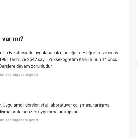
 var mı?
 Tıp Fakültesinde uygulanacak olan eğitim – öğretim ve sınav
1981 tarihli ve 2547 sayılı Yükseköğretim Kanununun 14 üncü
 Derslere devam zorunludur.
n: resmigazete.gov.tr
. Uygulamalı dersler; staj, laboratuvar çalışması, tartışma,
lışmaları ile benzeri uygulamaları kapsar.
n: resmigazete.gov.tr