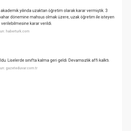
kademik yılında uzaktan öğretim olarak karar vermiştik. 3
ılı bahar dönemine mahsus olmak üzere, uzak öğretim ile isteyen
erilebilmesine karar verildi.
un: haberturk.com
u. Liselerde sınıfta kalma geri geldi. Devamsızlık affı kalktı.
un: gazeteduvar.com.tr