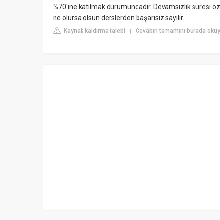
%70'ine katılmak durumundadır. Devamsızlık süresi öz
ne olursa olsun derslerden başarısız sayılır.
Kaynak kaldırma talebi
Cevabın tamamını burada okuy
|