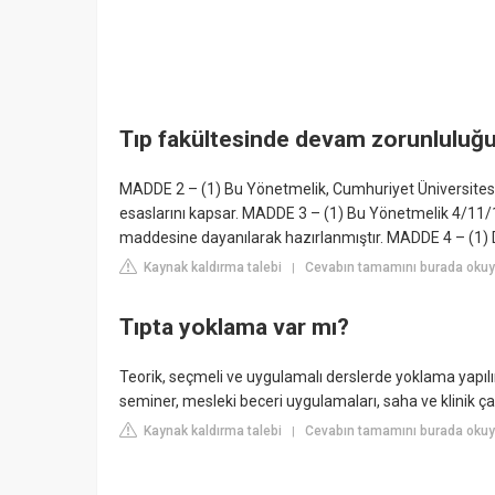
Tıp fakültesinde devam zorunluluğu
MADDE 2 – (1) Bu Yönetmelik, Cumhuriyet Üniversitesi
esaslarını kapsar. MADDE 3 – (1) Bu Yönetmelik 4/11/
maddesine dayanılarak hazırlanmıştır. MADDE 4 – (1)
Kaynak kaldırma talebi
Cevabın tamamını burada okuyu
|
Tıpta yoklama var mı?
Teorik, seçmeli ve uygulamalı derslerde yoklama yapılır
seminer, mesleki beceri uygulamaları, saha ve klinik ça
Kaynak kaldırma talebi
Cevabın tamamını burada okuyu
|