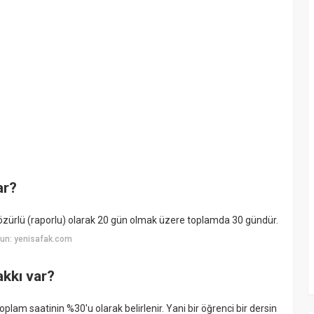
ar?
özürlü (raporlu) olarak 20 gün olmak üzere toplamda 30 gündür.
un: yenisafak.com
akkı var?
plam saatinin %30'u olarak belirlenir. Yani bir öğrenci bir dersin