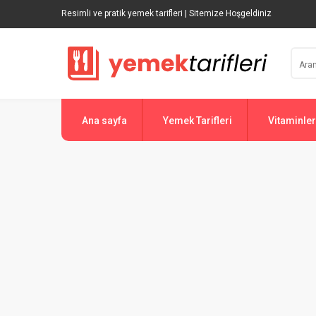
Resimli ve pratik yemek tarifleri | Sitemize Hoşgeldiniz
Ana sayfa
Yemek Tarifleri
Vitaminler