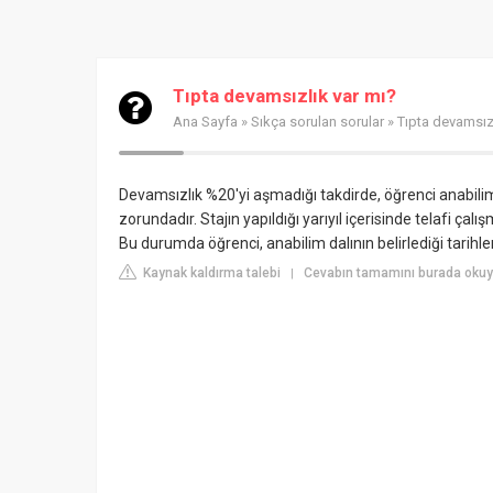
Tıpta devamsızlık var mı?
Ana Sayfa
»
Sıkça sorulan sorular
» Tıpta devamsızl
Devamsızlık %20'yi aşmadığı takdirde, öğrenci anabili
zorundadır. Stajın yapıldığı yarıyıl içerisinde telafi ç
Bu durumda öğrenci, anabilim dalının belirlediği tarihle
Kaynak kaldırma talebi
Cevabın tamamını burada okuyu
|