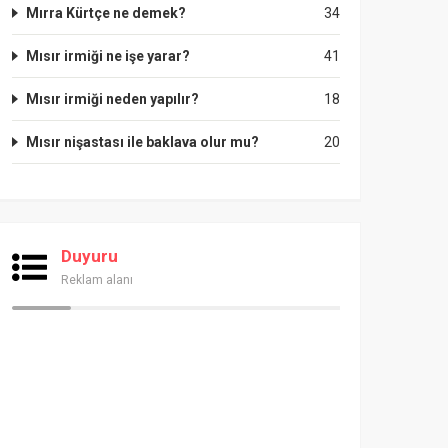
Mırra Kürtçe ne demek?
34
Mısır irmiği ne işe yarar?
41
Mısır irmiği neden yapılır?
18
Mısır nişastası ile baklava olur mu?
20
Duyuru
Reklam alanı