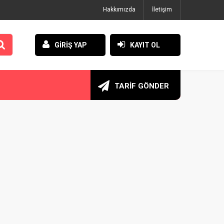
Hakkımızda
İletişim
GİRİŞ YAP
KAYIT OL
TARİF GÖNDER