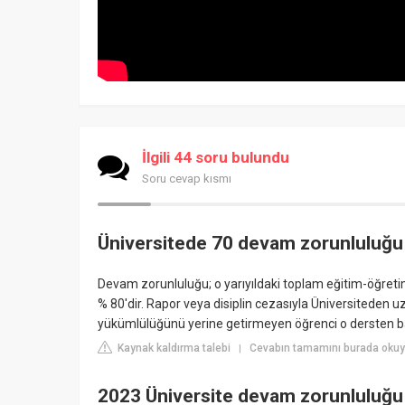
İlgili 44 soru bulundu
Soru cevap kısmı
Üniversitede 70 devam zorunluluğu
Devam zorunluluğu; o yarıyıldaki toplam eğitim-öğretim 
% 80'dir. Rapor veya disiplin cezasıyla Üniversiteden 
yükümlülüğünü yerine getirmeyen öğrenci o dersten baş
Kaynak kaldırma talebi
Cevabın tamamını burada okuyun
|
2023 Üniversite devam zorunluluğu