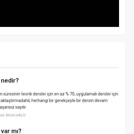
 nedir?
süresinin teorik dersler için en az % 70, uygulamalı dersler için
uzaklaştırmadahil, herhangi bir gerekçeyle bir dersin devam
arısız sayılır.
: biruni.edu.tr
 var mı?