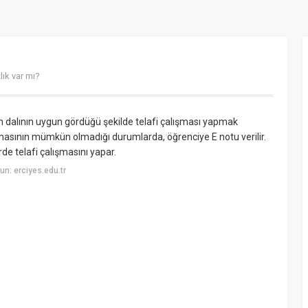
ık var mı?
m dalının uygun gördüğü şekilde telafi çalışması yapmak
alışmasının mümkün olmadığı durumlarda, öğrenciye E notu verilir.
rde telafi çalışmasını yapar.
n: erciyes.edu.tr