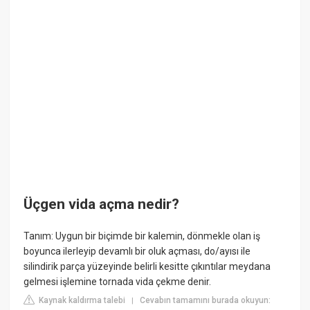
Üçgen vida açma nedir?
Tanım: Uygun bir biçimde bir kalemin, dönmekle olan iş
boyunca ilerleyip devamlı bir oluk açması, do/ayısı ile
silindirik parça yüzeyinde belirli kesitte çıkıntılar meydana
gelmesi işlemine tornada vida çekme denir.
Kaynak kaldırma talebi
Cevabın tamamını burada okuyun:
|