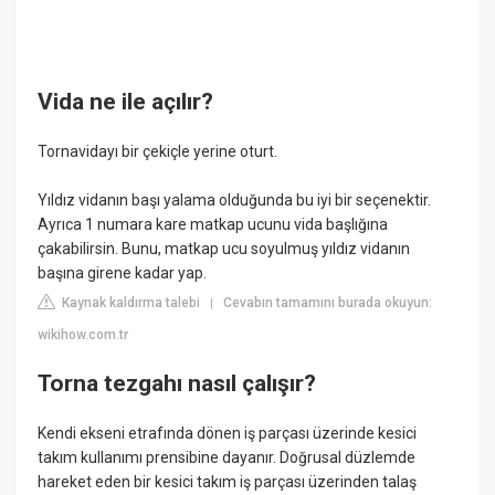
Vida ne ile açılır?
Tornavidayı bir çekiçle yerine oturt.
Yıldız vidanın başı yalama olduğunda bu iyi bir seçenektir.
Ayrıca 1 numara kare matkap ucunu vida başlığına
çakabilirsin. Bunu, matkap ucu soyulmuş yıldız vidanın
başına girene kadar yap.
Kaynak kaldırma talebi
Cevabın tamamını burada okuyun:
|
wikihow.com.tr
Torna tezgahı nasıl çalışır?
Kendi ekseni etrafında dönen iş parçası üzerinde kesici
takım kullanımı prensibine dayanır. Doğrusal düzlemde
hareket eden bir kesici takım iş parçası üzerinden talaş