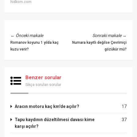
hidkom.com
←
Önceki makale
Sonraki makale
→
Romanov koyunu 1 yılda kaç
Numara kayıtlı değilse Çevrimiçi
kuzu verir?
gözükür mü?
Benzer sorular
Sıkça sorulan sorular
Aracın motoru kaç km'de açılır?
17
Tapu kaydının düzeltilmesi davası kime
37
karşı açılır?