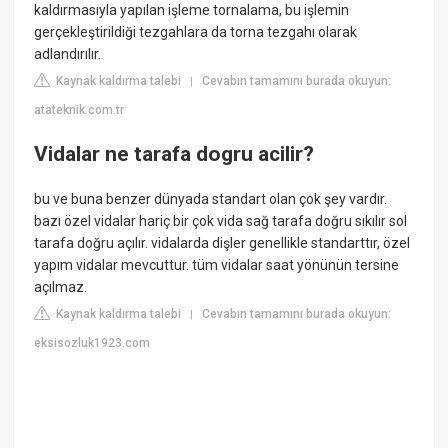
kaldırmasıyla yapılan işleme tornalama, bu işlemin
gerçekleştirildiği tezgahlara da torna tezgahı olarak
adlandırılır.
Kaynak kaldırma talebi
Cevabın tamamını burada okuyun:
|
atateknik.com.tr
Vidalar ne tarafa dogru acilir?
bu ve buna benzer dünyada standart olan çok şey vardır.
bazı özel vidalar hariç bir çok vida sağ tarafa doğru sıkılır sol
tarafa doğru açılır. vidalarda dişler genellikle standarttır, özel
yapım vidalar mevcuttur. tüm vidalar saat yönünün tersine
açılmaz.
Kaynak kaldırma talebi
Cevabın tamamını burada okuyun:
|
eksisozluk1923.com