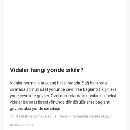
Vidalar hangi yönde sıkılır?
Vidalar normal olarak sağ helisli vidadır. Sağ helis vidalı
civatada somun saat yönünde çevrilirse bağlantı sıkışır, aksi
yöne çevrilirse gevşer. Özel durumlarda kullanılan sol helisli
vidalar ise saat ibresi yönünde döndürülürlerse bağlantı
gevşer, aksi yönde ise sıkışır.
Kaynak kaldırma talebi
Cevabın tamamını burada okuyun:
|
cvtcivata.com