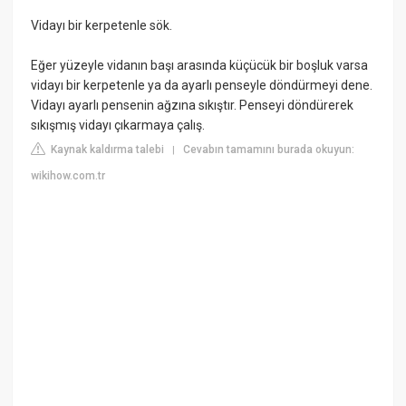
Vidayı bir kerpetenle sök.
Eğer yüzeyle vidanın başı arasında küçücük bir boşluk varsa
vidayı bir kerpetenle ya da ayarlı penseyle döndürmeyi dene.
Vidayı ayarlı pensenin ağzına sıkıştır. Penseyi döndürerek
sıkışmış vidayı çıkarmaya çalış.
Kaynak kaldırma talebi
Cevabın tamamını burada okuyun:
|
wikihow.com.tr