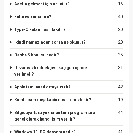
Adetin gelmesi için ne içilir?
16
Futures kumar mı?
40
Type-C kablo nasıl takılır?
20
Ikindi namazından sonra ne okunur?
23
Dabbe 5 konusu nedir?
35
Devamsızlık dilekçesi kaç gün içinde
31
verilmeli?
Apple ismi nasıl ortaya çıktı?
42
Kumlu cam duşakabin nasıl temizlenir?
19
Bilgisayarlara yüklenen tüm programlara
44
genel olarak hangi isim verilir?
Windows 11 ISO dosyası nedir?
41