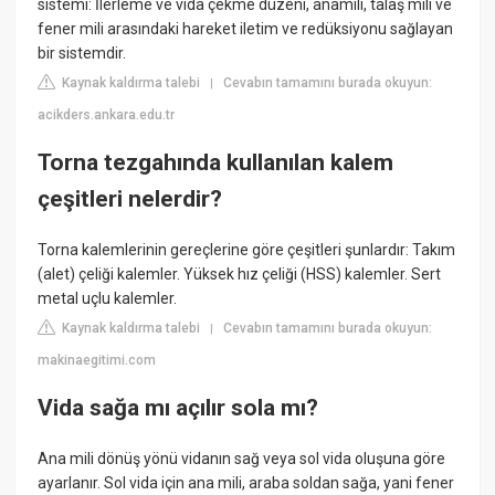
sistemi: İlerleme ve vida çekme düzeni, anamili, talaş mili ve
fener mili arasındaki hareket iletim ve redüksiyonu sağlayan
bir sistemdir.
Kaynak kaldırma talebi
Cevabın tamamını burada okuyun:
|
acikders.ankara.edu.tr
Torna tezgahında kullanılan kalem
çeşitleri nelerdir?
Torna kalemlerinin gereçlerine göre çeşitleri şunlardır: Takım
(alet) çeliği kalemler. Yüksek hız çeliği (HSS) kalemler. Sert
metal uçlu kalemler.
Kaynak kaldırma talebi
Cevabın tamamını burada okuyun:
|
makinaegitimi.com
Vida sağa mı açılır sola mı?
Ana mili dönüş yönü vidanın sağ veya sol vida oluşuna göre
ayarlanır. Sol vida için ana mili, araba soldan sağa, yani fener