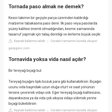
Tornada paso almak ne demek?
Kesici takımın bir geçişte parça üzerinden kaldırdığı
malzeme tabakasına paso denir. İlk paso veya pasolarda
yüzey kalitesi önemli olmadığından, kesme zamanında
tasarruf yapmak için talaş derinliği ve ilerleme büyük seçilir.
Kaynak kaldırma talebi
Cevabın tamamını burada okuyun:
|
garipgenc.com
Tornavida yoksa vida nasıl açılır?
Bir tereyağ bıçağı bul.
Tereyağ bıçağını tıpkı bozuk para gibi kullanabilirsin. Bıçağın
ucunu vida başındaki uzun oluğa oturt ve saat yönünün
tersine çevirerek vidayı sök. Eğer tereyağ bıçağı kalitesizse,
dayanıksızsa ya da vida çok sıkıysa vidayı sökmek yerine
bıçağı bükebilirsin.
Kaynak kaldırma talebi
Cevabın tamamını burada okuyun:
|