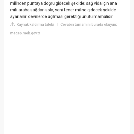
milinden puntaya doğru gidecek şekilde; sağ vida için ana
mili, araba sağdan sola, yani fener miline gidecek şekilde
ayarlanır. devirlerde açılması gerektiği unutulmamalıdır.
Kaynak kaldırma talebi
Cevabın tamamını burada okuyun:
|
megep.meb.gov.tr