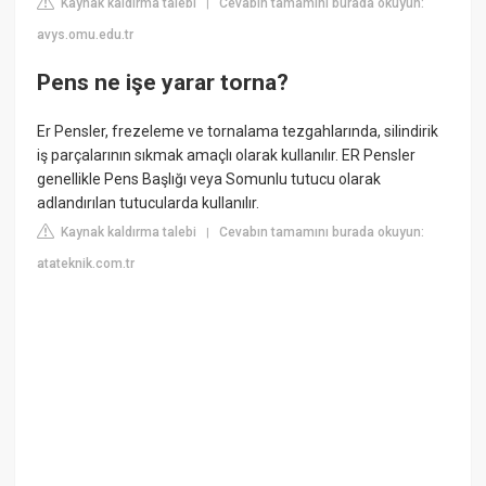
Kaynak kaldırma talebi
Cevabın tamamını burada okuyun:
|
avys.omu.edu.tr
Pens ne işe yarar torna?
Er Pensler, frezeleme ve tornalama tezgahlarında, silindirik
iş parçalarının sıkmak amaçlı olarak kullanılır. ER Pensler
genellikle Pens Başlığı veya Somunlu tutucu olarak
adlandırılan tutucularda kullanılır.
Kaynak kaldırma talebi
Cevabın tamamını burada okuyun:
|
atateknik.com.tr