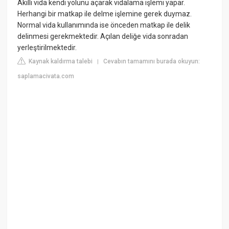
Akıllı vida kendi yolunu açarak vidalama işlemi yapar.
Herhangi bir matkap ile delme işlemine gerek duymaz.
Normal vida kullanımında ise önceden matkap ile delik
delinmesi gerekmektedir. Açılan deliğe vida sonradan
yerleştirilmektedir.
Kaynak kaldırma talebi
Cevabın tamamını burada okuyun:
|
saplamacivata.com