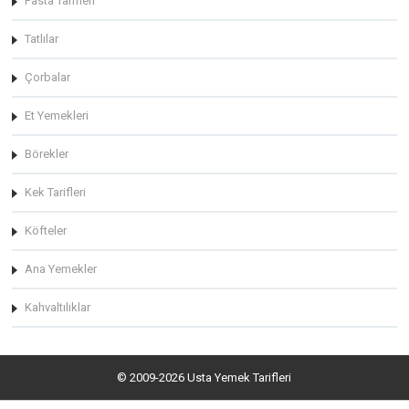
Pasta Tarifleri
Tatlılar
Çorbalar
Et Yemekleri
Börekler
Kek Tarifleri
Köfteler
Ana Yemekler
Kahvaltılıklar
© 2009-2026 Usta Yemek Tarifleri