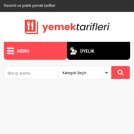
Resimli ve pratik yemek tarifleri
MENU
ÜYELİK