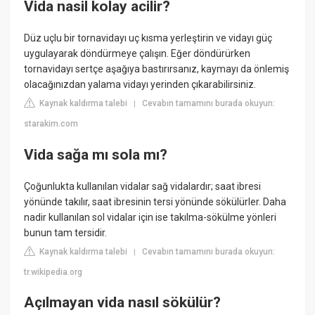
Vida nasil kolay acilir?
Düz uçlu bir tornavidayı uç kısma yerleştirin ve vidayı güç
uygulayarak döndürmeye çalışın. Eğer döndürürken
tornavidayı sertçe aşağıya bastırırsanız, kaymayı da önlemiş
olacağınızdan yalama vidayı yerinden çıkarabilirsiniz.
Kaynak kaldırma talebi
Cevabın tamamını burada okuyun:
|
starakim.com
Vida sağa mı sola mı?
Çoğunlukta kullanılan vidalar sağ vidalardır; saat ibresi
yönünde takılır, saat ibresinin tersi yönünde sökülürler. Daha
nadir kullanılan sol vidalar için ise takılma-sökülme yönleri
bunun tam tersidir.
Kaynak kaldırma talebi
Cevabın tamamını burada okuyun:
|
tr.wikipedia.org
Açılmayan vida nasıl sökülür?