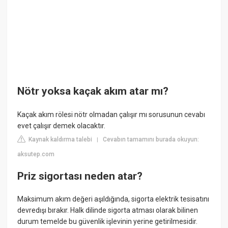
Nötr yoksa kaçak akım atar mı?
Kaçak akım rölesi nötr olmadan çalışır mı sorusunun cevabı
evet çalışır demek olacaktır.
Kaynak kaldırma talebi
Cevabın tamamını burada okuyun:
|
aksutep.com
Priz sigortası neden atar?
Maksimum akım değeri aşıldığında, sigorta elektrik tesisatını
devredışı bırakır. Halk dilinde sigorta atması olarak bilinen
durum temelde bu güvenlik işlevinin yerine getirilmesidir.