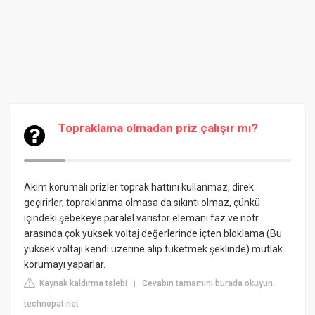
Topraklama olmadan priz çalışır mı?
Akım korumalı prizler toprak hattını kullanmaz, direk
geçirirler, topraklanma olmasa da sıkıntı olmaz, çünkü
içindeki şebekeye paralel
varistör
elemanı faz ve nötr
arasında çok yüksek voltaj değerlerinde içten bloklama (Bu
yüksek voltajı kendi üzerine alıp tüketmek şeklinde) mutlak
korumayı yaparlar.
Kaynak kaldırma talebi
Cevabın tamamını burada okuyun:
|
technopat.net