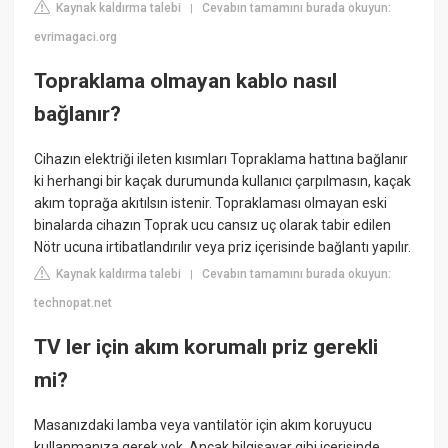
Kaynak kaldırma talebi
Cevabın tamamını burada okuyun:
|
evrimagaci.org
Topraklama olmayan kablo nasıl
bağlanır?
Cihazın elektriği ileten kısımları Topraklama hattına bağlanır
ki herhangi bir kaçak durumunda kullanıcı çarpılmasın, kaçak
akım toprağa akıtılsın istenir. Topraklaması olmayan eski
binalarda cihazın Toprak ucu cansız uç olarak tabir edilen
Nötr ucuna irtibatlandırılır veya priz içerisinde bağlantı yapılır.
Kaynak kaldırma talebi
Cevabın tamamını burada okuyun:
|
technopat.net
TV ler için akım korumalı priz gerekli
mi?
Masanızdaki lamba veya vantilatör için akım koruyucu
kullanmanıza gerek yok. Ancak bilgisayar gibi içerisinde