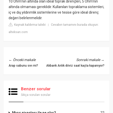
10 Ohm'nin altında olan ideal toprak dirençleri, 5 Ohm'nin
altında olmaması gereklidir. Kullanılan topraklama sistemleri,
iç ve dış yıldırımlık sistemlerine ve tesise göre ideal direnç
değeri belirlenmelidir.
Kaynak kaldırma talebi
Cevabın tamamını burada okuyun:
|
alteksan.com
←
Önceki makale
Sonraki makale
→
Arap sabunu sıvı mi?
Akbank Anlık döviz saat kaçta kapanıyor?
Benzer sorular
Sıkça sorulan sorular
Mısır nişastası ile ne olur?
22