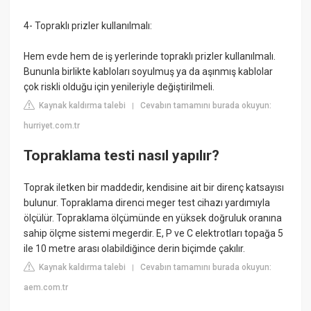
4- Topraklı prizler kullanılmalı:
Hem evde hem de iş yerlerinde topraklı prizler kullanılmalı.
Bununla birlikte kabloları soyulmuş ya da aşınmış kablolar
çok riskli olduğu için yenileriyle değiştirilmeli.
Kaynak kaldırma talebi
Cevabın tamamını burada okuyun:
|
hurriyet.com.tr
Topraklama testi nasıl yapılır?
Toprak iletken bir maddedir, kendisine ait bir direnç katsayısı
bulunur. Topraklama direnci meger test cihazı yardımıyla
ölçülür. Topraklama ölçümünde en yüksek doğruluk oranına
sahip ölçme sistemi megerdir. E, P ve C elektrotları topağa 5
ile 10 metre arası olabildiğince derin biçimde çakılır.
Kaynak kaldırma talebi
Cevabın tamamını burada okuyun:
|
aem.com.tr