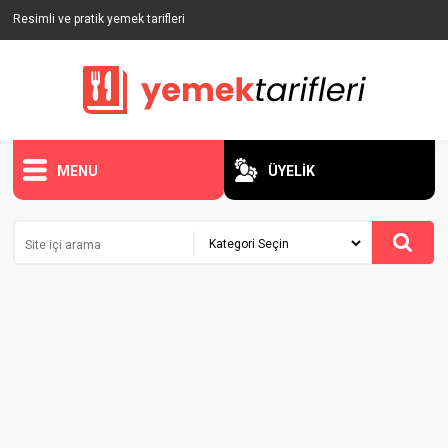
Resimli ve pratik yemek tarifleri
MENU
ÜYELİK