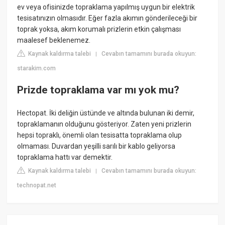
ev veya ofisinizde topraklama yapılmış uygun bir elektrik
tesisatınızın olmasıdır. Eğer fazla akımın gönderileceği bir
toprak yoksa, akım korumalı prizlerin etkin çalışması
maalesef beklenemez.
Kaynak kaldırma talebi
Cevabın tamamını burada okuyun:
|
starakim.com
Prizde topraklama var mı yok mu?
Hectopat. İki deliğin üstünde ve altında bulunan iki demir,
topraklamanın olduğunu gösteriyor. Zaten yeni prizlerin
hepsi topraklı, önemli olan tesisatta topraklama olup
olmaması. Duvardan yeşilli sarılı bir kablo geliyorsa
topraklama hattı var demektir.
Kaynak kaldırma talebi
Cevabın tamamını burada okuyun:
|
technopat.net