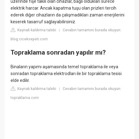
üzerinde fişe takılı olan cihazlar, bağlı oldukları sürece
elektrik harcar. Ancak kapatma tuşu olan prizleri tercih
ederek diğer cihazların da çalışmadıkları zaman enerjilerini
keserek tasarruf sağlayabilirsiniz.
Kaynak kaldırma talebi
Cevabın tamamını burada okuyun:
|
blog.ciceksepeti.com
Topraklama sonradan yapılır mı?
Binaların yapımı aşamasında temel topraklama ile veya
sonradan topraklama elektrodları ile bir topraklama tesisi
elde edilir.
Kaynak kaldırma talebi
Cevabın tamamını burada okuyun:
|
topraklama.com