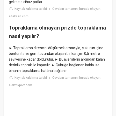
gelirse o cihaz patlar.
Kaynak kaldırma talebi
Cevabın tamamını burada okuyun:
|
alteksan.com
Topraklama olmayan prizde topraklama
nasıl yapılır?
► Topraklama direncini düşürmek amacıyla, çukurun içine
bentonite ve gem tozundan oluşan bir karışım 0,5 metre
seviyesine kadar doldurulur. ► Bu işlemlerin ardından kalan
derinlik toprak ile kapatılır. ► Çubuğa bağlanan kablo ise
binanın topraklama hattına bağlanır.
Kaynak kaldırma talebi
Cevabın tamamını burada okuyun:
|
elektrikport.com