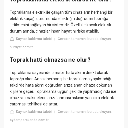
Topraklama elektrik ile çalışan tüm cihazların herhangi bir
elektrik kaçağı durumunda elektriğin doğrudan toprağa
iletilmesini sağlayan bir sistemdir. Özellikle kaçak elektrik
durumlarında, cihazlar insan hayatını riske atabilir.
Kaynak kaldırma talebi
Cevabın tamamını burada okuyun:
|
hurriyet.com.tr
Toprak hatti olmazsa ne olur?
Topraklama sayesinde olası bir hata akımı direkt olarak
toprağa akar. Ancak herhangi bir topraklama yapılmadığı
takdirde hata akımı doğrudan arızalanan cihaza dokunan
kişilere geçer. Topraklama uygun şekilde yapılmadığında ise
cihaz ve makinelerin arızalanması riskinin yanı sıra elektrik
çarpması tehlikesi de artar.
Kaynak kaldırma talebi
Cevabın tamamını burada okuyun:
|
aydemperakende.com.tr