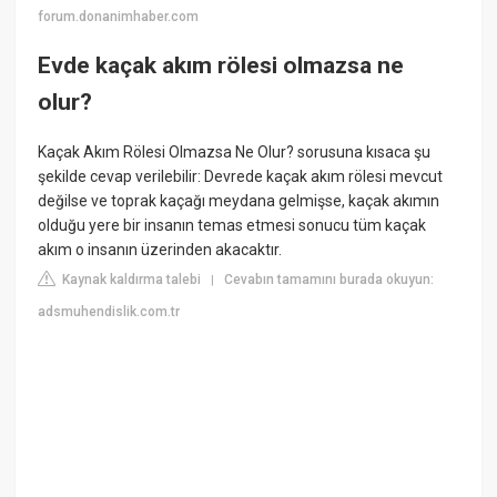
forum.donanimhaber.com
Evde kaçak akım rölesi olmazsa ne
olur?
Kaçak Akım Rölesi Olmazsa Ne Olur? sorusuna kısaca şu
şekilde cevap verilebilir: Devrede kaçak akım rölesi mevcut
değilse ve toprak kaçağı meydana gelmişse, kaçak akımın
olduğu yere bir insanın temas etmesi sonucu tüm kaçak
akım o insanın üzerinden akacaktır.
Kaynak kaldırma talebi
Cevabın tamamını burada okuyun:
|
adsmuhendislik.com.tr