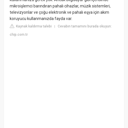
mikroişlemci barındıran pahalı cihazlar, müzik sistemleri,
televizyonlar ve çoğu elektronik ve pahalı eşya için akım
koruyucu kullanmanızda fayda var.
Kaynak kaldırma talebi
Cevabın tamamını burada okuyun:
|
chip.com.tr