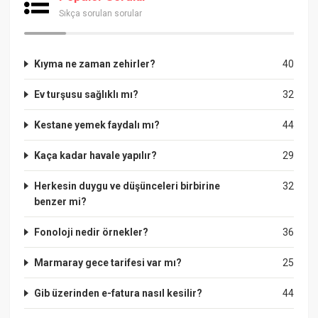
Sıkça sorulan sorular
Kıyma ne zaman zehirler?
40
Ev turşusu sağlıklı mı?
32
Kestane yemek faydalı mı?
44
Kaça kadar havale yapılır?
29
Herkesin duygu ve düşünceleri birbirine
32
benzer mi?
Fonoloji nedir örnekler?
36
Marmaray gece tarifesi var mı?
25
Gib üzerinden e-fatura nasıl kesilir?
44