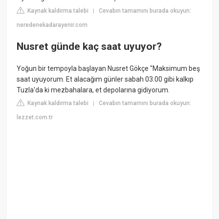
Kaynak kaldırma talebi
Cevabın tamamını burada okuyun:
|
neredenekadarayenir.com
Nusret günde kaç saat uyuyor?
Yoğun bir tempoyla başlayan Nusret Gökçe "Maksimum beş
saat uyuyorum. Et alacağım günler sabah 03.00 gibi kalkıp
Tuzla'da ki mezbahalara, et depolarına gidiyorum.
Kaynak kaldırma talebi
Cevabın tamamını burada okuyun:
|
lezzet.com.tr