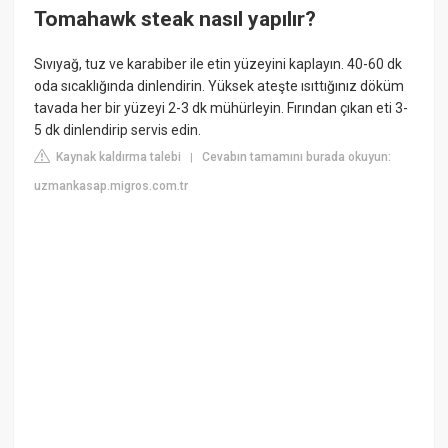
Tomahawk steak nasıl yapılır?
Sıvıyağ, tuz ve karabiber ile etin yüzeyini kaplayın. 40-60 dk
oda sıcaklığında dinlendirin. Yüksek ateşte ısıttığınız döküm
tavada her bir yüzeyi 2-3 dk mühürleyin. Fırından çıkan eti 3-
5 dk dinlendirip servis edin.
Kaynak kaldırma talebi
Cevabın tamamını burada okuyun:
|
uzmankasap.migros.com.tr