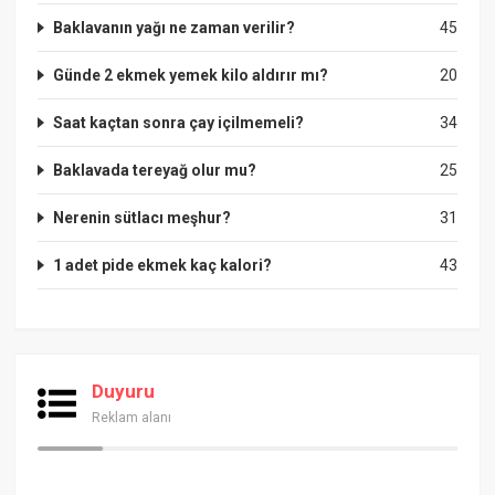
Baklavanın yağı ne zaman verilir?
45
Günde 2 ekmek yemek kilo aldırır mı?
20
Saat kaçtan sonra çay içilmemeli?
34
Baklavada tereyağ olur mu?
25
Nerenin sütlacı meşhur?
31
1 adet pide ekmek kaç kalori?
43
Duyuru
Reklam alanı