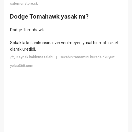
salomonstore.sk
Dodge Tomahawk yasak mı?
Dodge Tomahawk
Sokakta kullanılmasına izin verilmeyen yasal bir motosiklet
olarak üretildi.
Kaynak kaldırma talebi
Cevabın tamamını burada okuyun:
|
yolcu360.com