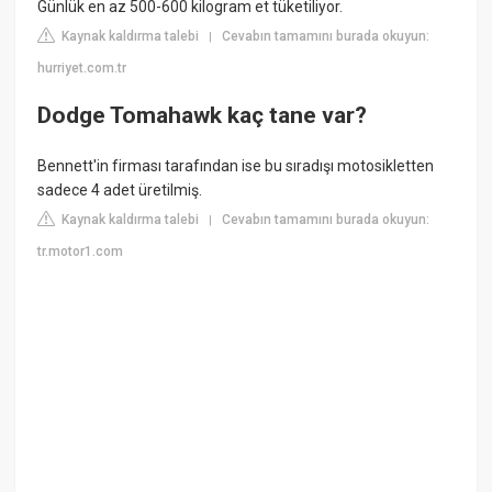
Günlük en az 500-600 kilogram et tüketiliyor.
Kaynak kaldırma talebi
Cevabın tamamını burada okuyun:
|
hurriyet.com.tr
Dodge Tomahawk kaç tane var?
Bennett'in firması tarafından ise bu sıradışı motosikletten
sadece 4 adet üretilmiş.
Kaynak kaldırma talebi
Cevabın tamamını burada okuyun:
|
tr.motor1.com