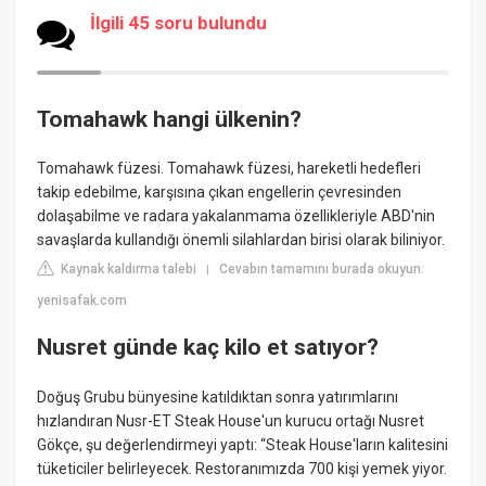
İlgili 45 soru bulundu
Tomahawk hangi ülkenin?
Tomahawk füzesi. Tomahawk füzesi, hareketli hedefleri
takip edebilme, karşısına çıkan engellerin çevresinden
dolaşabilme ve radara yakalanmama özellikleriyle ABD'nin
savaşlarda kullandığı önemli silahlardan birisi olarak biliniyor.
Kaynak kaldırma talebi
Cevabın tamamını burada okuyun:
|
yenisafak.com
Nusret günde kaç kilo et satıyor?
Doğuş Grubu bünyesine katıldıktan sonra yatırımlarını
hızlandıran Nusr-ET Steak House'un kurucu ortağı Nusret
Gökçe, şu değerlendirmeyi yaptı: “Steak House'ların kalitesini
tüketiciler belirleyecek. Restoranımızda 700 kişi yemek yiyor.