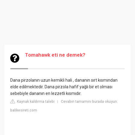
Tomahawk eti ne demek?
Dana pirzolanın uzun kemikli hali , dananın sırt kısmından
elde edilmektedir. Dana pirzola hafif yağlı bir et olması
sebebiyle dananın en lezzetli kısmıdır.
Kaynak kaldırma talebi
Cevabın tamamını burada okuyun:
|
balikesireti.com