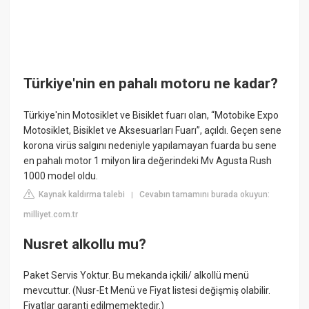
Türkiye'nin en pahalı motoru ne kadar?
Türkiye'nin Motosiklet ve Bisiklet fuarı olan, “Motobike Expo
Motosiklet, Bisiklet ve Aksesuarları Fuarı”, açıldı. Geçen sene
korona virüs salgını nedeniyle yapılamayan fuarda bu sene
en pahalı motor 1 milyon lira değerindeki Mv Agusta Rush
1000 model oldu.
Kaynak kaldırma talebi
Cevabın tamamını burada okuyun:
|
milliyet.com.tr
Nusret alkollu mu?
Paket Servis Yoktur. Bu mekanda içkili/ alkollü menü
mevcuttur. (Nusr-Et Menü ve Fiyat listesi değişmiş olabilir.
Fiyatlar garanti edilmemektedir.)