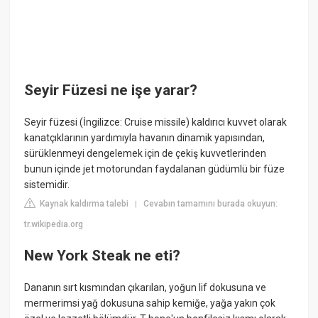
Seyir Füzesi ne işe yarar?
Seyir füzesi (İngilizce: Cruise missile) kaldırıcı kuvvet olarak
kanatçıklarının yardımıyla havanın dinamik yapısından,
sürüklenmeyi dengelemek için de çekiş kuvvetlerinden
bunun içinde jet motorundan faydalanan güdümlü bir füze
sistemidir.
Kaynak kaldırma talebi
Cevabın tamamını burada okuyun:
|
tr.wikipedia.org
New York Steak ne eti?
Dananın sırt kısmından çıkarılan, yoğun lif dokusuna ve
mermerimsi yağ dokusuna sahip kemiğe, yağa yakın çok