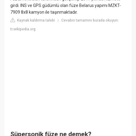
girdi. INS ve GPS güdümlü olan füze Belarus yapımı MZKT-
7909 8x8 kamyon ile taşınmaktadır.
Kaynak kaldırma talebi
Cevabın tamamını burada okuyun:
|
tr.wikipedia.org
Süpersonik füze ne demek?