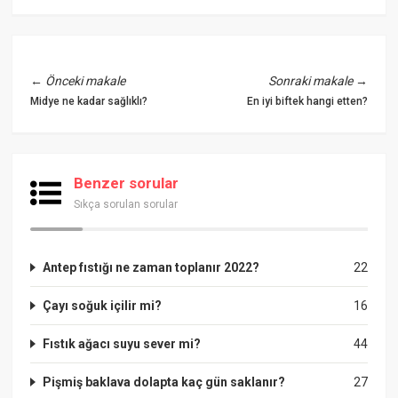
←
Önceki makale
Sonraki makale
→
Midye ne kadar sağlıklı?
En iyi biftek hangi etten?
Benzer sorular
Sıkça sorulan sorular
Antep fıstığı ne zaman toplanır 2022?
22
Çayı soğuk içilir mi?
16
Fıstık ağacı suyu sever mi?
44
Pişmiş baklava dolapta kaç gün saklanır?
27