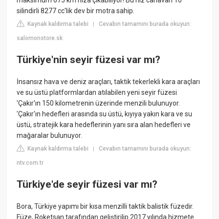
maksimum 675 km hıza çıkabiliyor! Bu hız canavarı 10
silindirli 8277 cc'lik dev bir motra sahip.
Kaynak kaldırma talebi
Cevabın tamamını burada okuyun:
|
salomonstore.sk
Türkiye'nin seyir füzesi var mı?
İnsansız hava ve deniz araçları, taktik tekerlekli kara araçları
ve su üstü platformlardan atılabilen yeni seyir füzesi
'Çakır'ın 150 kilometrenin üzerinde menzili bulunuyor.
'Çakır'ın hedefleri arasında su üstü, kıyıya yakın kara ve su
üstü, stratejik kara hedeflerinin yanı sıra alan hedefleri ve
mağaralar bulunuyor.
Kaynak kaldırma talebi
Cevabın tamamını burada okuyun:
|
ntv.com.tr
Türkiye'de seyir füzesi var mı?
Bora, Türkiye yapımı bir kısa menzilli taktik balistik füzedir.
Füze, Roketsan tarafından geliştirilip 2017 yılında hizmete