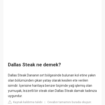
Dallas Steak ne demek?
Dallas Steak Dananın sırt bölgesinde bulunan kol etine yakın
olan bölümünden çıkan yatay olarak kesilen ete verilen
isimdir. İçerisine haritaya benzer biçimde yağ işlemiş olan
yumuşak, lezzetli bir steak olan Dallas Steak damak tadınıza
uygundur.
Kaynak kaldırma talebi
Cevabın tamamını burada okuyun:
|