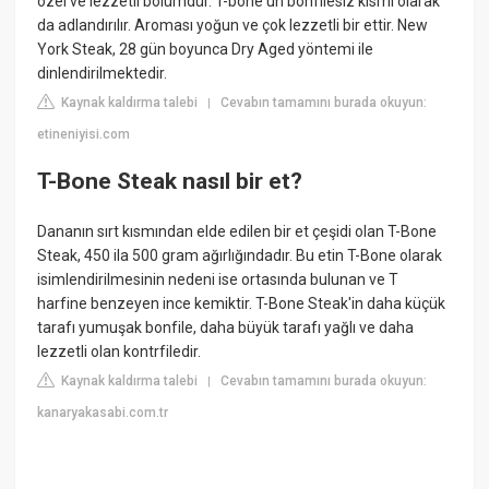
özel ve lezzetli bölümdür. T-bone'un bonfilesiz kısmı olarak
da adlandırılır. Aroması yoğun ve çok lezzetli bir ettir. New
York Steak, 28 gün boyunca Dry Aged yöntemi ile
dinlendirilmektedir.
Kaynak kaldırma talebi
Cevabın tamamını burada okuyun:
|
etineniyisi.com
T-Bone Steak nasıl bir et?
Dananın sırt kısmından elde edilen bir et çeşidi olan T-Bone
Steak, 450 ila 500 gram ağırlığındadır. Bu etin T-Bone olarak
isimlendirilmesinin nedeni ise ortasında bulunan ve T
harfine benzeyen ince kemiktir. T-Bone Steak'in daha küçük
tarafı yumuşak bonfile, daha büyük tarafı yağlı ve daha
lezzetli olan kontrfiledir.
Kaynak kaldırma talebi
Cevabın tamamını burada okuyun:
|
kanaryakasabi.com.tr