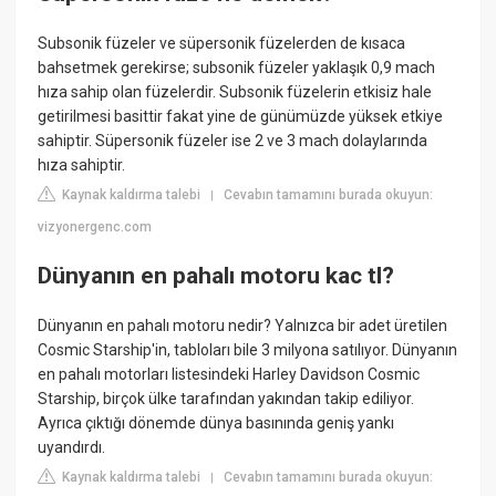
Subsonik füzeler ve süpersonik füzelerden de kısaca
bahsetmek gerekirse; subsonik füzeler yaklaşık 0,9 mach
hıza sahip olan füzelerdir. Subsonik füzelerin etkisiz hale
getirilmesi basittir fakat yine de günümüzde yüksek etkiye
sahiptir. Süpersonik füzeler ise 2 ve 3 mach dolaylarında
hıza sahiptir.
Kaynak kaldırma talebi
Cevabın tamamını burada okuyun:
|
vizyonergenc.com
Dünyanın en pahalı motoru kac tl?
Dünyanın en pahalı motoru nedir? Yalnızca bir adet üretilen
Cosmic Starship'in, tabloları bile 3 milyona satılıyor. Dünyanın
en pahalı motorları listesindeki Harley Davidson Cosmic
Starship, birçok ülke tarafından yakından takip ediliyor.
Ayrıca çıktığı dönemde dünya basınında geniş yankı
uyandırdı.
Kaynak kaldırma talebi
Cevabın tamamını burada okuyun:
|