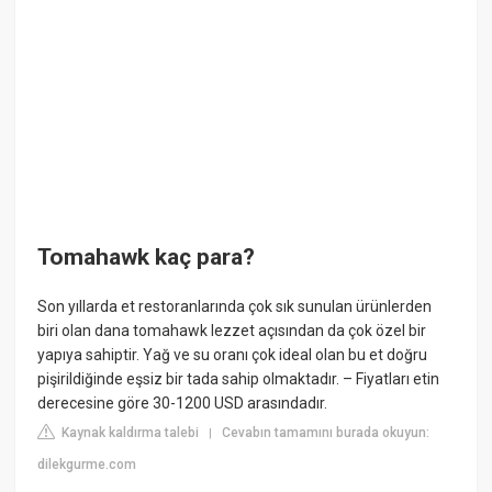
Tomahawk kaç para?
Son yıllarda et restoranlarında çok sık sunulan ürünlerden
biri olan dana tomahawk lezzet açısından da çok özel bir
yapıya sahiptir. Yağ ve su oranı çok ideal olan bu et doğru
pişirildiğinde eşsiz bir tada sahip olmaktadır. – Fiyatları etin
derecesine göre 30-1200 USD arasındadır.
Kaynak kaldırma talebi
Cevabın tamamını burada okuyun:
|
dilekgurme.com