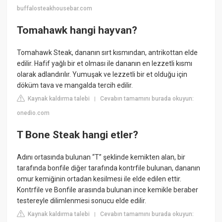
buffalosteakhousebar.com
Tomahawk hangi hayvan?
Tomahawk Steak, dananın sırt kısmından, antrikottan elde
edilir. Hafif yağlı bir et olması ile dananın en lezzetli kısmı
olarak adlandırılır. Yumuşak ve lezzetli bir et olduğu için
döküm tava ve mangalda tercih edilir.
Kaynak kaldırma talebi
Cevabın tamamını burada okuyun:
|
onedio.com
T Bone Steak hangi etler?
Adını ortasında bulunan “T” şeklinde kemikten alan, bir
tarafında bonfile diğer tarafında kontrfile bulunan, dananın
omur kemiğinin ortadan kesilmesi ile elde edilen ettir.
Kontrfile ve Bonfile arasında bulunan ince kemikle beraber
testereyle dilimlenmesi sonucu elde edilir.
Kaynak kaldırma talebi
Cevabın tamamını burada okuyun:
|