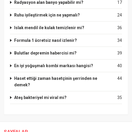
Radyasyon alan banyo yapabilir mi?
17
Ruhu iyileştirmek için ne yapmalı?
24
Islak mendil ile kulak temizlenir mi?
36
Formula 1 ücretsiz nasıl izlenir?
34
Bulutlar depremin habercisi mi?
39
En iyi yoğuşmalı kombi markası hangisi?
40
Haset ettiği zaman hasetçinin şerrinden ne
44
demek?
Ateş bakteriyel mi viral mi?
35
SAYFALAR