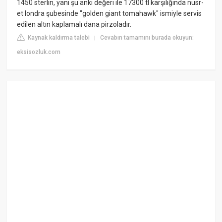
1450 sterlin, yani şu anki değeri ile 17300 tl karşılığında nusr-
et londra şubesinde "golden giant tomahawk" ismiyle servis
edilen altın kaplamalı dana pirzoladır.
Kaynak kaldırma talebi
Cevabın tamamını burada okuyun:
|
eksisozluk.com