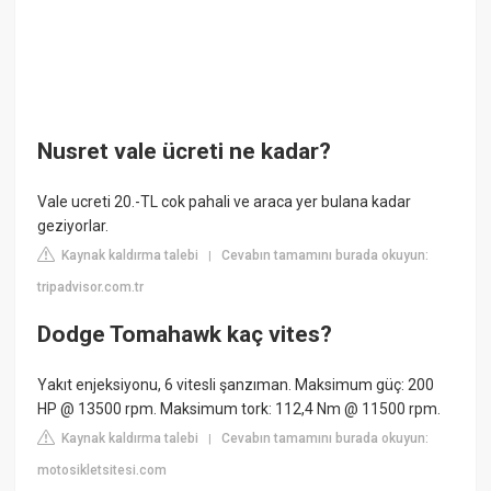
Nusret vale ücreti ne kadar?
Vale ucreti 20.-TL cok pahali ve araca yer bulana kadar
geziyorlar.
Kaynak kaldırma talebi
Cevabın tamamını burada okuyun:
|
tripadvisor.com.tr
Dodge Tomahawk kaç vites?
Yakıt enjeksiyonu, 6 vitesli şanzıman. Maksimum güç: 200
HP @ 13500 rpm. Maksimum tork: 112,4 Nm @ 11500 rpm.
Kaynak kaldırma talebi
Cevabın tamamını burada okuyun:
|
motosikletsitesi.com