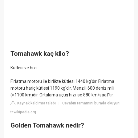
Tomahawk kaç kilo?
Kütlesi ve hızı
Fırlatma motoru ile birlikte kütlesi 1440 kg'dır. Fırlatma
motoru hariç kütlesi 1190 kg'dır. Menzili 600 deniz mili
(>1100 km)dir. Ortalama uçuş hızı ise 880 km/saat'tir.
Kaynak kaldırma talebi
Cevabın tamamını burada okuyun:
|
tr.wikipedia.org
Golden Tomahawk nedir?