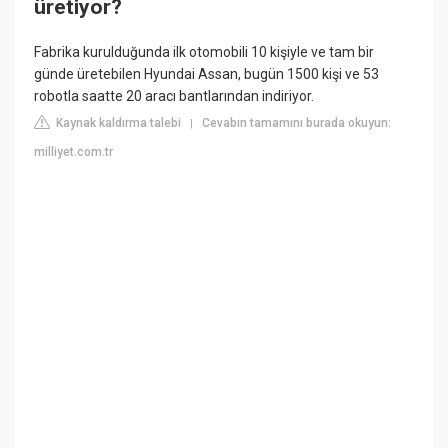
üretiyor?
Fabrika kurulduğunda ilk otomobili 10 kişiyle ve tam bir
günde üretebilen Hyundai Assan, bugün 1500 kişi ve 53
robotla saatte 20 aracı bantlarından indiriyor.
Kaynak kaldırma talebi
Cevabın tamamını burada okuyun:
|
milliyet.com.tr