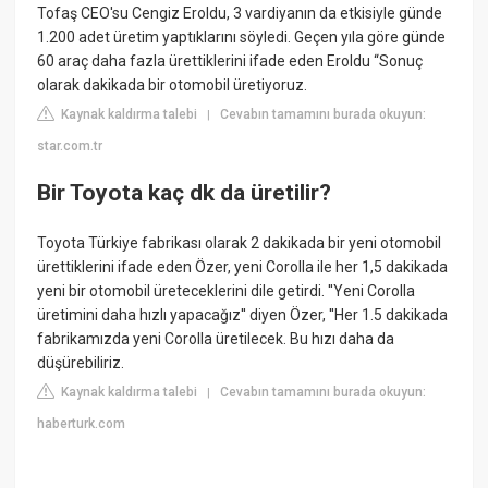
Tofaş CEO'su Cengiz Eroldu, 3 vardiyanın da etkisiyle günde
1.200 adet üretim yaptıklarını söyledi. Geçen yıla göre günde
60 araç daha fazla ürettiklerini ifade eden Eroldu “Sonuç
olarak dakikada bir otomobil üretiyoruz.
Kaynak kaldırma talebi
Cevabın tamamını burada okuyun:
|
star.com.tr
Bir Toyota kaç dk da üretilir?
Toyota Türkiye fabrikası olarak 2 dakikada bir yeni otomobil
ürettiklerini ifade eden Özer, yeni Corolla ile her 1,5 dakikada
yeni bir otomobil üreteceklerini dile getirdi. ''Yeni Corolla
üretimini daha hızlı yapacağız'' diyen Özer, ''Her 1.5 dakikada
fabrikamızda yeni Corolla üretilecek. Bu hızı daha da
düşürebiliriz.
Kaynak kaldırma talebi
Cevabın tamamını burada okuyun:
|
haberturk.com