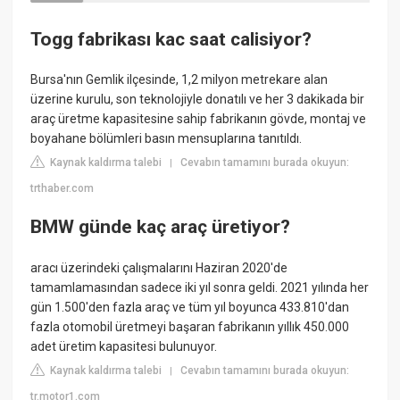
Togg fabrikası kac saat calisiyor?
Bursa'nın Gemlik ilçesinde, 1,2 milyon metrekare alan
üzerine kurulu, son teknolojiyle donatılı ve her 3 dakikada bir
araç üretme kapasitesine sahip fabrikanın gövde, montaj ve
boyahane bölümleri basın mensuplarına tanıtıldı.
Kaynak kaldırma talebi
Cevabın tamamını burada okuyun:
|
trthaber.com
BMW günde kaç araç üretiyor?
aracı üzerindeki çalışmalarını Haziran 2020'de
tamamlamasından sadece iki yıl sonra geldi. 2021 yılında her
gün 1.500'den fazla araç ve tüm yıl boyunca 433.810'dan
fazla otomobil üretmeyi başaran fabrikanın yıllık 450.000
adet üretim kapasitesi bulunuyor.
Kaynak kaldırma talebi
Cevabın tamamını burada okuyun:
|
tr.motor1.com