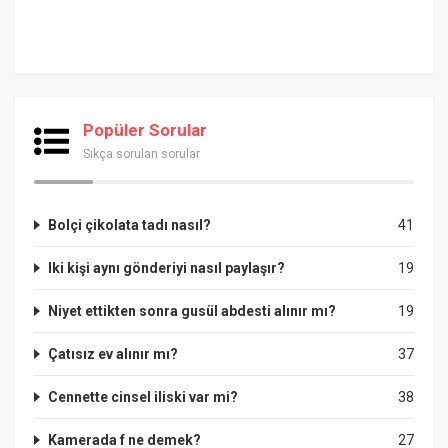
Popüler Sorular
Sıkça sorulan sorular
Bolçi çikolata tadı nasıl?
41
Iki kişi aynı gönderiyi nasıl paylaşır?
19
Niyet ettikten sonra gusül abdesti alınır mı?
19
Çatısız ev alınır mı?
37
Cennette cinsel iliski var mi?
38
Kamerada f ne demek?
27