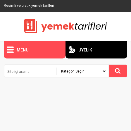
Resimli ve pratik yemek tarifleri
MENU
ÜYELİK