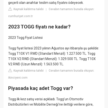
geçerli olan anahtar teslim satış fiyatını ödeyecek.
Kaynak kaldırma talebi
Cevabın tamamını burada okuyun:
|
cumhuriyet.com.tr
2023 TOGG fiyatı ne kadar?
2023 Togg Fiyat Listesi
Togg fiyat listesi 2023 yılının Ağustos ayı itibarıyla şu şekilde:
Togg T10X V1 RWD (Standart Menzil): 1.227.500 TL. Togg
T10X V2 RWD (Standart Menzil): 1.329.500 TL. Togg T10X
V2 RWD (Uzun Menzil): 1.563.500 TL.
Kaynak kaldırma talebi
Cevabın tamamını burada okuyun:
|
ikinciyeni.com
Piyasada kaç adet Togg var?
Togg ilk kez satış verisi açıkladı. Togg'un Otomotiv
Distribütörleri ve Mobilite Derneği'ne ilettiği verilere göre,