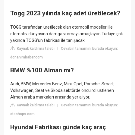
Togg 2023 yılında kaç adet üretilecek?
TOGG tarafından üretilecek olan otomobil modelleri ile
otomotiv dünyasına damga vurmayı amaçlayan Türkiye çok
yakında TOGG'un fabrikası ile tanışacak.
Kaynak kaldırma talebi
Cevabın tamamını burada okuyun:
|
donanimhaber.com
BMW %100 Alman mı?
Audi, BMW, Mercedes Benz, Mini, Opel, Porsche, Smart,
Volkswagen, Seat ve Skoda sektörde öncü rol üstlenen
Alman araba markaları arasında yer alıyor.
Kaynak kaldırma talebi
Cevabın tamamını burada okuyun:
|
otoshops.com
Hyundai Fabrikası günde kaç araç