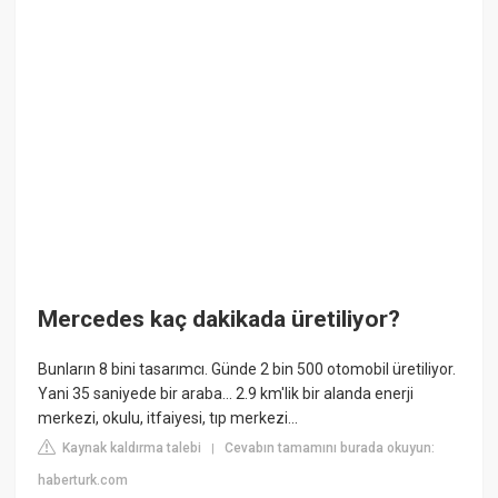
Mercedes kaç dakikada üretiliyor?
Bunların 8 bini tasarımcı. Günde 2 bin 500 otomobil üretiliyor.
Yani 35 saniyede bir araba... 2.9 km'lik bir alanda enerji
merkezi, okulu, itfaiyesi, tıp merkezi...
Kaynak kaldırma talebi
Cevabın tamamını burada okuyun:
|
haberturk.com