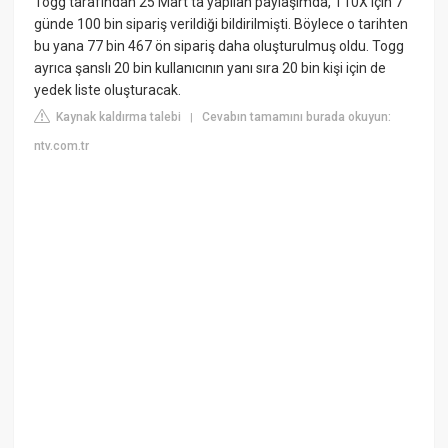
Togg tarafından 25 Mart'ta yapılan paylaşımda, T10X için 7
günde 100 bin sipariş verildiği bildirilmişti. Böylece o tarihten
bu yana 77 bin 467 ön sipariş daha oluşturulmuş oldu. Togg
ayrıca şanslı 20 bin kullanıcının yanı sıra 20 bin kişi için de
yedek liste oluşturacak.
Kaynak kaldırma talebi
Cevabın tamamını burada okuyun:
|
ntv.com.tr