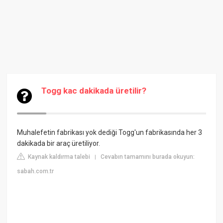
Togg kac dakikada üretilir?
Muhalefetin fabrikası yok dediği Togg'un fabrikasında her 3
dakikada bir araç üretiliyor.
Kaynak kaldırma talebi
Cevabın tamamını burada okuyun:
|
sabah.com.tr