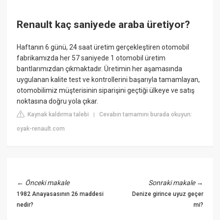
Renault kaç saniyede araba üretiyor?
Haftanın 6 günü, 24 saat üretim gerçekleştiren otomobil
fabrikamızda her 57 saniyede 1 otomobil üretim
bantlarımızdan çıkmaktadır. Üretimin her aşamasında
uygulanan kalite test ve kontrollerini başarıyla tamamlayan,
otomobilimiz müşterisinin siparişini geçtiği ülkeye ve satış
noktasına doğru yola çıkar.
Kaynak kaldırma talebi
Cevabın tamamını burada okuyun:
|
oyak-renault.com
←
Önceki makale
Sonraki makale
→
1982 Anayasasının 26 maddesi
Denize girince uyuz geçer
nedir?
mi?