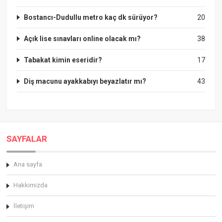
Bostancı-Dudullu metro kaç dk sürüyor?
20
Açık lise sınavları online olacak mı?
38
Tabakat kimin eseridir?
17
Diş macunu ayakkabıyı beyazlatır mı?
43
SAYFALAR
Ana sayfa
Hakkimizda
İletişim