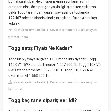
Dün akşam itibariyle ön siparişlerinin sonlanmasının
ardından nihai ön sipariş sayısıyla ilgili şirketten açıklama
geldi. Togg tarafından yapılan paylaşımda toplamda
177.467 adet ön sipariş alındığını açıkladı. Bu sayı oldukça
yüksek.
Kaynak kaldırma talebi
Cevabın tamamını burada okuyun:
|
tr.motor1.com
Togg satış Fiyatı Ne Kadar?
Togg'un piyasaya ilk çıkan T10X modelinin fiyatları: Togg
T10X V1 RWD standart menzil: 1.227.500 TL. Togg T10X V2
RWD standart menzil: 1.329.500 TL. Togg T10X V2 RWD
uzun menzil: 1.563.500 TL.
Kaynak kaldırma talebi
Cevabın tamamını burada okuyun:
|
birgun.net
Togg kaç tane sipariş verildi?