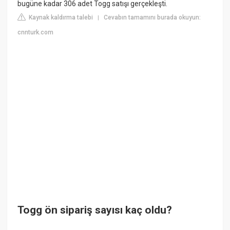
bugüne kadar 306 adet Togg satışı gerçekleşti.
Kaynak kaldırma talebi
Cevabın tamamını burada okuyun:
|
cnnturk.com
Togg ön sipariş sayısı kaç oldu?