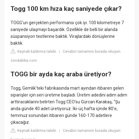
Togg 100 km hıza kaç saniyede çıkar?
TOGG'un gerçekten performansı çok iyi. 100 kilometreye 7
saniyede ulaşmayı başardık. Özellikle de belli bir alanda
süspansiyon testlerine baktık. Virajlardaki dönüşlerine
baktık.
Kaynak kaldırma talebi
Cevabın tamamını burada okuyun:
|
sondakika.com
TOGG bir ayda kaç araba üretiyor?
Togg, Gemlik'teki fabrikasında mart ayından itibaren gelen
siparişler için seri üretime başladı. Üretim adedini adım adım
arttıracaklarını belirten Togg CEO'su Gürcan Karakaş, “Şu
anda günde 40 adet üretiyoruz. İki-üç hafta içinde 80'e,
temmuz sonundan itibaren günde 160-170 adetlere
çıkacağız.
Kaynak kaldırma talebi
Cevabın tamamını burada okuyun:
|