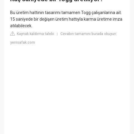
Bu üretim hattının tasarımı tamamen Togg çalışanlarına ait.
15 saniyede bir değişen üretim hattıyla karma üretime imza
atılabilecek.
Kaynak kaldırma talebi
Cevabın tamamını burada okuyun:
|
yenisafak.com