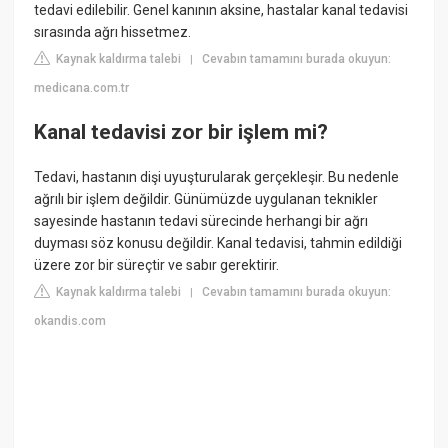
tedavi edilebilir. Genel kanının aksine, hastalar kanal tedavisi
sırasında ağrı hissetmez.
Kaynak kaldırma talebi
Cevabın tamamını burada okuyun:
|
medicana.com.tr
Kanal tedavisi zor bir işlem mi?
Tedavi, hastanın dişi uyuşturularak gerçekleşir. Bu nedenle
ağrılı bir işlem değildir. Günümüzde uygulanan teknikler
sayesinde hastanın tedavi sürecinde herhangi bir ağrı
duyması söz konusu değildir. Kanal tedavisi, tahmin edildiği
üzere zor bir süreçtir ve sabır gerektirir.
Kaynak kaldırma talebi
Cevabın tamamını burada okuyun:
|
okandis.com