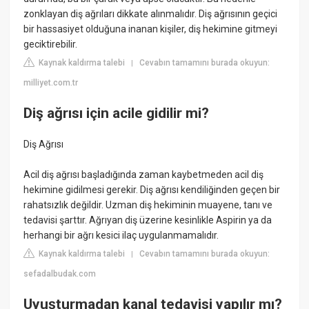
zonklayan diş ağrıları dikkate alınmalıdır. Diş ağrısının geçici
bir hassasiyet olduğuna inanan kişiler, diş hekimine gitmeyi
geciktirebilir.
Kaynak kaldırma talebi
Cevabın tamamını burada okuyun:
|
milliyet.com.tr
Diş ağrısı için acile gidilir mi?
Diş Ağrısı
Acil diş ağrısı başladığında zaman kaybetmeden acil diş
hekimine gidilmesi gerekir. Diş ağrısı kendiliğinden geçen bir
rahatsızlık değildir. Uzman diş hekiminin muayene, tanı ve
tedavisi şarttır. Ağrıyan diş üzerine kesinlikle Aspirin ya da
herhangi bir ağrı kesici ilaç uygulanmamalıdır.
Kaynak kaldırma talebi
Cevabın tamamını burada okuyun:
|
sefadalbudak.com
Uyuşturmadan kanal tedavisi yapılır mı?