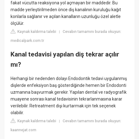
fakat vücutta reaksiyona yol açmayan bir maddedir. Bu
madde yerleştirilmeden önce diş kanalının kuruluğu kağıt
konlarla sağlanır ve açılan kanalların uzunluğu özel aletle
ölçülür.
Kaynak kaldırma talebi
Cevabın tamamını burada okuyun:
|
medicalpark.com.tr
Kanal tedavisi yapılan diş tekrar açılır
mı?
Herhangi bir nedenden dolayı Endodontik tedavi uygulanmış
dişlerde enfeksiyon baş gösterdiğinde hemen bir Endodonti
uzmanına başvurmak gerekir. Yapılan dental ve radyografik
muayene sonrası kanal tedavisinin tekrarlanmasına karar
verilebilir. Retreatment dişi kurtarmak için tek seçenek
olabilir.
Kaynak kaldırma talebi
Cevabın tamamını burada okuyun:
|
kaannejat.com