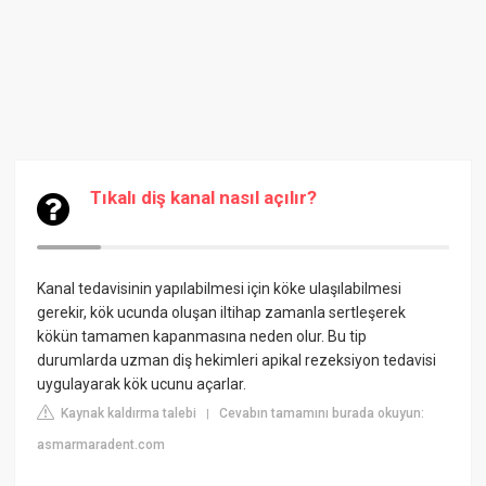
Tıkalı diş kanal nasıl açılır?
Kanal tedavisinin yapılabilmesi için köke ulaşılabilmesi
gerekir, kök ucunda oluşan iltihap zamanla sertleşerek
kökün tamamen kapanmasına neden olur. Bu tip
durumlarda uzman diş hekimleri apikal rezeksiyon tedavisi
uygulayarak kök ucunu açarlar.
Kaynak kaldırma talebi
Cevabın tamamını burada okuyun:
|
asmarmaradent.com