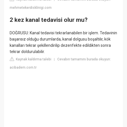
mehmetekerdisklinigi.com
2 kez kanal tedavisi olur mu?
DOĞRUSU: Kanal tedavisi tekrarlanabilen bir işlem. Tedavinin
başarısız olduğu durumlarda, kanal dolgusu boşaltılır, kök
kanalları tekrar şekillendirilip dezenfekte edildikten sonra
tekrar doldurulabilir.
Kaynak kaldırma talebi
Cevabın tamamını burada okuyun:
|
acibadem.com.tr