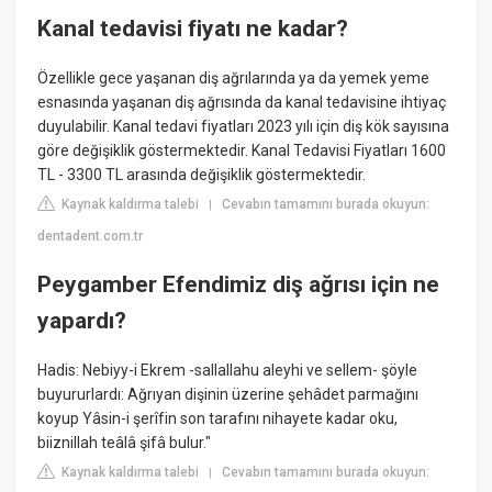
Kanal tedavisi fiyatı ne kadar?
Özellikle gece yaşanan diş ağrılarında ya da yemek yeme
esnasında yaşanan diş ağrısında da kanal tedavisine ihtiyaç
duyulabilir. Kanal tedavi fiyatları 2023 yılı için diş kök sayısına
göre değişiklik göstermektedir. Kanal Tedavisi Fiyatları 1600
TL - 3300 TL arasında değişiklik göstermektedir.
Kaynak kaldırma talebi
Cevabın tamamını burada okuyun:
|
dentadent.com.tr
Peygamber Efendimiz diş ağrısı için ne
yapardı?
Hadis: Nebiyy-i Ekrem -sallallahu aleyhi ve sellem- şöyle
buyururlardı: Ağrıyan dişinin üzerine şehâdet parmağını
koyup Yâsin-i şerîfin son tarafını nihayete kadar oku,
biiznillah teâlâ şifâ bulur."
Kaynak kaldırma talebi
Cevabın tamamını burada okuyun:
|