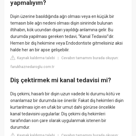
yapmalıyım?
Dişin üzerine basıldığında ağrı olması veya en küçük bir
temasın bile ağrı nedeni olması dişin sinirinde bulunan
iltihabın, kök ucundan dışarı yayıldığı anlamına gelir. Bu
durumda yapılması gereken tedavi; “Kanal Tedavisi”dir.
Hemen bir diş hekimine veya Endodontiste gitmelisiniz aksi
halde her an bir apse gelişebilir.
Kaynak kaldırma talebi
Cevabın tamamını burada okuyun:
|
farukhaznedaroglu.com.tr
Diş çektirmek mi kanal tedavisi mi?
Diş çekimi, hasarlı bir dişin uzun vadede ki durumu kötü ve
onarılamaz bir durumda ise önerilir. Fakat diş hekimleri dişin
kurtarılması için en ufak bir umut dahi görürse öncelikle
kanal tedavisini uygularlar. Diş çekimi diş hekimleri
tarafından son çare olarak uygulanmak istenen bir
durumdur.
Kaynak kaldırma talebi
Cevabın tamamını burada okuyun:
|