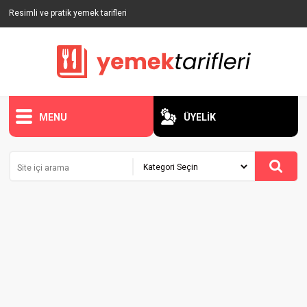
Resimli ve pratik yemek tarifleri
MENU
ÜYELİK