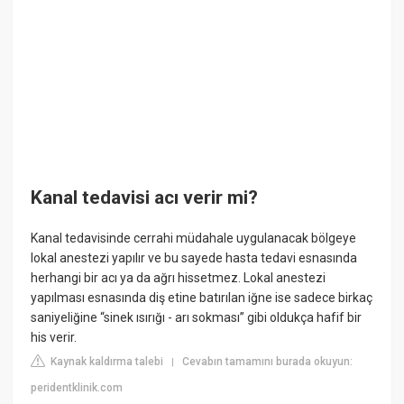
Kanal tedavisi acı verir mi?
Kanal tedavisinde cerrahi müdahale uygulanacak bölgeye
lokal anestezi yapılır ve bu sayede hasta tedavi esnasında
herhangi bir acı ya da ağrı hissetmez. Lokal anestezi
yapılması esnasında diş etine batırılan iğne ise sadece birkaç
saniyeliğine “sinek ısırığı - arı sokması” gibi oldukça hafif bir
his verir.
Kaynak kaldırma talebi
Cevabın tamamını burada okuyun:
|
peridentklinik.com