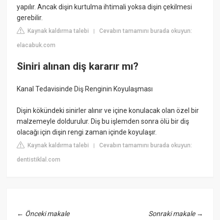
yapılır. Ancak dişin kurtulma ihtimali yoksa dişin çekilmesi
gerebilir.
Kaynak kaldırma talebi
Cevabın tamamını burada okuyun:
|
elacabuk.com
Siniri alınan diş kararır mı?
Kanal Tedavisinde Diş Renginin Koyulaşması
Dişin kökündeki sinirler alınır ve içine konulacak olan özel bir
malzemeyle doldurulur. Diş bu işlemden sonra ölü bir diş
olacağı için dişin rengi zaman içinde koyulaşır.
Kaynak kaldırma talebi
Cevabın tamamını burada okuyun:
|
dentistiklal.com
←
Önceki makale
Sonraki makale
→