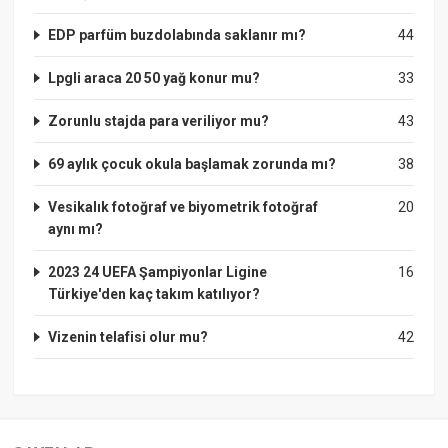
EDP parfüm buzdolabında saklanır mı?
44
Lpgli araca 20 50 yağ konur mu?
33
Zorunlu stajda para veriliyor mu?
43
69 aylık çocuk okula başlamak zorunda mı?
38
Vesikalık fotoğraf ve biyometrik fotoğraf
20
aynı mı?
2023 24 UEFA Şampiyonlar Ligine
16
Türkiye'den kaç takım katılıyor?
Vizenin telafisi olur mu?
42