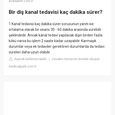
acibadem.com.tr
Bir diş kanal tedavisi kaç dakika sürer?
1 Kanal tedavisi kaç dakika sürer sorusunun yanıtı ise
ortalama olarak bir seans 30 - 60 dakika arasında sürebilir
şeklindedir. Ancak kanal tedavi yapılacak dişin birden fazla
kökü varsa bu işlem 2 saate kadar uzayabilir. Karmaşık
durumlar veya ek tedaviler gerektiren durumlarda da tedavi
süreleri daha uzun olabilir.
Kaynak kaldırma talebi
Cevabın tamamını burada okuyun:
|
medicalpark.com.tr