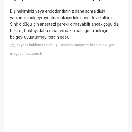
Diş hekiminiz veya endodontistiniz daha sonra dişin
yanındaki bölgeyi uyuşturmak için lokal anestezi kullanır.
Sinir öldüğü için anestezi gerekli olmayabilir ancak çoğu diş
hekimi, hastayı daha rahat ve sakin hale getirmek için
bölgeyi uyuşturmayı tercih eder.
Kaynak kaldırma talebi
Cevabın tamamını burada okuyun:
|
megadentist.com.tr