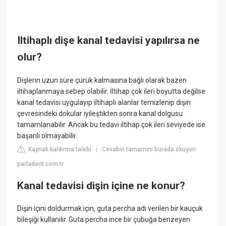
Iltihaplı dişe kanal tedavisi yapılırsa ne
olur?
Dişlerin uzun süre çürük kalmasına bağlı olarak bazen
iltihaplanmaya sebep olabilir. İltihap çok ileri boyutta değilse
kanal tedavisi uygulayıp iltihaplı alanlar temizlenip dişin
çevresindeki dokular iyileştikten sonra kanal dolgusu
tamamlanabilir. Ancak bu tedavi iltihap çok ileri seviyede ise
başarılı olmayabilir.
Kaynak kaldırma talebi
Cevabın tamamını burada okuyun:
|
parladent.com.tr
Kanal tedavisi dişin içine ne konur?
Dişin içini doldurmak için, guta percha adı verilen bir kauçuk
bileşiği kullanılır. Guta percha ince bir çubuğa benzeyen