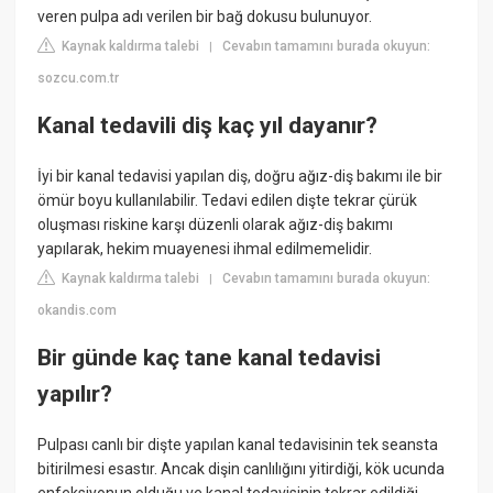
veren pulpa adı verilen bir bağ dokusu bulunuyor.
Kaynak kaldırma talebi
Cevabın tamamını burada okuyun:
|
sozcu.com.tr
Kanal tedavili diş kaç yıl dayanır?
İyi bir kanal tedavisi yapılan diş, doğru ağız-diş bakımı ile bir
ömür boyu kullanılabilir. Tedavi edilen dişte tekrar çürük
oluşması riskine karşı düzenli olarak ağız-diş bakımı
yapılarak, hekim muayenesi ihmal edilmemelidir.
Kaynak kaldırma talebi
Cevabın tamamını burada okuyun:
|
okandis.com
Bir günde kaç tane kanal tedavisi
yapılır?
Pulpası canlı bir dişte yapılan kanal tedavisinin tek seansta
bitirilmesi esastır. Ancak dişin canlılığını yitirdiği, kök ucunda
enfeksiyonun olduğu ve kanal tedavisinin tekrar edildiği