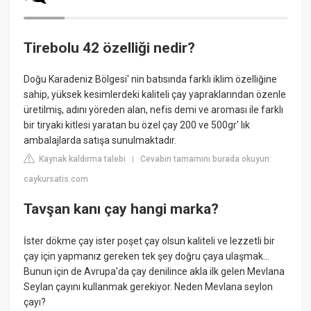
Tirebolu 42 özelliği nedir?
Doğu Karadeniz Bölgesi' nin batısında farklı iklim özelliğine
sahip, yüksek kesimlerdeki kaliteli çay yapraklarından özenle
üretilmiş, adını yöreden alan, nefis demi ve aroması ile farklı
bir tiryaki kitlesi yaratan bu özel çay 200 ve 500gr' lık
ambalajlarda satışa sunulmaktadır.
Kaynak kaldırma talebi
Cevabın tamamını burada okuyun:
|
caykursatis.com
Tavşan kanı çay hangi marka?
İster dökme çay ister poşet çay olsun kaliteli ve lezzetli bir
çay için yapmanız gereken tek şey doğru çaya ulaşmak…
Bunun için de Avrupa'da çay denilince akla ilk gelen Mevlana
Seylan çayını kullanmak gerekiyor. Neden Mevlana seylon
çayı?