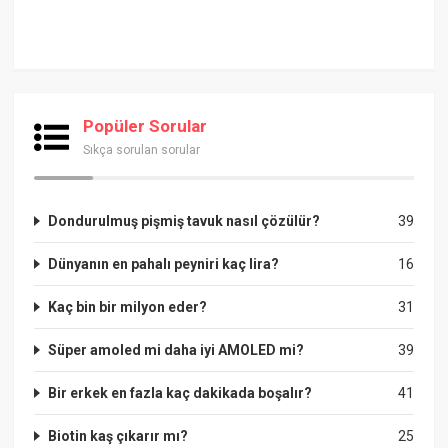
Popüler Sorular
Sıkça sorulan sorular
Dondurulmuş pişmiş tavuk nasıl çözülür?
39
Dünyanın en pahalı peyniri kaç lira?
16
Kaç bin bir milyon eder?
31
Süper amoled mi daha iyi AMOLED mi?
39
Bir erkek en fazla kaç dakikada boşalır?
41
Biotin kaş çıkarır mı?
25