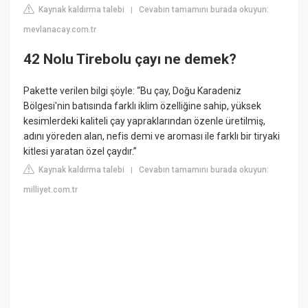
Kaynak kaldırma talebi
Cevabın tamamını burada okuyun:
|
mevlanacay.com.tr
42 Nolu Tirebolu çayı ne demek?
Pakette verilen bilgi şöyle: “Bu çay, Doğu Karadeniz
Bölgesi'nin batısında farklı iklim özelliğine sahip, yüksek
kesimlerdeki kaliteli çay yapraklarından özenle üretilmiş,
adını yöreden alan, nefis demi ve aroması ile farklı bir tiryaki
kitlesi yaratan özel çaydır.”
Kaynak kaldırma talebi
Cevabın tamamını burada okuyun:
|
milliyet.com.tr