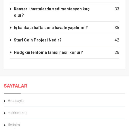
Kanserli hastalarda sedimantasyon kaç
33
olur?
Iş bankası hafta sonu havale yapılır mı?
35
Starl Coin Projesi Nedir?
42
Hodgkin lenfoma tanısı nasıl konur?
26
SAYFALAR
Ana sayfa
Hakkimizda
İletişim