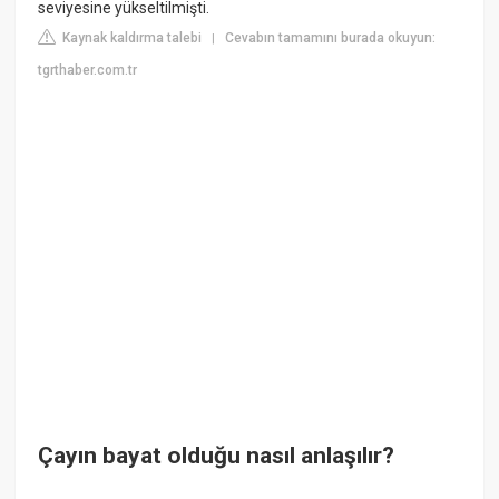
seviyesine yükseltilmişti.
Kaynak kaldırma talebi
Cevabın tamamını burada okuyun:
|
tgrthaber.com.tr
Çayın bayat olduğu nasıl anlaşılır?