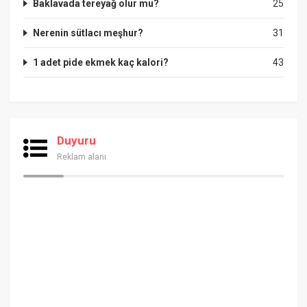
Baklavada tereyağ olur mu?
25
Nerenin sütlacı meşhur?
31
1 adet pide ekmek kaç kalori?
43
Duyuru
Reklam alanı