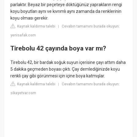
parlaktır. Beyaz bir peçeteye döktüğünüz yaprakların rengi
koyu boyutları aynı ve kıvrımlı aynı zamanda da renklerinin
koyu olması gerekir.
Kaynak kaldırma talebi
Cevabın tamamını burada okuyun:
|
yenisafak.com
Tirebolu 42 çayında boya var mı?
Tirebolu 42, bir bardak soğuk suyun içerisine çayı attım daha
5 dakika geçmeden boyası çıktı. Çay demlediğinizde koyu
renkli çay gibi görünmesi için içine boya katmışlar.
Kaynak kaldırma talebi
Cevabın tamamını burada okuyun:
|
sikayetvar.com