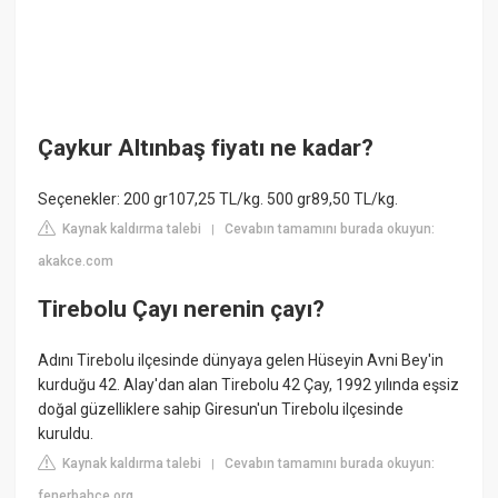
Çaykur Altınbaş fiyatı ne kadar?
Seçenekler: 200 gr107,25 TL/kg. 500 gr89,50 TL/kg.
Kaynak kaldırma talebi
Cevabın tamamını burada okuyun:
|
akakce.com
Tirebolu Çayı nerenin çayı?
Adını Tirebolu ilçesinde dünyaya gelen Hüseyin Avni Bey'in
kurduğu 42. Alay'dan alan Tirebolu 42 Çay, 1992 yılında eşsiz
doğal güzelliklere sahip Giresun'un Tirebolu ilçesinde
kuruldu.
Kaynak kaldırma talebi
Cevabın tamamını burada okuyun:
|
fenerbahce.org