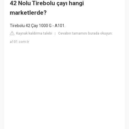
42 Nolu Tirebolu çayı hangi
marketlerde?
Tirebolu 42 Çay 1000 G - A101.
Kaynak kaldırma talebi
Cevabın tamamını burada okuyun:
|
a101.com.tr