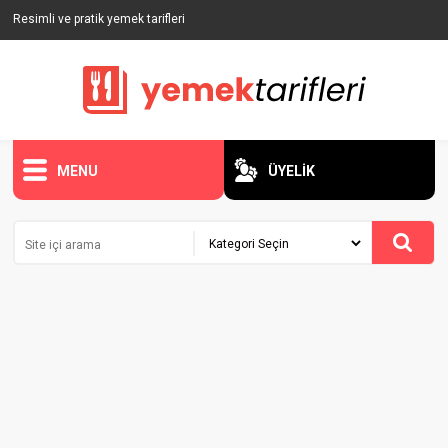
Resimli ve pratik yemek tarifleri
MENU
ÜYELİK