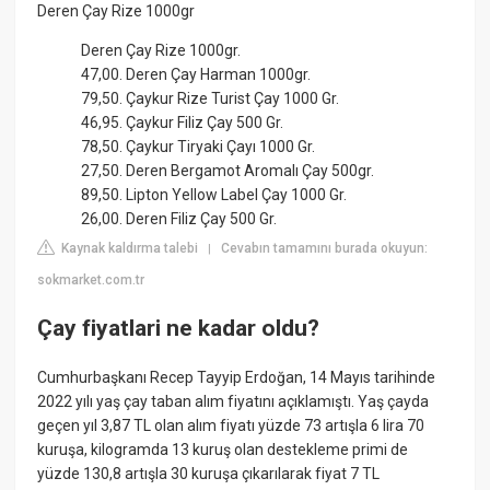
Deren Çay Rize 1000gr
Deren Çay Rize 1000gr.
47,00. Deren Çay Harman 1000gr.
79,50. Çaykur Rize Turist Çay 1000 Gr.
46,95. Çaykur Filiz Çay 500 Gr.
78,50. Çaykur Tiryaki Çayı 1000 Gr.
27,50. Deren Bergamot Aromalı Çay 500gr.
89,50. Lipton Yellow Label Çay 1000 Gr.
26,00. Deren Filiz Çay 500 Gr.
Kaynak kaldırma talebi
Cevabın tamamını burada okuyun:
|
sokmarket.com.tr
Çay fiyatlari ne kadar oldu?
Cumhurbaşkanı Recep Tayyip Erdoğan, 14 Mayıs tarihinde
2022 yılı yaş çay taban alım fiyatını açıklamıştı. Yaş çayda
geçen yıl 3,87 TL olan alım fiyatı yüzde 73 artışla 6 lira 70
kuruşa, kilogramda 13 kuruş olan destekleme primi de
yüzde 130,8 artışla 30 kuruşa çıkarılarak fiyat 7 TL