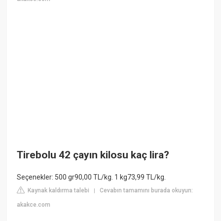
Tirebolu 42 çayın kilosu kaç lira?
Seçenekler: 500 gr90,00 TL/kg. 1 kg73,99 TL/kg.
Kaynak kaldırma talebi
Cevabın tamamını burada okuyun:
|
akakce.com