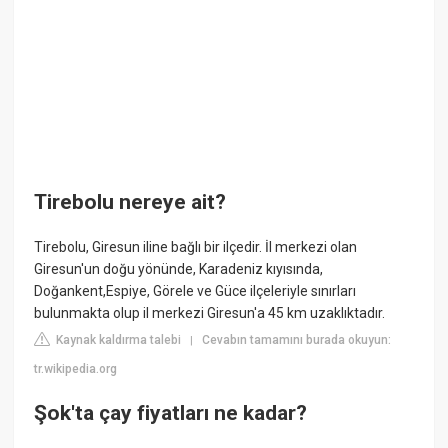
Tirebolu nereye ait?
Tirebolu, Giresun iline bağlı bir ilçedir. İl merkezi olan
Giresun'un doğu yönünde, Karadeniz kıyısında,
Doğankent,Espiye, Görele ve Güce ilçeleriyle sınırları
bulunmakta olup il merkezi Giresun'a 45 km uzaklıktadır.
Kaynak kaldırma talebi
Cevabın tamamını burada okuyun:
|
tr.wikipedia.org
Şok'ta çay fiyatları ne kadar?