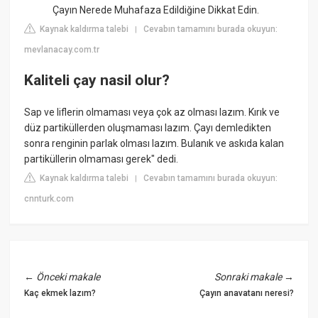
Çayın Nerede Muhafaza Edildiğine Dikkat Edin.
Kaynak kaldırma talebi
Cevabın tamamını burada okuyun:
|
mevlanacay.com.tr
Kaliteli çay nasil olur?
Sap ve liflerin olmaması veya çok az olması lazım. Kırık ve
düz partiküllerden oluşmaması lazım. Çayı demledikten
sonra renginin parlak olması lazım. Bulanık ve askıda kalan
partiküllerin olmaması gerek" dedi.
Kaynak kaldırma talebi
Cevabın tamamını burada okuyun:
|
cnnturk.com
←
Önceki makale
Sonraki makale
→
Kaç ekmek lazım?
Çayın anavatanı neresi?