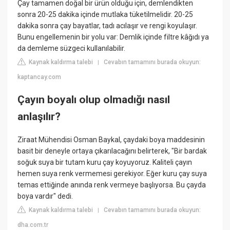
Çay tamamen doğal bir ürün olduğu için, demlendikten
sonra 20-25 dakika içinde mutlaka tüketilmelidir. 20-25
dakika sonra çay bayatlar, tadı acılaşır ve rengi koyulaşır.
Bunu engellemenin bir yolu var: Demlik içinde filtre kâğıdı ya
da demleme süzgeci kullanılabilir.
Kaynak kaldırma talebi
Cevabın tamamını burada okuyun:
|
kaptancay.com
Çayın boyalı olup olmadığı nasıl
anlaşılır?
Ziraat Mühendisi Osman Baykal, çaydaki boya maddesinin
basit bir deneyle ortaya çıkarılacağını belirterek, "Bir bardak
soğuk suya bir tutam kuru çay koyuyoruz. Kaliteli çayın
hemen suya renk vermemesi gerekiyor. Eğer kuru çay suya
temas ettiğinde anında renk vermeye başlıyorsa. Bu çayda
boya vardır" dedi.
Kaynak kaldırma talebi
Cevabın tamamını burada okuyun:
|
dha.com.tr