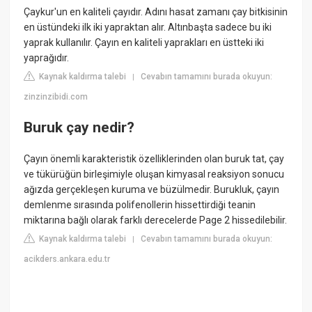
Çaykur'un en kaliteli çayıdır. Adını hasat zamanı çay bitkisinin
en üstündeki ilk iki yapraktan alır. Altınbaşta sadece bu iki
yaprak kullanılır. Çayın en kaliteli yaprakları en üstteki iki
yaprağıdır.
Kaynak kaldırma talebi
Cevabın tamamını burada okuyun:
|
zinzinzibidi.com
Buruk çay nedir?
Çayın önemli karakteristik özelliklerinden olan buruk tat, çay
ve tükürüğün birleşimiyle oluşan kimyasal reaksiyon sonucu
ağızda gerçekleşen kuruma ve büzülmedir. Burukluk, çayın
demlenme sırasında polifenollerin hissettirdiği teanin
miktarına bağlı olarak farklı derecelerde Page 2 hissedilebilir.
Kaynak kaldırma talebi
Cevabın tamamını burada okuyun:
|
acikders.ankara.edu.tr