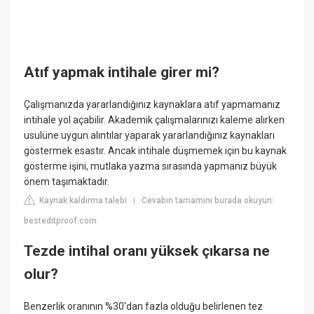
Atıf yapmak intihale girer mi?
Çalışmanızda yararlandığınız kaynaklara atıf yapmamanız
intihale yol açabilir. Akademik çalışmalarınızı kaleme alırken
usulüne uygun alıntılar yaparak yararlandığınız kaynakları
göstermek esastır. Ancak intihale düşmemek için bu kaynak
gösterme işini, mutlaka yazma sırasında yapmanız büyük
önem taşımaktadır.
Kaynak kaldırma talebi
Cevabın tamamını burada okuyun:
|
besteditproof.com
Tezde intihal oranı yüksek çıkarsa ne
olur?
Benzerlik oranının %30'dan fazla olduğu belirlenen tez