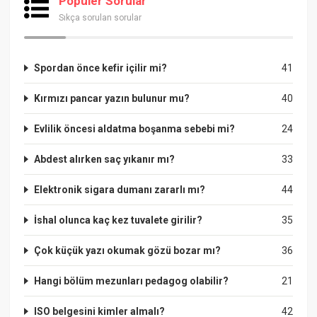
Popüler Sorular
Sıkça sorulan sorular
Spordan önce kefir içilir mi?
41
Kırmızı pancar yazın bulunur mu?
40
Evlilik öncesi aldatma boşanma sebebi mi?
24
Abdest alırken saç yıkanır mı?
33
Elektronik sigara dumanı zararlı mı?
44
İshal olunca kaç kez tuvalete girilir?
35
Çok küçük yazı okumak gözü bozar mı?
36
Hangi bölüm mezunları pedagog olabilir?
21
ISO belgesini kimler almalı?
42