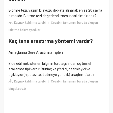
Bitirme tezi, yazım kılavuzu dikkate alınarak en az 20 sayfa
olmalıdır. Bitirme tezi değerlendirmesi nasıl olmaktadır?
Kaynak kaldırma talebi
Cevabın tamamını burada okuyun:
|
isletme.bakircay.edu.tr
Kaç tane araştırma yöntemi vardır?
Amaçlarına Göre Araştırma Tipleri
Elde edilmek istenen bilginin türü açısından üç temel
araştırma tipi vardır. Bunlar; keşfedici, betimleyici ve
açıklayıcı (hipotez test etmeye yönelik) araştırmalardır.
Kaynak kaldırma talebi
Cevabın tamamını burada okuyun:
|
bingol.edu.tr