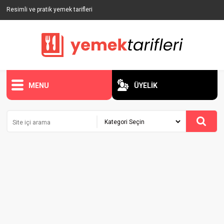
Resimli ve pratik yemek tarifleri
MENU
ÜYELİK