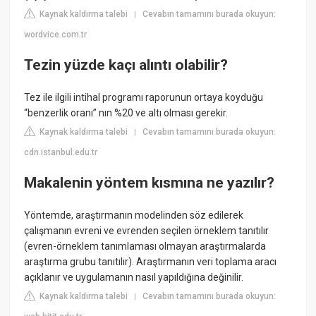
Kaynak kaldırma talebi
Cevabın tamamını burada okuyun:
|
wordvice.com.tr
Tezin yüzde kaçı alıntı olabilir?
Tez ile ilgili intihal programı raporunun ortaya koyduğu
“benzerlik oranı” nın %20 ve altı olması gerekir.
Kaynak kaldırma talebi
Cevabın tamamını burada okuyun:
|
cdn.istanbul.edu.tr
Makalenin yöntem kısmına ne yazılır?
Yöntemde, araştırmanın modelinden söz edilerek
çalışmanın evreni ve evrenden seçilen örneklem tanıtılır
(evren-örneklem tanımlaması olmayan araştırmalarda
araştırma grubu tanıtılır). Araştırmanın veri toplama aracı
açıklanır ve uygulamanın nasıl yapıldığına değinilir.
Kaynak kaldırma talebi
Cevabın tamamını burada okuyun:
|