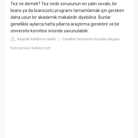
Tez ne demek? Tez nedir sorusunun en yalın cevabı, bir
lisans ya da lisansüstü programı tamamlamak için gereken
daha uzun bir akademik makaledir diyebiliriz. Bunlar
genellikle aylarca hatta yıllarca araştırma gerektirir ve bir
üniversite komitesi önünde savunulabilir.
Kaynak kaldırma talebi
Cevabın tamamını burada okuyun:
|
hotcourses-turkey.com