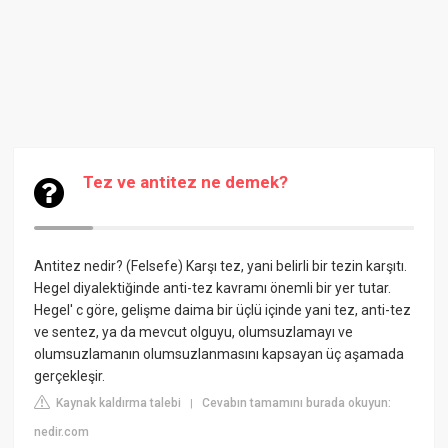
Tez ve antitez ne demek?
Antitez nedir? (Felsefe)
Karşı tez, yani belirli bir tezin karşıtı.
Hegel diyalektiğinde anti-tez kavramı önemli bir yer tutar.
Hegel' c göre, gelişme daima bir üçlü içinde yani tez, anti-tez
ve sentez, ya da mevcut olguyu, olumsuzlamayı ve
olumsuzlamanın olumsuzlanmasını kapsayan üç aşamada
gerçekleşir.
Kaynak kaldırma talebi
Cevabın tamamını burada okuyun:
|
nedir.com