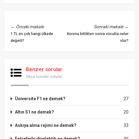
←
Önceki makale
Sonraki makale
→
1 TL en çok hangi ülkede
Korona bittikten sonra vücutta neler
değerli?
olur?
Benzer sorular
Sıkça sorulan sorular
Üniversite F1 ne demek?
27
Altın S1 ne demek?
20
Askıya alma rejimi ne demek?
33
Felsefede diyalektik ne demek?
30