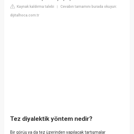
Kaynak kaldırma talebi
Cevabın tamamını burada okuyun:
|
dijitalhoca.com.tr
Tez diyalektik yöntem nedir?
Bir görüş ya da tez üzerinden yapılacak tartışmalar