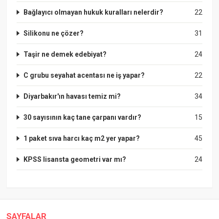
Bağlayıcı olmayan hukuk kuralları nelerdir?
22
Silikonu ne çözer?
31
Taşir ne demek edebiyat?
24
C grubu seyahat acentası ne iş yapar?
22
Diyarbakır'ın havası temiz mi?
34
30 sayısının kaç tane çarpanı vardır?
15
1 paket sıva harcı kaç m2 yer yapar?
45
KPSS lisansta geometri var mı?
24
SAYFALAR