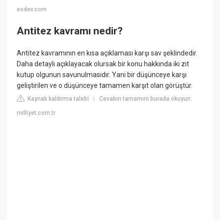
eodev.com
Antitez kavramı nedir?
Antitez kavramının en kısa açıklaması karşı sav şeklindedir.
Daha detaylı açıklayacak olursak bir konu hakkında iki zıt
kutup olgunun savunulmasıdır. Yani bir düşünceye karşı
geliştirilen ve o düşünceye tamamen karşıt olan görüştür.
Kaynak kaldırma talebi
Cevabın tamamını burada okuyun:
|
milliyet.com.tr