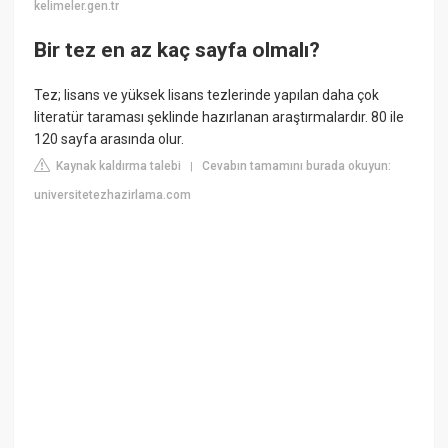
kelimeler.gen.tr
Bir tez en az kaç sayfa olmalı?
Tez; lisans ve yüksek lisans tezlerinde yapılan daha çok
literatür taraması şeklinde hazırlanan araştırmalardır. 80 ile
120 sayfa arasında olur.
Kaynak kaldırma talebi
Cevabın tamamını burada okuyun:
|
universitetezhazirlama.com