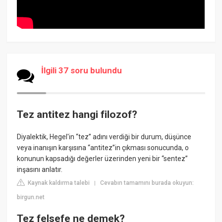
İlgili 37 soru bulundu
Tez antitez hangi filozof?
Diyalektik, Hegel'in “tez” adını verdiği bir durum, düşünce
veya inanışın karşısına “antitez”in çıkması sonucunda, o
konunun kapsadığı değerler üzerinden yeni bir “sentez”
inşasını anlatır.
Kaynak kaldırma talebi
Cevabın tamamını burada okuyun:
|
birgun.net
Tez felsefe ne demek?