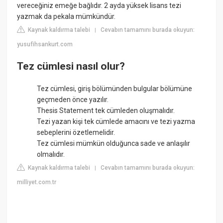
vereceğiniz emeğe bağlıdır. 2 ayda yüksek lisans tezi
yazmak da pekala mümkündür.
Kaynak kaldırma talebi
Cevabın tamamını burada okuyun:
|
yusufihsankurt.com
Tez cümlesi nasıl olur?
Tez cümlesi, giriş bölümünden bulgular bölümüne
geçmeden önce yazılır.
Thesis Statement tek cümleden oluşmalıdır.
Tezi yazan kişi tek cümlede amacını ve tezi yazma
sebeplerini özetlemelidir.
Tez cümlesi mümkün olduğunca sade ve anlaşılır
olmalıdır.
Kaynak kaldırma talebi
Cevabın tamamını burada okuyun:
|
milliyet.com.tr