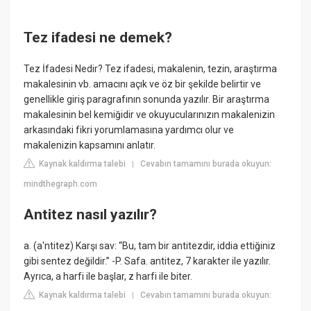
Tez ifadesi ne demek?
Tez İfadesi Nedir? Tez ifadesi, makalenin, tezin, araştırma
makalesinin vb. amacını açık ve öz bir şekilde belirtir ve
genellikle giriş paragrafının sonunda yazılır. Bir araştırma
makalesinin bel kemiğidir ve okuyucularınızın makalenizin
arkasındaki fikri yorumlamasına yardımcı olur ve
makalenizin kapsamını anlatır.
Kaynak kaldırma talebi
Cevabın tamamını burada okuyun:
|
mindthegraph.com
Antitez nasıl yazılır?
a. (a'ntitez) Karşı sav: “Bu, tam bir antitezdir, iddia ettiğiniz
gibi sentez değildir.” -P. Safa. antitez, 7 karakter ile yazılır.
Ayrıca, a harfi ile başlar, z harfi ile biter.
Kaynak kaldırma talebi
Cevabın tamamını burada okuyun:
|