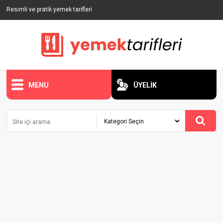
Resimli ve pratik yemek tarifleri
MENU
ÜYELİK