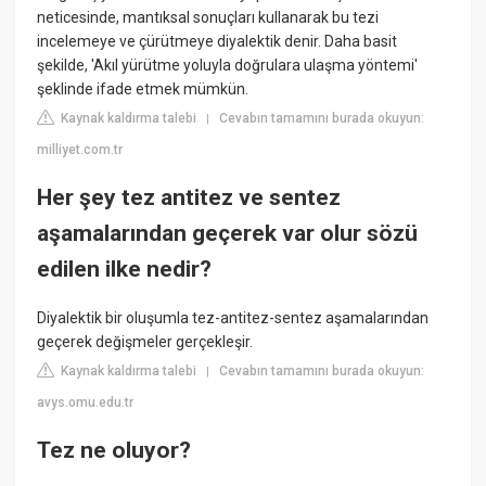
neticesinde, mantıksal sonuçları kullanarak bu tezi
incelemeye ve çürütmeye diyalektik denir. Daha basit
şekilde, 'Akıl yürütme yoluyla doğrulara ulaşma yöntemi'
şeklinde ifade etmek mümkün.
Kaynak kaldırma talebi
Cevabın tamamını burada okuyun:
|
milliyet.com.tr
Her şey tez antitez ve sentez
aşamalarından geçerek var olur sözü
edilen ilke nedir?
Diyalektik bir oluşumla tez-antitez-sentez aşamalarından
geçerek değişmeler gerçekleşir.
Kaynak kaldırma talebi
Cevabın tamamını burada okuyun:
|
avys.omu.edu.tr
Tez ne oluyor?