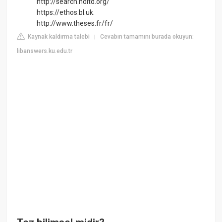
http://search.ndltd.org/
https://ethos.bl.uk.
http://www.theses.fr/fr/
Kaynak kaldırma talebi
Cevabın tamamını burada okuyun:
|
libanswers.ku.edu.tr