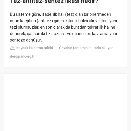
Tez-antitez-sentez ilkesi nedir?
Bu sisteme göre, ifade, ilk hali (tez) olan bir önermeden
onun karşıtına (antitez) giderek ikinci halini alır ve ilkini yani
tezi olumsuzlar, en son olarak da buradan tekrar ilk haline
dönerek, çatışan iki fikir uzlaşır ve üçüncü bir kavrama yani
senteze dönüşür.
Kaynak kaldırma talebi
Cevabın tamamını burada okuyun:
|
dergipark.org.tr