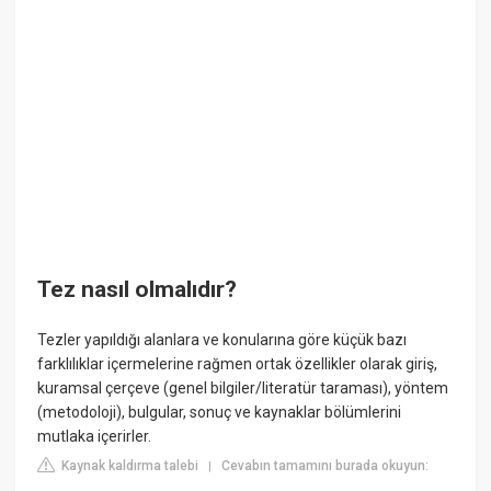
Tez nasıl olmalıdır?
Tezler yapıldığı alanlara ve konularına göre küçük bazı
farklılıklar içermelerine rağmen ortak özellikler olarak giriş,
kuramsal çerçeve (genel bilgiler/literatür taraması), yöntem
(metodoloji), bulgular, sonuç ve kaynaklar bölümlerini
mutlaka içerirler.
Kaynak kaldırma talebi
Cevabın tamamını burada okuyun:
|