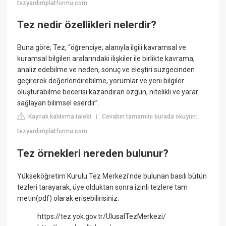
tezyardimplatformu.com
Tez nedir özellikleri nelerdir?
Buna göre; Tez, “öğrenciye; alanıyla ilgili kavramsal ve
kuramsal bilgileri aralarındaki ilişkiler ile birlikte kavrama,
analiz edebilme ve neden, sonuç ve eleştiri süzgecinden
geçirerek değerlendirebilme, yorumlar ve yeni bilgiler
oluşturabilme becerisi kazandıran özgün, nitelikli ve yarar
sağlayan bilimsel eserdir”.
Kaynak kaldırma talebi
Cevabın tamamını burada okuyun:
|
tezyardimplatformu.com
Tez örnekleri nereden bulunur?
Yükseköğretim Kurulu Tez Merkezi'nde bulunan basılı bütün
tezleri tarayarak, üye olduktan sonra izinli tezlere tam
metin(pdf) olarak erişebilirisiniz.
https://tez.yok.gov.tr/UlusalTezMerkezi/