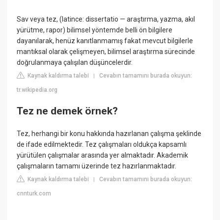
Sav veya tez, (latince: dissertatio — araştırma, yazma, akıl
yürütme, rapor) bilimsel yöntemde belli ön bilgilere
dayanılarak, henüz kanıtlanmamış fakat mevcut bilgilerle
mantıksal olarak çelişmeyen, bilimsel araştırma sürecinde
doğrulanmaya çalışılan düşüncelerdir.
Kaynak kaldırma talebi
Cevabın tamamını burada okuyun:
|
tr.wikipedia.org
Tez ne demek örnek?
Tez, herhangi bir konu hakkında hazırlanan çalışma şeklinde
de ifade edilmektedir. Tez çalışmaları oldukça kapsamlı
yürütülen çalışmalar arasında yer almaktadır. Akademik
çalışmaların tamamı üzerinde tez hazırlanmaktadır.
Kaynak kaldırma talebi
Cevabın tamamını burada okuyun:
|
cnnturk.com