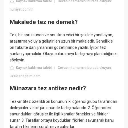
Kaynak kaldırma talebi
Cevabın tamamını burada okuyun:
|
hurriyet.com.tr
Makalede tez ne demek?
Tez, bir soru sunan ve onu ikna edici bir şekilde yanıtlayan,
araştırma yoluyla geliştirilen uzun bir makaledir. Genellikle
bir fakülte danışmanının gözetiminde yazılır. İyi bir tez
şunları yapmalıdır: Okuyuculara neyi tartışmayı planladığınızı
söyleyin.
Kaynak kaldırma talebi
Cevabın tamamını burada okuyun:
|
uzaktanegitim.com
Münazara tez antitez nedir?
Tez-antitez özellikli bir konunun iki öğrenci grubu tarafından
dinleyiciler ve bir jüri önünde tartışmalarıdır. 2. Öğrencileri
savundukları görüşler ile ilgili kanıtlar örnekler ve fikirler
sunar. 3. Taraflar ortaya koydukları fikirleri savunarak karşı
tarafın fikirlerini çürütmeye çalışırlar.