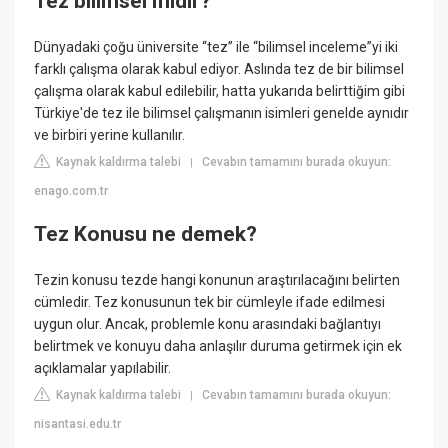
Tez bilimsel midir?
Dünyadaki çoğu üniversite “tez” ile “bilimsel inceleme”yi iki
farklı çalışma olarak kabul ediyor. Aslında tez de bir bilimsel
çalışma olarak kabul edilebilir, hatta yukarıda belirttiğim gibi
Türkiye'de tez ile bilimsel çalışmanın isimleri genelde aynıdır
ve birbiri yerine kullanılır.
Kaynak kaldırma talebi
Cevabın tamamını burada okuyun:
|
enago.com.tr
Tez Konusu ne demek?
Tezin konusu tezde hangi konunun araştırılacağını belirten
cümledir. Tez konusunun tek bir cümleyle ifade edilmesi
uygun olur. Ancak, problemle konu arasındaki bağlantıyı
belirtmek ve konuyu daha anlaşılır duruma getirmek için ek
açıklamalar yapılabilir.
Kaynak kaldırma talebi
Cevabın tamamını burada okuyun:
|
nisantasi.edu.tr