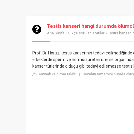
Testis kanseri hangi durumda ölümc
Ana Sayfa
»
Sıkça sorulan sorular
» Testis kanseri
Prof. Dr. Horuz, testis kanserinin tedavi edilmediğinde 
erkeklerde sperm ve hormon üreten üreme organında,
kanser türlerinde olduğu gibi tedavi edilemezse testis k
Kaynak kaldırma talebi
Cevabın tamamını burada okuy
|