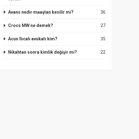
Avans nedir maaştan kesilir mi?
36
Crocs MW ne demek?
27
Acun Ilıcalı avukatı kim?
35
Nikahtan sonra kimlik değişir mi?
22