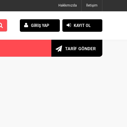
Hakkımızda
İletişim
GİRİŞ YAP
KAYIT OL
TARİF GÖNDER