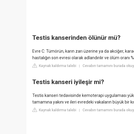
Testis kanserinden ölünür mü?
Evre C: Tümörün, karın zarı üzerine ya da akciğer, karac
hastalığın son evresi olarak adlandırılır ve ölüm oranı %5
Kaynak kaldırma talebi
Cevabın tamamını burada okuy
|
Testis kanseri iyileşir mi?
Testis kanseri tedavisinde kemoterapi uygulaması yüks
tamamına yakını ve ileri evredeki vakaların büyük bir k
Kaynak kaldırma talebi
Cevabın tamamını burada oku
|