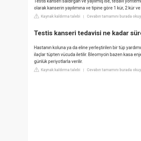
Testis kanseri saldırgan ve yayılmış ise, tedavi yöntem
olarak kanserin yayılımına ve tipine göre 1 kür, 2 kür ve
Kaynak kaldırma talebi
Cevabın tamamını burada okuyu
|
Testis kanseri tedavisi ne kadar sür
Hastanın koluna ya da eline yerleştirilen bir tüp yardımı
ilaçlar tüpten vücuda iletilir. Bleomycin bazen kasa enj
günlük periyotlarla verilir.
Kaynak kaldırma talebi
Cevabın tamamını burada okuyu
|