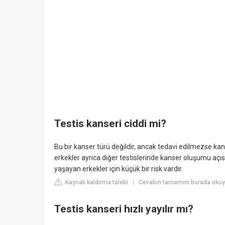
Testis kanseri ciddi mi?
Bu bir kanser türü değildir, ancak tedavi edilmezse kan
erkekler ayrıca diğer testislerinde kanser oluşumu açısı
yaşayan erkekler için küçük bir risk vardır.
Kaynak kaldırma talebi
Cevabın tamamını burada okuy
|
Testis kanseri hızlı yayılır mı?