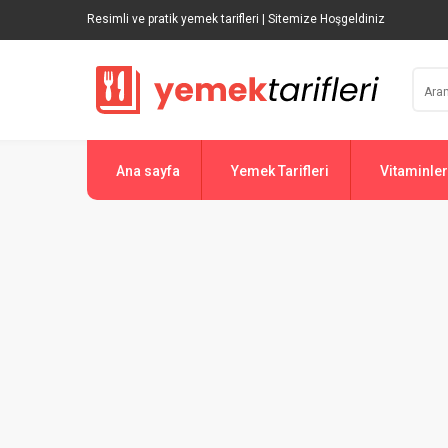
Resimli ve pratik yemek tarifleri | Sitemize Hoşgeldiniz
Ana sayfa
Yemek Tarifleri
Vitaminler