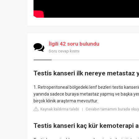
İlgili 42 soru bulundu
Soru cevap kısmı
Testis kanseri ilk nereye metastaz 
1. Retroperitoneal bölgedeki lenf bezleri testis kanser
yanında sadece buraya metastaz yapmış ve başka yer
birçok klinik araştırma mevcuttur.
Kaynak kaldırma talebi
Cevabın tamamını burada okuy
|
Testis kanseri kaç kür kemoterapi al