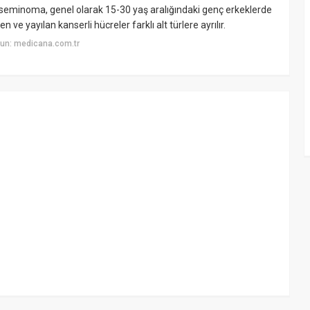
eminoma, genel olarak 15-30 yaş aralığındaki genç erkeklerde
n ve yayılan kanserli hücreler farklı alt türlere ayrılır.
un: medicana.com.tr