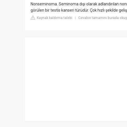
Nonseminoma. Seminoma dışı olarak adlandırılan nons
görülen bir testis kanseri türüdür. Çok hızlı şekilde gelişe
Kaynak kaldırma talebi
Cevabın tamamını burada okuy
|