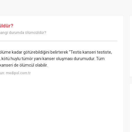
üldür?
 hangi durumda ölümcüldür?
ölüme kadar götürebildiğini belirterek “Testis kanseri testiste,
 kötü huylu tümör yani kanser oluşması durumudur. Tüm
anseri de ölümcül olabilir.
un: medipol.com.tr