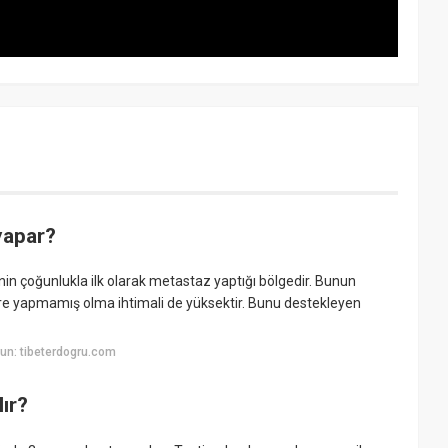
yapar?
inin çoğunlukla ilk olarak metastaz yaptığı bölgedir. Bunun
e yapmamış olma ihtimali de yüksektir. Bunu destekleyen
un: tibeterdogru.com
ır?