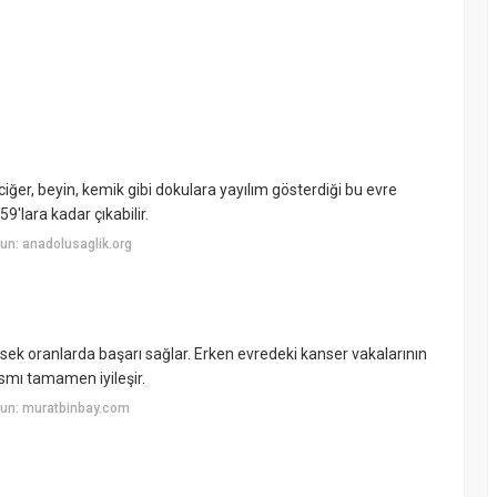
iğer, beyin, kemik gibi dokulara yayılım gösterdiği bu evre
9'lara kadar çıkabilir.
un: anadolusaglik.org
ek oranlarda başarı sağlar. Erken evredeki kanser vakalarının
ısmı tamamen iyileşir.
yun: muratbinbay.com