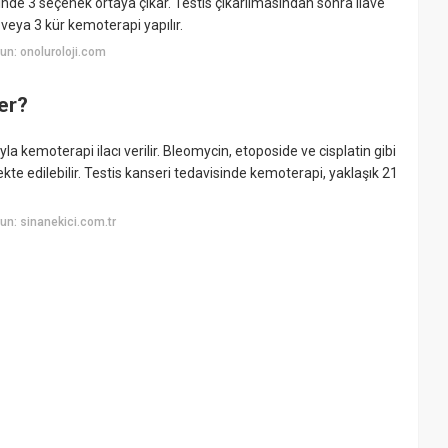
inde 3 seçenek ortaya çıkar. Testis çıkarılmasından sonra ilave
 veya 3 kür kemoterapi yapılır.
n: onoluroloji.com
er?
yla kemoterapi ilacı verilir. Bleomycin, etoposide ve cisplatin gibi
ekte edilebilir. Testis kanseri tedavisinde kemoterapi, yaklaşık 21
n: sinanekici.com.tr