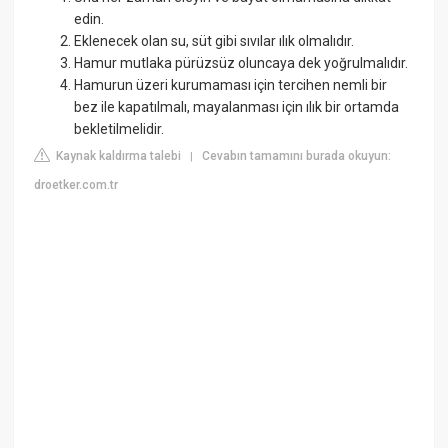
edin.
Eklenecek olan su, süt gibi sıvılar ılık olmalıdır.
Hamur mutlaka pürüzsüz oluncaya dek yoğrulmalıdır.
Hamurun üzeri kurumaması için tercihen nemli bir
bez ile kapatılmalı, mayalanması için ılık bir ortamda
bekletilmelidir.
Kaynak kaldırma talebi
Cevabın tamamını burada okuyun:
|
droetker.com.tr