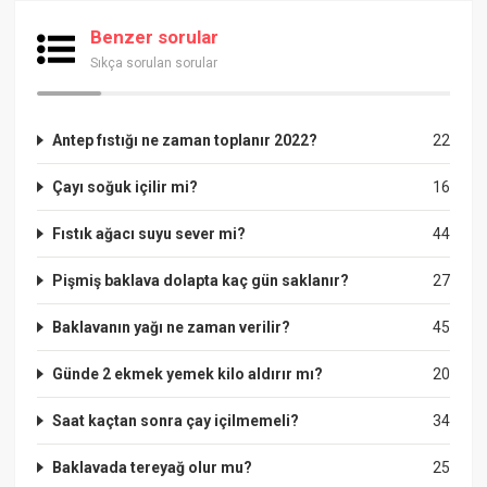
Benzer sorular
Sıkça sorulan sorular
Antep fıstığı ne zaman toplanır 2022?
22
Çayı soğuk içilir mi?
16
Fıstık ağacı suyu sever mi?
44
Pişmiş baklava dolapta kaç gün saklanır?
27
Baklavanın yağı ne zaman verilir?
45
Günde 2 ekmek yemek kilo aldırır mı?
20
Saat kaçtan sonra çay içilmemeli?
34
Baklavada tereyağ olur mu?
25