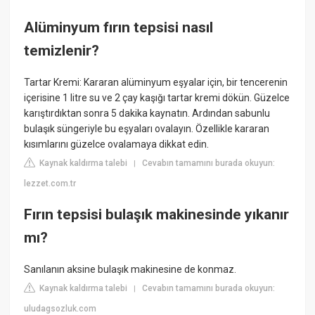
Alüminyum fırın tepsisi nasıl
temizlenir?
Tartar Kremi: Kararan alüminyum eşyalar için, bir tencerenin
içerisine 1 litre su ve 2 çay kaşığı tartar kremi dökün. Güzelce
karıştırdıktan sonra 5 dakika kaynatın. Ardından sabunlu
bulaşık süngeriyle bu eşyaları ovalayın. Özellikle kararan
kısımlarını güzelce ovalamaya dikkat edin.
Kaynak kaldırma talebi
Cevabın tamamını burada okuyun:
|
lezzet.com.tr
Fırın tepsisi bulaşık makinesinde yıkanır
mı?
Sanılanın aksine bulaşık makinesine de konmaz.
Kaynak kaldırma talebi
Cevabın tamamını burada okuyun:
|
uludagsozluk.com