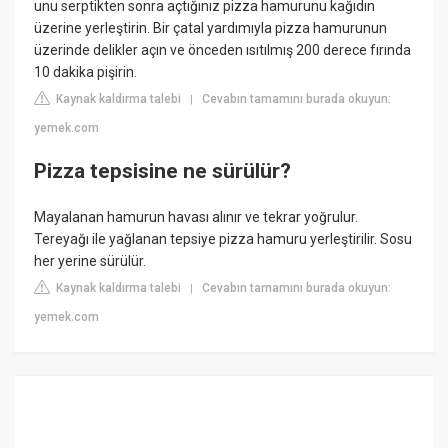
unu serptikten sonra açtığınız pizza hamurunu kağıdın
üzerine yerleştirin. Bir çatal yardımıyla pizza hamurunun
üzerinde delikler açın ve önceden ısıtılmış 200 derece fırında
10 dakika pişirin.
Kaynak kaldırma talebi
Cevabın tamamını burada okuyun:
|
yemek.com
Pizza tepsisine ne sürülür?
Mayalanan hamurun havası alınır ve tekrar yoğrulur.
Tereyağı ile yağlanan tepsiye pizza hamuru yerleştirilir. Sosu
her yerine sürülür.
Kaynak kaldırma talebi
Cevabın tamamını burada okuyun:
|
yemek.com