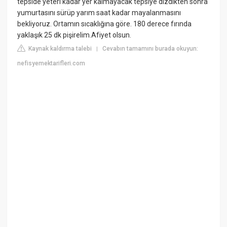
tepside yeteri kadar yer kalmayacak tepsiye dizdikten sonra
yumurtasını sürüp yarım saat kadar mayalanmasını
bekliyoruz. Ortamın sıcaklığına göre. 180 derece fırında
yaklaşık 25 dk pişirelim.Afiyet olsun.
Kaynak kaldırma talebi
Cevabın tamamını burada okuyun:
|
nefisyemektarifleri.com