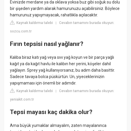
Evinizde merdane ya da oklava yoksa buz gibi soğuk su dolu
bir şişeden yardım alarak hamurunuzu açabilirsiniz. Böylece
hamurunuz yapışmayacak, rahatlıkla açılacaktır.
Kaynak kaldırma talebi
Cevabın tamamını burada okuyun:
|
sozcu.com.tr
Fırın tepsisi nasıl yağlanır?
Kalıba biraz katı yağ veya sıvı yağ koyun ve bir parça yağlı
kağıt ya da kağıt havlu ile kalıbın her yerini, köşeler dahil
yağlayın. Sprey yağ kullanıyorsanız, bu adım daha basittir.
Sadece tavaya bolca püskürtün. Un, yiyeceklerinizin
yapışmaması için önemli bir adımdır.
Kaynak kaldırma talebi
Cevabın tamamını burada okuyun:
|
yeniakit.com.tr
Tepsi mayası kaç dakika olur?
Ama büyük yumaklar almayalım, zaten mayalanınca