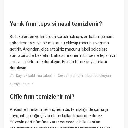
Yanık fırın tepsisi nasıl temizlenir?
Bu lekelerden ve kirlerden kurtulmak için; bir kabın içerisine
kabartma tozu ve bir miktar su ekleyip macun kıvamına
getirin. Ardından, elde ettiğiniz macunu lekeli bölgelere
sürüp bir süre bekletin. Daha sonra nemli bir bezle tepsinizi
silin ve sirkeli su ile durulayın. En son temiz suyla tekrar
durulayın.
Kaynak kaldırma talebi
Cevabın tamamını burada okuyun:
|
hurriyet.com.tr
Cifle fırın temizlenir mi?
Ankastre fırınların hem iç hem dış temizliğinde çamaşır
suyu, cif gibi ağır çözücülerin kullanılması önerilmez.
Yüzeyin görünümüne zarar vereceği gibi kullanılan