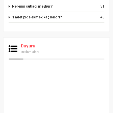
Nerenin sütlacı meşhur?
31
1 adet pide ekmek kaç kalori?
43
Duyuru
Reklam alanı