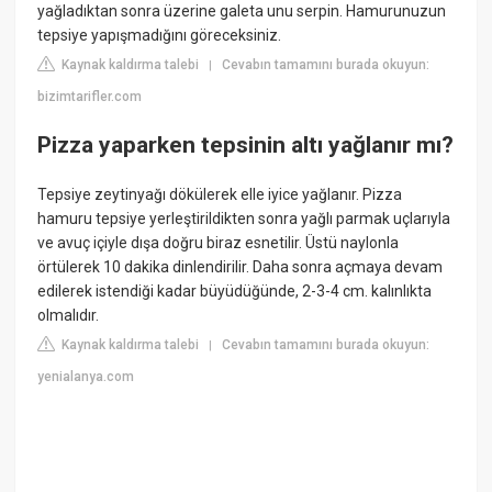
yağladıktan sonra üzerine galeta unu serpin. Hamurunuzun
tepsiye yapışmadığını göreceksiniz.
Kaynak kaldırma talebi
Cevabın tamamını burada okuyun:
|
bizimtarifler.com
Pizza yaparken tepsinin altı yağlanır mı?
Tepsiye zeytinyağı dökülerek elle iyice yağlanır. Pizza
hamuru tepsiye yerleştirildikten sonra yağlı parmak uçlarıyla
ve avuç içiyle dışa doğru biraz esnetilir. Üstü naylonla
örtülerek 10 dakika dinlendirilir. Daha sonra açmaya devam
edilerek istendiği kadar büyüdüğünde, 2-3-4 cm. kalınlıkta
olmalıdır.
Kaynak kaldırma talebi
Cevabın tamamını burada okuyun:
|
yenialanya.com