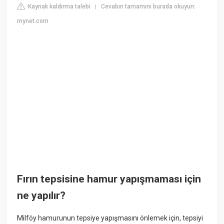
Kaynak kaldırma talebi
Cevabın tamamını burada okuyun:
|
mynet.com
Fırın tepsisine hamur yapışmaması için
ne yapılır?
Milföy hamurunun tepsiye yapışmasını önlemek için, tepsiyi