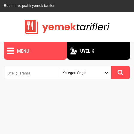
Resimli ve pratik yemek tarifleri
MENU
ÜYELİK