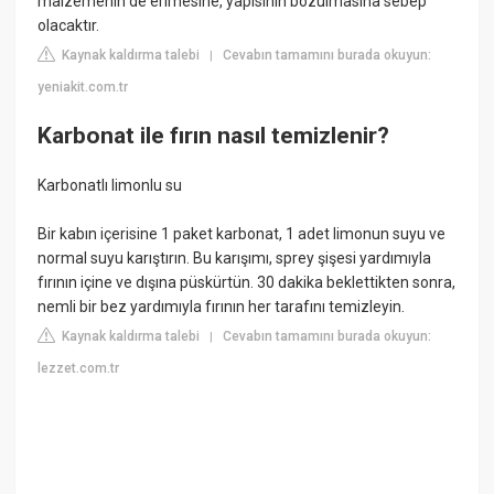
malzemenin de erimesine, yapısının bozulmasına sebep
olacaktır.
Kaynak kaldırma talebi
Cevabın tamamını burada okuyun:
|
yeniakit.com.tr
Karbonat ile fırın nasıl temizlenir?
Karbonatlı limonlu su
Bir kabın içerisine 1 paket karbonat, 1 adet limonun suyu ve
normal suyu karıştırın. Bu karışımı, sprey şişesi yardımıyla
fırının içine ve dışına püskürtün. 30 dakika beklettikten sonra,
nemli bir bez yardımıyla fırının her tarafını temizleyin.
Kaynak kaldırma talebi
Cevabın tamamını burada okuyun:
|
lezzet.com.tr