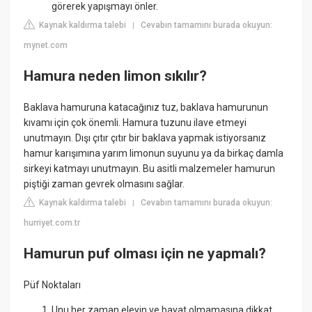
görerek yapışmayı önler.
Kaynak kaldırma talebi
Cevabın tamamını burada okuyun:
|
mynet.com
Hamura neden limon sıkılır?
Baklava hamuruna katacağınız tuz, baklava hamurunun
kıvamı için çok önemli. Hamura tuzunu ilave etmeyi
unutmayın. Dışı çıtır çıtır bir baklava yapmak istiyorsanız
hamur karışımına yarım limonun suyunu ya da birkaç damla
sirkeyi katmayı unutmayın. Bu asitli malzemeler hamurun
piştiği zaman gevrek olmasını sağlar.
Kaynak kaldırma talebi
Cevabın tamamını burada okuyun:
|
hurriyet.com.tr
Hamurun puf olması için ne yapmalı?
Püf Noktaları
Unu her zaman eleyin ve bayat olmamasına dikkat