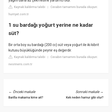
yağını daha az çekmesine yardımcı olur.
Kaynak kaldırma talebi
Cevabın tamamını burada okuyun:
|
hurriyet.com.tr
1 su bardağı yoğurt yerine ne kadar
süt?
Bir orta boy su bardağı (200 cc) süt veya yoğurt ile iki kibrit
kutusu büyüklüğünde peynir eş değerdir.
Kaynak kaldırma talebi
Cevabın tamamını burada okuyun:
|
nesrineris.com.tr
←
Önceki makale
Sonraki makale
→
Barilla makarna kime ait?
Kek neden hamur gibi olur?