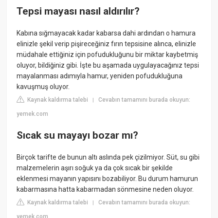
Tepsi mayası nasıl aldırılır?
Kabına sığmayacak kadar kabarsa dahi ardından o hamura
elinizle şekil verip pişireceğiniz fırın tepsisine alınca, elinizle
müdahale ettiğiniz için pofudukluğunu bir miktar kaybetmiş
oluyor, bildiğiniz gibi. İşte bu aşamada uygulayacağınız tepsi
mayalanması adımıyla hamur, yeniden pofudukluğuna
kavuşmuş oluyor.
Kaynak kaldırma talebi
Cevabın tamamını burada okuyun:
|
yemek.com
Sıcak su mayayı bozar mı?
Birçok tarifte de bunun altı aslında pek çizilmiyor. Süt, su gibi
malzemelerin aşırı soğuk ya da çok sıcak bir şekilde
eklenmesi mayanın yapısını bozabiliyor. Bu durum hamurun
kabarmasına hatta kabarmadan sönmesine neden oluyor.
Kaynak kaldırma talebi
Cevabın tamamını burada okuyun:
|
yemek.com