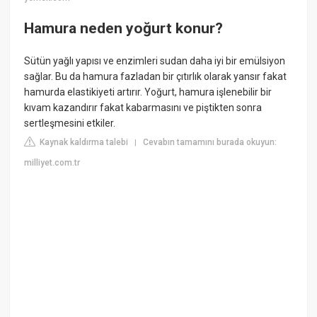
Hamura neden yoğurt konur?
Sütün yağlı yapısı ve enzimleri sudan daha iyi bir emülsiyon
sağlar. Bu da hamura fazladan bir çıtırlık olarak yansır fakat
hamurda elastikiyeti artırır. Yoğurt, hamura işlenebilir bir
kıvam kazandırır fakat kabarmasını ve piştikten sonra
sertleşmesini etkiler.
Kaynak kaldırma talebi
Cevabın tamamını burada okuyun:
|
milliyet.com.tr