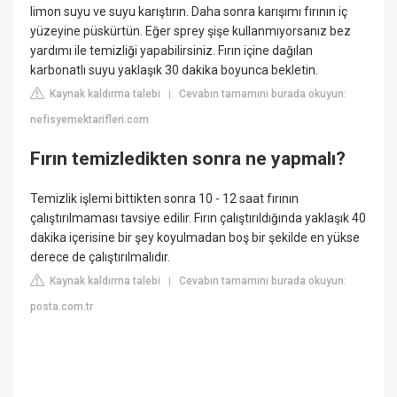
limon suyu ve suyu karıştırın. Daha sonra karışımı fırının iç
yüzeyine püskürtün. Eğer sprey şişe kullanmıyorsanız bez
yardımı ile temizliği yapabilirsiniz. Fırın içine dağılan
karbonatlı suyu yaklaşık 30 dakika boyunca bekletin.
Kaynak kaldırma talebi
Cevabın tamamını burada okuyun:
|
nefisyemektarifleri.com
Fırın temizledikten sonra ne yapmalı?
Temizlik işlemi bittikten sonra 10 - 12 saat fırının
çalıştırılmaması tavsiye edilir. Fırın çalıştırıldığında yaklaşık 40
dakika içerisine bir şey koyulmadan boş bir şekilde en yükse
derece de çalıştırılmalıdır.
Kaynak kaldırma talebi
Cevabın tamamını burada okuyun:
|
posta.com.tr