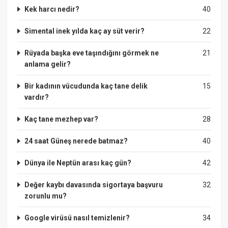
Kek harcı nedir?
40
Simental inek yılda kaç ay süt verir?
22
Rüyada başka eve taşındığını görmek ne
21
anlama gelir?
Bir kadının vücudunda kaç tane delik
15
vardır?
Kaç tane mezhep var?
28
24 saat Güneş nerede batmaz?
40
Dünya ile Neptün arası kaç gün?
42
Değer kaybı davasında sigortaya başvuru
32
zorunlu mu?
Google virüsü nasıl temizlenir?
34