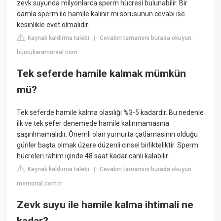
zevk suyunda milyonlarca sperm hücresi bulunabilir. Bir
damla sperm ile hamile kalınır mı sorusunun cevabı ise
kesinlikle evet olmalıdır.
Kaynak kaldırma talebi
Cevabın tamamını burada okuyun:
|
burcukaramursel.com
Tek seferde hamile kalmak mümkün
mü?
Tek seferde hamile kalma olasılığı %3-5 kadardır. Bu nedenle
ilk ve tek sefer denemede hamile kalınmamasına
şaşırılmamalıdır. Önemli olan yumurta çatlamasının olduğu
günler başta olmak üzere düzenli cinsel birlikteliktir. Sperm
hücreleri rahim içinde 48 saat kadar canlı kalabilir.
Kaynak kaldırma talebi
Cevabın tamamını burada okuyun:
|
memorial.com.tr
Zevk suyu ile hamile kalma ihtimali ne