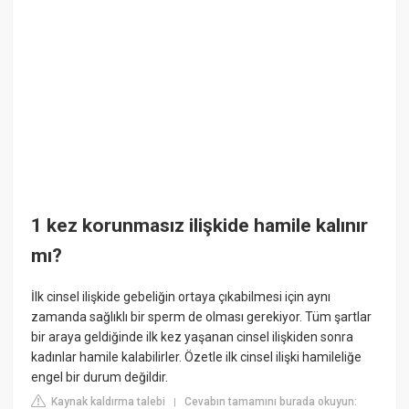
1 kez korunmasız ilişkide hamile kalınır
mı?
İlk cinsel ilişkide gebeliğin ortaya çıkabilmesi için aynı
zamanda sağlıklı bir sperm de olması gerekiyor. Tüm şartlar
bir araya geldiğinde ilk kez yaşanan cinsel ilişkiden sonra
kadınlar hamile kalabilirler. Özetle ilk cinsel ilişki hamileliğe
engel bir durum değildir.
Kaynak kaldırma talebi
Cevabın tamamını burada okuyun:
|