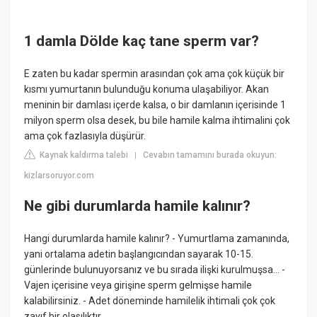
1 damla Dölde kaç tane sperm var?
E zaten bu kadar spermin arasından çok ama çok küçük bir
kısmı yumurtanın bulunduğu konuma ulaşabiliyor. Akan
meninin bir damlası içerde kalsa, o bir damlanın içerisinde 1
milyon sperm olsa desek, bu bile hamile kalma ihtimalini çok
ama çok fazlasıyla düşürür.
Kaynak kaldırma talebi
Cevabın tamamını burada okuyun:
|
kizlarsoruyor.com
Ne gibi durumlarda hamile kalınır?
Hangi durumlarda hamile kalınır? - Yumurtlama zamanında,
yani ortalama adetin başlangıcından sayarak 10-15.
günlerinde bulunuyorsanız ve bu sırada ilişki kurulmuşsa... -
Vajen içerisine veya girişine sperm gelmişse hamile
kalabilirsiniz. - Adet döneminde hamilelik ihtimali çok çok
zayıf bir olasılıktır.