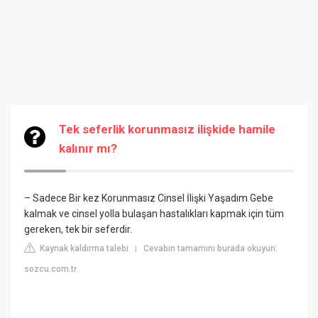
Tek seferlik korunmasız ilişkide hamile
kalınır mı?
– Sadece Bir kez Korunmasız Cinsel İlişki Yaşadım
Gebe
kalmak ve cinsel yolla bulaşan hastalıkları kapmak için tüm
gereken, tek bir seferdir.
Kaynak kaldırma talebi
Cevabın tamamını burada okuyun:
|
sozcu.com.tr