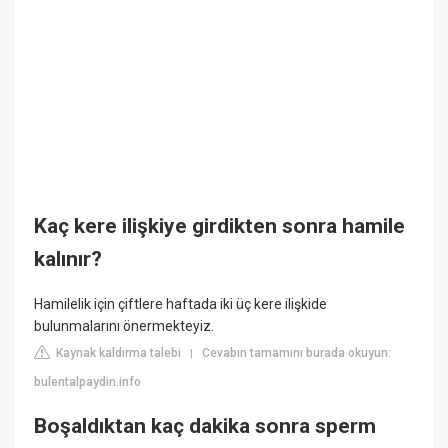
Kaç kere ilişkiye girdikten sonra hamile
kalınır?
Hamilelik için çiftlere haftada iki üç kere ilişkide
bulunmalarını önermekteyiz.
Kaynak kaldırma talebi
Cevabın tamamını burada okuyun:
|
bulentalpaydin.info
Boşaldıktan kaç dakika sonra sperm