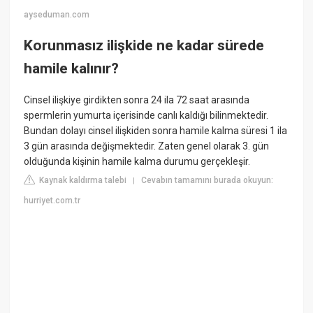
ayseduman.com
Korunmasız ilişkide ne kadar sürede
hamile kalınır?
Cinsel ilişkiye girdikten sonra 24 ila 72 saat arasında
spermlerin yumurta içerisinde canlı kaldığı bilinmektedir.
Bundan dolayı cinsel ilişkiden sonra hamile kalma süresi 1 ila
3 gün arasında değişmektedir. Zaten genel olarak 3. gün
olduğunda kişinin hamile kalma durumu gerçekleşir.
Kaynak kaldırma talebi
Cevabın tamamını burada okuyun:
|
hurriyet.com.tr