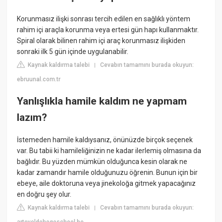
Korunmasız ilişki sonrası tercih edilen en sağlıklı yöntem
rahim içi araçla korunma veya ertesi gün hapı kullanmaktır.
Spiral olarak bilinen rahim içi araç korunmasız ilişkiden
sonraki ilk 5 gün içinde uygulanabilir.
Kaynak kaldırma talebi
Cevabın tamamını burada okuyun:
|
ebruunal.com.tr
Yanlışlıkla hamile kaldım ne yapmam
lazım?
İstemeden hamile kaldıysanız, önünüzde birçok seçenek
var. Bu tabii ki hamileliğinizin ne kadar ilerlemiş olmasına da
bağlıdır. Bu yüzden mümkün olduğunca kesin olarak ne
kadar zamandır hamile olduğunuzu öğrenin. Bunun için bir
ebeye, aile doktoruna veya jinekoloğa gitmek yapacağınız
en doğru şey olur.
Kaynak kaldırma talebi
Cevabın tamamını burada okuyun:
|