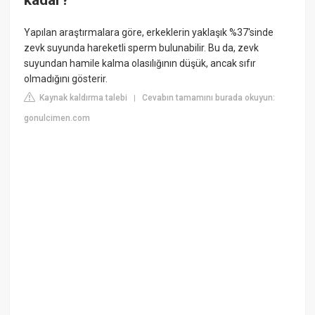
kadar?
Yapılan araştırmalara göre, erkeklerin yaklaşık %37'sinde
zevk suyunda hareketli sperm bulunabilir. Bu da, zevk
suyundan hamile kalma olasılığının düşük, ancak sıfır
olmadığını gösterir.
Kaynak kaldırma talebi
Cevabın tamamını burada okuyun:
|
gonulcimen.com