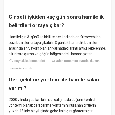
Cinsel ilişkiden kaç gün sonra hamilelik
belirtileri ortaya çıkar?
Hamileliğin 3. günü ile birlikte her kadında görülmeyebilen
bazı belirtiler ortaya çıkabilir. 3 günlük hamilelik belirtileri
arasında en yaygın olanları vajinadaki akıntı artışı, lekelenme,
sık idrara çıkma ve göğüs bölgesindeki hassasiyettir.
Kaynak kaldırma talebi
Cevabın tamamını burada okuyun:
|
memorial.com.tr
Geri çekilme yöntemi ile hamile kalan
var mı?
2008 yılında yapılan bilimsel çalışmada doğum kontrol
yöntemi olarak geri çekme yöntemini kullanan çiftlerin
yüzde 18'inin bir yıl içinde gebe kaldığını göstermiştir.