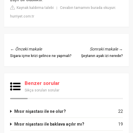
Kaynak kaldırma talebi
Cevabın tamamını burada okuyun:
|
hurriyet.com.tr
←
Önceki makale
Sonraki makale
→
Sigara içme krizi gelince ne yapmalı?
Şeytanın ayak izi nerede?
Benzer sorular
Sıkça sorulan sorular
Mısır nişastası ile ne olur?
22
Mısır nişastası ile baklava açılır mı?
19