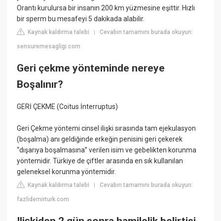
Orantı kurulursa bir insanın 200 km yüzmesine eşittir. Hızlı
bir sperm bu mesafeyi 5 dakikada alabilir.
Kaynak kaldırma talebi
Cevabın tamamını burada okuyun:
|
sensuremesagligi.com
Geri çekme yönteminde nereye
Boşalınır?
GERİ ÇEKME (Coitus İnterruptus)
Geri Çekme yöntemi cinsel ilişki sırasında tam ejekulasyon
(boşalma) anı geldiğinde erkeğin penisini geri çekerek
“dışarıya boşalmasına” verilen isim ve gebelikten korunma
yöntemidir. Türkiye de çiftler arasında en sık kullanılan
geleneksel korunma yöntemidir.
Kaynak kaldırma talebi
Cevabın tamamını burada okuyun:
|
fazlidemirturk.com
Ilişkiden 2 gün sonra hamilelik belirtisi