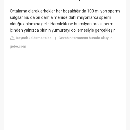
Ortalama olarak erkekler her boşaldığında 100 milyon sperm
salgılar. Bu da bir damla menide dahi milyonlarca sperm
olduğu anlamına gelir. Hamilelik ise bu milyonlarca sperm
içinden yalnızca birinin yumurtayı döllemesiyle gerçekleşir.
Kaynak kaldırma talebi
Cevabın tamamını burada okuyun:
|
gebe.com