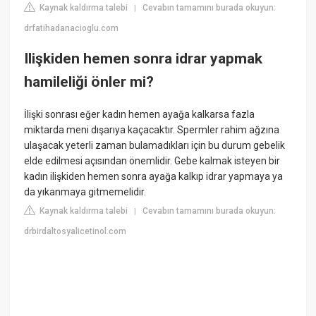
Kaynak kaldırma talebi
Cevabın tamamını burada okuyun:
|
drfatihadanacioglu.com
Ilişkiden hemen sonra idrar yapmak
hamileliği önler mi?
İlişki sonrası eğer kadın hemen ayağa kalkarsa fazla
miktarda meni dışarıya kaçacaktır. Spermler rahim ağzına
ulaşacak yeterli zaman bulamadıkları için bu durum gebelik
elde edilmesi açısından önemlidir. Gebe kalmak isteyen bir
kadın ilişkiden hemen sonra ayağa kalkıp idrar yapmaya ya
da yıkanmaya gitmemelidir.
Kaynak kaldırma talebi
Cevabın tamamını burada okuyun:
|
drbirdaltosyalicetinol.com