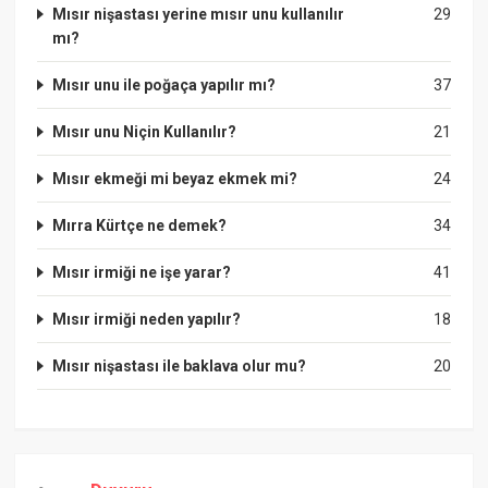
Mısır nişastası yerine mısır unu kullanılır
29
mı?
Mısır unu ile poğaça yapılır mı?
37
Mısır unu Niçin Kullanılır?
21
Mısır ekmeği mi beyaz ekmek mi?
24
Mırra Kürtçe ne demek?
34
Mısır irmiği ne işe yarar?
41
Mısır irmiği neden yapılır?
18
Mısır nişastası ile baklava olur mu?
20