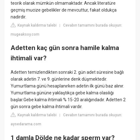
teorik olarak mümkün olmamaktadır. Ancak literatüre
geçmiş mucize gebelikler de mevcuttur, fakat oldukça
nadirdir.
Kaynak kaldırma talebi
Cevabın tamamını burada okuyun:
|
mugeaksoy.com
Adetten kaç gün sonra hamile kalma
ihtimali var?
Adetten temizlendikten sonraki 2. gün adet süresine bağlı
olarak adetin 7. ve 9. günlerine denk düşmektedir.
Yumurtlama günü hesaplanırken adetin ilk günü baz alınır.
Yumurtlama gününe yaklaştıkça gebe kalma olasılığı
başlar.Gebe kalma ihtimali % 15-20 aralığındadır. Adetten 2
gün sonra gebe kalma ihtimali vardır.
Kaynak kaldırma talebi
Cevabın tamamını burada okuyun:
|
aysedarama.com
1 damla Dölde ne kadar sperm var?