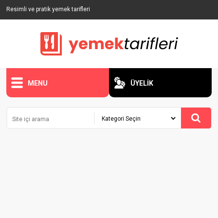
Resimli ve pratik yemek tarifleri
MENU
ÜYELİK