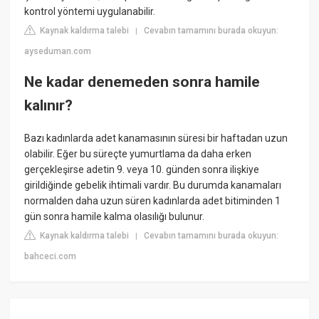
kontrol yöntemi uygulanabilir.
Kaynak kaldırma talebi
Cevabın tamamını burada okuyun:
|
ayseduman.com
Ne kadar denemeden sonra hamile
kalınır?
Bazı kadınlarda adet kanamasının süresi bir haftadan uzun
olabilir. Eğer bu süreçte yumurtlama da daha erken
gerçekleşirse adetin 9. veya 10. günden sonra ilişkiye
girildiğinde gebelik ihtimali vardır. Bu durumda kanamaları
normalden daha uzun süren kadınlarda adet bitiminden 1
gün sonra hamile kalma olasılığı bulunur.
Kaynak kaldırma talebi
Cevabın tamamını burada okuyun:
|
bahceci.com