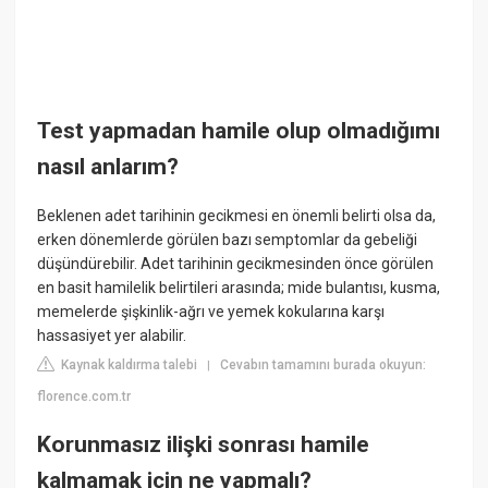
Test yapmadan hamile olup olmadığımı
nasıl anlarım?
Beklenen adet tarihinin gecikmesi en önemli belirti olsa da,
erken dönemlerde görülen bazı semptomlar da gebeliği
düşündürebilir. Adet tarihinin gecikmesinden önce görülen
en basit hamilelik belirtileri arasında; mide bulantısı, kusma,
memelerde şişkinlik-ağrı ve yemek kokularına karşı
hassasiyet yer alabilir.
Kaynak kaldırma talebi
Cevabın tamamını burada okuyun:
|
florence.com.tr
Korunmasız ilişki sonrası hamile
kalmamak için ne yapmalı?