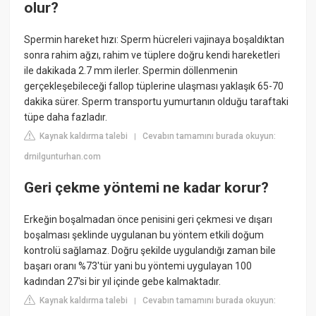
olur?
Spermin hareket hızı: Sperm hücreleri vajinaya boşaldıktan
sonra rahim ağzı, rahim ve tüplere doğru kendi hareketleri
ile dakikada 2.7 mm ilerler. Spermin döllenmenin
gerçekleşebileceği fallop tüplerine ulaşması yaklaşık 65-70
dakika sürer. Sperm transportu yumurtanın olduğu taraftaki
tüpe daha fazladır.
Kaynak kaldırma talebi
Cevabın tamamını burada okuyun:
|
drnilgunturhan.com
Geri çekme yöntemi ne kadar korur?
Erkeğin boşalmadan önce penisini geri çekmesi ve dışarı
boşalması şeklinde uygulanan bu yöntem etkili doğum
kontrolü sağlamaz. Doğru şekilde uygulandığı zaman bile
başarı oranı %73'tür yani bu yöntemi uygulayan 100
kadından 27'si bir yıl içinde gebe kalmaktadır.
Kaynak kaldırma talebi
Cevabın tamamını burada okuyun:
|