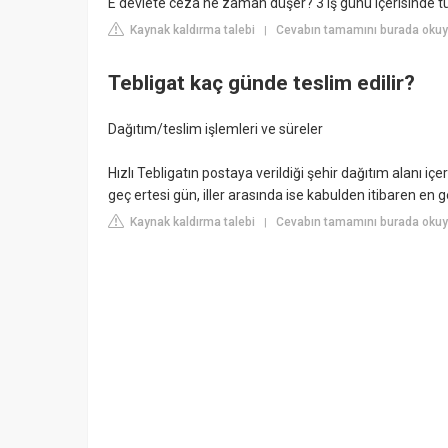
E devlete ceza ne zaman düşer? 3 iş günü içerisinde t
Kaynak kaldırma talebi
Cevabın tamamını burada okuyu
|
Tebligat kaç günde teslim edilir?
Dağıtım/teslim işlemleri ve süreler
Hızlı Tebligatın postaya verildiği şehir dağıtım alanı içer
geç ertesi gün, iller arasında ise kabulden itibaren en g
Kaynak kaldırma talebi
Cevabın tamamını burada okuyu
|