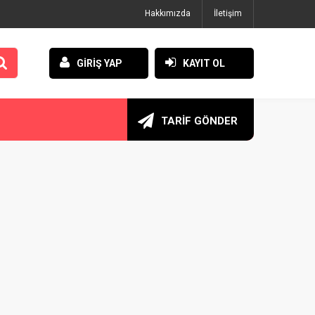
Hakkımızda
İletişim
GİRİŞ YAP
KAYIT OL
TARİF GÖNDER