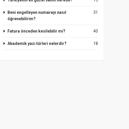
Türkiyenin en güzel sahili nerede?
15
Beni engelleyen numarayı nasıl
31
öğrenebilirim?
Fatura önceden kesilebilir mi?
40
Akademik yazı türleri nelerdir?
18