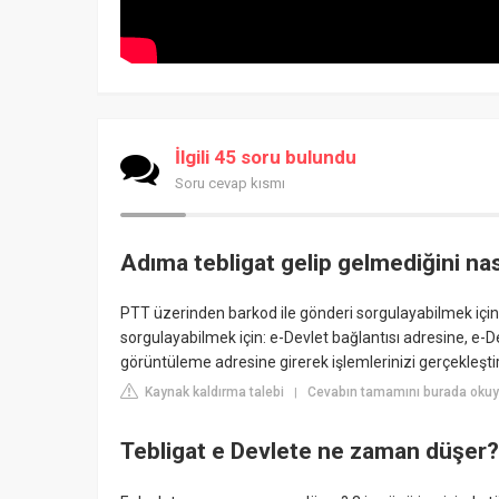
İlgili 45 soru bulundu
Soru cevap kısmı
Adıma tebligat gelip gelmediğini na
PTT üzerinden barkod ile gönderi sorgulayabilmek için
sorgulayabilmek için: e-Devlet bağlantısı adresine, e-
görüntüleme adresine girerek işlemlerinizi gerçekleştire
Kaynak kaldırma talebi
Cevabın tamamını burada okuy
|
Tebligat e Devlete ne zaman düşer?