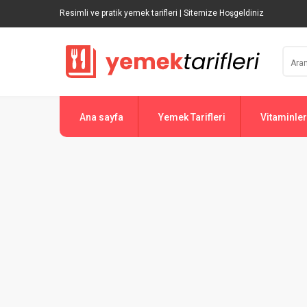
Resimli ve pratik yemek tarifleri | Sitemize Hoşgeldiniz
Ana sayfa
Yemek Tarifleri
Vitaminler