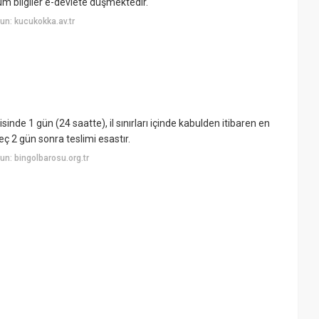
üm bilgiler e-devlete düşmektedir.
n: kucukokka.av.tr
isinde 1 gün (24 saatte), il sınırları içinde kabulden itibaren en
eç 2 gün sonra teslimi esastır.
n: bingolbarosu.org.tr