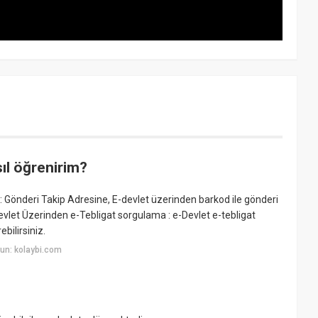
sıl öğrenirim?
: Gönderi Takip Adresine, E-devlet üzerinden barkod ile gönderi
Devlet Üzerinden e-Tebligat sorgulama : e-Devlet e-tebligat
bilirsiniz.
un: kolaybi.com