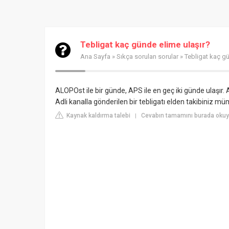
Tebligat kaç günde elime ulaşır?
Ana Sayfa
»
Sıkça sorulan sorular
» Tebligat kaç gü
ALOPOst ile bir günde, APS ile en geç iki günde ulaşır. 
Adli kanalla gönderilen bir tebligatı elden takibiniz mü
Kaynak kaldırma talebi
Cevabın tamamını burada okuyu
|