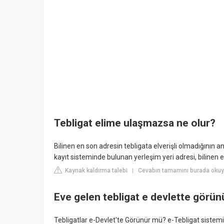
Tebligat elime ulaşmazsa ne olur?
Bilinen en son adresin tebligata elverişli olmadığının
kayıt sisteminde bulunan yerleşim yeri adresi, bilinen en
Kaynak kaldırma talebi
Cevabın tamamını burada okuyu
|
Eve gelen tebligat e devlette görü
Tebligatlar e-Devlet'te Görünür mü? e-Tebligat siste