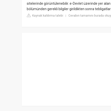
sitelerinde görüntülenebilir. e-Devlet üzerinde yer ala
bölümünden gerekli bilgiler girildikten sonra tebligatlar
Kaynak kaldırma talebi
Cevabın tamamını burada okuy
|