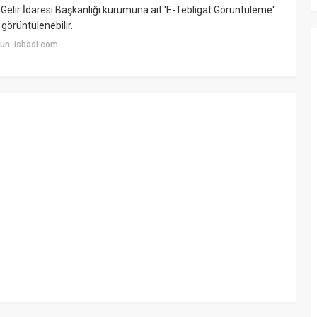
n Gelir İdaresi Başkanlığı kurumuna ait 'E-Tebligat Görüntüleme'
 görüntülenebilir.
un: isbasi.com