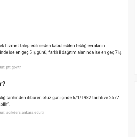
e ek hizmet talep edilmeden kabul edilen tebliğ evrakının
nde ise en geç 5 iş günü, farklı il dağıtım alanında ise en geç 7 iş
: ptt.gov.tr
r?
bliğ tarihinden itibaren otuz gün içinde 6/1/1982 tarihli ve 2577
ilir”.
n: acikders.ankara.edu.tr