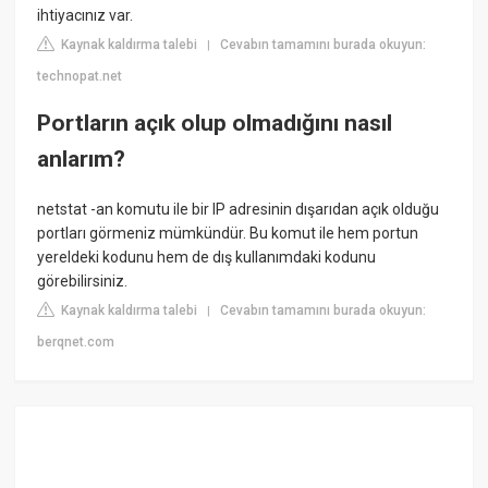
ihtiyacınız var.
Kaynak kaldırma talebi
Cevabın tamamını burada okuyun:
|
technopat.net
Portların açık olup olmadığını nasıl
anlarım?
netstat -an komutu ile bir IP adresinin dışarıdan açık olduğu
portları görmeniz mümkündür. Bu komut ile hem portun
yereldeki kodunu hem de dış kullanımdaki kodunu
görebilirsiniz.
Kaynak kaldırma talebi
Cevabın tamamını burada okuyun:
|
berqnet.com