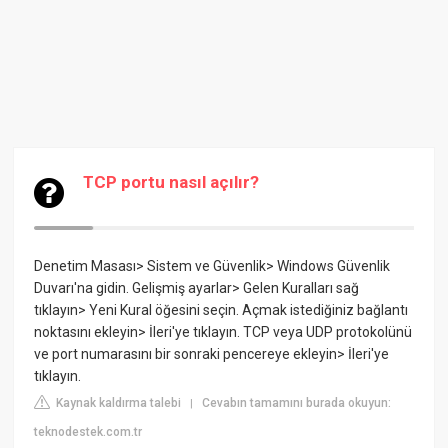
TCP portu nasıl açılır?
Denetim Masası> Sistem ve Güvenlik> Windows Güvenlik
Duvarı'na gidin. Gelişmiş ayarlar> Gelen Kuralları sağ
tıklayın> Yeni Kural öğesini seçin. Açmak istediğiniz bağlantı
noktasını ekleyin> İleri'ye tıklayın. TCP veya UDP protokolünü
ve port numarasını bir sonraki pencereye ekleyin> İleri'ye
tıklayın.
Kaynak kaldırma talebi
Cevabın tamamını burada okuyun:
|
teknodestek.com.tr