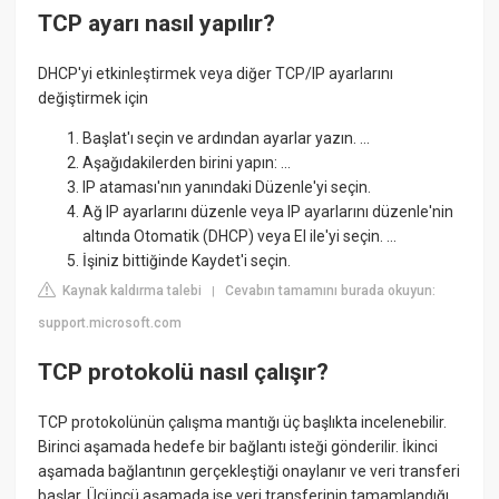
TCP ayarı nasıl yapılır?
DHCP'yi etkinleştirmek veya diğer TCP/IP ayarlarını
değiştirmek için
Başlat'ı seçin ve ardından ayarlar yazın. ...
Aşağıdakilerden birini yapın: ...
IP ataması'nın yanındaki Düzenle'yi seçin.
Ağ IP ayarlarını düzenle veya IP ayarlarını düzenle'nin
altında Otomatik (DHCP) veya El ile'yi seçin. ...
İşiniz bittiğinde Kaydet'i seçin.
Kaynak kaldırma talebi
Cevabın tamamını burada okuyun:
|
support.microsoft.com
TCP protokolü nasıl çalışır?
TCP protokolünün çalışma mantığı üç başlıkta incelenebilir.
Birinci aşamada hedefe bir bağlantı isteği gönderilir. İkinci
aşamada bağlantının gerçekleştiği onaylanır ve veri transferi
başlar. Üçüncü aşamada ise veri transferinin tamamlandığı