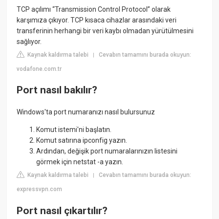
TCP açılımı “Transmission Control Protocol” olarak
karşımıza çıkıyor. TCP kısaca cihazlar arasındaki veri
transferinin herhangi bir veri kaybı olmadan yürütülmesini
sağlıyor.
Kaynak kaldırma talebi
Cevabın tamamını burada okuyun:
|
vodafone.com.tr
Port nasıl bakılır?
Windows'ta port numaranızı nasıl bulursunuz
Komut istemi'ni başlatın.
Komut satırına ipconfig yazın.
Ardından, değişik port numaralarınızın listesini
görmek için netstat -a yazın.
Kaynak kaldırma talebi
Cevabın tamamını burada okuyun:
|
expressvpn.com
Port nasıl çıkartılır?