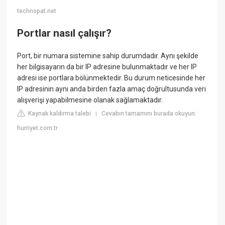
technopat.net
Portlar nasıl çalışır?
Port, bir numara sistemine sahip durumdadır. Aynı şekilde
her bilgisayarın da bir IP adresine bulunmaktadır ve her IP
adresi ise portlara bölünmektedir. Bu durum neticesinde her
IP adresinin aynı anda birden fazla amaç doğrultusunda veri
alışverişi yapabilmesine olanak sağlamaktadır.
Kaynak kaldırma talebi
Cevabın tamamını burada okuyun:
|
hurriyet.com.tr