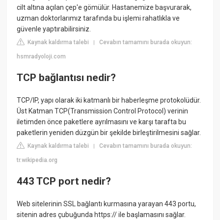
cilt altına açılan çep'e gömülür. Hastanemize başvurarak,
uzman doktorlarımız tarafında bu işlemi rahatlıkla ve
güvenle yaptırabilirsiniz.
Kaynak kaldırma talebi
Cevabın tamamını burada okuyun:
|
hsmradyoloji.com
TCP bağlantısı nedir?
TCP/IP, yapı olarak iki katmanlı bir haberleşme protokolüdür.
Üst Katman TCP(Transmission Control Protocol) verinin
iletimden önce paketlere ayrılmasını ve karşı tarafta bu
paketlerin yeniden düzgün bir şekilde birleştirilmesini sağlar.
Kaynak kaldırma talebi
Cevabın tamamını burada okuyun:
|
tr.wikipedia.org
443 TCP port nedir?
Web sitelerinin SSL bağlantı kurmasına yarayan 443 portu,
sitenin adres çubuğunda https:// ile başlamasını sağlar.