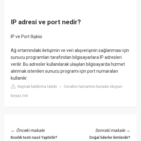
IP adresi ve port nedir?
IP ve Port İlişkisi
Ağ ortamındaki iletişimin ve veri alışverişinin sağlanması için
sunucu programları tarafından bilgisayarlara IP adresleri
verilir. Bu adresler kullanılarak ulaşılan bilgisayarda hizmet
alınmak istenilen sunucu programı için port numaraları
kullanılır.
Kaynak kaldırma talebi
Cevabın tamamını burada okuyun:
|
beyaz.net
←
Önceki makale
Sonraki makale
→
Kısırlık testi nasıl Yaptirilir?
Doğal liderler kimlerdir?