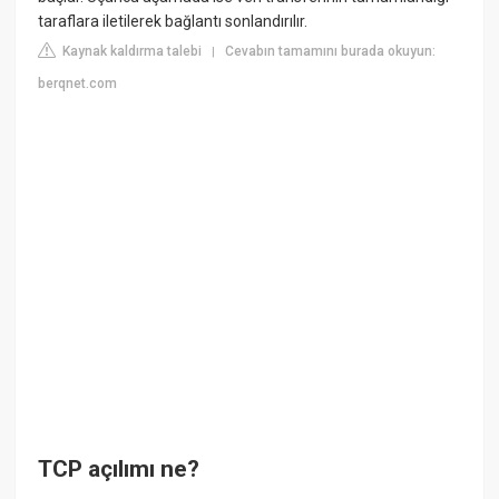
taraflara iletilerek bağlantı sonlandırılır.
Kaynak kaldırma talebi
Cevabın tamamını burada okuyun:
|
berqnet.com
TCP açılımı ne?