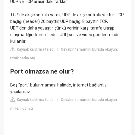
UDP ve TCP arasındaki farklar
TCP'de akış kontrolü vardır, UDP'de akış kontrolü yoktur. TCP
başlığı (header) 20 bayttır, UDP başlığı 8 bayttır. TCP,
UDP'den daha yavaştır, çünkü verinin karşı tarafa ulaşıp
ulaşmadığını kontrol eder. UDP, ses ve video gönderiminde
kullanılır.
Kaynak kaldırma talebi
Cevabın tamamını burada okuyun:
|
tr.wikipedia.org
Port olmazsa ne olur?
Boş "port" bulunmaması halinde, İnternet bağlantısı
yapılamaz.
Kaynak kaldırma talebi
Cevabın tamamını burada okuyun:
|
milleni.com.tr