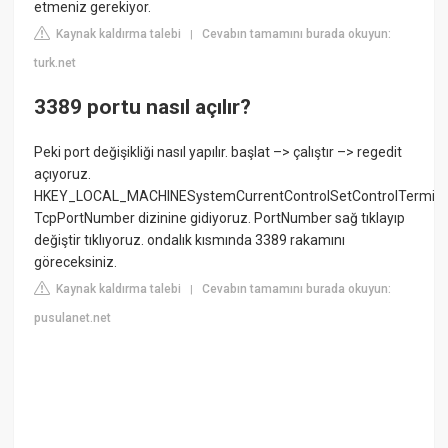
etmeniz gerekiyor.
Kaynak kaldırma talebi
Cevabın tamamını burada okuyun:
|
turk.net
3389 portu nasıl açılır?
Peki port değişikliği nasıl yapılır. başlat –> çalıştır –> regedit
açıyoruz.
HKEY_LOCAL_MACHINESystemCurrentControlSetControlTermina
TcpPortNumber dizinine gidiyoruz. PortNumber sağ tıklayıp
değiştir tıklıyoruz. ondalık kısmında 3389 rakamını
göreceksiniz.
Kaynak kaldırma talebi
Cevabın tamamını burada okuyun:
|
pusulanet.net