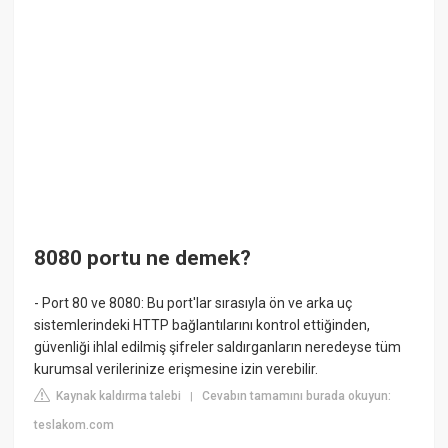
8080 portu ne demek?
- Port 80 ve 8080: Bu port'lar sırasıyla ön ve arka uç
sistemlerindeki HTTP bağlantılarını kontrol ettiğinden,
güvenliği ihlal edilmiş şifreler saldırganların neredeyse tüm
kurumsal verilerinize erişmesine izin verebilir.
Kaynak kaldırma talebi
Cevabın tamamını burada okuyun:
|
teslakom.com