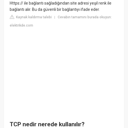
Https:// ile bağlantı sağladığından site adresi yeşil renk ile
bağlantı alır. Bu da güvenli bir bağlantıyı ifade eder.
Kaynak kaldırma talebi
Cevabın tamamını burada okuyun:
|
elektrikde.com
TCP nedir nerede kullanılır?