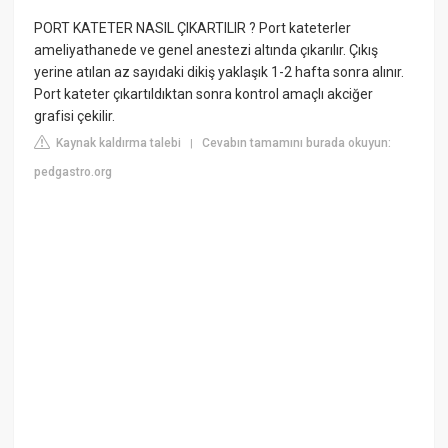
PORT KATETER NASIL ÇIKARTILIR ? Port kateterler
ameliyathanede ve genel anestezi altında çıkarılır. Çıkış
yerine atılan az sayıdaki dikiş yaklaşık 1-2 hafta sonra alınır.
Port kateter çıkartıldıktan sonra kontrol amaçlı akciğer
grafisi çekilir.
Kaynak kaldırma talebi
Cevabın tamamını burada okuyun:
|
pedgastro.org