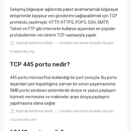
Gelişmiş bilgisayar ağlarında paket anahtarlamalı bilgisayar
iletişiminde kayıpsız veri gönderimi sağlayabilmek için TCP
protokolü yazılmıştır. HTTP, HTTPS, POP3, SSH, SMTP,
Telnet ve FTP gibi internetin kullanıcı açısından en popüler
protokollerinin veri iletimi TCP vasıtasıyla yapılır.
Kaynak kaldırma talebi
Cevabın tamamını burada okuyun:
|
tr.wikipedia.org
TCP 445 portu nedir?
445 portu microsoftun kullandığı bir port sonuçta. Bu portu
dışarıdan içeri kapattığınız zaman bir sorun yaşamazsınız.
SMB portu windows sistemlerde dosya ve yazıcı paylaşım
hizmeti vermesine ve makineler arası dosya paylaşımı
yapılmasına olana sağlar.
Kaynak kaldırma talebi
Cevabın tamamını burada okuyun:
|
cozumpark.com