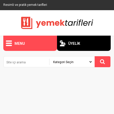
Resimli ve pratik yemek tarifleri
MENU
ÜYELİK