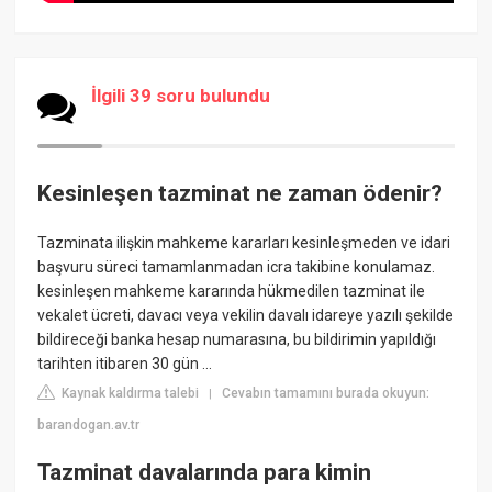
İlgili 39 soru bulundu
Kesinleşen tazminat ne zaman ödenir?
Tazminata ilişkin mahkeme kararları kesinleşmeden ve idari
başvuru süreci tamamlanmadan icra takibine konulamaz.
kesinleşen mahkeme kararında hükmedilen tazminat ile
vekalet ücreti, davacı veya vekilin davalı idareye yazılı şekilde
bildireceği banka hesap numarasına, bu bildirimin yapıldığı
tarihten itibaren 30 gün ...
Kaynak kaldırma talebi
Cevabın tamamını burada okuyun:
|
barandogan.av.tr
Tazminat davalarında para kimin