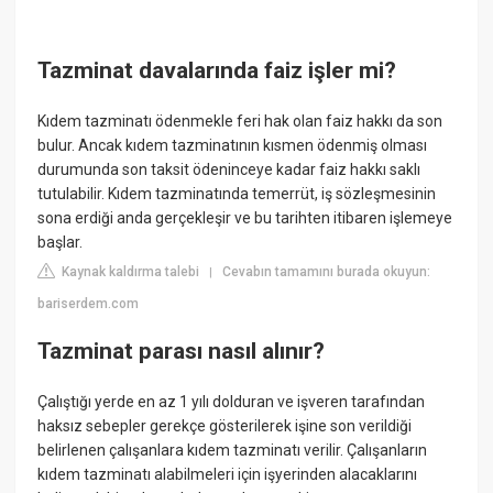
Tazminat davalarında faiz işler mi?
Kıdem tazminatı ödenmekle feri hak olan faiz hakkı da son
bulur. Ancak kıdem tazminatının kısmen ödenmiş olması
durumunda son taksit ödeninceye kadar faiz hakkı saklı
tutulabilir. Kıdem tazminatında temerrüt, iş sözleşmesinin
sona erdiği anda gerçekleşir ve bu tarihten itibaren işlemeye
başlar.
Kaynak kaldırma talebi
Cevabın tamamını burada okuyun:
|
bariserdem.com
Tazminat parası nasıl alınır?
Çalıştığı yerde en az 1 yılı dolduran ve işveren tarafından
haksız sebepler gerekçe gösterilerek işine son verildiği
belirlenen çalışanlara kıdem tazminatı verilir. Çalışanların
kıdem tazminatı alabilmeleri için işyerinden alacaklarını