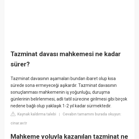
Tazminat davası mahkemesi ne kadar
sürer?
Tazminat davasının aşamaları bundan ibaret olup kısa
sürede sona ermeyeceği aşikardır. Tazminat davasının
sonuçlanması mahkemenin iş yoğunluğu, duruşma
günlerinin belirlenmesi, adli tatil sürecine girilmesi gibi birçok
nedene bağlı olup yaklaşık 1-2 yıl kadar sürmektedir.
Kaynak kaldırma talebi
Cevabın tamamını burada okuyun:
|
cinar.av.tr
Mahkeme yoluyla kazanılan tazminat ne