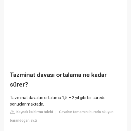
Tazminat davası ortalama ne kadar
sürer?
Tazminat davaları ortalama 1,5 – 2 yıl gibi bir sürede
sonuçlanmaktadır.
Kaynak kaldırma talebi
Cevabın tamamını burada okuyun:
|
barandogan.av.tr