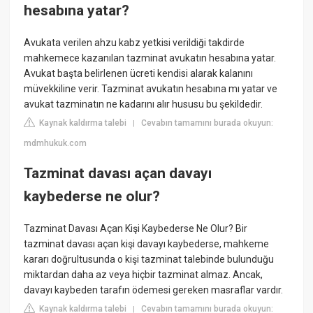
hesabına yatar?
Avukata verilen ahzu kabz yetkisi verildiği takdirde
mahkemece kazanılan tazminat avukatın hesabına yatar.
Avukat başta belirlenen ücreti kendisi alarak kalanını
müvekkiline verir. Tazminat avukatın hesabına mı yatar ve
avukat tazminatın ne kadarını alır hususu bu şekildedir.
Kaynak kaldırma talebi
Cevabın tamamını burada okuyun:
|
mdmhukuk.com
Tazminat davası açan davayı
kaybederse ne olur?
Tazminat Davası Açan Kişi Kaybederse Ne Olur? Bir
tazminat davası açan kişi davayı kaybederse, mahkeme
kararı doğrultusunda o kişi tazminat talebinde bulunduğu
miktardan daha az veya hiçbir tazminat almaz. Ancak,
davayı kaybeden tarafın ödemesi gereken masraflar vardır.
Kaynak kaldırma talebi
Cevabın tamamını burada okuyun:
|