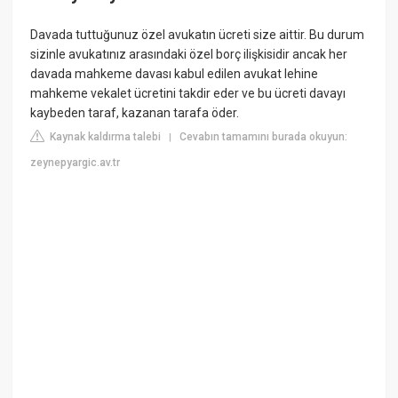
Davada tuttuğunuz özel avukatın ücreti size aittir. Bu durum
sizinle avukatınız arasındaki özel borç ilişkisidir ancak her
davada mahkeme davası kabul edilen avukat lehine
mahkeme vekalet ücretini takdir eder ve bu ücreti davayı
kaybeden taraf, kazanan tarafa öder.
Kaynak kaldırma talebi
Cevabın tamamını burada okuyun:
|
zeynepyargic.av.tr