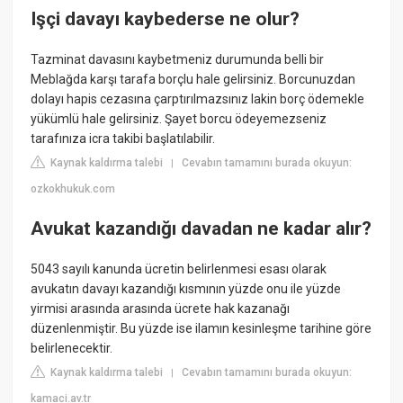
Işçi davayı kaybederse ne olur?
Tazminat davasını kaybetmeniz durumunda belli bir
Meblağda karşı tarafa borçlu hale gelirsiniz. Borcunuzdan
dolayı hapis cezasına çarptırılmazsınız lakin borç ödemekle
yükümlü hale gelirsiniz. Şayet borcu ödeyemezseniz
tarafınıza icra takibi başlatılabilir.
Kaynak kaldırma talebi
Cevabın tamamını burada okuyun:
|
ozkokhukuk.com
Avukat kazandığı davadan ne kadar alır?
5043 sayılı kanunda ücretin belirlenmesi esası olarak
avukatın davayı kazandığı kısmının yüzde onu ile yüzde
yirmisi arasında arasında ücrete hak kazanağı
düzenlenmiştir. Bu yüzde ise ilamın kesinleşme tarihine göre
belirlenecektir.
Kaynak kaldırma talebi
Cevabın tamamını burada okuyun:
|
kamaci.av.tr