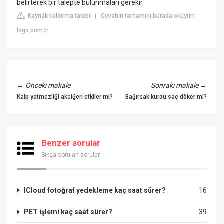
belirterek bir talepte bulunmaları gerekir.
Kaynak kaldırma talebi
Cevabın tamamını burada okuyun:
|
logo.com.tr
←
Önceki makale
Sonraki makale
→
Kalp yetmezliği akciğeri etkiler mi?
Bağırsak kurdu saç döker mi?
Benzer sorular
Sıkça sorulan sorular
ICloud fotoğraf yedekleme kaç saat sürer?
16
PET işlemi kaç saat sürer?
39