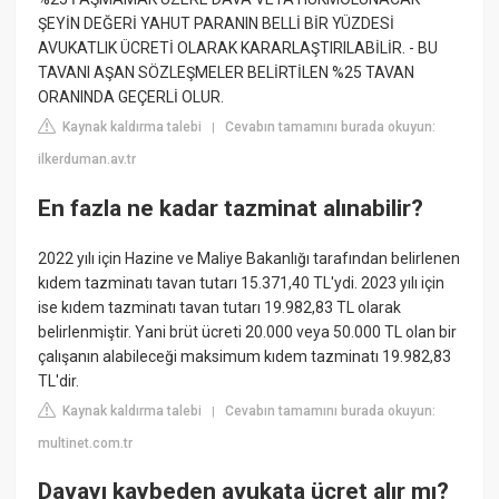
ŞEYİN DEĞERİ YAHUT PARANIN BELLİ BİR YÜZDESİ
AVUKATLIK ÜCRETİ OLARAK KARARLAŞTIRILABİLİR. - BU
TAVANI AŞAN SÖZLEŞMELER BELİRTİLEN %25 TAVAN
ORANINDA GEÇERLİ OLUR.
Kaynak kaldırma talebi
Cevabın tamamını burada okuyun:
|
ilkerduman.av.tr
En fazla ne kadar tazminat alınabilir?
2022 yılı için Hazine ve Maliye Bakanlığı tarafından belirlenen
kıdem tazminatı tavan tutarı 15.371,40 TL'ydi. 2023 yılı için
ise kıdem tazminatı tavan tutarı 19.982,83 TL olarak
belirlenmiştir. Yani brüt ücreti 20.000 veya 50.000 TL olan bir
çalışanın alabileceği maksimum kıdem tazminatı 19.982,83
TL'dir.
Kaynak kaldırma talebi
Cevabın tamamını burada okuyun:
|
multinet.com.tr
Davayı kaybeden avukata ücret alır mı?