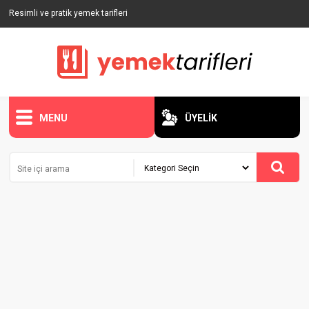
Resimli ve pratik yemek tarifleri
MENU
ÜYELİK