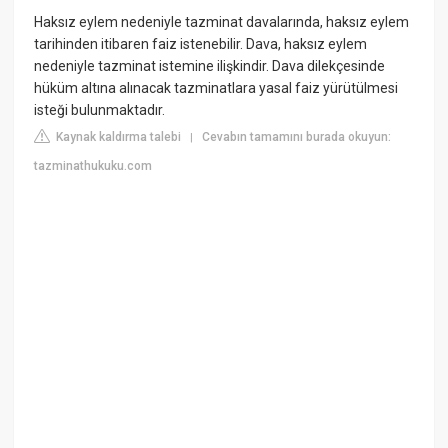
Haksız eylem nedeniyle tazminat davalarında, haksız eylem
tarihinden itibaren faiz istenebilir. Dava, haksız eylem
nedeniyle tazminat istemine ilişkindir. Dava dilekçesinde
hüküm altına alınacak tazminatlara yasal faiz yürütülmesi
isteği bulunmaktadır.
Kaynak kaldırma talebi
Cevabın tamamını burada okuyun:
|
tazminathukuku.com