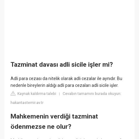
Tazminat davası adli sicile işler mi?
Adli para cezası da nitelik olarak adli cezalar ile aynıdır. Bu
nedenle bireylerin aldığı adli para cezaları adli sicile işler.
Kaynak kaldırma talebi
Cevabın tamamını burada okuyun:
|
hakantastemir.av.tr
Mahkemenin verdiği tazminat
ödenmezse ne olur?