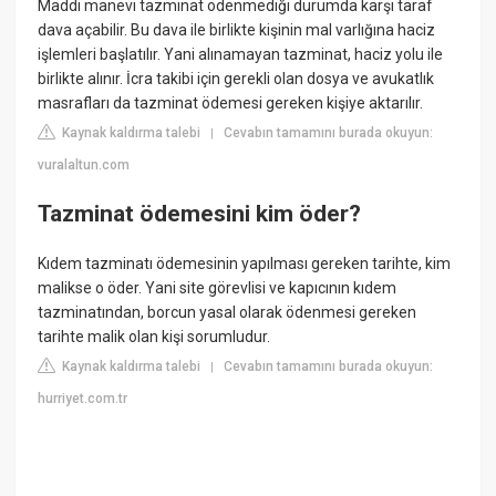
Maddi manevi tazminat ödenmediği durumda karşı taraf
dava açabilir. Bu dava ile birlikte kişinin mal varlığına haciz
işlemleri başlatılır. Yani alınamayan tazminat, haciz yolu ile
birlikte alınır. İcra takibi için gerekli olan dosya ve avukatlık
masrafları da tazminat ödemesi gereken kişiye aktarılır.
Kaynak kaldırma talebi
Cevabın tamamını burada okuyun:
|
vuralaltun.com
Tazminat ödemesini kim öder?
Kıdem tazminatı ödemesinin yapılması gereken tarihte, kim
malikse o öder. Yani site görevlisi ve kapıcının kıdem
tazminatından, borcun yasal olarak ödenmesi gereken
tarihte malik olan kişi sorumludur.
Kaynak kaldırma talebi
Cevabın tamamını burada okuyun:
|
hurriyet.com.tr