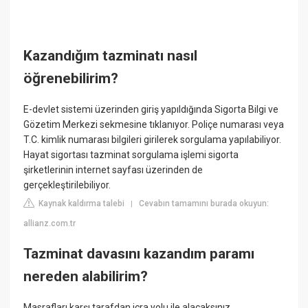
Kazandığım tazminatı nasıl
öğrenebilirim?
E-devlet sistemi üzerinden giriş yapıldığında Sigorta Bilgi ve
Gözetim Merkezi sekmesine tıklanıyor. Poliçe numarası veya
T.C. kimlik numarası bilgileri girilerek sorgulama yapılabiliyor.
Hayat sigortası tazminat sorgulama işlemi sigorta
şirketlerinin internet sayfası üzerinden de
gerçekleştirilebiliyor.
Kaynak kaldırma talebi
Cevabın tamamını burada okuyun:
|
allianz.com.tr
Tazminat davasını kazandım paramı
nereden alabilirim?
Masrafları karşı tarafdan icra yolu ile alacaksınız.