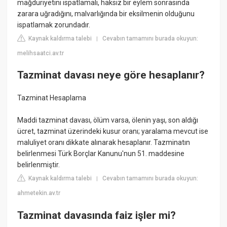
mağduriyetini ispatlamalı, haksız bir eylem sonrasında
zarara uğradığını, malvarlığında bir eksilmenin olduğunu
ispatlamak zorundadır.
Kaynak kaldırma talebi
Cevabın tamamını burada okuyun:
|
melihsaatci.av.tr
Tazminat davası neye göre hesaplanır?
Tazminat Hesaplama
Maddi tazminat davası, ölüm varsa, ölenin yaşı, son aldığı
ücret, tazminat üzerindeki kusur oranı; yaralama mevcut ise
maluliyet oranı dikkate alınarak hesaplanır. Tazminatın
belirlenmesi Türk Borçlar Kanunu'nun 51. maddesine
belirlenmiştir.
Kaynak kaldırma talebi
Cevabın tamamını burada okuyun:
|
ahmetekin.av.tr
Tazminat davasında faiz işler mi?