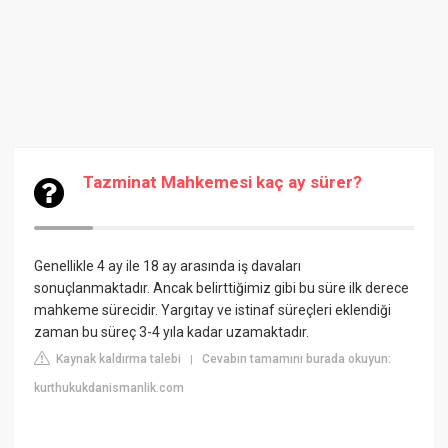
Tazminat Mahkemesi kaç ay sürer?
Genellikle 4 ay ile 18 ay arasında iş davaları
sonuçlanmaktadır. Ancak belirttiğimiz gibi bu süre ilk derece
mahkeme sürecidir. Yargıtay ve istinaf süreçleri eklendiği
zaman bu süreç 3-4 yıla kadar uzamaktadır.
Kaynak kaldırma talebi
Cevabın tamamını burada okuyun:
|
kurthukukdanismanlik.com