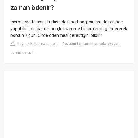
zaman ödenir?
İşçi bu icra takibini Türkiye'deki herhangi bir icra dairesinde
yapabilir. İcra dairesi borçlu işverene bir icra emri göndererek
borcun 7 gün içinde ödenmesi gerektiğini bildirir.
Kaynak kaldırma talebi
Cevabın tamamını burada okuyun:
|
demirbas.av.tr