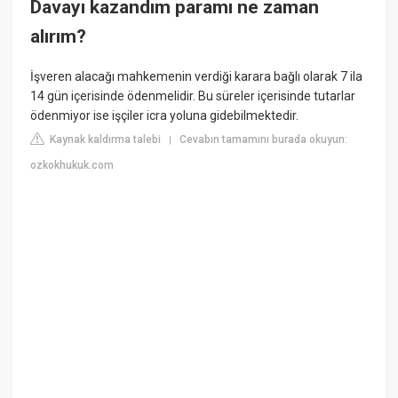
Davayı kazandım paramı ne zaman
alırım?
İşveren alacağı mahkemenin verdiği karara bağlı olarak 7 ila
14 gün içerisinde ödenmelidir. Bu süreler içerisinde tutarlar
ödenmiyor ise işçiler icra yoluna gidebilmektedir.
Kaynak kaldırma talebi
Cevabın tamamını burada okuyun:
|
ozkokhukuk.com