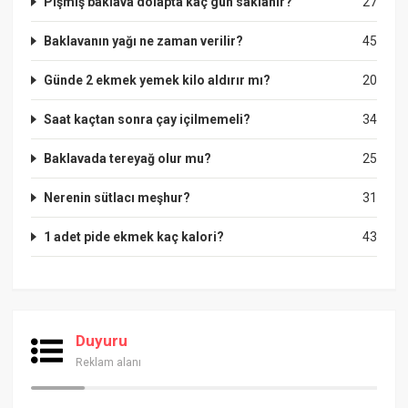
Pişmiş baklava dolapta kaç gün saklanır?
27
Baklavanın yağı ne zaman verilir?
45
Günde 2 ekmek yemek kilo aldırır mı?
20
Saat kaçtan sonra çay içilmemeli?
34
Baklavada tereyağ olur mu?
25
Nerenin sütlacı meşhur?
31
1 adet pide ekmek kaç kalori?
43
Duyuru
Reklam alanı