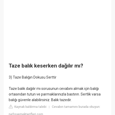
Taze balık keserken dağılır mı?
3) Taze Balığın Dokusu Serttir
Taze balık dağılır mı sorusunun cevabını almak için balığı
ortasından tutun ve parmaklarınızla bastırın. Sertlik varsa
balığı güvenle alabilirsiniz. Balık tazedir.
Kaynak kaldırma talebi
Cevabın tamamını burada okuyun:
|
nefisyemektarifleri.com