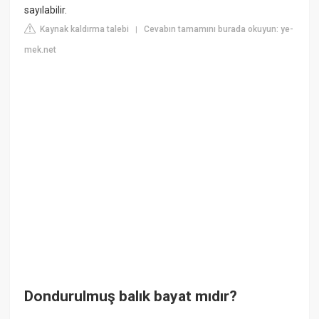
sayılabilir.
Kaynak kaldırma talebi
Cevabın tamamını burada okuyun: ye-
|
mek.net
Dondurulmuş balık bayat mıdır?