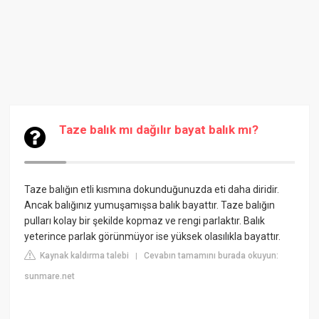
Taze balık mı dağılır bayat balık mı?
Taze balığın etli kısmına dokunduğunuzda eti daha diridir.
Ancak balığınız yumuşamışsa balık bayattır. Taze balığın
pulları kolay bir şekilde kopmaz ve rengi parlaktır. Balık
yeterince parlak görünmüyor ise yüksek olasılıkla bayattır.
Kaynak kaldırma talebi
Cevabın tamamını burada okuyun:
|
sunmare.net