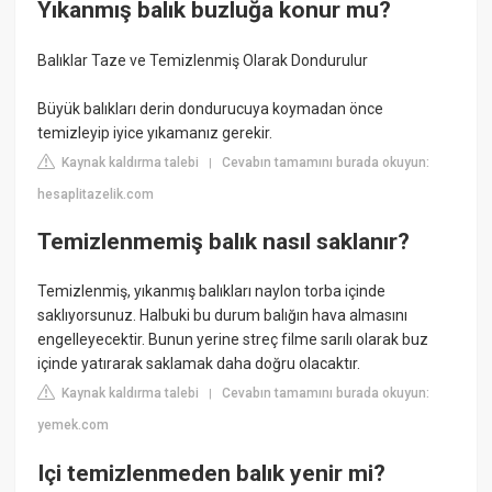
Yıkanmış balık buzluğa konur mu?
Balıklar Taze ve Temizlenmiş Olarak Dondurulur
Büyük balıkları derin dondurucuya koymadan önce
temizleyip iyice yıkamanız gerekir.
Kaynak kaldırma talebi
Cevabın tamamını burada okuyun:
|
hesaplitazelik.com
Temizlenmemiş balık nasıl saklanır?
Temizlenmiş, yıkanmış balıkları naylon torba içinde
saklıyorsunuz. Halbuki bu durum balığın hava almasını
engelleyecektir. Bunun yerine streç filme sarılı olarak buz
içinde yatırarak saklamak daha doğru olacaktır.
Kaynak kaldırma talebi
Cevabın tamamını burada okuyun:
|
yemek.com
Içi temizlenmeden balık yenir mi?