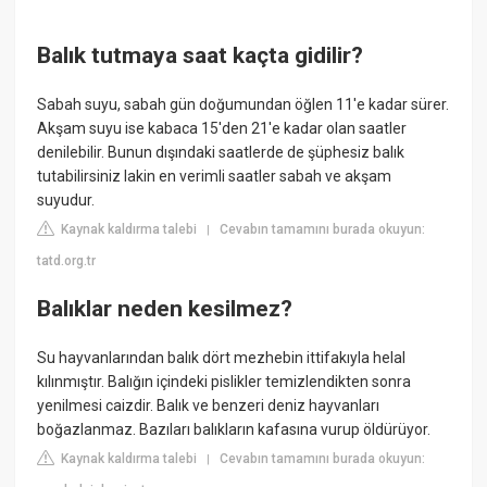
Balık tutmaya saat kaçta gidilir?
Sabah suyu, sabah gün doğumundan öğlen 11'e kadar sürer.
Akşam suyu ise kabaca 15'den 21'e kadar olan saatler
denilebilir. Bunun dışındaki saatlerde de şüphesiz balık
tutabilirsiniz lakin en verimli saatler sabah ve akşam
suyudur.
Kaynak kaldırma talebi
Cevabın tamamını burada okuyun:
|
tatd.org.tr
Balıklar neden kesilmez?
Su hayvanlarından balık dört mezhebin ittifakıyla helal
kılınmıştır. Balığın içindeki pislikler temizlendikten sonra
yenilmesi caizdir. Balık ve benzeri deniz hayvanları
boğazlanmaz. Bazıları balıkların kafasına vurup öldürüyor.
Kaynak kaldırma talebi
Cevabın tamamını burada okuyun:
|