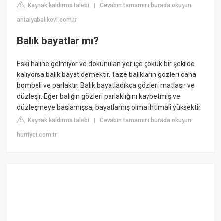
Kaynak kaldırma talebi
Cevabın tamamını burada okuyun:
|
antalyabalikevi.com.tr
Balık bayatlar mı?
Eski haline gelmiyor ve dokunulan yer içe çökük bir şekilde
kalıyorsa balık bayat demektir. Taze balıkların gözleri daha
bombeli ve parlaktır. Balık bayatladıkça gözleri matlaşır ve
düzleşir. Eğer balığın gözleri parlaklığını kaybetmiş ve
düzleşmeye başlamışsa, bayatlamış olma ihtimali yüksektir.
Kaynak kaldırma talebi
Cevabın tamamını burada okuyun:
|
hurriyet.com.tr