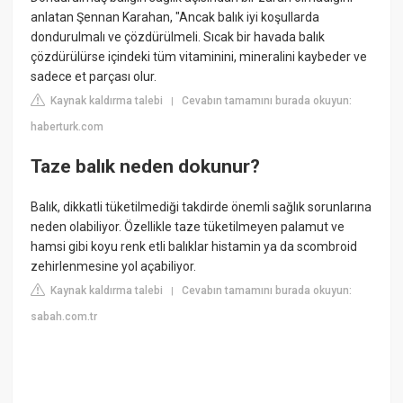
anlatan Şennan Karahan, "Ancak balık iyi koşullarda
dondurulmalı ve çözdürülmeli. Sıcak bir havada balık
çözdürülürse içindeki tüm vitaminini, mineralini kaybeder ve
sadece et parçası olur.
Kaynak kaldırma talebi
Cevabın tamamını burada okuyun:
|
haberturk.com
Taze balık neden dokunur?
Balık, dikkatli tüketilmediği takdirde önemli sağlık sorunlarına
neden olabiliyor. Özellikle taze tüketilmeyen palamut ve
hamsi gibi koyu renk etli balıklar histamin ya da scombroid
zehirlenmesine yol açabiliyor.
Kaynak kaldırma talebi
Cevabın tamamını burada okuyun:
|
sabah.com.tr