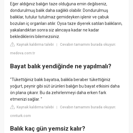
Eğer aldığınız balığın taze olduğuna emin değilseniz,
dondurulmuş balık daha sağlıklı olabilir. Dondurulmuş
balıklar, tutulur tutulmaz gemideyken işlenir ve çabuk
bozulan iç organları atılır. Oysa taze diyerek satılan balıkların,
yakalandıktan sonra siz alıncaya kadar ne kadar
beklediklerini bilemezsiniz.
Kaynak kaldırma talebi
Cevabın tamamını burada okuyun:
|
medova.com.tr
Bayat balık yendiğinde ne yapılmalı?
"Tükettiğiniz balık bayatsa, balıkla beraber tükettiğiniz
yoğurt, peynir gibi süt ürünleri balığın bu bayat etkisini daha
ön plana çıkarır. Bu da zehirlenmeyi daha erken fark
etmenizi sağlar. "
Kaynak kaldırma talebi
Cevabın tamamını burada okuyun:
|
cnnturk.com
Balık kaç gün yemsiz kalır?