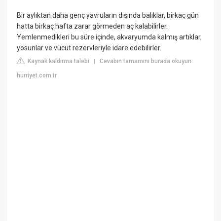
Bir aylıktan daha genç yavruların dışında balıklar, birkaç gün
hatta birkaç hafta zarar görmeden aç kalabilirler.
Yemlenmedikleri bu süre içinde, akvaryumda kalmış artıklar,
yosunlar ve vücut rezervleriyle idare edebilirler.
Kaynak kaldırma talebi
Cevabın tamamını burada okuyun:
|
hurriyet.com.tr