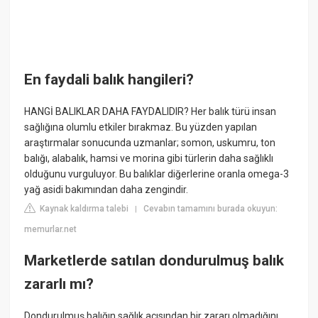
En faydali balık hangileri?
HANGİ BALIKLAR DAHA FAYDALIDIR? Her balık türü insan
sağlığına olumlu etkiler bırakmaz. Bu yüzden yapılan
araştırmalar sonucunda uzmanlar; somon, uskumru, ton
balığı, alabalık, hamsi ve morina gibi türlerin daha sağlıklı
olduğunu vurguluyor. Bu balıklar diğerlerine oranla omega-3
yağ asidi bakımından daha zengindir.
Kaynak kaldırma talebi
Cevabın tamamını burada okuyun:
|
memurlar.net
Marketlerde satılan dondurulmuş balık
zararlı mı?
Dondurulmuş balığın sağlık açısından bir zararı olmadığını