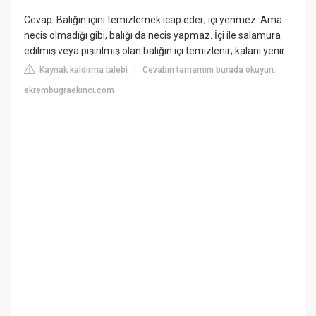
Cevap. Balığın içini temizlemek icap eder; içi yenmez. Ama
necis olmadığı gibi, balığı da necis yapmaz. İçi ile salamura
edilmiş veya pişirilmiş olan balığın içi temizlenir; kalanı yenir.
Kaynak kaldırma talebi
Cevabın tamamını burada okuyun:
|
ekrembugraekinci.com