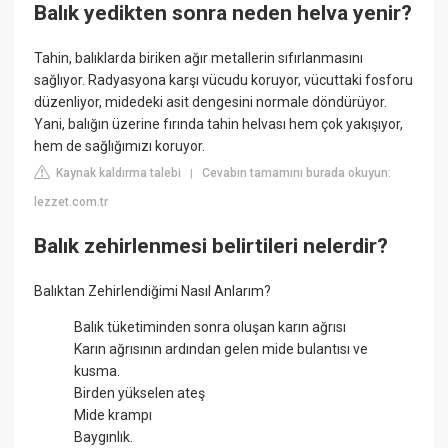
Balık yedikten sonra neden helva yenir?
Tahin, balıklarda biriken ağır metallerin sıfırlanmasını
sağlıyor. Radyasyona karşı vücudu koruyor, vücuttaki fosforu
düzenliyor, midedeki asit dengesini normale döndürüyor.
Yani, balığın üzerine fırında tahin helvası hem çok yakışıyor,
hem de sağlığımızı koruyor.
Kaynak kaldırma talebi
Cevabın tamamını burada okuyun:
|
lezzet.com.tr
Balık zehirlenmesi belirtileri nelerdir?
Balıktan Zehirlendiğimi Nasıl Anlarım?
Balık tüketiminden sonra oluşan karın ağrısı
Karın ağrısının ardından gelen mide bulantısı ve
kusma.
Birden yükselen ateş
Mide krampı
Baygınlık.