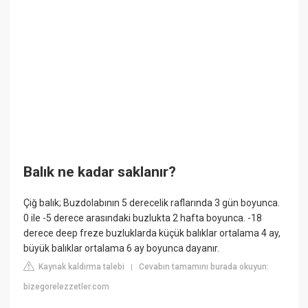
Balık ne kadar saklanır?
Çiğ balık; Buzdolabının 5 derecelik raflarında 3 gün boyunca.
0 ile -5 derece arasındaki buzlukta 2 hafta boyunca. -18
derece deep freze buzluklarda küçük balıklar ortalama 4 ay,
büyük balıklar ortalama 6 ay boyunca dayanır.
Kaynak kaldırma talebi
Cevabın tamamını burada okuyun:
|
bizegorelezzetler.com