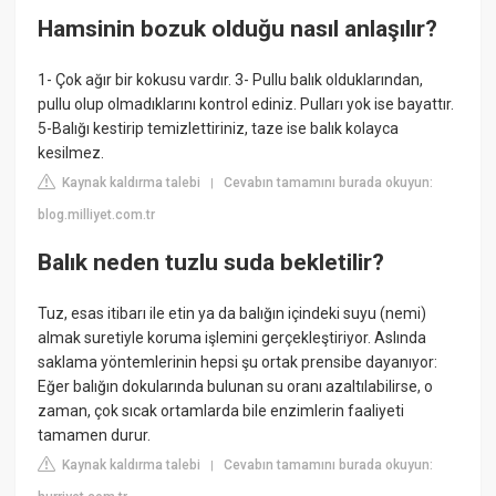
Hamsinin bozuk olduğu nasıl anlaşılır?
1- Çok ağır bir kokusu vardır. 3- Pullu balık olduklarından,
pullu olup olmadıklarını kontrol ediniz. Pulları yok ise bayattır.
5-Balığı kestirip temizlettiriniz, taze ise balık kolayca
kesilmez.
Kaynak kaldırma talebi
Cevabın tamamını burada okuyun:
|
blog.milliyet.com.tr
Balık neden tuzlu suda bekletilir?
Tuz, esas itibarı ile etin ya da balığın içindeki suyu (nemi)
almak suretiyle koruma işlemini gerçekleştiriyor. Aslında
saklama yöntemlerinin hepsi şu ortak prensibe dayanıyor:
Eğer balığın dokularında bulunan su oranı azaltılabilirse, o
zaman, çok sıcak ortamlarda bile enzimlerin faaliyeti
tamamen durur.
Kaynak kaldırma talebi
Cevabın tamamını burada okuyun:
|