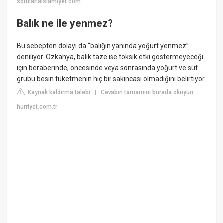
sorularlaislamiyet.com
Balık ne ile yenmez?
Bu sebepten dolayı da “balığın yanında yoğurt yenmez”
deniliyor. Özkahya, balık taze ise toksik etki göstermeyeceği
için beraberinde, öncesinde veya sonrasında yoğurt ve süt
grubu besin tüketmenin hiç bir sakıncası olmadığını belirtiyor.
Kaynak kaldırma talebi
Cevabın tamamını burada okuyun:
|
hurriyet.com.tr