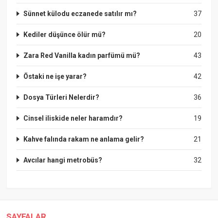
Sünnet külodu eczanede satılır mı?
37
Kediler düşünce ölür mü?
20
Zara Red Vanilla kadın parfümü mü?
43
Östaki ne işe yarar?
42
Dosya Türleri Nelerdir?
36
Cinsel iliskide neler haramdır?
19
Kahve falında rakam ne anlama gelir?
21
Avcılar hangi metrobüs?
32
SAYFALAR