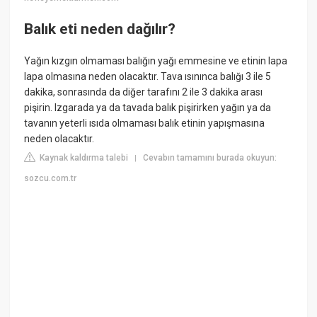
Balık eti neden dağılır?
Yağın kızgın olmaması balığın yağı emmesine ve etinin lapa
lapa olmasına neden olacaktır. Tava ısınınca balığı 3 ile 5
dakika, sonrasında da diğer tarafını 2 ile 3 dakika arası
pişirin. Izgarada ya da tavada balık pişirirken yağın ya da
tavanın yeterli ısıda olmaması balık etinin yapışmasına
neden olacaktır.
Kaynak kaldırma talebi
Cevabın tamamını burada okuyun:
|
sozcu.com.tr