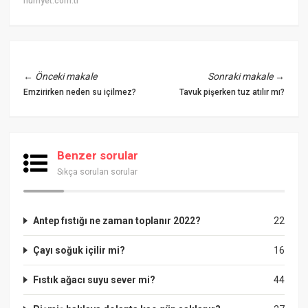
hurriyet.com.tr
←
Önceki makale
Sonraki makale
→
Emzirirken neden su içilmez?
Tavuk pişerken tuz atılır mı?
Benzer sorular
Sıkça sorulan sorular
Antep fıstığı ne zaman toplanır 2022?
22
Çayı soğuk içilir mi?
16
Fıstık ağacı suyu sever mi?
44