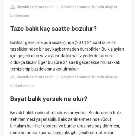
Kaynak kaldırma talebi
Cevabın tamamını burada okuyun:
|
balikye.com
Taze balık kaç saatte bozulur?
Balıklar genellikle oda sıcaklığında (20 C) 24 saat süre ile
tazeliklerinden bir şey kaybetmeden durabilirler. Bu kış ayları
için geçerli olup yaz aylarında klimasız yerlerde bu süre
oldukça kısalır. Eğer bu süre 24 saati geçecekse muhakkak
temizlenip buzdolabına konulmalıdır.
Kaynak kaldırma talebi
Cevabın tamamını burada okuyun:
|
milliyet.com.tr
Bayat balık yersek ne olur?
Bozuk balıkta çok rahat bakteri üreyebilir. Bu durumda balık
zehirlenmesi yaşanabilir. Balık zehirlenmesinde vücut
birtakım belirtiler gösterir ve bunlar arasında baş dönmesi,
mide bulantısı, kusma, baygınlık gibi çeşitli semptomlar