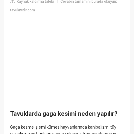
Kaynak kaldırma talebi
Cevabın tamamını burada okuyun:
|
tavukiyidir.com
Tavuklarda gaga kesimi neden yapılır?
Gaga kesme işlemi kümes hayvanlarında kanibalizm, tüy
çekiştirme ve bunların sonucu oluşan stres, yaralanma ve