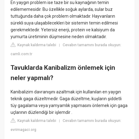
En yaygın problem ise taze bir su kaynağının temin
edilememesidir. Bu özellikle soğuk aylarda, sular buz
tuttuğunda daha çok problem olmaktadır. Hayvanların
sürekli suya ulaşabilecekleri bir sistemin temin edilmesi
gerekmektedir. Yetersiz enerji, protein ve kalsiyum da
yumurta üretiminin düşmesine neden olmaktadır.
Kaynak kaldırma talebi
Cevabın tamamını burada okuyun:
|
camli.com.tr
Tavuklarda Kanibalizm önlemek için
neler yapmalı?
Kanibalizim davranışını azaltmak için kullanılan en yaygın
teknik gaga düzeltmedir. Gaga düzeltme, kuşların şiddetli
tüy gagalama veya yamyamlık yapmasını önlemek için gaga
uçlarının düzlendiği bir işlemdir .
Kaynak kaldırma talebi
Cevabın tamamını burada okuyun:
|
evrimagaci.org