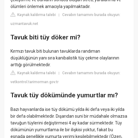
ölümleri önlemek amacıyla yapılmaktadır.
Kaynak kaldırma talebi
Cevabın tamamını burada okuyun:
|
uzmantavuk.net
Tavuk biti tüy döker mi?
Kırmızı tavuk biti bulunan tavuklarda randıman
düşüklüğünün yanı sıra kanibalistik tüy çekme olaylarının
arttığı görülmektedir.
Kaynak kaldırma talebi
Cevabın tamamını burada okuyun:
|
vetkontrol.tarimorman.gov.tr
Tavuk tüy dökümünde yumurtlar mı?
Bazı hayvanlarda ise tüy dökümü yılda iki defa veya iki yılda
bir defa olabilmektedir. Dışarıdan suni bir müdahale olmazsa
tavuğun tüylerini değiştirmesi 4 ay kadar sürmektedir. Tüy
dökümünün yumurtlama ile bir ilişkisi yoktur, fakat bu
esnada genellikle yumurta verimi kesilebilmektedir (Özen,