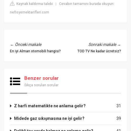
Kaynak kaldırma talebi
Cevabın tamamını burada okuyun:
|
nefisyemektarifleri.com
←
Önceki makale
Sonraki makale
→
En iyi Alman otomobili hangisi?
TOD TV Ne kadar ücretsiz?
Benzer sorular
Sıkça sorulan sorular
Z harfi matematikte ne anlama gelir?
31
Midede gaz sıkışmasına ne iyi gelir?
39
Delikli taş yerde kalmaz ne anlama gelir?
41