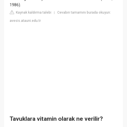
1986).
Kaynak kaldırma talebi
Cevabın tamamını burada okuyun:
|
avesis.atauni.edu.tr
Tavuklara vitamin olarak ne verilir?