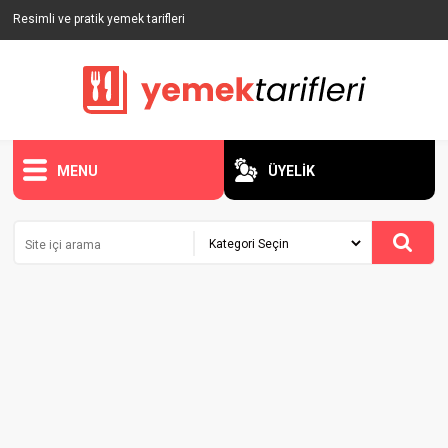
Resimli ve pratik yemek tarifleri
MENU
ÜYELİK