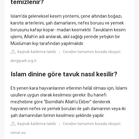
temizlenir?
İslam'da geleneksel kesim yöntemi, çene altından boğazı,
karotis arterlerini, şah damarlarını, nefes borusu ve yemek
borusunu kafayı kopar- madan kesmektir. Tavukların kesim
işlemi, Allah'ın adı anılarak, akıl sağlığı yerinde yetişkin bir
Müslüman kişi tarafından yapılmalıdır.
Kaynak kaldırma talebi
Cevabın tamamını burada okuyun:
|
dergipark.org.tr
Islam dinine göre tavuk nasıl kesilir?
Eti yenen kara hayvanlarının etlerinin helâl olması için, İslami
usullere uygun olarak kesilmesi gerekir. Bu hanefi
mezhebine göre “Bismillahi Allah'ü Ekber” denilerek
hayvanın nefes ve yemek boruları ile şah damarının veya iki
şah damarından birinin kesilmesi şeklinde yapılır.
Kaynak kaldırma talebi
Cevabın tamamını burada okuyun:
|
nimet.eu