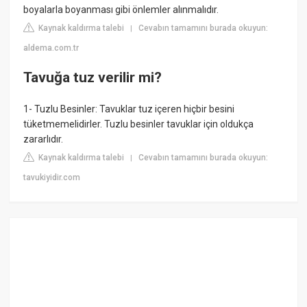
boyalarla boyanması gibi önlemler alınmalıdır.
Kaynak kaldırma talebi
Cevabın tamamını burada okuyun:
|
aldema.com.tr
Tavuğa tuz verilir mi?
1- Tuzlu Besinler: Tavuklar tuz içeren hiçbir besini
tüketmemelidirler. Tuzlu besinler tavuklar için oldukça
zararlıdır.
Kaynak kaldırma talebi
Cevabın tamamını burada okuyun:
|
tavukiyidir.com