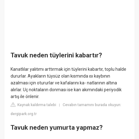
Tavuk neden tüylerini kabartır?
Kanatlılar yalıtımı arttırmak için tüylerini kabartır, toplu halde
dururlar. Ayakların tüysüz olan kısmında ısı kaybının
azalması için otururlar ve kafalarını ka- natlarının altına
alırlar. Uç noktaların donması ise kan akımındaki periyodik
artış ile önlenir.
Kaynak kaldırma talebi
Cevabın tamamını burada okuyun:
|
dergipark.org.tr
Tavuk neden yumurta yapmaz?