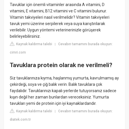
Tavuklar için önemli vitaminler arasında A vitamini, D
vitamini, E vitamini, B12 vitamini ve C vitamini bulunur.
Vitamin takviyeleri nasıl verilmelidir? Vitamin takviyeleri
tavuk yemi üzerine serpilerek veya suya karıştırılarak
verilebilir. Uygun yöntemi veterinerinizle görüşerek
belirleyebilirsiniz.
Kaynak kaldırma talebi
Cevabın tamamını burada okuyun:
|
cimri.com
Tavuklara protein olarak ne verilmeli?
Siz tavuklarınıza kıyma, haşlanmış yumurta, kavrulmamış ay
çekirdeği, soya ve çiğ balık verin. Balık tavuklara çok
faydalıdır. Tavuklarınızı kapalı yerlerde tutuyorsanız sadece
kışın değil her zaman bunlardan vereceksiniz. Yumurta
tavukları yemi de protein için iyi kaynaklardandır.
Kaynak kaldırma talebi
Cevabın tamamını burada okuyun:
|
diatek.com.tr