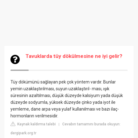
Tavuklarda tüy dökülmesine ne iyi gelir?
Tüy dökümünü sağlayan pek çok yöntem vardır. Bunlar
yemin uzaklaştırılması, suyun uzaklaştırıl- ması, ışık
süresinin azaltılması, düşük düzeyde kalsiyum yada düşük
düzeyde sodyumla, yüksek düzeyde çinko yada iyot ile
yemleme, dane arpa veya yulaf kullanılması ve bazı ilaç-
hormonların verilmesidir.
Kaynak kaldırma talebi
Cevabın tamamını burada okuyun:
|
dergipark.org.tr