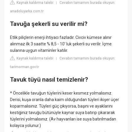
Kaynak kaldırma talebi
Cevabın tamamını burada okuyun:
|
anadoluyarka.com.tr
Tavuğa şekerli su verilir mi?
Etlik piliçlerin enerji ihtiyacı fazladır. Civciv kümese alınır
alınmaz ilk 3 saatte % 8,5 - 10' luk şekerli su verilir. İçme
sularına uygun vitaminler katılır.
Kaynak kaldırma talebi
Cevabın tamamını burada okuyun:
|
tarimorman.gov.tr
Tavuk tüyü nasıl temizlenir?
* Öncelikle tavuğun tüylerini keser kesmez yolmalısınız.
Derisi, kuşa oranla daha kaim olduğundan tüyleri ikişer üçer
koparmalısınız. Tüyleri güç çıkıyorsa, başını ve ayaklarını
kestiğiniz tavuğu bütünüyle kaynar suya batırıp çıkararak
tüylerini yolmalısınız. (Av hayvanları ise suya batırılmadan
kolayca yolunur.)