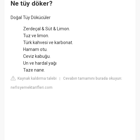
Ne tüy döker?
Doğal Tüy Dökücüler
Zerdeçal & Süt & Limon.
Tuz ve limon.
Türk kahvesi ve karbonat.
Hamam otu.
Ceviz kabuğu.
Un ve hardal yağı
Taze nane.
Kaynak kaldırma talebi
Cevabın tamamını burada okuyun:
|
nefisyemektarifleri.com