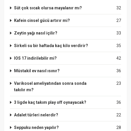
Süt çok sıcak olursa mayalanır mı?
32
Kafein cinsel gücü artırır mi?
27
Zeytin yağı nasıl içilir?
33
Sirkeli su bir haftada kaç kilo verdirir?
35
IOS 17 indirilebilir mi?
42
Müstakil ev nasıl ısınır?
36
Varikosel ameliyatından sonra sonda
23
takılır mı?
3 ligde kaç takım play off oynayacak?
36
Adalet türleri nelerdir?
22
Seppuku neden yapılır?
28