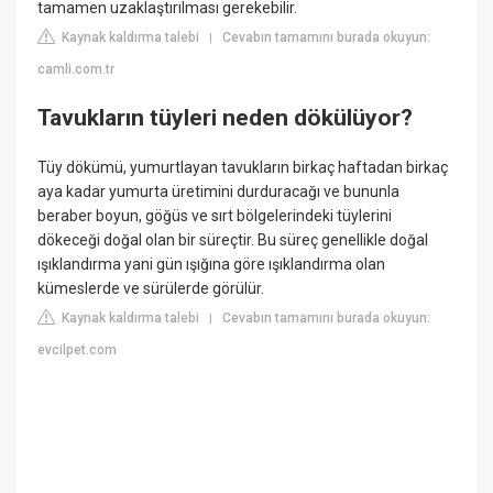
tamamen uzaklaştırılması gerekebilir.
Kaynak kaldırma talebi
Cevabın tamamını burada okuyun:
|
camli.com.tr
Tavukların tüyleri neden dökülüyor?
Tüy dökümü, yumurtlayan tavukların birkaç haftadan birkaç
aya kadar yumurta üretimini durduracağı ve bununla
beraber boyun, göğüs ve sırt bölgelerindeki tüylerini
dökeceği doğal olan bir süreçtir. Bu süreç genellikle doğal
ışıklandırma yani gün ışığına göre ışıklandırma olan
kümeslerde ve sürülerde görülür.
Kaynak kaldırma talebi
Cevabın tamamını burada okuyun:
|
evcilpet.com