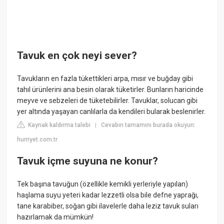
Tavuk en çok neyi sever?
Tavukların en fazla tükettikleri arpa, mısır ve buğday gibi
tahıl ürünlerini ana besin olarak tüketirler. Bunların haricinde
meyve ve sebzeleri de tüketebilirler. Tavuklar, solucan gibi
yer altında yaşayan canlılarla da kendileri bularak beslenirler.
Kaynak kaldırma talebi
Cevabın tamamını burada okuyun:
|
hurriyet.com.tr
Tavuk içme suyuna ne konur?
Tek başına tavuğun (özellikle kemikli yerleriyle yapılan)
haşlama suyu yeteri kadar lezzetli olsa bile defne yaprağı,
tane karabiber, soğan gibi ilavelerle daha leziz tavuk suları
hazırlamak da mümkün!