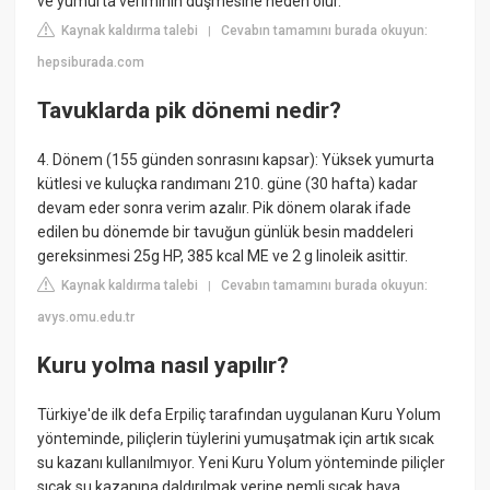
ve yumurta veriminin düşmesine neden olur.
Kaynak kaldırma talebi
Cevabın tamamını burada okuyun:
|
hepsiburada.com
Tavuklarda pik dönemi nedir?
4. Dönem (155 günden sonrasını kapsar): Yüksek yumurta
kütlesi ve kuluçka randımanı 210. güne (30 hafta) kadar
devam eder sonra verim azalır. Pik dönem olarak ifade
edilen bu dönemde bir tavuğun günlük besin maddeleri
gereksinmesi 25g HP, 385 kcal ME ve 2 g linoleik asittir.
Kaynak kaldırma talebi
Cevabın tamamını burada okuyun:
|
avys.omu.edu.tr
Kuru yolma nasıl yapılır?
Türkiye'de ilk defa Erpiliç tarafından uygulanan Kuru Yolum
yönteminde, piliçlerin tüylerini yumuşatmak için artık sıcak
su kazanı kullanılmıyor. Yeni Kuru Yolum yönteminde piliçler
sıcak su kazanına daldırılmak yerine nemli sıcak hava