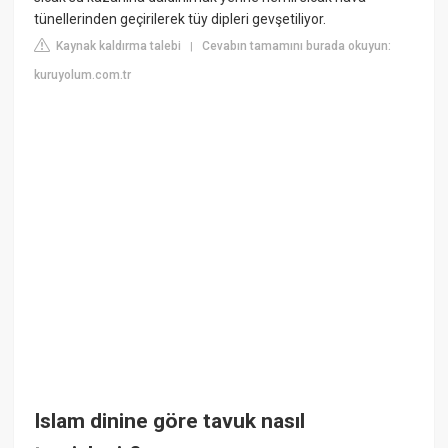
tünellerinden geçirilerek tüy dipleri gevşetiliyor.
Kaynak kaldırma talebi
Cevabın tamamını burada okuyun:
|
kuruyolum.com.tr
Islam dinine göre tavuk nasıl