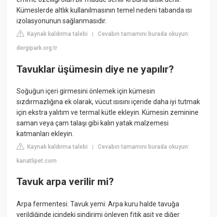
Kümeslerde altlık kullanılmasının temel nedeni tabanda ısı
izolasyonunun sağlanmasıdır.
Kaynak kaldırma talebi
Cevabın tamamını burada okuyun:
|
dergipark.org.tr
Tavuklar üşümesin diye ne yapılır?
Soğuğun içeri girmesini önlemek için kümesin
sızdırmazlığına ek olarak, vücut ısısını içeride daha iyi tutmak
için ekstra yalıtım ve termal kütle ekleyin. Kümesin zeminine
saman veya çam talaşı gibi kalın yatak malzemesi
katmanları ekleyin.
Kaynak kaldırma talebi
Cevabın tamamını burada okuyun:
|
kanatlipet.com
Tavuk arpa verilir mi?
Arpa fermentesi: Tavuk yemi: Arpa kuru halde tavuğa
verildiğinde içindeki sindirimi önleyen fitik asit ve diğer