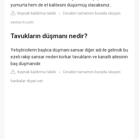
yumurta hem de et kalitesini düşürmüş olacaksınız..
Kaynak kaldırma talebi
Cevabın tamamını burada okuyun:
|
vermx-tr.com
Tavukların düşmanı nedir?
Yetiştiricilerin başlıca düşmanı sansar diğer adı ile gelincik bu
ezeli rakip sansar neden korkar tavukların ve kanatlı ailesinin
baş düşmanıdır.
Kaynak kaldırma talebi
Cevabın tamamını burada okuyun:
|
harikalar-diyari.net