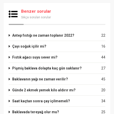
Benzer sorular
Sıkça sorulan sorular
Antep fıstığı ne zaman toplanır 2022?
22
Çayı soğuk içilir mi?
16
Fıstık ağacı suyu sever mi?
44
Pişmiş baklava dolapta kaç gün saklanır?
27
Baklavanın yağı ne zaman verilir?
45
Günde 2 ekmek yemek kilo aldırır mı?
20
Saat kaçtan sonra çay içilmemeli?
34
Baklavada tereyağ olur mu?
25