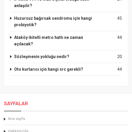
anlaşılır?
Huzursuz bağırsak sendromu için hangi
45
probiyotik?
Ataköy ikitelli metro hattı ne zaman
44
açılacak?
Sözleşmenin yokluğu nedir?
20
Oto kurtarıcı için hangi src gerekli?
44
SAYFALAR
Ana sayfa
Hakkimizda