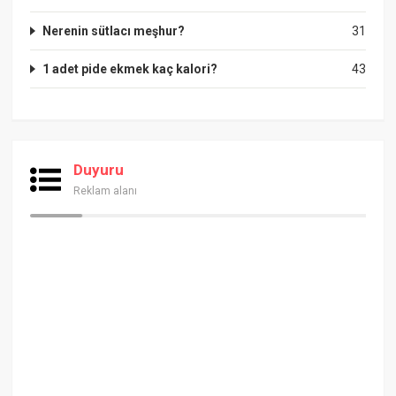
Nerenin sütlacı meşhur?
31
1 adet pide ekmek kaç kalori?
43
Duyuru
Reklam alanı