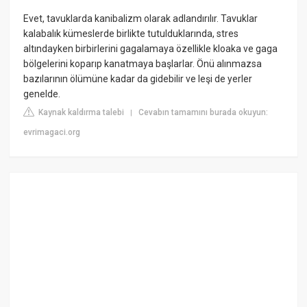
Evet, tavuklarda kanibalizm olarak adlandırılır. Tavuklar
kalabalık kümeslerde birlikte tutulduklarında, stres
altındayken birbirlerini gagalamaya özellikle kloaka ve gaga
bölgelerini koparıp kanatmaya başlarlar. Önü alınmazsa
bazılarının ölümüne kadar da gidebilir ve leşi de yerler
genelde.
Kaynak kaldırma talebi
Cevabın tamamını burada okuyun:
|
evrimagaci.org