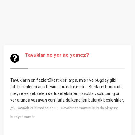
Tavuklar ne yer ne yemez?
Tavukların en fazla tükettikleri arpa, mısır ve buğday gibi
tahıl ürünlerini ana besin olarak tüketirler. Bunların haricinde
meyve ve sebzeleri de tüketebilirler. Tavuklar, solucan gibi
yer altında yaşayan canlılarla da kendileri bularak beslenirler.
Kaynak kaldırma talebi
Cevabın tamamını burada okuyun:
|
hurriyet.com.tr