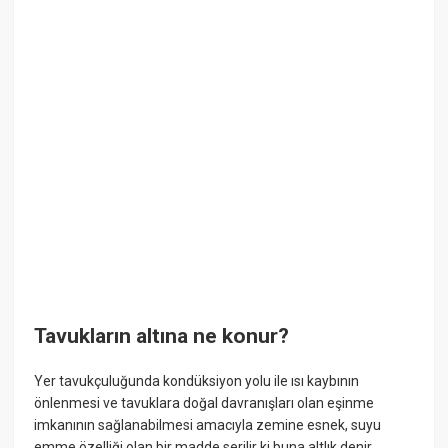
Tavukların altına ne konur?
Yer tavukçuluğunda kondüksiyon yolu ile ısı kaybının
önlenmesi ve tavuklara doğal davranışları olan eşinme
imkanının sağlanabilmesi amacıyla zemine esnek, suyu
emme özelliği olan bir madde serilir ki buna altlık denir.