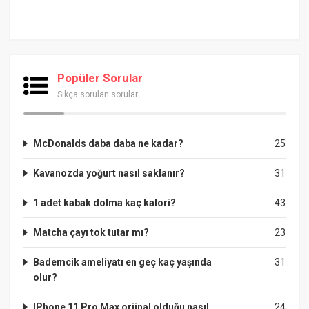
Popüler Sorular
Sıkça sorulan sorular
McDonalds daba daba ne kadar?
25
Kavanozda yoğurt nasıl saklanır?
31
1 adet kabak dolma kaç kalori?
43
Matcha çayı tok tutar mı?
23
Bademcik ameliyatı en geç kaç yaşında
31
olur?
IPhone 11 Pro Max orjinal olduğu nasıl
24