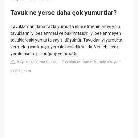
Tavuk ne yerse daha çok yumurtlar?
Tavuklardan daha fazla yumurta elde etmenin en iyi yolu
tavukların iyi beslenmesi ve bakılmasıdır. İyi beslenmeyen
tavuklardaki yumurta sayısı düşüktür. Tavuklar iyi yumurta
vermeleri için karışık yem ile besletilmelidir. Verilebilecek
yemler ise mısır, buğday ve arpadır.
Kaynak kaldırma talebi
Cevabın tamamını burada okuyun:
|
petfiks.com