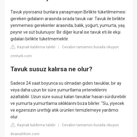
Tavuk yiyorsanız bunlara yanaşmayın Birlikte tüketilmemesi
gereken gıdaların arasında sırada tavuk var. Tavuk ile birlikte
yenmemesi gerekenler arasında; balık, yoğurt, yumurta, yaş
peynir ve süt bulunuyor. Bir diğer kural ise tavuk eti ile ekşi
gıdaları birlikte tüketmemektir.
Kaynak kaldırma talebi
Cevabın tamamını burada okuyun:
|
cnnturk.com
Tavuk susuz kalırsa ne olur?
Sadece 24 saat boyunca su olmadan giden tavuklar, bir ay
veya daha uzun bir süre yumurtlama yeteneklerini
azaltabilir. Uzun süre susuz kalan tavuklar hasarı sürdürebilir
ve yumurta yumurtlama sıklıklarını boza bilirler. “Su, yiyecek
ve egzersizin ürettiği atık ürünleri temizlemeye yardımcı
olur.
Kaynak kaldırma talebi
Cevabın tamamını burada okuyun:
|
doanutrition.com