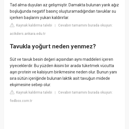
Tad alma duyuları az gelişmiştir. Damakta bulunan yarık ağız
boşluğunda negatif basınç oluşturamadığından tavuklar su
içerken başlarını yukarı kaldırırlar.
Kaynak kaldırma talebi
Cevabın tamamını burada okuyun:
|
acikders.ankara.edu.tr
Tavukla yoğurt neden yenmez?
Süt ve tavuk besin değeri açısından aynı maddeleri içeren
yiyeceklerdir. Bu yüzden ikisini bir arada tüketmek vücutta
aşırı protein ve kalsiyum birikmesine neden olur. Bunun yanı
sıra sütün içeriğinde bulunan laktik asit tavuğun midede
ekşimesine sebep olur.
Kaynak kaldırma talebi
Cevabın tamamını burada okuyun:
|
fedbox.com.tr