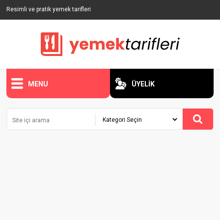
Resimli ve pratik yemek tarifleri
MENU
ÜYELİK