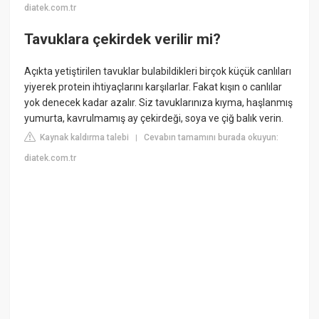
diatek.com.tr
Tavuklara çekirdek verilir mi?
Açıkta yetiştirilen tavuklar bulabildikleri birçok küçük canlıları
yiyerek protein ihtiyaçlarını karşılarlar. Fakat kışın o canlılar
yok denecek kadar azalır. Siz tavuklarınıza kıyma, haşlanmış
yumurta, kavrulmamış ay çekirdeği, soya ve çiğ balık verin.
Kaynak kaldırma talebi
Cevabın tamamını burada okuyun:
|
diatek.com.tr