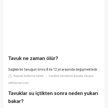
Tavuk ne zaman ölür?
Sağlıklı bir tavuğun ömrü 8 ila 12 yıl arasında değişmektedir.
Kaynak kaldırma talebi
Cevabın tamamını burada okuyun:
|
wikifarmer.com
Tavuklar su içtikten sonra neden yukarı
bakar?