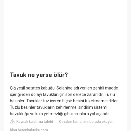
Tavuk ne yerse ölür?
Çiğ yeşil patates kabuğu: Solanine adı verilen zehirli madde
içeriğinden dolayı tavuklar için son derece zararlıdır. Tuzlu
besinler: Tavuklar tuz içeren hiçbir besini tüketmemelidirler.
Tuzlu besinler tavukların zehirlenme, sindirim sistemi
bozukluğu ve kalp yetmezliği gibi sorunlara yol açabilir.
Kaynak kaldırma talebi
Cevabın tamamını burada okuyun:
|
blog.berenkulucka.com