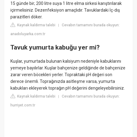
15 günde bir; 200 litre suya 1 litre elma sirkesi karıştırılarak
içirmelisiniz. Dezenfeksiyon amaçlıdır. Tavuklardaki İç-dış
parazitleri döker.
Kaynak kaldırma talebi
Cevabın tamamını burada okuyun:
|
anadoluyarka.com.tr
Tavuk yumurta kabuğu yer mi?
Kuşlar, yumurtada bulunan kalsiyum nedeniyle kabuklarını
yemeye bayılırlar. Kuşlar bahçenize geldiğinde de bahçenize
zarar veren böcekleri yerler. Topraktaki pH değeri son
derece önemli. Toprağınızda asitleşme varsa, yumurta
kabukları ekleyerek toprağın pH değerini dengeleyebilirsiniz.
Kaynak kaldırma talebi
Cevabın tamamını burada okuyun:
|
hurriyet.com.tr