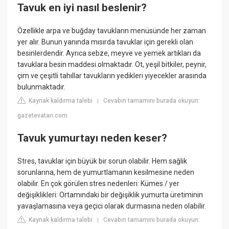
Tavuk en iyi nasıl beslenir?
Özellikle arpa ve buğday tavukların menüsünde her zaman
yer alır. Bunun yanında mısırda tavuklar için gerekli olan
besinlerdendir. Ayrıca sebze, meyve ve yemek artıkları da
tavuklara besin maddesi olmaktadır. Ot, yeşil bitkiler, peynir,
çim ve çeşitli tahıllar tavukların yedikleri yiyecekler arasında
bulunmaktadır.
Kaynak kaldırma talebi
Cevabın tamamını burada okuyun:
|
gazetevatan.com
Tavuk yumurtayı neden keser?
Stres, tavuklar için büyük bir sorun olabilir. Hem sağlık
sorunlarına, hem de yumurtlamanın kesilmesine neden
olabilir. En çok görülen stres nedenleri: Kümes / yer
değişiklikleri: Ortamındaki bir değişiklik yumurta üretiminin
yavaşlamasına veya geçici olarak durmasına neden olabilir.
Kaynak kaldırma talebi
Cevabın tamamını burada okuyun:
|