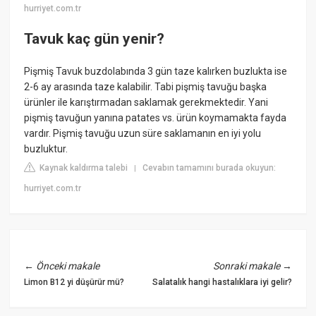
hurriyet.com.tr
Tavuk kaç gün yenir?
Pişmiş Tavuk buzdolabında 3 gün taze kalırken buzlukta ise
2-6 ay arasında taze kalabilir. Tabi pişmiş tavuğu başka
ürünler ile karıştırmadan saklamak gerekmektedir. Yani
pişmiş tavuğun yanına patates vs. ürün koymamakta fayda
vardır. Pişmiş tavuğu uzun süre saklamanın en iyi yolu
buzluktur.
Kaynak kaldırma talebi
Cevabın tamamını burada okuyun:
|
hurriyet.com.tr
←
Önceki makale
Sonraki makale
→
Limon B12 yi düşürür mü?
Salatalık hangi hastalıklara iyi gelir?