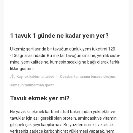
1 tavuk 1 günde ne kadar yem yer?
Ülkemiz şartlarında bir tavuğun günlük yem tüketimi 120
-130 gr arasındadır. Bu miktar tavuğun cinsine, yemlik siste-
mine, yem kalitesine, kümesin sıcaklığına bağlı olarak farklı-
lıklar gösterir.
Kaynak kaldırma talebi
Cevabın tamamını burada okuyun:
|
samsun.tarimorman.gov.tr
Tavuk ekmek yer mi?
Ne yazık ki, ekmek karbonhidrat bakımından yüksektir ve
tavuklar için asıl gerekli olan protein, aminoasit ve vitamin
gibi pek çok şeyi karşılamaz. Bu yüzden sürekli ve sık sık
verirseniz sadece karbonhidrat yüklemesi yaparak, hem