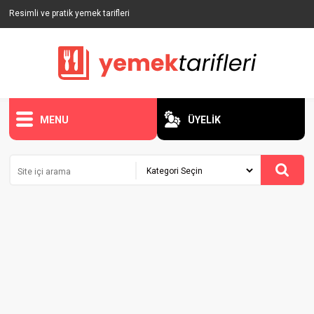
Resimli ve pratik yemek tarifleri
MENU
ÜYELİK