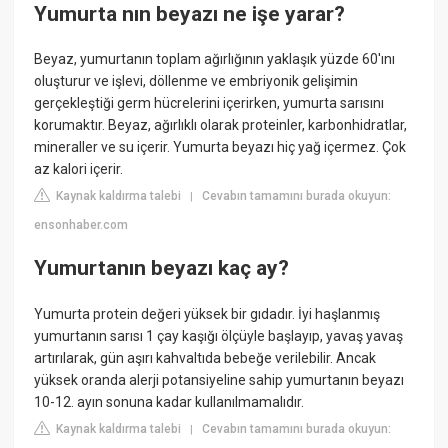
Yumurta nın beyazı ne işe yarar?
Beyaz, yumurtanın toplam ağırlığının yaklaşık yüzde 60'ını
oluşturur ve işlevi, döllenme ve embriyonik gelişimin
gerçekleştiği germ hücrelerini içerirken, yumurta sarısını
korumaktır. Beyaz, ağırlıklı olarak proteinler, karbonhidratlar,
mineraller ve su içerir. Yumurta beyazı hiç yağ içermez. Çok
az kalori içerir.
Kaynak kaldırma talebi
Cevabın tamamını burada okuyun:
|
ensonhaber.com
Yumurtanın beyazı kaç ay?
Yumurta protein değeri yüksek bir gıdadır. İyi haşlanmış
yumurtanın sarısı 1 çay kaşığı ölçüyle başlayıp, yavaş yavaş
artırılarak, gün aşırı kahvaltıda bebeğe verilebilir. Ancak
yüksek oranda alerji potansiyeline sahip yumurtanın beyazı
10-12. ayın sonuna kadar kullanılmamalıdır.
Kaynak kaldırma talebi
Cevabın tamamını burada okuyun:
|