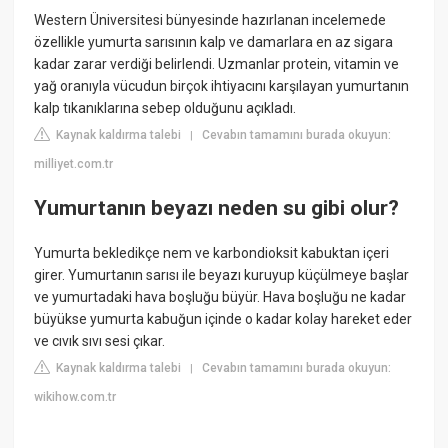
Western Üniversitesi bünyesinde hazırlanan incelemede
özellikle yumurta sarısının kalp ve damarlara en az sigara
kadar zarar verdiği belirlendi. Uzmanlar protein, vitamin ve
yağ oranıyla vücudun birçok ihtiyacını karşılayan yumurtanın
kalp tıkanıklarına sebep olduğunu açıkladı.
Kaynak kaldırma talebi
Cevabın tamamını burada okuyun:
|
milliyet.com.tr
Yumurtanın beyazı neden su gibi olur?
Yumurta bekledikçe nem ve karbondioksit kabuktan içeri
girer. Yumurtanın sarısı ile beyazı kuruyup küçülmeye başlar
ve yumurtadaki hava boşluğu büyür. Hava boşluğu ne kadar
büyükse yumurta kabuğun içinde o kadar kolay hareket eder
ve cıvık sıvı sesi çıkar.
Kaynak kaldırma talebi
Cevabın tamamını burada okuyun:
|
wikihow.com.tr