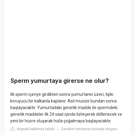
Sperm yumurtaya girerse ne olur?
İlk sperm içeriye girdikten sonra yumurtanın üzeri, tıpkı
koruyucu bir kalkanla kaplanır. Asıl mucize bundan sonra
başlayacaktır. Yumurtadaki genetik madde ile spermdeki
genetik maddeler ilk 24 saat içinde birleşerek döllenecek ve
yeni bir hücre oluşarak hızla çoğalmaya başlayacaktır.
Kaynak kaldırma talebi
Cevabın tamamını burada okuyun:
|