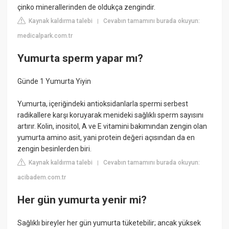
çinko minerallerinden de oldukça zengindir.
Kaynak kaldırma talebi
Cevabın tamamını burada okuyun:
|
medicalpark.com.tr
Yumurta sperm yapar mı?
Günde 1 Yumurta Yiyin
Yumurta, içeriğindeki antioksidanlarla spermi serbest
radikallere karşı koruyarak menideki sağlıklı sperm sayısını
artırır. Kolin, inositol, A ve E vitamini bakımından zengin olan
yumurta amino asit, yani protein değeri açısından da en
zengin besinlerden biri.
Kaynak kaldırma talebi
Cevabın tamamını burada okuyun:
|
acibadem.com.tr
Her gün yumurta yenir mi?
Sağlıklı bireyler her gün yumurta tüketebilir; ancak yüksek