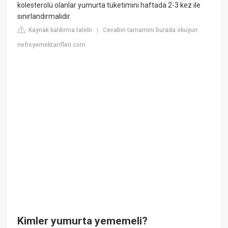
kolesterolü olanlar yumurta tüketimini haftada 2-3 kez ile
sınırlandırmalıdır.
Kaynak kaldırma talebi
Cevabın tamamını burada okuyun:
|
nefisyemektarifleri.com
Kimler yumurta yememeli?