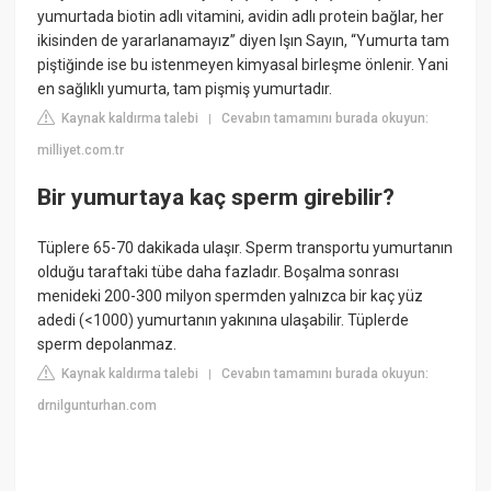
yumurtada biotin adlı vitamini, avidin adlı protein bağlar, her
ikisinden de yararlanamayız” diyen Işın Sayın, “Yumurta tam
piştiğinde ise bu istenmeyen kimyasal birleşme önlenir. Yani
en sağlıklı yumurta, tam pişmiş yumurtadır.
Kaynak kaldırma talebi
Cevabın tamamını burada okuyun:
|
milliyet.com.tr
Bir yumurtaya kaç sperm girebilir?
Tüplere 65-70 dakikada ulaşır. Sperm transportu yumurtanın
olduğu taraftaki tübe daha fazladır. Boşalma sonrası
menideki 200-300 milyon spermden yalnızca bir kaç yüz
adedi (<1000) yumurtanın yakınına ulaşabilir. Tüplerde
sperm depolanmaz.
Kaynak kaldırma talebi
Cevabın tamamını burada okuyun:
|
drnilgunturhan.com