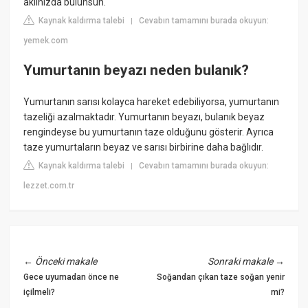
aklınızda bulunsun.
Kaynak kaldırma talebi
Cevabın tamamını burada okuyun:
|
yemek.com
Yumurtanın beyazı neden bulanık?
Yumurtanın sarısı kolayca hareket edebiliyorsa, yumurtanın
tazeliği azalmaktadır. Yumurtanın beyazı, bulanık beyaz
rengindeyse bu yumurtanın taze olduğunu gösterir. Ayrıca
taze yumurtaların beyaz ve sarısı birbirine daha bağlıdır.
Kaynak kaldırma talebi
Cevabın tamamını burada okuyun:
|
lezzet.com.tr
←
Önceki makale
Sonraki makale
→
Gece uyumadan önce ne
Soğandan çıkan taze soğan yenir
içilmeli?
mi?