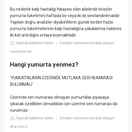
Bu nedenle kalp hastalığı hikayesi olan ailelerde bireyler
yumurta tüketimini haftada bir veya iki ile sınırlandırılmalıdır.
Yapılan doğru analizler diyabetlilerin günde birden fazla
yumurta tüketmelerinin kalp hastalığına yakalanma risklerini
iki kat artırdığını ortaya koymaktadır.
Kaynak kaldırma talebi
Cevabın tamamını burada okuyun:
|
memurlar.net
Hangi yumurta yenmez?
'YUMURTALARIN ÜZERİNDE MUTLAKA SERİ NUMARASI
BULUNMALI'
Üzerinde seri numarası olmayan yumurtalar piyasaya
çıkacak özellikleri olmadıkları için üzerine seri numarası da
vurulmaz.
Kaynak kaldırma talebi
Cevabın tamamını burada okuyun:
|
dha.com.tr