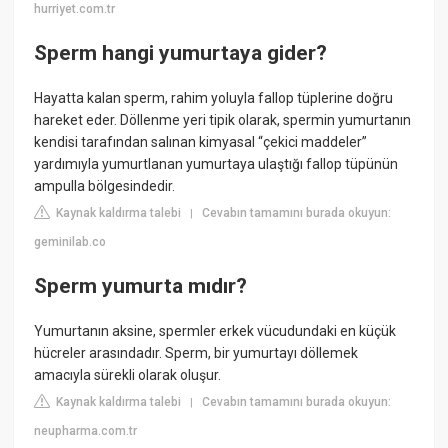
hurriyet.com.tr
Sperm hangi yumurtaya gider?
Hayatta kalan sperm, rahim yoluyla fallop tüplerine doğru
hareket eder. Döllenme yeri tipik olarak, spermin yumurtanın
kendisi tarafından salınan kimyasal “çekici maddeler”
yardımıyla yumurtlanan yumurtaya ulaştığı fallop tüpünün
ampulla bölgesindedir.
Kaynak kaldırma talebi
Cevabın tamamını burada okuyun:
|
geminilab.co
Sperm yumurta mıdır?
Yumurtanın aksine, spermler erkek vücudundaki en küçük
hücreler arasındadır. Sperm, bir yumurtayı döllemek
amacıyla sürekli olarak oluşur.
Kaynak kaldırma talebi
Cevabın tamamını burada okuyun:
|
neupharma.com.tr