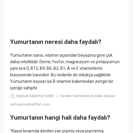
Yumurtanın neresi daha faydalı?
Yumurtanın sarısı, vitamin açısından beyazına göre çok
daha niteliklidir. Demir, fosfor, magnezyum ve potasyumun
yanı sıra D, B12, B9, B6, B2, B1, A ve E vitaminlerini
bünyesinde barındırır. Bu nedenle de oldukça sağlıklıdır.
Yumurtanın beyazı ise B vitamini bakımından zengin bir
içeriğe sahiptir.
Kaynak kaldırma talebi
Cevabın tamamını burada okuyun:
|
nefisyemektarifleri.com
Yumurtanın hangi hali daha faydalı?
“Kayısı kıvamda denilen yarı pişmiş veya pişmemiş