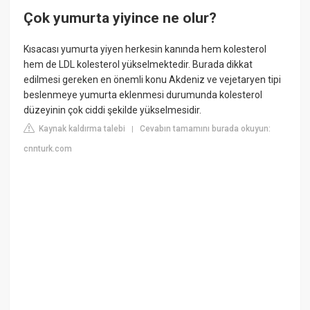
Çok yumurta yiyince ne olur?
Kısacası yumurta yiyen herkesin kanında hem kolesterol
hem de LDL kolesterol yükselmektedir. Burada dikkat
edilmesi gereken en önemli konu Akdeniz ve vejetaryen tipi
beslenmeye yumurta eklenmesi durumunda kolesterol
düzeyinin çok ciddi şekilde yükselmesidir.
Kaynak kaldırma talebi
Cevabın tamamını burada okuyun:
|
cnnturk.com