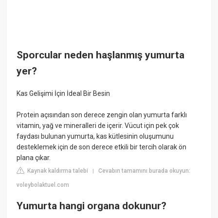
Sporcular neden haşlanmış yumurta
yer?
Kas Gelişimi İçin İdeal Bir Besin
Protein açısından son derece zengin olan yumurta farklı
vitamin, yağ ve mineralleri de içerir. Vücut için pek çok
faydası bulunan yumurta, kas kütlesinin oluşumunu
desteklemek için de son derece etkili bir tercih olarak ön
plana çıkar.
Kaynak kaldırma talebi
Cevabın tamamını burada okuyun:
|
voleybolaktuel.com
Yumurta hangi organa dokunur?