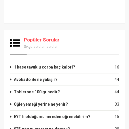
Popüler Sorular
Sıkça sorulan sorular
1 kase tavuklu çorba kaç kalori?
16
Avokado ile ne yakışır?
44
Toblerone 100 gr nedir?
44
Öğle yemeği yerine ne yenir?
33
EYT li olduğumu nereden öğrenebilirim?
15
075 göz numarası ne demek?
29