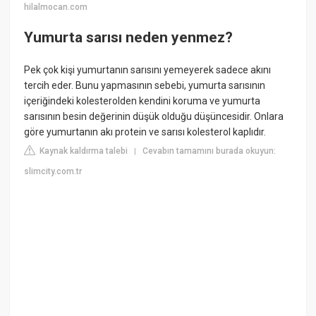
hilalmocan.com
Yumurta sarısı neden yenmez?
Pek çok kişi yumurtanın sarısını yemeyerek sadece akını
tercih eder. Bunu yapmasının sebebi, yumurta sarısının
içeriğindeki kolesterolden kendini koruma ve yumurta
sarısının besin değerinin düşük olduğu düşüncesidir. Onlara
göre yumurtanın akı protein ve sarısı kolesterol kaplıdır.
Kaynak kaldırma talebi
Cevabın tamamını burada okuyun:
|
slimcity.com.tr