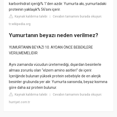
karbonhidrat içeriği% 1'den azdır. Yumurta akı, yumurtadaki
proteinin yaklaşık% 56'sını içerir.
Kaynak kaldırma talebi
Cevabın tamamını burada okuyun:
|
tr.wikipedia.org
Yumurtanın beyazı neden verilmez?
YUMURTANIN BEYAZI 10. AYDAN ÖNCE BEBEKLERE
VERİLMEMELİDİR
Aynı zamanda vücudun üretemediği, dışardan besinlerle
alması zorunlu olan “elzem amino asitleri” de içerir.
İçeriğinde bulunan yüksek protein sebebiyle de en alerjik
besinler grubunda yer alır. Yumurta sarısında, beyaz kısmına
göre daha az protein bulunur.
Kaynak kaldırma talebi
Cevabın tamamını burada okuyun:
|
hurriyet.com.tr