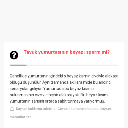
Tavuk yumurtasının beyazı sperm mi?
Genellikle yumurtanın içindeki o beyaz kısmın civcivle alakası
olduğu düşünülür. Aynı zamanda akıllara mide bulandırıcı
senaryolar geliyor. Yumurtada bu beyaz kısmın
bulunmasının civcivle hiçbir alakası yok. Bu beyaz kısım,
yumurtanın sarısını ortada sabit tutmaya yarıyormuş.
Kaynak kaldırma talebi
Cevabın tamamını burada okuyun:
|
memurlar.net