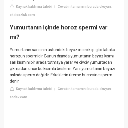
Kaynak kaldırma talebi
Cevabın tamamını burada okuyun:
|
eksisozluk.com
Yumurtanın içinde horoz spermi var
mı?
Yumurtanın sarısının üstündeki beyaz incecik ip gibi tabaka
horozun spermidir. Bunun dışında yumurtanın beyaz kısmı
sarı kısmını bir arada tutmaya yarar ve civciv yumurtadan
çıkmadan önce bu kısımla beslenir. Yani yumurtanın beyazı
aslında sperm değildir. Erkeklerin üreme hücresine sperm
denir.
Kaynak kaldırma talebi
Cevabın tamamını burada okuyun:
|
eodev.com