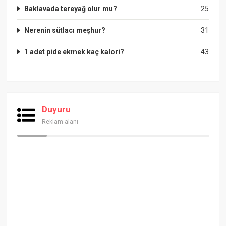
Baklavada tereyağ olur mu?
25
Nerenin sütlacı meşhur?
31
1 adet pide ekmek kaç kalori?
43
Duyuru
Reklam alanı