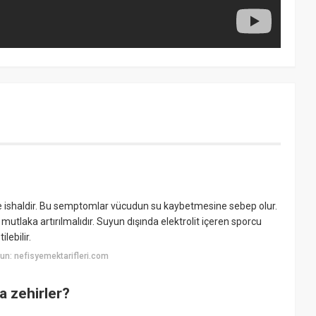
 ve ishaldir. Bu semptomlar vücudun su kaybetmesine sebep olur.
utlaka artırılmalıdır. Suyun dışında elektrolit içeren sporcu
lebilir.
n: nefisyemektarifleri.com
a zehirler?