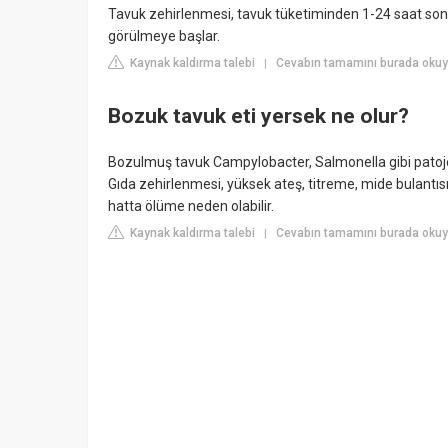
Tavuk zehirlenmesi, tavuk tüketiminden 1-24 saat sonra g
görülmeye başlar.
Kaynak kaldırma talebi
Cevabın tamamını burada okuyu
|
Bozuk tavuk eti yersek ne olur?
Bozulmuş tavuk Campylobacter, Salmonella gibi patojen
Gıda zehirlenmesi, yüksek ateş, titreme, mide bulantısı
hatta ölüme neden olabilir.
Kaynak kaldırma talebi
Cevabın tamamını burada okuyu
|