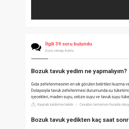
İlgili 39 soru bulundu
Soru cevap kısmı
Bozuk tavuk yedim ne yapmalıyım?
Gıda zehirlenmesinin en sık görülen belirtileri kusma
Dolayısıyla tavuk zehirlenmesi durumunda su tüketimi m
içecekleri, maden suyu, sebze suyu ve tavuk suyu tüketi
Kaynak kaldırma talebi
Cevabın tamamını burada okuyu
|
Bozuk tavuk yedikten kaç saat sonr