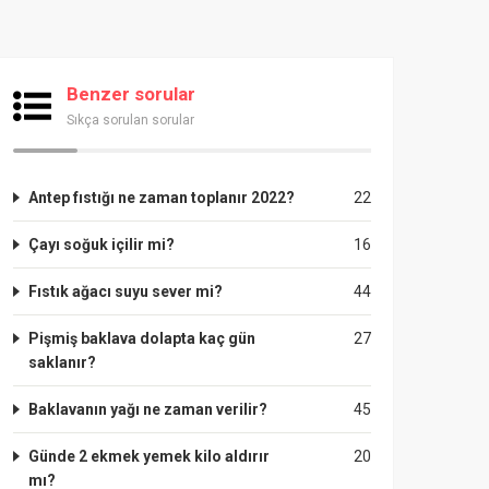
Benzer sorular
Sıkça sorulan sorular
Antep fıstığı ne zaman toplanır 2022?
22
Çayı soğuk içilir mi?
16
Fıstık ağacı suyu sever mi?
44
Pişmiş baklava dolapta kaç gün
27
saklanır?
Baklavanın yağı ne zaman verilir?
45
Günde 2 ekmek yemek kilo aldırır
20
mı?