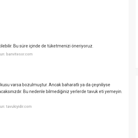
lebilir. Bu süre içinde de tüketmenizi öneriyoruz.
un: banvitesor.com
kusu varsa bozulmuştur. Ancak baharatlı ya da çeşniliyse
ksınızdır. Bu nedenle bilmediğiniz yerlerde tavuk eti yemeyin.
n: tavukiyidir.com