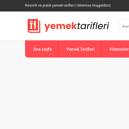
Resimli ve pratik yemek tarifleri | Sitemize Hoşgeldiniz
Ana sayfa
Yemek Tarifleri
Vitaminler