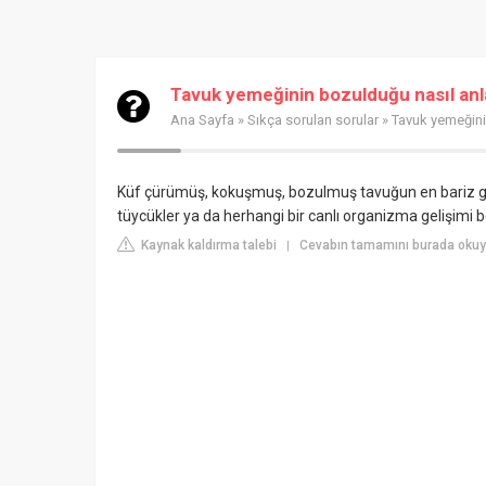
Tavuk yemeğinin bozulduğu nasıl anla
Ana Sayfa
»
Sıkça sorulan sorular
» Tavuk yemeğinin
Küf çürümüş, kokuşmuş, bozulmuş tavuğun en bariz gös
tüycükler ya da herhangi bir canlı organizma gelişimi bel
Kaynak kaldırma talebi
Cevabın tamamını burada okuyu
|