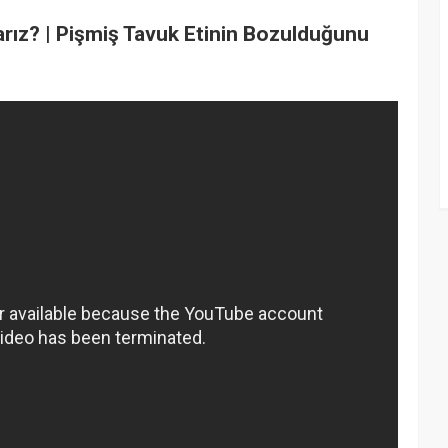
rız? | Pişmiş Tavuk Etinin Bozulduğunu