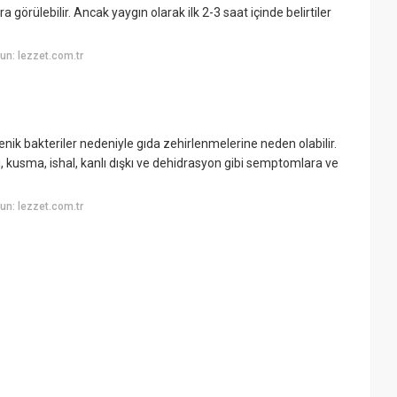
örülebilir. Ancak yaygın olarak ilk 2-3 saat içinde belirtiler
n: lezzet.com.tr
ik bakteriler nedeniyle gıda zehirlenmelerine neden olabilir.
, kusma, ishal, kanlı dışkı ve dehidrasyon gibi semptomlara ve
n: lezzet.com.tr