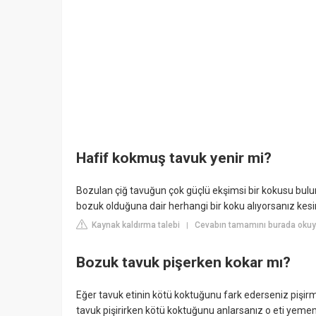
Hafif kokmuş tavuk yenir mi?
Bozulan çiğ tavuğun çok güçlü ekşimsi bir kokusu bulu
bozuk olduğuna dair herhangi bir koku alıyorsanız kesinl
Kaynak kaldırma talebi
Cevabın tamamını burada oku
|
Bozuk tavuk pişerken kokar mı?
Eğer tavuk etinin kötü koktuğunu fark ederseniz pişirm
tavuk pişirirken kötü koktuğunu anlarsanız o eti yem