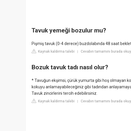
Tavuk yemeği bozulur mu?
Pişmiş tavuk (0-4 derece) buzdolabında 48 saat bekleti
Kaynak kaldırma talebi
Cevabın tamamını burada okuy
|
Bozuk tavuk tadı nasıl olur?
* Tavuğun ekşimsi, çürük yumurta gibi hoş olmayan ko
kokuyu anlamayabileceğiniz gibi tadından anlayamayaca
Tavuk zincirlerini tercih edebilirsiniz.
Kaynak kaldırma talebi
Cevabın tamamını burada okuyu
|