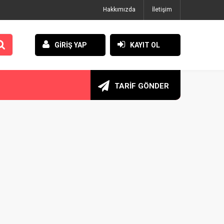
Hakkımızda
İletişim
GİRİŞ YAP
KAYIT OL
TARİF GÖNDER