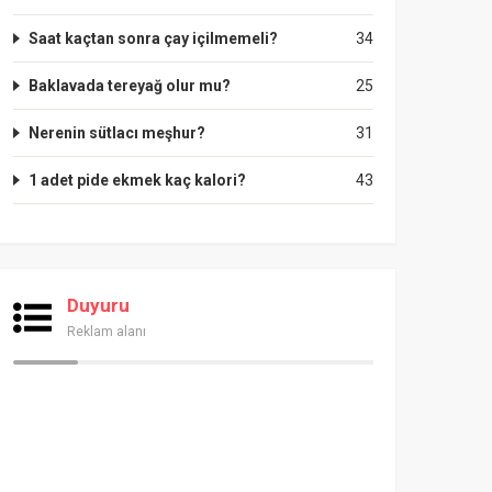
Saat kaçtan sonra çay içilmemeli?
34
Baklavada tereyağ olur mu?
25
Nerenin sütlacı meşhur?
31
1 adet pide ekmek kaç kalori?
43
Duyuru
Reklam alanı