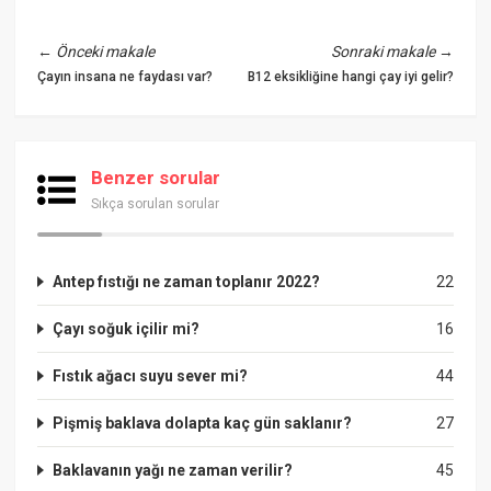
←
Önceki makale
Sonraki makale
→
Çayın insana ne faydası var?
B12 eksikliğine hangi çay iyi gelir?
Benzer sorular
Sıkça sorulan sorular
Antep fıstığı ne zaman toplanır 2022?
22
Çayı soğuk içilir mi?
16
Fıstık ağacı suyu sever mi?
44
Pişmiş baklava dolapta kaç gün saklanır?
27
Baklavanın yağı ne zaman verilir?
45