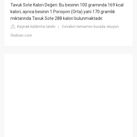
Tavuk Sote Kalori Değeri: Bu besinin 100 gramında 169 kcal
kalori, ayrıca besinin 1 Porsiyon (Orta) yani 170 gramlık
miktarında Tavuk Sote 288 kalori bulunmaktadır.
Kaynak kaldırma talebi
Cevabın tamamını burada okuyun:
|
fitekran.com