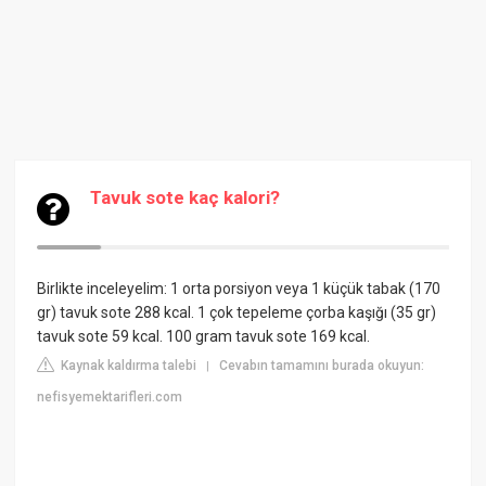
Tavuk sote kaç kalori?
Birlikte inceleyelim: 1 orta porsiyon veya 1 küçük tabak (170
gr) tavuk sote 288 kcal. 1 çok tepeleme çorba kaşığı (35 gr)
tavuk sote 59 kcal. 100 gram tavuk sote 169 kcal.
Kaynak kaldırma talebi
Cevabın tamamını burada okuyun:
|
nefisyemektarifleri.com