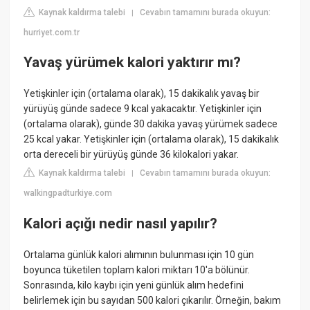
Kaynak kaldırma talebi
Cevabın tamamını burada okuyun:
|
hurriyet.com.tr
Yavaş yürümek kalori yaktırır mı?
Yetişkinler için (ortalama olarak), 15 dakikalık yavaş bir
yürüyüş günde sadece 9 kcal yakacaktır. Yetişkinler için
(ortalama olarak), günde 30 dakika yavaş yürümek sadece
25 kcal yakar. Yetişkinler için (ortalama olarak), 15 dakikalık
orta dereceli bir yürüyüş günde 36 kilokalori yakar.
Kaynak kaldırma talebi
Cevabın tamamını burada okuyun:
|
walkingpadturkiye.com
Kalori açığı nedir nasıl yapılır?
Ortalama günlük kalori alımının bulunması için 10 gün
boyunca tüketilen toplam kalori miktarı 10'a bölünür.
Sonrasında, kilo kaybı için yeni günlük alım hedefini
belirlemek için bu sayıdan 500 kalori çıkarılır. Örneğin, bakım