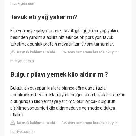
tavukiyidir.com
Tavuk eti yağ yakar mı?
Kilo vermeye çalışıyorsanız, tavuk gibi güçlü bir yağ yakıcı
besinden yardım alabilirsiniz. Günde bir porsiyon tavuk
tüketmek günlük protein ihtiyacınızın 37'sini tamamlar.
Kaynak kaldırma talebi
Cevabın tamamını burada okuyun:
|
milliyet.com.tr
Bulgur pilavı yemek kilo aldırır mı?
Bulgur, diyet yapan kişilere pirince göre daha fazla
önerilmektedir ve miktarı ayarlandığında da tokluk hissi uzun
olduğundan kilo vermeye yardımcı olur. Ancak bulgurun
pişirilme yöntemleri kilo aldırmada ve vermede oldukça
etkilidir.
Kaynak kaldırma talebi
Cevabın tamamını burada okuyun:
|
hurriyet.com.tr