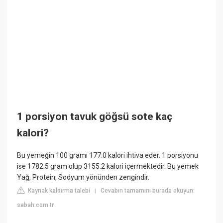
1 porsiyon tavuk göğsü sote kaç
kalori?
Bu yemeğin 100 gramı 177.0 kalori ihtiva eder. 1 porsiyonu
ise 1782.5 gram olup 3155.2 kalori içermektedir. Bu yemek
Yağ, Protein, Sodyum yönünden zengindir.
Kaynak kaldırma talebi
Cevabın tamamını burada okuyun:
|
sabah.com.tr