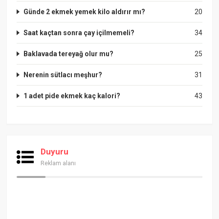
Günde 2 ekmek yemek kilo aldırır mı?
20
Saat kaçtan sonra çay içilmemeli?
34
Baklavada tereyağ olur mu?
25
Nerenin sütlacı meşhur?
31
1 adet pide ekmek kaç kalori?
43
Duyuru
Reklam alanı