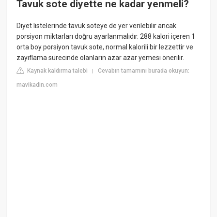
Tavuk sote diyette ne kadar yenmeli?
Diyet listelerinde tavuk soteye de yer verilebilir ancak
porsiyon miktarları doğru ayarlanmalıdır. 288 kalori içeren 1
orta boy porsiyon tavuk sote, normal kalorili bir lezzettir ve
zayıflama sürecinde olanların azar azar yemesi önerilir.
Kaynak kaldırma talebi
Cevabın tamamını burada okuyun:
|
mavikadin.com