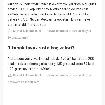
Gülden Pekcan, tavuk etinin kilo vermeye yardımcı olduğunu
söyledi. DİYET yapılırken tavuk etinin tercih edilmesinin
sağlıklı beslenmede olumlu bir davranış olduğuna dikkat
çeken Prof. Dr. Gülden Pekcan, tavuk etinin kilo vermeye
yardımcı olduğunu söyledi.
Kaynak kaldırma talebi
Cevabın tamamını burada okuyun:
|
fotomac.com.tr
1 tabak tavuk sote kaç kalori?
1 orta porsiyon veya 1 küçük tabak (170 gr) tavuk sote 288
kcal. 1 çok tepeleme çorba kaşığı (35 gr) tavuk sote 59 kcal.
100 gram tavuk sote 169 kcal.
Kaynak kaldırma talebi
Cevabın tamamını burada okuyun:
|
nefisyemektarifleri.com