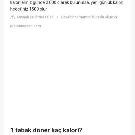
kalorileriniz günde 2.000 olarak bulunursa, yeni günlük kalori
hedefiniz 1500 olur.
Kaynak kaldırma talebi
Cevabın tamamını burada okuyun:
|
proteinocean.com
1 tabak döner kaç kalori?