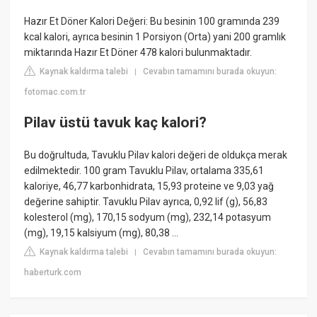
Hazır Et Döner Kalori Değeri: Bu besinin 100 gramında 239
kcal kalori, ayrıca besinin 1 Porsiyon (Orta) yani 200 gramlık
miktarında Hazır Et Döner 478 kalori bulunmaktadır.
Kaynak kaldırma talebi
Cevabın tamamını burada okuyun:
|
fotomac.com.tr
Pilav üstü tavuk kaç kalori?
Bu doğrultuda, Tavuklu Pilav kalori değeri de oldukça merak
edilmektedir. 100 gram Tavuklu Pilav, ortalama 335,61
kaloriye, 46,77 karbonhidrata, 15,93 proteine ve 9,03 yağ
değerine sahiptir. Tavuklu Pilav ayrıca, 0,92 lif (g), 56,83
kolesterol (mg), 170,15 sodyum (mg), 232,14 potasyum
(mg), 19,15 kalsiyum (mg), 80,38 ...
Kaynak kaldırma talebi
Cevabın tamamını burada okuyun:
|
haberturk.com