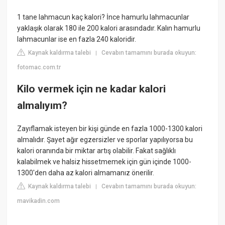
1 tane lahmacun kaç kalori? İnce hamurlu lahmacunlar
yaklaşık olarak 180 ile 200 kalori arasındadır. Kalın hamurlu
lahmacunlar ise en fazla 240 kaloridir.
Kaynak kaldırma talebi
Cevabın tamamını burada okuyun:
|
fotomac.com.tr
Kilo vermek için ne kadar kalori
almalıyım?
Zayıflamak isteyen bir kişi günde en fazla 1000-1300 kalori
almalıdır. Şayet ağır egzersizler ve sporlar yapılıyorsa bu
kalori oranında bir miktar artış olabilir. Fakat sağlıklı
kalabilmek ve halsiz hissetmemek için gün içinde 1000-
1300'den daha az kalori almamanız önerilir.
Kaynak kaldırma talebi
Cevabın tamamını burada okuyun:
|
mavikadin.com