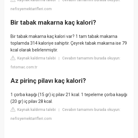
Kaynak kaldırma talebi
Cevabın tamamını burada okuyun:
|
nefisyemektarifleri.com
Bir tabak makarna kaç kalori?
Bir tabak makarna kaç kalori var? 1 tam tabak makarna
toplamda 314 kaloriye sahiptir. Çeyrek tabak makarna ise 79
kcal olarak belirlenmiştir.
Kaynak kaldırma talebi
Cevabın tamamını burada okuyun:
|
fotomac.com.tr
Az pirinç pilavı kaç kalori?
1 çorba kaşığı (15 gr) iç pilav 21 kcal. 1 tepeleme çorba kaşığı
(20 gr) iç pilav 28 kcal.
Kaynak kaldırma talebi
Cevabın tamamını burada okuyun:
|
nefisyemektarifleri.com