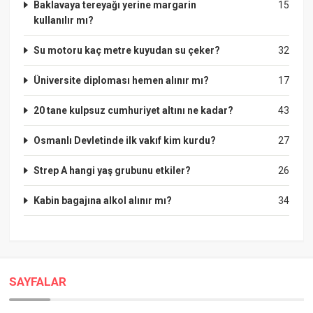
Baklavaya tereyağı yerine margarin
15
kullanılır mı?
Su motoru kaç metre kuyudan su çeker?
32
Üniversite diploması hemen alınır mı?
17
20 tane kulpsuz cumhuriyet altını ne kadar?
43
Osmanlı Devletinde ilk vakıf kim kurdu?
27
Strep A hangi yaş grubunu etkiler?
26
Kabin bagajına alkol alınır mı?
34
SAYFALAR