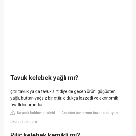
Tavuk kelebek yağlı mı?
çıtır tavuk ya da tavuk sırt diye de gecen ürün. göğüsten
yağlı, buttan yağsız bir ettir. oldukça lezzetli ve ekonomik
fiyatli bir üründür.
Kaynak kaldırma talebi
Cevabın tamamını burada okuyun:
|
eksisozluk.com
Piliç kelebek kemikli mi?