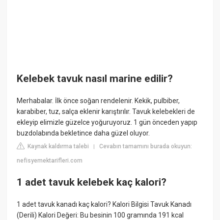
Kelebek tavuk nasıl marine edilir?
Merhabalar. İlk önce soğan rendelenir. Kekik, pulbiber,
karabiber, tuz, salça eklenir karıştırılır. Tavuk kelebekleri de
ekleyip elimizle güzelce yoğuruyoruz. 1 gün önceden yapıp
buzdolabında bekletince daha güzel oluyor.
Kaynak kaldırma talebi
Cevabın tamamını burada okuyun:
|
nefisyemektarifleri.com
1 adet tavuk kelebek kaç kalori?
1 adet tavuk kanadı kaç kalori? Kalori Bilgisi Tavuk Kanadı
(Derili) Kalori Değeri: Bu besinin 100 gramında 191 kcal