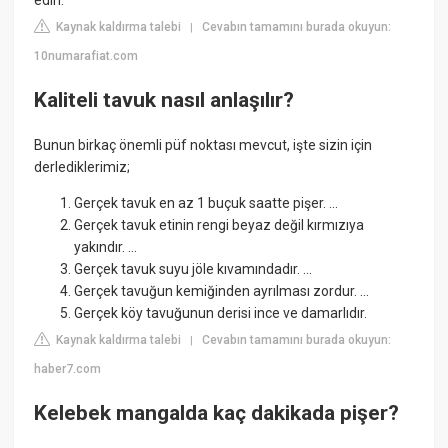
edin.
Kaynak kaldırma talebi
Cevabın tamamını burada okuyun:
|
10numarafiat.com
Kaliteli tavuk nasıl anlaşılır?
Bunun birkaç önemli püf noktası mevcut, işte sizin için
derlediklerimiz;
Gerçek tavuk en az 1 buçuk saatte pişer. ...
Gerçek tavuk etinin rengi beyaz değil kırmızıya
yakındır. ...
Gerçek tavuk suyu jöle kıvamındadır. ...
Gerçek tavuğun kemiğinden ayrılması zordur. ...
Gerçek köy tavuğunun derisi ince ve damarlıdır.
Kaynak kaldırma talebi
Cevabın tamamını burada okuyun:
|
haber7.com
Kelebek mangalda kaç dakikada pişer?