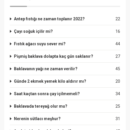
Antep fıstığı ne zaman toplanır 2022?
22
Çayı soğuk içilir mi?
16
Fıstık ağacı suyu sever mi?
44
Pişmiş baklava dolapta kaç gün saklanır?
27
Baklavanın yağı ne zaman verilir?
45
Günde 2 ekmek yemek kilo aldırır mı?
20
Saat kaçtan sonra çay içilmemeli?
34
Baklavada tereyağ olur mu?
25
Nerenin sütlacı meşhur?
31