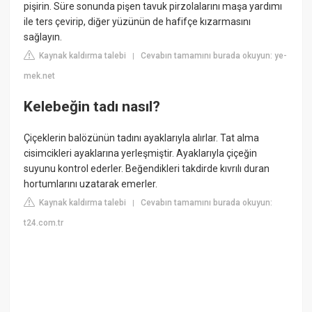
pişirin. Süre sonunda pişen tavuk pirzolalarını maşa yardımı
ile ters çevirip, diğer yüzünün de hafifçe kızarmasını
sağlayın.
Kaynak kaldırma talebi
Cevabın tamamını burada okuyun: ye-
|
mek.net
Kelebeğin tadı nasıl?
Çiçeklerin balözünün tadını ayaklarıyla alırlar. Tat alma
cisimcikleri ayaklarına yerleşmiştir. Ayaklarıyla çiçeğin
suyunu kontrol ederler. Beğendikleri takdirde kıvrılı duran
hortumlarını uzatarak emerler.
Kaynak kaldırma talebi
Cevabın tamamını burada okuyun:
|
t24.com.tr