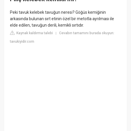
Peki tavuk kelebek tavuğun neresi? Göğüs kemiğinin
arkasında bulunan sırt etinin özel bir metotla ayrılması ile
elde edilen, tavuğun derili, kemikli sırtıdır.
Kaynak kaldırma talebi
Cevabın tamamını burada okuyun:
|
tavukiyidir.com