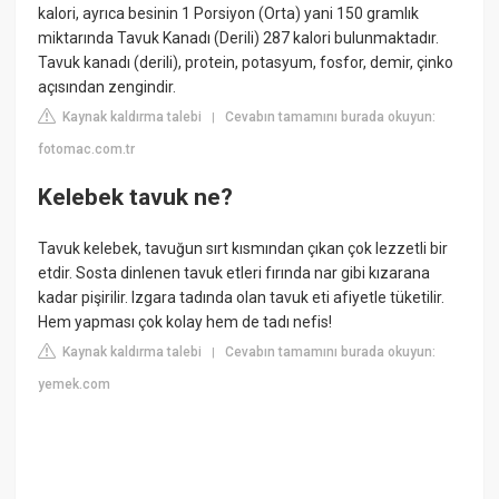
kalori, ayrıca besinin 1 Porsiyon (Orta) yani 150 gramlık
miktarında Tavuk Kanadı (Derili) 287 kalori bulunmaktadır.
Tavuk kanadı (derili), protein, potasyum, fosfor, demir, çinko
açısından zengindir.
Kaynak kaldırma talebi
Cevabın tamamını burada okuyun:
|
fotomac.com.tr
Kelebek tavuk ne?
Tavuk kelebek, tavuğun sırt kısmından çıkan çok lezzetli bir
etdir. Sosta dinlenen tavuk etleri fırında nar gibi kızarana
kadar pişirilir. Izgara tadında olan tavuk eti afiyetle tüketilir.
Hem yapması çok kolay hem de tadı nefis!
Kaynak kaldırma talebi
Cevabın tamamını burada okuyun:
|
yemek.com