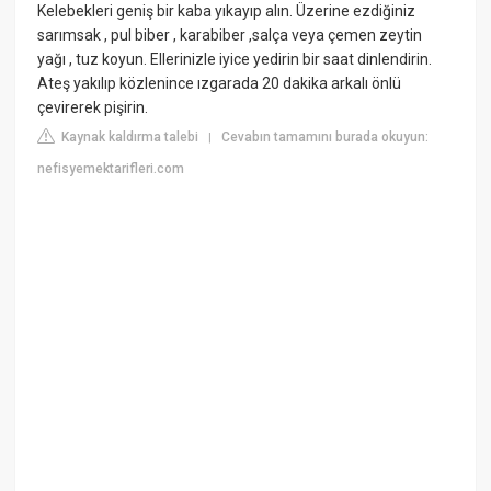
Kelebekleri geniş bir kaba yıkayıp alın. Üzerine ezdiğiniz
sarımsak , pul biber , karabiber ,salça veya çemen zeytin
yağı , tuz koyun. Ellerinizle iyice yedirin bir saat dinlendirin.
Ateş yakılıp közlenince ızgarada 20 dakika arkalı önlü
çevirerek pişirin.
Kaynak kaldırma talebi
Cevabın tamamını burada okuyun:
|
nefisyemektarifleri.com