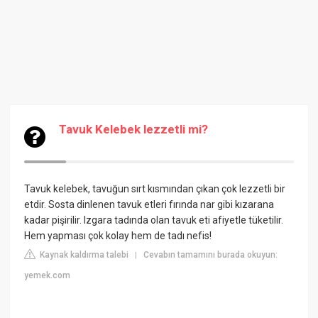
Tavuk Kelebek lezzetli mi?
Tavuk kelebek, tavuğun sırt kısmından çıkan çok lezzetli bir
etdir. Sosta dinlenen tavuk etleri fırında nar gibi kızarana
kadar pişirilir. Izgara tadında olan tavuk eti afiyetle tüketilir.
Hem yapması çok kolay hem de tadı nefis!
Kaynak kaldırma talebi
Cevabın tamamını burada okuyun:
|
yemek.com