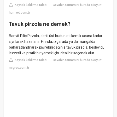
Kaynak kaldırma talebi
Cevabın tamamını burada okuyun:
|
hurriyet.com.tr
Tavuk pirzola ne demek?
Banvit Piliç Pirzola, derili üst budun eti kemik ucuna kadar
sıyrılarak hazırlanır. Fırında, ızgarada ya da mangalda
baharatlandırarak pişirebileceğiniz tavuk pirzola; besleyici,
lezzetli ve pratik bir yemek için ideal bir seçenek olur.
Kaynak kaldırma talebi
Cevabın tamamını burada okuyun:
|
migros.com.tr