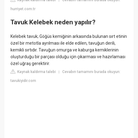
|
hurriyet.com.tr
Tavuk Kelebek neden yapılır?
Kelebek tavuk; Göğüs kemiğinin arkasında bulunan sırt etinin
özel bir metotla ayrılması ile elde edilen, tavuğun derili,
kemikli sırtıdır. Tavuğun omurga ve kaburga kemiklerinin
oluşturduğu bir parçası olduğu için çıkarması ve hazırlaması
özel uğraş gerektirir.
Kaynak kaldırma talebi
Cevabın tamamını burada okuyun:
|
tavukiyidir.com