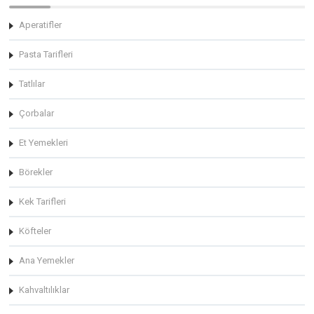
Aperatifler
Pasta Tarifleri
Tatlılar
Çorbalar
Et Yemekleri
Börekler
Kek Tarifleri
Köfteler
Ana Yemekler
Kahvaltılıklar