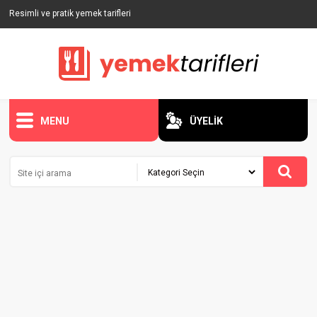
Resimli ve pratik yemek tarifleri
MENU
ÜYELİK