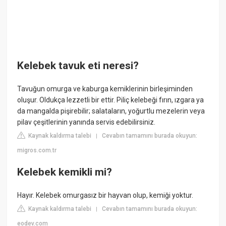
Kelebek tavuk eti neresi?
Tavuğun omurga ve kaburga kemiklerinin birleşiminden
oluşur. Oldukça lezzetli bir ettir. Piliç kelebeği fırın, ızgara ya
da mangalda pişirebilir; salataların, yoğurtlu mezelerin veya
pilav çeşitlerinin yanında servis edebilirsiniz.
Kaynak kaldırma talebi
Cevabın tamamını burada okuyun:
|
migros.com.tr
Kelebek kemikli mi?
Hayır. Kelebek omurgasız bir hayvan olup, kemiği yoktur.
Kaynak kaldırma talebi
Cevabın tamamını burada okuyun:
|
eodev.com