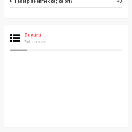
1 adet pide ekmek kaç kalori?
43
Duyuru
Reklam alanı