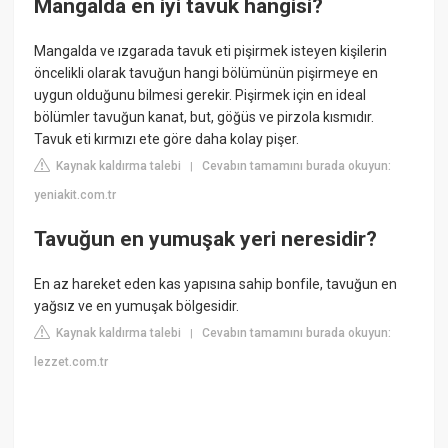
Mangalda en iyi tavuk hangisi?
Mangalda ve ızgarada tavuk eti pişirmek isteyen kişilerin
öncelikli olarak tavuğun hangi bölümünün pişirmeye en
uygun olduğunu bilmesi gerekir. Pişirmek için en ideal
bölümler tavuğun kanat, but, göğüs ve pirzola kısmıdır.
Tavuk eti kırmızı ete göre daha kolay pişer.
Kaynak kaldırma talebi
Cevabın tamamını burada okuyun:
|
yeniakit.com.tr
Tavuğun en yumuşak yeri neresidir?
En az hareket eden kas yapısına sahip bonfile, tavuğun en
yağsız ve en yumuşak bölgesidir.
Kaynak kaldırma talebi
Cevabın tamamını burada okuyun:
|
lezzet.com.tr