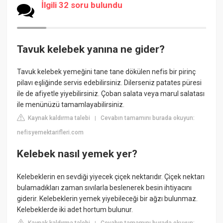
İlgili 32 soru bulundu
Tavuk kelebek yanına ne gider?
Tavuk kelebek yemeğini tane tane dökülen nefis bir pirinç
pilavı eşliğinde servis edebilirsiniz. Dilerseniz patates püresi
ile de afiyetle yiyebilirsiniz. Çoban salata veya marul salatası
ile menünüzü tamamlayabilirsiniz.
Kaynak kaldırma talebi
Cevabın tamamını burada okuyun:
|
nefisyemektarifleri.com
Kelebek nasıl yemek yer?
Kelebeklerin en sevdiği yiyecek çiçek nektarıdır. Çiçek nektarı
bulamadıkları zaman sıvılarla beslenerek besin ihtiyacını
giderir. Kelebeklerin yemek yiyebileceği bir ağzı bulunmaz.
Kelebeklerde iki adet hortum bulunur.
Kaynak kaldırma talebi
Cevabın tamamını burada okuyun: