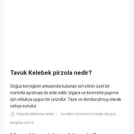
Tavuk Kelebek pirzola nedir?
Göğüs kemiğinin arkasında bulunan sırt etinin özel bir
metotla ayrılması ile elde edilir. Izgara ve kiremitte pişirme
için oldukça uygun bir üründür. Taze ve dondurulmuş olarak
satışa sunulur.
Kaynak kaldırma talebi
Cevabın tamamını burada okuyun:
|
kargida.com.tr