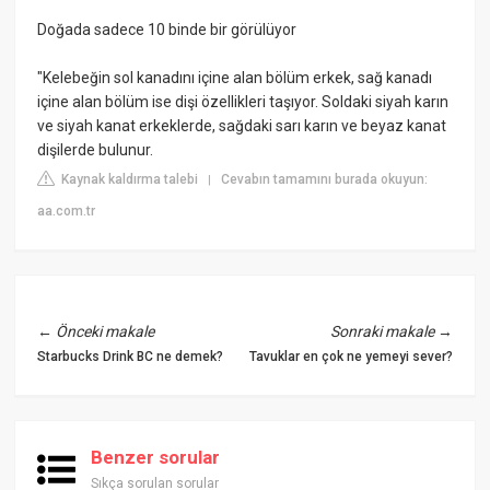
Doğada sadece 10 binde bir görülüyor
"Kelebeğin sol kanadını içine alan bölüm erkek, sağ kanadı
içine alan bölüm ise dişi özellikleri taşıyor. Soldaki siyah karın
ve siyah kanat erkeklerde, sağdaki sarı karın ve beyaz kanat
dişilerde bulunur.
Kaynak kaldırma talebi
Cevabın tamamını burada okuyun:
|
aa.com.tr
←
Önceki makale
Sonraki makale
→
Starbucks Drink BC ne demek?
Tavuklar en çok ne yemeyi sever?
Benzer sorular
Sıkça sorulan sorular