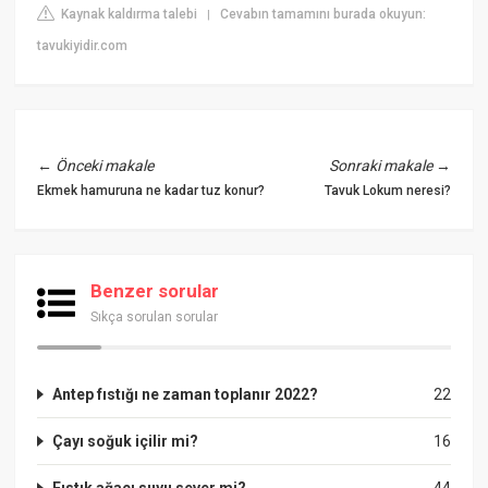
Kaynak kaldırma talebi
Cevabın tamamını burada okuyun:
|
tavukiyidir.com
←
Önceki makale
Sonraki makale
→
Ekmek hamuruna ne kadar tuz konur?
Tavuk Lokum neresi?
Benzer sorular
Sıkça sorulan sorular
Antep fıstığı ne zaman toplanır 2022?
22
Çayı soğuk içilir mi?
16
Fıstık ağacı suyu sever mi?
44