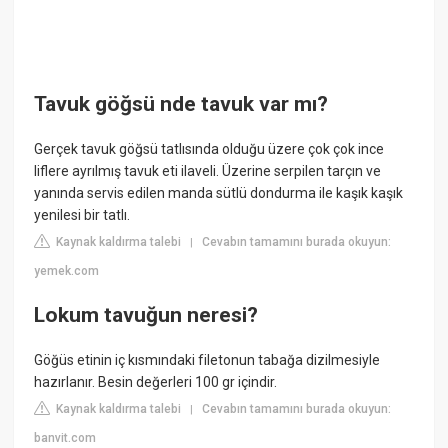
Tavuk göğsü nde tavuk var mı?
Gerçek tavuk göğsü tatlısında olduğu üzere çok çok ince
liflere ayrılmış tavuk eti ilaveli. Üzerine serpilen tarçın ve
yanında servis edilen manda sütlü dondurma ile kaşık kaşık
yenilesi bir tatlı.
Kaynak kaldırma talebi
Cevabın tamamını burada okuyun:
|
yemek.com
Lokum tavuğun neresi?
Göğüs etinin iç kısmındaki filetonun tabağa dizilmesiyle
hazırlanır. Besin değerleri 100 gr içindir.
Kaynak kaldırma talebi
Cevabın tamamını burada okuyun:
|
banvit.com