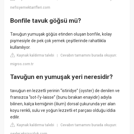
nefisyemektarifleri.com
Bonfile tavuk göğsü mü?
Tavuğun yumuşak göğüs etinden oluşan bonfile, kolay
pişmesiyle de pek çok yemek çeşitlerinde rahatlıkla
kullanılıyor.
Kaynak kaldırma talebi
Cevabın tamamını burada okuyun:
|
migros.com.tr
Tavuğun en yumuşak yeri neresidir?
tavuğun en lezzetli yerinin “istiridye” (oyster) de denilen ve
fransızca “sot-l'y-laisse” (bunu bırakan enayidir) adıyla
bilinen, kalça kemiğinin (ilium) dorsal çukurunda yer alan
koyu renkli, sulu ve yoğun lezzetli et parçası olduğu iddia
edilir.
Kaynak kaldırma talebi
Cevabın tamamını burada okuyun:
|
seyler.eksisozluk.com