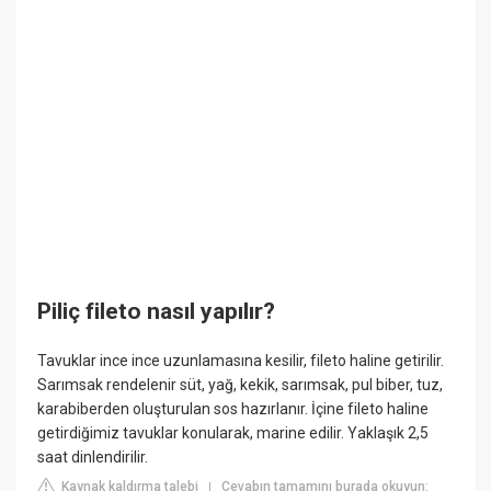
Piliç fileto nasıl yapılır?
Tavuklar ince ince uzunlamasına kesilir, fileto haline getirilir.
Sarımsak rendelenir süt, yağ, kekik, sarımsak, pul biber, tuz,
karabiberden oluşturulan sos hazırlanır. İçine fileto haline
getirdiğimiz tavuklar konularak, marine edilir. Yaklaşık 2,5
saat dinlendirilir.
Kaynak kaldırma talebi
Cevabın tamamını burada okuyun:
|