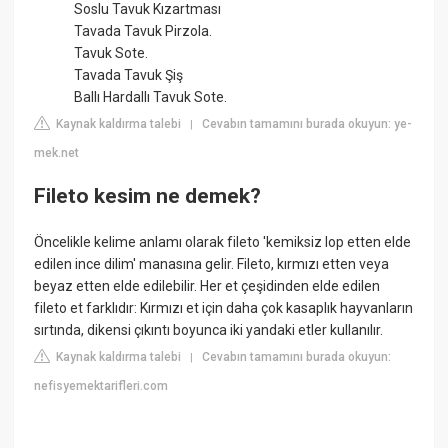
Soslu Tavuk Kızartması
Tavada Tavuk Pirzola.
Tavuk Sote.
Tavada Tavuk Şiş
Ballı Hardallı Tavuk Sote.
Kaynak kaldırma talebi
Cevabın tamamını burada okuyun: ye-
|
mek.net
Fileto kesim ne demek?
Öncelikle kelime anlamı olarak fileto 'kemiksiz lop etten elde
edilen ince dilim' manasına gelir. Fileto, kırmızı etten veya
beyaz etten elde edilebilir. Her et çeşidinden elde edilen
fileto et farklıdır: Kırmızı et için daha çok kasaplık hayvanların
sırtında, dikensi çıkıntı boyunca iki yandaki etler kullanılır.
Kaynak kaldırma talebi
Cevabın tamamını burada okuyun:
|
nefisyemektarifleri.com