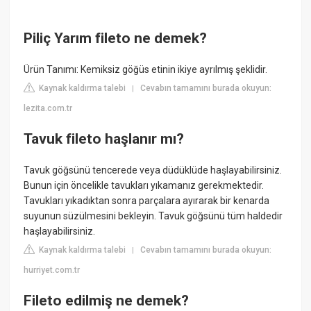
Piliç Yarım fileto ne demek?
Ürün Tanımı: Kemiksiz göğüs etinin ikiye ayrılmış şeklidir.
Kaynak kaldırma talebi
Cevabın tamamını burada okuyun:
|
lezita.com.tr
Tavuk fileto haşlanır mı?
Tavuk göğsünü tencerede veya düdüklüde haşlayabilirsiniz.
Bunun için öncelikle tavukları yıkamanız gerekmektedir.
Tavukları yıkadıktan sonra parçalara ayırarak bir kenarda
suyunun süzülmesini bekleyin. Tavuk göğsünü tüm haldedir
haşlayabilirsiniz.
Kaynak kaldırma talebi
Cevabın tamamını burada okuyun:
|
hurriyet.com.tr
Fileto edilmiş ne demek?