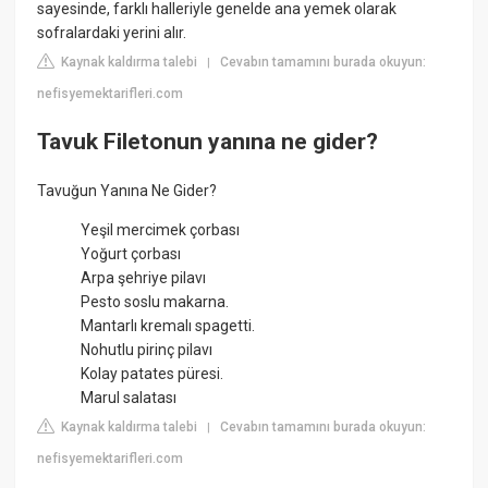
sayesinde, farklı halleriyle genelde ana yemek olarak
sofralardaki yerini alır.
Kaynak kaldırma talebi
Cevabın tamamını burada okuyun:
|
nefisyemektarifleri.com
Tavuk Filetonun yanına ne gider?
Tavuğun Yanına Ne Gider?
Yeşil mercimek çorbası
Yoğurt çorbası
Arpa şehriye pilavı
Pesto soslu makarna.
Mantarlı kremalı spagetti.
Nohutlu pirinç pilavı
Kolay patates püresi.
Marul salatası
Kaynak kaldırma talebi
Cevabın tamamını burada okuyun:
|
nefisyemektarifleri.com