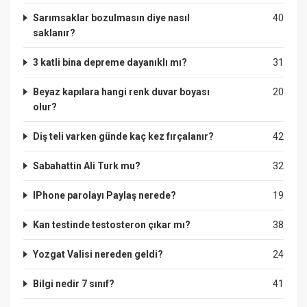
Sarımsaklar bozulmasın diye nasıl
40
saklanır?
3 katli bina depreme dayanıklı mı?
31
Beyaz kapılara hangi renk duvar boyası
20
olur?
Diş teli varken günde kaç kez fırçalanır?
42
Sabahattin Ali Turk mu?
32
IPhone parolayı Paylaş nerede?
19
Kan testinde testosteron çıkar mı?
38
Yozgat Valisi nereden geldi?
24
Bilgi nedir 7 sınıf?
41