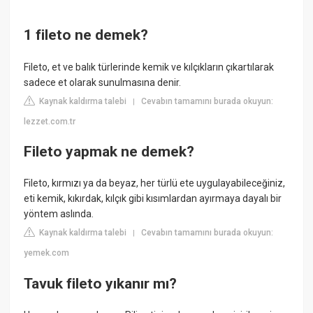
1 fileto ne demek?
Fileto, et ve balık türlerinde kemik ve kılçıkların çıkartılarak
sadece et olarak sunulmasına denir.
Kaynak kaldırma talebi
Cevabın tamamını burada okuyun:
|
lezzet.com.tr
Fileto yapmak ne demek?
Fileto, kırmızı ya da beyaz, her türlü ete uygulayabileceğiniz,
eti kemik, kıkırdak, kılçık gibi kısımlardan ayırmaya dayalı bir
yöntem aslında.
Kaynak kaldırma talebi
Cevabın tamamını burada okuyun:
|
yemek.com
Tavuk fileto yıkanır mı?