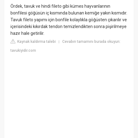
Ördek, tavuk ve hindi fileto gibi kümes hayvanlarının
bonfilesi göğüsün iç kısmında bulunan kemiğe yakın kısmıdır.
Tavuk fileto yapımı için bonfile kolaylıkla göğüsten çıkarılır ve
içerisindeki kıkırdak tendon temizlendikten sonra pişirilmeye
hazır hale getirilir.
Kaynak kaldırma talebi
Cevabın tamamını burada okuyun:
|
tavukiyidir.com