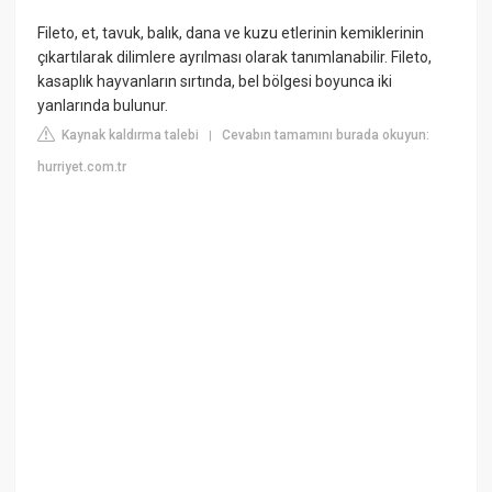
Fileto, et, tavuk, balık, dana ve kuzu etlerinin kemiklerinin
çıkartılarak dilimlere ayrılması olarak tanımlanabilir. Fileto,
kasaplık hayvanların sırtında, bel bölgesi boyunca iki
yanlarında bulunur.
Kaynak kaldırma talebi
Cevabın tamamını burada okuyun:
|
hurriyet.com.tr