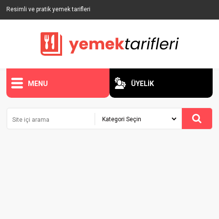
Resimli ve pratik yemek tarifleri
MENU
ÜYELİK