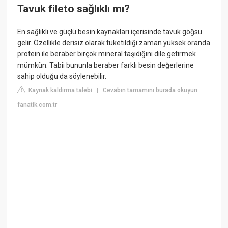
Tavuk fileto sağlıklı mı?
En sağlıklı ve güçlü besin kaynakları içerisinde tavuk göğsü
gelir. Özellikle derisiz olarak tüketildiği zaman yüksek oranda
protein ile beraber birçok mineral taşıdığını dile getirmek
mümkün. Tabii bununla beraber farklı besin değerlerine
sahip olduğu da söylenebilir.
Kaynak kaldırma talebi
Cevabın tamamını burada okuyun:
|
fanatik.com.tr