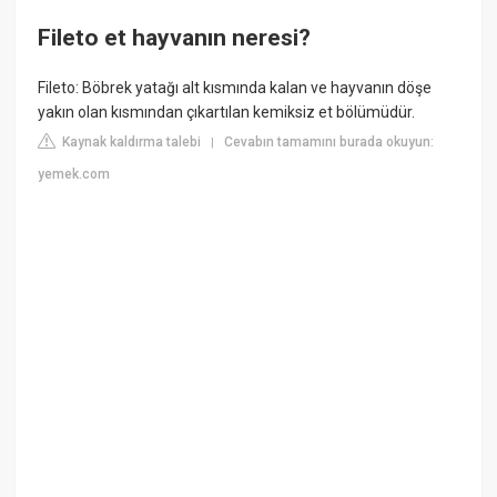
Fileto et hayvanın neresi?
Fileto: Böbrek yatağı alt kısmında kalan ve hayvanın döşe
yakın olan kısmından çıkartılan kemiksiz et bölümüdür.
Kaynak kaldırma talebi
Cevabın tamamını burada okuyun:
|
yemek.com