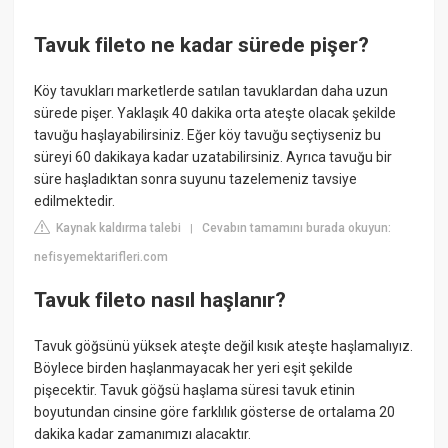
Tavuk fileto ne kadar sürede pişer?
Köy tavukları marketlerde satılan tavuklardan daha uzun
sürede pişer. Yaklaşık 40 dakika orta ateşte olacak şekilde
tavuğu haşlayabilirsiniz. Eğer köy tavuğu seçtiyseniz bu
süreyi 60 dakikaya kadar uzatabilirsiniz. Ayrıca tavuğu bir
süre haşladıktan sonra suyunu tazelemeniz tavsiye
edilmektedir.
Kaynak kaldırma talebi
Cevabın tamamını burada okuyun:
|
nefisyemektarifleri.com
Tavuk fileto nasıl haşlanır?
Tavuk göğsünü yüksek ateşte değil kısık ateşte haşlamalıyız.
Böylece birden haşlanmayacak her yeri eşit şekilde
pişecektir. Tavuk göğsü haşlama süresi tavuk etinin
boyutundan cinsine göre farklılık gösterse de ortalama 20
dakika kadar zamanımızı alacaktır.