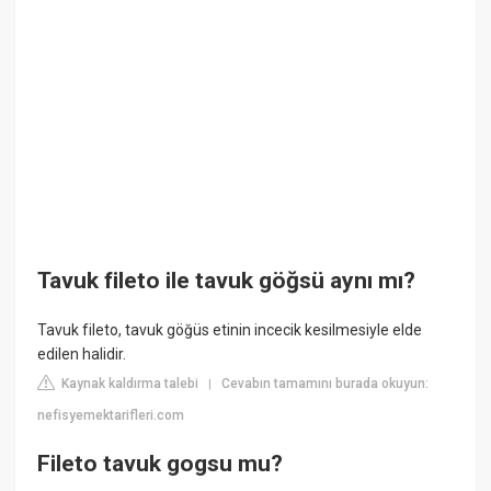
Tavuk fileto ile tavuk göğsü aynı mı?
Tavuk fileto, tavuk göğüs etinin incecik kesilmesiyle elde
edilen halidir.
Kaynak kaldırma talebi
Cevabın tamamını burada okuyun:
|
nefisyemektarifleri.com
Fileto tavuk gogsu mu?