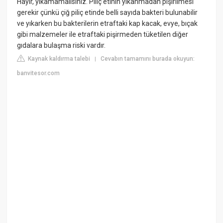
Hayır, yıkamamalısınız. Piliç etinin yıkanmadan pişirilmesi
gerekir çünkü çiğ piliç etinde belli sayıda bakteri bulunabilir
ve yıkarken bu bakterilerin etraftaki kap kacak, evye, bıçak
gibi malzemeler ile etraftaki pişirmeden tüketilen diğer
gıdalara bulaşma riski vardır.
Kaynak kaldırma talebi
Cevabın tamamını burada okuyun:
|
banvitesor.com