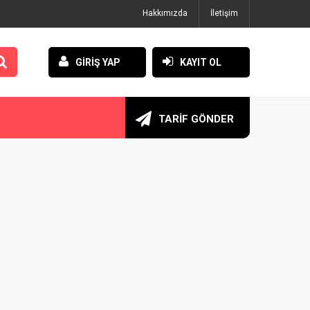
Hakkımızda
İletişim
GİRİŞ YAP
KAYIT OL
TARİF GÖNDER