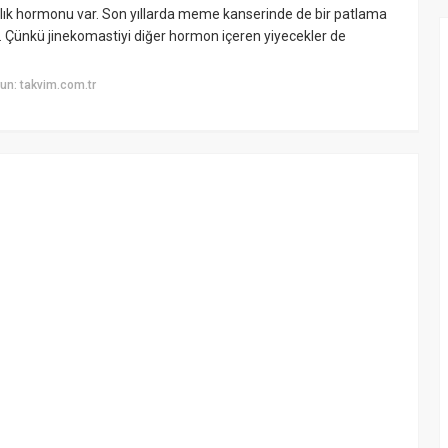
dınlık hormonu var. Son yıllarda meme kanserinde de bir patlama
. Çünkü jinekomastiyi diğer hormon içeren yiyecekler de
un: takvim.com.tr