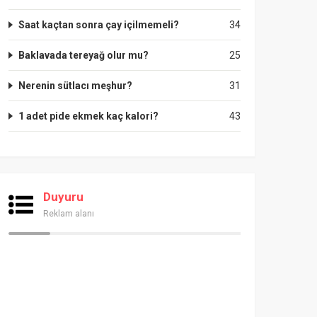
Saat kaçtan sonra çay içilmemeli?
34
Baklavada tereyağ olur mu?
25
Nerenin sütlacı meşhur?
31
1 adet pide ekmek kaç kalori?
43
Duyuru
Reklam alanı