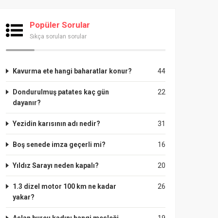
Popüler Sorular
Sıkça sorulan sorular
Kavurma ete hangi baharatlar konur?
44
Dondurulmuş patates kaç gün
22
dayanır?
Yezidin karısının adı nedir?
31
Boş senede imza geçerli mi?
16
Yıldız Sarayı neden kapalı?
20
1.3 dizel motor 100 km ne kadar
26
yakar?