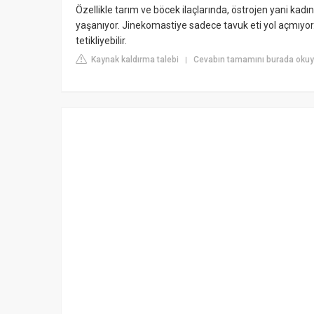
Özellikle tarım ve böcek ilaçlarında, östrojen yani ka
yaşanıyor. Jinekomastiye sadece tavuk eti yol açmıyor
tetikliyebilir.
Kaynak kaldırma talebi
Cevabın tamamını burada okuy
|