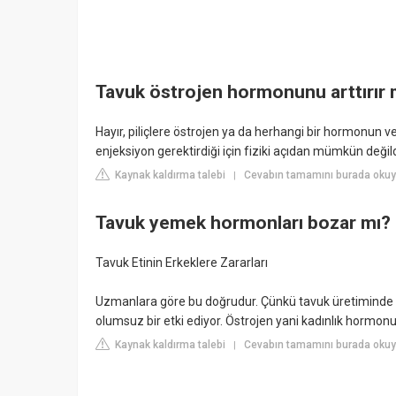
Tavuk östrojen hormonunu arttırır 
Hayır, piliçlere östrojen ya da herhangi bir hormonun 
enjeksiyon gerektirdiği için fiziki açıdan mümkün değild
Kaynak kaldırma talebi
Cevabın tamamını burada okuy
|
Tavuk yemek hormonları bozar mı?
Tavuk Etinin Erkeklere Zararları
Uzmanlara göre bu doğrudur. Çünkü tavuk üretiminde t
olumsuz bir etki ediyor. Östrojen yani kadınlık hormon
Kaynak kaldırma talebi
Cevabın tamamını burada okuy
|