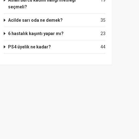
Aslan burcu kadını hangi mesleği
19
seçmeli?
Acilde sarı oda ne demek?
35
6 hastalık kaşıntı yapar mı?
23
PS4 üyelik ne kadar?
44