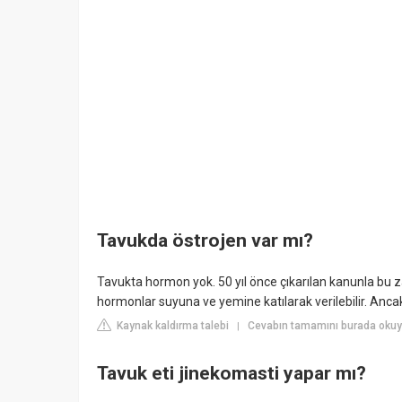
Tavukda östrojen var mı?
Tavukta hormon yok. 50 yıl önce çıkarılan kanunla bu z
hormonlar suyuna ve yemine katılarak verilebilir. Ancak
Kaynak kaldırma talebi
Cevabın tamamını burada okuyu
|
Tavuk eti jinekomasti yapar mı?