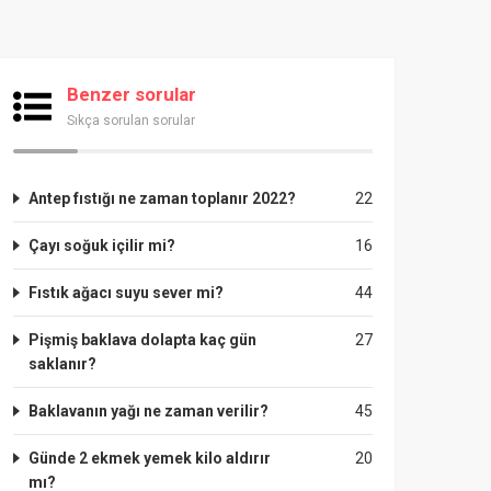
Benzer sorular
Sıkça sorulan sorular
Antep fıstığı ne zaman toplanır 2022?
22
Çayı soğuk içilir mi?
16
Fıstık ağacı suyu sever mi?
44
Pişmiş baklava dolapta kaç gün
27
saklanır?
Baklavanın yağı ne zaman verilir?
45
Günde 2 ekmek yemek kilo aldırır
20
mı?