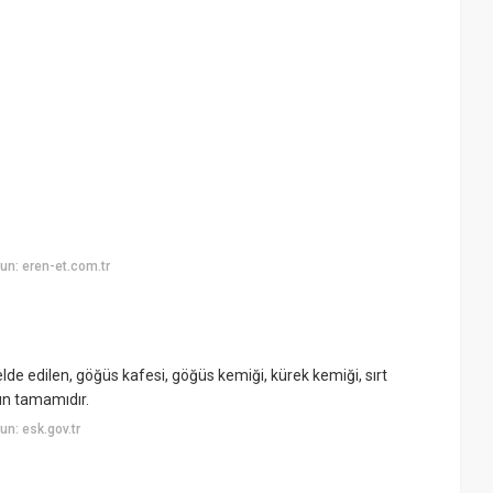
n: eren-et.com.tr
lde edilen, göğüs kafesi, göğüs kemiği, kürek kemiği, sırt
un tamamıdır.
n: esk.gov.tr