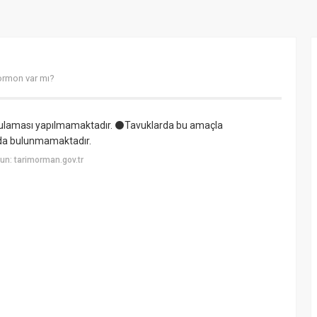
ormon var mı?
ygulaması yapılmamaktadır. ⚫Tavuklarda bu amaçla
ada bulunmamaktadır.
n: tarimorman.gov.tr