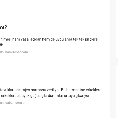
mı?
verilmesi hem yasal açıdan hem de uygulama tek tek piliçlere
ir.
un: banvitesor.com
avuklara östrojen hormonu veriliyor. Bu hormon ise erkeklere
u erkeklerde büyük göğüs gibi durumlar ortaya çıkarıyor.
un: sabah.com.tr