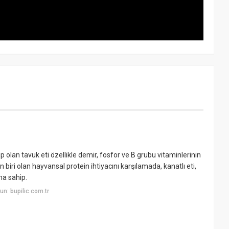
p olan tavuk eti özellikle demir, fosfor ve B grubu vitaminlerinin
 biri olan hayvansal protein ihtiyacını karşılamada, kanatlı eti,
ma sahip.
n: bupilic.com.tr