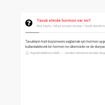
Tavuk etinde hormon var mı?
Ana Sayfa
»
Sıkça sorulan sorular
» Tavuk etinde h
Tavukların hızlı büyümesini sağlamak için hormon u
kullanılabilecek bir hormon ne ülkemizde ne de düny
Kaynak kaldırma talebi
Cevabın tamamını burada okuyu
|