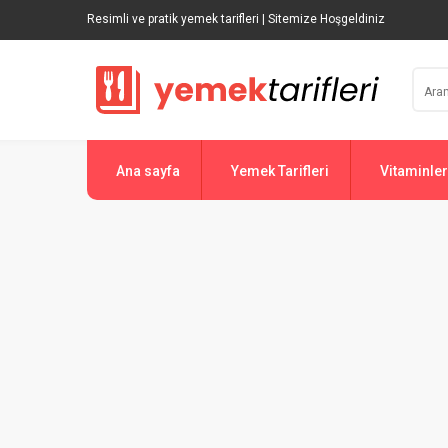
Resimli ve pratik yemek tarifleri | Sitemize Hoşgeldiniz
Ana sayfa
Yemek Tarifleri
Vitaminler