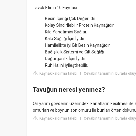
Tavuk Etinin 10 Faydası
Besin İçeriği Çok Değerlidir.
Kolay Sindirilebilir Protein Kaynağıdır.
Kilo Yönetimini Sağlar.
Kalp Sağlığı İçin İyidir.
Hamilelikte İyi Bir Besin Kaynağıdır.
Bağışıklık Sistemi ve Cilt Sağlığı
Doğurganlık İçin İyidir.
Ruh Halini İyileştirebilir.
Kaynak kaldırma talebi
Cevabın tamamını burada okuyu
|
Tavuğun neresi yenmez?
Ön yarım gövdenin üzerindeki kanatların kesilmesi ile e
omurları ve boynun son omuru ile bunları örten dokun
Kaynak kaldırma talebi
Cevabın tamamını burada okuyu
|