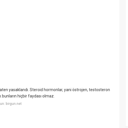
aten yasaklandı. Steroid hormonlar, yani östrojen, testosteron
 bunların hiçbir faydası olmaz.
n: birgun.net