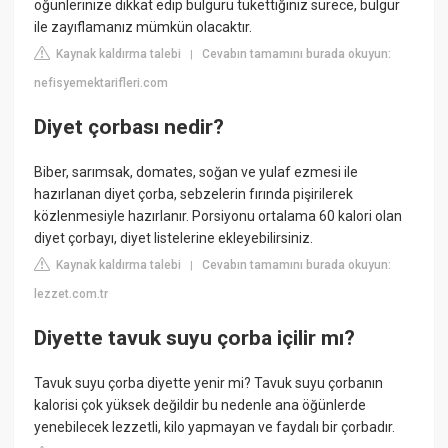
öğünlerinize dikkat edip bulguru tükettiğiniz sürece, bulgur
ile zayıflamanız mümkün olacaktır.
Kaynak kaldırma talebi
Cevabın tamamını burada okuyun:
|
nefisyemektarifleri.com
Diyet çorbası nedir?
Biber, sarımsak, domates, soğan ve yulaf ezmesi ile
hazırlanan diyet çorba, sebzelerin fırında pişirilerek
közlenmesiyle hazırlanır. Porsiyonu ortalama 60 kalori olan
diyet çorbayı, diyet listelerine ekleyebilirsiniz.
Kaynak kaldırma talebi
Cevabın tamamını burada okuyun:
|
lezzet.com.tr
Diyette tavuk suyu çorba içilir mı?
Tavuk suyu çorba diyette yenir mi? Tavuk suyu çorbanın
kalorisi çok yüksek değildir bu nedenle ana öğünlerde
yenebilecek lezzetli, kilo yapmayan ve faydalı bir çorbadır.