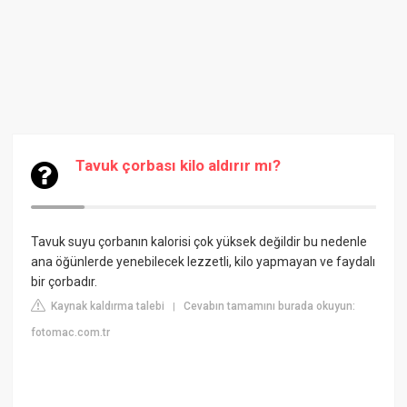
Tavuk çorbası kilo aldırır mı?
Tavuk suyu çorbanın kalorisi çok yüksek değildir bu nedenle
ana öğünlerde yenebilecek lezzetli, kilo yapmayan ve faydalı
bir çorbadır.
Kaynak kaldırma talebi
Cevabın tamamını burada okuyun:
|
fotomac.com.tr