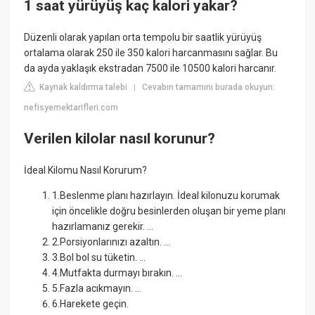
1 saat yürüyüş kaç kalori yakar?
Düzenli olarak yapılan orta tempolu bir saatlik yürüyüş
ortalama olarak 250 ile 350 kalori harcanmasını sağlar. Bu
da ayda yaklaşık ekstradan 7500 ile 10500 kalori harcanır.
Kaynak kaldırma talebi
Cevabın tamamını burada okuyun:
|
nefisyemektarifleri.com
Verilen kilolar nasıl korunur?
İdeal Kilomu Nasıl Korurum?
1.Beslenme planı hazırlayın. İdeal kilonuzu korumak
için öncelikle doğru besinlerden oluşan bir yeme planı
hazırlamanız gerekir. ...
2.Porsiyonlarınızı azaltın. ...
3.Bol bol su tüketin. ...
4.Mutfakta durmayı bırakın. ...
5.Fazla acıkmayın. ...
6.Harekete geçin.