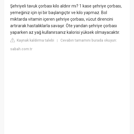
Şehriyeli tavuk çorbası kilo aldırır mı? 1 kase şehriye çorbası,
yemeğiniz için iyi bir başlangıçtır ve kilo yapmaz. Bol
miktarda vitamin içeren şehriye çorbası, vücut direncini
artırarak hastalıklarla savaşır. Öte yandan şehriye çorbası
yaparken az yağ kullanırsanız kalorisi yüksek olmayacaktır.
Kaynak kaldırma talebi
Cevabın tamamını burada okuyun:
|
sabah.com.tr