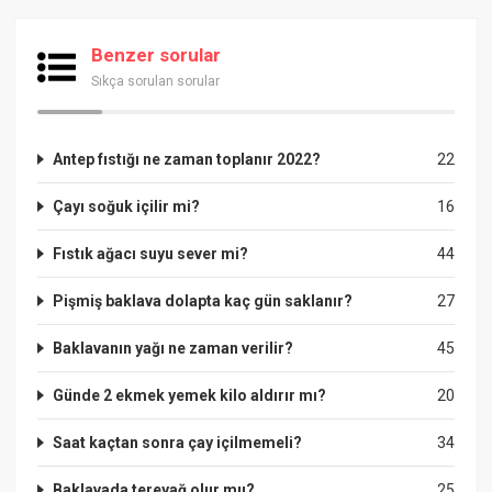
Benzer sorular
Sıkça sorulan sorular
Antep fıstığı ne zaman toplanır 2022?
22
Çayı soğuk içilir mi?
16
Fıstık ağacı suyu sever mi?
44
Pişmiş baklava dolapta kaç gün saklanır?
27
Baklavanın yağı ne zaman verilir?
45
Günde 2 ekmek yemek kilo aldırır mı?
20
Saat kaçtan sonra çay içilmemeli?
34
Baklavada tereyağ olur mu?
25