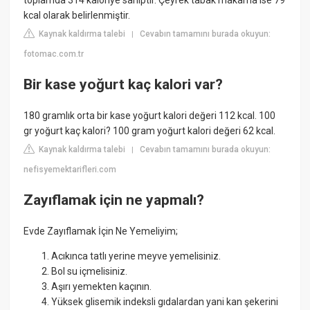
toplamda 314 kaloriye sahiptir. Çeyrek tabak makarna ise 79
kcal olarak belirlenmiştir.
Kaynak kaldırma talebi
Cevabın tamamını burada okuyun:
|
fotomac.com.tr
Bir kase yoğurt kaç kalori var?
180 gramlık orta bir kase yoğurt kalori değeri 112 kcal. 100
gr yoğurt kaç kalori? 100 gram yoğurt kalori değeri 62 kcal.
Kaynak kaldırma talebi
Cevabın tamamını burada okuyun:
|
nefisyemektarifleri.com
Zayıflamak için ne yapmalı?
Evde Zayıflamak İçin Ne Yemeliyim;
Acıkınca tatlı yerine meyve yemelisiniz.
Bol su içmelisiniz.
Aşırı yemekten kaçının.
Yüksek glisemik indeksli gıdalardan yani kan şekerini