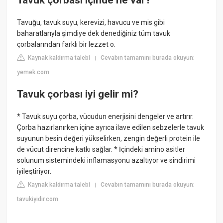
Tavuk çorbası içinde ne var?
Tavuğu, tavuk suyu, kerevizi, havucu ve mis gibi
baharatlarıyla şimdiye dek denediğiniz tüm tavuk
çorbalarından farklı bir lezzet o.
Kaynak kaldırma talebi
Cevabın tamamını burada okuyun:
|
yemek.com
Tavuk çorbası iyi gelir mi?
* Tavuk suyu çorba, vücudun enerjisini dengeler ve artırır.
Çorba hazırlanırken içine ayrıca ilave edilen sebzelerle tavuk
suyunun besin değeri yükselirken, zengin değerli protein ile
de vücut direncine katkı sağlar. * İçindeki amino asitler
solunum sistemindeki inflamasyonu azaltıyor ve sindirimi
iyileştiriyor.
Kaynak kaldırma talebi
Cevabın tamamını burada okuyun:
|
tavukiyidir.com