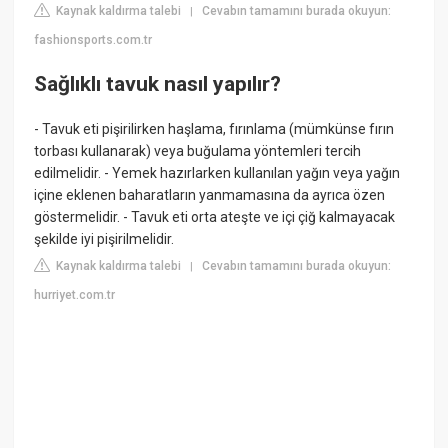
Kaynak kaldırma talebi
Cevabın tamamını burada okuyun:
|
fashionsports.com.tr
Sağlıklı tavuk nasıl yapılır?
- Tavuk eti pişirilirken haşlama, fırınlama (mümkünse fırın
torbası kullanarak) veya buğulama yöntemleri tercih
edilmelidir. - Yemek hazırlarken kullanılan yağın veya yağın
içine eklenen baharatların yanmamasına da ayrıca özen
göstermelidir. - Tavuk eti orta ateşte ve içi çiğ kalmayacak
şekilde iyi pişirilmelidir.
Kaynak kaldırma talebi
Cevabın tamamını burada okuyun:
|
hurriyet.com.tr