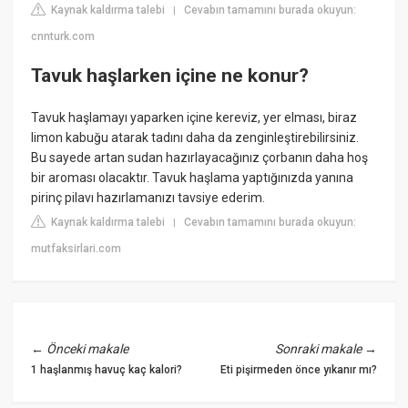
Kaynak kaldırma talebi
Cevabın tamamını burada okuyun:
|
cnnturk.com
Tavuk haşlarken içine ne konur?
Tavuk haşlamayı yaparken içine kereviz, yer elması, biraz
limon kabuğu atarak tadını daha da zenginleştirebilirsiniz.
Bu sayede artan sudan hazırlayacağınız çorbanın daha hoş
bir aroması olacaktır. Tavuk haşlama yaptığınızda yanına
pirinç pilavı hazırlamanızı tavsiye ederim.
Kaynak kaldırma talebi
Cevabın tamamını burada okuyun:
|
mutfaksirlari.com
←
Önceki makale
Sonraki makale
→
1 haşlanmış havuç kaç kalori?
Eti pişirmeden önce yıkanır mı?