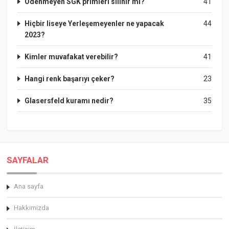
Ödenmeyen SGK primleri silinir mi?
41
Hiçbir liseye Yerleşemeyenler ne yapacak
44
2023?
Kimler muvafakat verebilir?
41
Hangi renk başarıyı çeker?
23
Glasersfeld kuramı nedir?
35
SAYFALAR
Ana sayfa
Hakkimizda