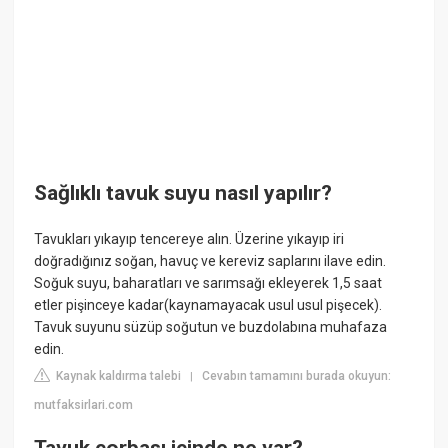
Sağlıklı tavuk suyu nasıl yapılır?
Tavukları yıkayıp tencereye alın. Üzerine yıkayıp iri
doğradığınız soğan, havuç ve kereviz saplarını ilave edin.
Soğuk suyu, baharatları ve sarımsağı ekleyerek 1,5 saat
etler pişinceye kadar(kaynamayacak usul usul pişecek).
Tavuk suyunu süzüp soğutun ve buzdolabına muhafaza
edin.
Kaynak kaldırma talebi
Cevabın tamamını burada okuyun:
|
mutfaksirlari.com