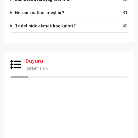
Nerenin sütlacı meşhur?
31
1 adet pide ekmek kaç kalori?
43
Duyuru
Reklam alanı