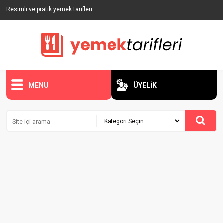
Resimli ve pratik yemek tarifleri
MENU
ÜYELİK