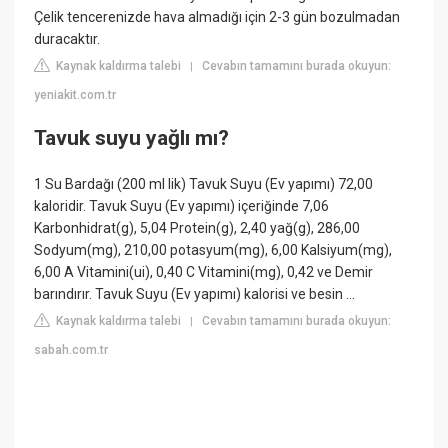
Çelik tencerenizde hava almadığı için 2-3 gün bozulmadan
duracaktır.
Kaynak kaldırma talebi
Cevabın tamamını burada okuyun:
|
yeniakit.com.tr
Tavuk suyu yağlı mı?
1 Su Bardağı (200 ml lik) Tavuk Suyu (Ev yapımı) 72,00
kaloridir. Tavuk Suyu (Ev yapımı) içeriğinde 7,06
Karbonhidrat(g), 5,04 Protein(g), 2,40 yağ(g), 286,00
Sodyum(mg), 210,00 potasyum(mg), 6,00 Kalsiyum(mg),
6,00 A Vitamini(ui), 0,40 C Vitamini(mg), 0,42 ve Demir
barındırır. Tavuk Suyu (Ev yapımı) kalorisi ve besin ...
Kaynak kaldırma talebi
Cevabın tamamını burada okuyun:
|
sabah.com.tr